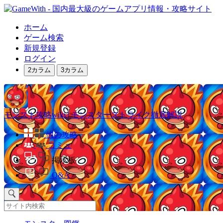
ホーム
ゲーム検索
新規登録
ログイン
2カラム
3カラム
モンスト攻略wiki | モンスターストライク徹底解説
他の攻略
コミュ
掲示板
Q&A