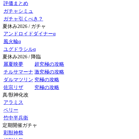
評価まとめ
ガチャシミュ
ガチャ引くべき？
夏休み2026 / ガチャ
アンドロイドダイナーα
風火輪α
ユグドラシルα
夏休み2026 / 降臨
麗夏映夢
超究極の攻略
チルサマーナ
激究極の攻略
ダルマツリン
究極の攻略
佐宗リザ
究極の攻略
真/獣神化改
アラミス
ペリー
竹中半兵衛
定期開催ガチャ
彩獣神祭