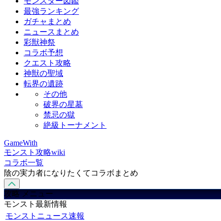
モンスター図鑑
最強ランキング
ガチャまとめ
ニュースまとめ
彩獣神祭
コラボ予想
クエスト攻略
神獣の聖域
転界の遺跡
その他
破界の星墓
禁忌の獄
絶級トーナメント
GameWith
モンスト攻略wiki
コラボ一覧
陰の実力者になりたくてコラボまとめ
攻略 メニュー
モンスト最新情報
モンストニュース速報