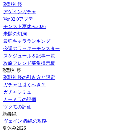
彩獣神祭
アゲインガチャ
Ver.32.0アプデ
モンスト夏休み2026
未開の幻洞
最強キャラランキング
今週のラッキーモンスター
スケジュール＆記事一覧
攻略フレンド募集掲示板
彩獣神祭
彩獣神祭の引き方と限定
ガチャは引くべき？
ガチャシミュ
カーミラの評価
ツクモの評価
新轟絶
ヴェイン
轟絶の攻略
夏休み2026