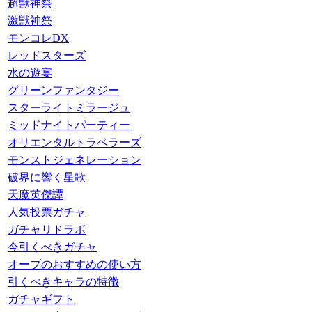
超獣神祭
激獣神祭
モンコレDX
レッドスターズ
水の遊宴
グリーンファンタジー
スターライトミラージュ
ミッドナイトパーティー
オリエンタルトラベラーズ
モンストジェネレーション
破界に響く星歌
天魔英傑譚
人気投票ガチャ
ガチャリドラボ
今引くべきガチャ
オーブのおすすめの使い方
引くべきキャラの特徴
ガチャギフト