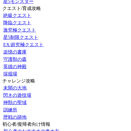
星5モンスター
クエスト/育成攻略
絶級クエスト
降臨クエスト
激究極クエスト
星5制限クエスト
EX/超究極クエスト
追憶の書庫
守護獣の森
英雄の神殿
採掘場
チャレンジ攻略
未開の大地
閃きの遊技場
神獣の聖域
訓練所
歴戦の跡地
初心者/復帰者向け情報