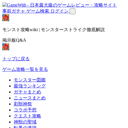
事前ガチャ
ゲーム検索
ログイン
モンスト攻略wiki | モンスターストライク徹底解説
掲示板Q&A
トップに戻る
ゲーム攻略一覧を見る
モンスター図鑑
最強ランキング
ガチャまとめ
ニュースまとめ
彩獣神祭
コラボ予想
クエスト攻略
神獣の聖域
転界の遺跡