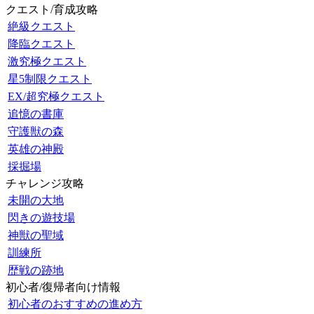
クエスト/育成攻略
絶級クエスト
降臨クエスト
激究極クエスト
星5制限クエスト
EX/超究極クエスト
追憶の書庫
守護獣の森
英雄の神殿
採掘場
チャレンジ攻略
未開の大地
閃きの遊技場
神獣の聖域
訓練所
歴戦の跡地
初心者/復帰者向け情報
初心者のおすすめの進め方