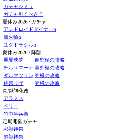
ガチャシミュ
ガチャ引くべき？
夏休み2026 / ガチャ
アンドロイドダイナーα
風火輪α
ユグドラシルα
夏休み2026 / 降臨
麗夏映夢
超究極の攻略
チルサマーナ
激究極の攻略
ダルマツリン
究極の攻略
佐宗リザ
究極の攻略
真/獣神化改
アラミス
ペリー
竹中半兵衛
定期開催ガチャ
彩獣神祭
超獣神祭