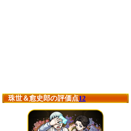
珠世＆愈史郎の評価点
12