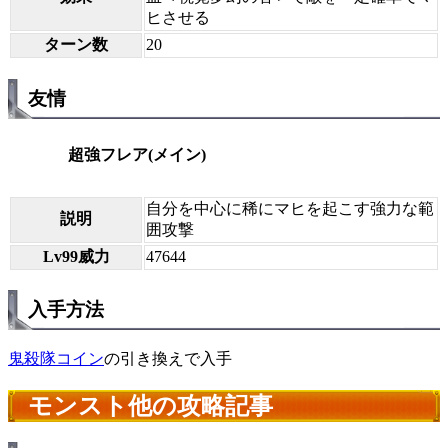
ヒさせる
ターン数
20
友情
超強フレア(メイン)
自分を中心に稀にマヒを起こす強力な範
説明
囲攻撃
Lv99威力
47644
入手方法
鬼殺隊コイン
の引き換えで入手
モンスト他の攻略記事