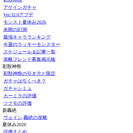
アゲインガチャ
Ver.32.0アプデ
モンスト夏休み2026
未開の幻洞
最強キャラランキング
今週のラッキーモンスター
スケジュール＆記事一覧
攻略フレンド募集掲示板
彩獣神祭
彩獣神祭の引き方と限定
ガチャは引くべき？
ガチャシミュ
カーミラの評価
ツクモの評価
新轟絶
ヴェイン
轟絶の攻略
夏休み2026
評価まとめ