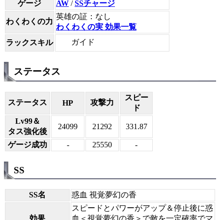
ゲージ
AW
/
SSチャージ
英雄の証：なし
わくわくの力
わくわくの実 効果一覧
ガイド
ラックスキル
ステータス
スピー
ステータス
攻撃力
HP
ド
Lv99＆
24099
21292
331.87
タス強化後
ゲージ成功
-
25550
-
SS
SS名
惑血 視覚夢幻の香
スピードとパワーがアップ＆停止後に惑
効果
血＜視覚夢幻の香＞で敵を一定確率でマ