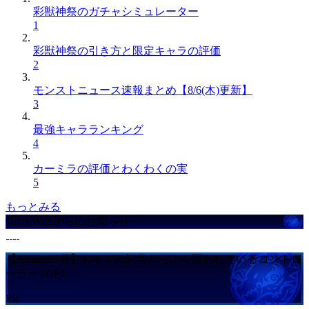
彩獣神祭のガチャシミュレーター
1
彩獣神祭の引き方と限定キャラの評価
2
モンストニュース速報まとめ【8/6(木)更新】
3
最強キャラランキング
4
カーミラの評価とわくわくの実
5
もっとみる
GameWithからのお知らせ
【Amazon7月】おすすめ記事からよく買われているコントロ
ーラーTOP4
PR