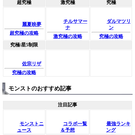
超究極
激究極
究極
チルサマー
ダルマツリ
麗夏映夢
ナ
ン
超究極の攻略
激究極の攻略
究極の攻略
究極/星5制限
佐宗リザ
究極の攻略
モンストのおすすめ記事
注目記事
モンストニ
コラボ一覧
最強ランキ
ュース
＆予想
ング