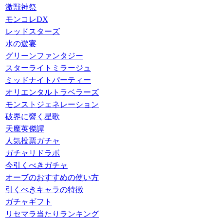
激獣神祭
モンコレDX
レッドスターズ
水の遊宴
グリーンファンタジー
スターライトミラージュ
ミッドナイトパーティー
オリエンタルトラベラーズ
モンストジェネレーション
破界に響く星歌
天魔英傑譚
人気投票ガチャ
ガチャリドラボ
今引くべきガチャ
オーブのおすすめの使い方
引くべきキャラの特徴
ガチャギフト
リセマラ当たりランキング