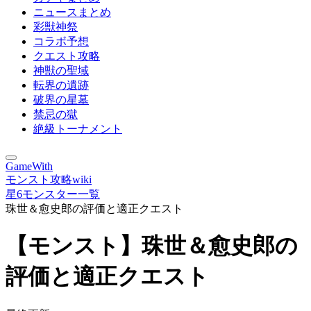
ニュースまとめ
彩獣神祭
コラボ予想
クエスト攻略
神獣の聖域
転界の遺跡
破界の星墓
禁忌の獄
絶級トーナメント
GameWith
モンスト攻略wiki
星6モンスター一覧
珠世＆愈史郎の評価と適正クエスト
【モンスト】珠世＆愈史郎の
評価と適正クエスト