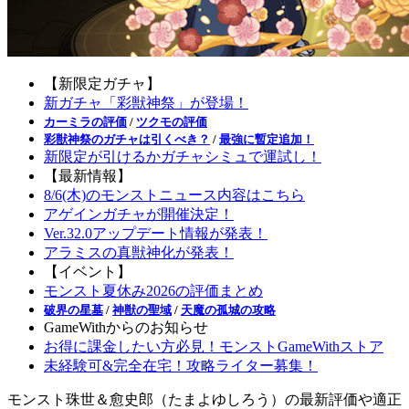
【新限定ガチャ】
新ガチャ「彩獣神祭」が登場！
カーミラの評価
/
ツクモの評価
彩獣神祭のガチャは引くべき？
/
最強に暫定追加！
新限定が引けるかガチャシミュで運試し！
【最新情報】
8/6(木)のモンストニュース内容はこちら
アゲインガチャが開催決定！
Ver.32.0アップデート情報が発表！
アラミスの真獣神化が発表！
【イベント】
モンスト夏休み2026の評価まとめ
破界の星墓
/
神獣の聖域
/
天魔の孤城の攻略
GameWithからのお知らせ
お得に課金したい方必見！モンストGameWithストア
未経験可&完全在宅！攻略ライター募集！
モンスト珠世＆愈史郎（たまよゆしろう）の最新評価や適正