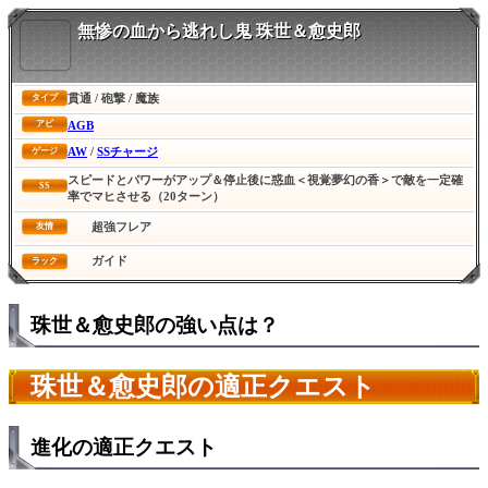
無惨の血から逃れし鬼 珠世＆愈史郎
貫通 / 砲撃 / 魔族
タイプ
AGB
アビ
AW
/
SSチャージ
ゲージ
スピードとパワーがアップ＆停止後に惑血＜視覚夢幻の香＞で敵を一定確
SS
率でマヒさせる（20ターン）
超強フレア
友情
ガイド
ラック
珠世＆愈史郎の強い点は？
珠世＆愈史郎の適正クエスト
進化の適正クエスト