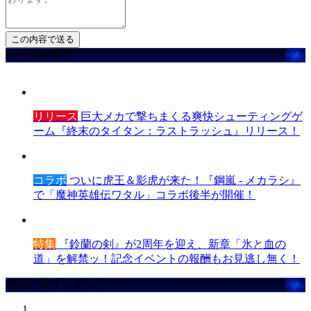
ゲームを探す
リリース
巨大メカで撃ちまくる爽快シューティングゲ
ーム『終末のタイタン：ラストラッシュ』リリース！
コラボ
ついに虎王＆影虎が来た！『鋼嵐 - メカラシ』
で「魔神英雄伝ワタル」コラボ後半が開催！
特集
『鈴蘭の剣』が2周年を迎え、新章「氷と血の
道」を解禁ッ！記念イベントの報酬もお見逃し無く！
攻略記事ランキング