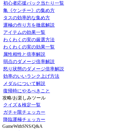
初心者応援パック当たり一覧
亀《ケンチー》の集め方
タスの効率的な集め方
運極の作り方を徹底解説
アイテムの効果一覧
わくわくの実の厳選方法
わくわくの実の効果一覧
属性相性と倍率解説
弱点のダメージ倍率解説
怒り状態のダメージ倍率解説
効率のいいランク上げ方法
メダルについて解説
復帰時にやるべきこと
攻略/お楽しみツール
クイズ＆検定一覧
ガチャ限チェッカー
降臨運極チェッカー
GameWithSNS/Q&A