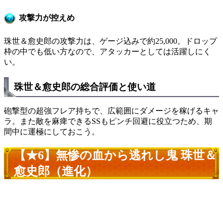
攻撃力が控えめ
珠世＆愈史郎の攻撃力は、ゲージ込みで約25,000。ドロップ
枠の中でも低い方なので、アタッカーとしては活躍しにく
い。
珠世＆愈史郎の総合評価と使い道
砲撃型の超強フレア持ちで、広範囲にダメージを稼げるキャ
ラ。また敵を麻痺できるSSもピンチ回避に役立つため、期
間中に運極にしておこう。
【★6】無惨の血から逃れし鬼 珠世＆
愈史郎（進化）