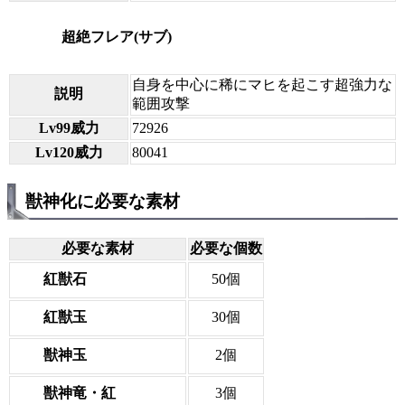
超絶フレア(サブ)
自身を中心に稀にマヒを起こす超強力な
説明
範囲攻撃
Lv99威力
72926
Lv120威力
80041
獣神化に必要な素材
必要な素材
必要な個数
紅獣石
50個
紅獣玉
30個
獣神玉
2個
獣神竜・紅
3個