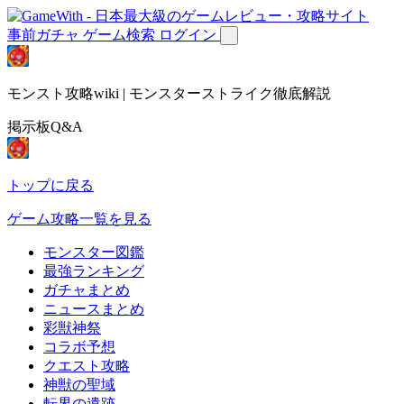
事前ガチャ
ゲーム検索
ログイン
モンスト攻略wiki | モンスターストライク徹底解説
掲示板Q&A
トップに戻る
ゲーム攻略一覧を見る
モンスター図鑑
最強ランキング
ガチャまとめ
ニュースまとめ
彩獣神祭
コラボ予想
クエスト攻略
神獣の聖域
転界の遺跡