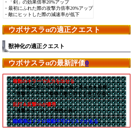
・「剣」の効果倍率20%アップ
・最初にふれた際の攻撃力倍率20%アップ
・敵にヒットした際の減速率が低下
ウボサスラαの適正クエスト
獣神化の適正クエスト
ウボサスラαの最新評価
0
複数のキラーで火力を出せる
└幻竜/神王封じMで対象の敵に高火力を発揮
└連撃キラーMで単体の敵に対する火力が高い
乱打＆反撃SSが優秀
└連撃キラーMとの相性が良い
睡眠弾はドクロ発動不可のリスクがある