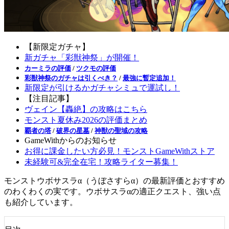
【新限定ガチャ】
新ガチャ「彩獣神祭」が開催！
カーミラの評価
/
ツクモの評価
彩獣神祭のガチャは引くべき？
/
最強に暫定追加！
新限定が引けるかガチャシミュで運試し！
【注目記事】
ヴェイン【轟絶】の攻略はこちら
モンスト夏休み2026の評価まとめ
覇者の塔
/
破界の星墓
/
神獣の聖域の攻略
GameWithからのお知らせ
お得に課金したい方必見！モンストGameWithストア
未経験可&完全在宅！攻略ライター募集！
モンストウボサスラα（うぼさすらα）の最新評価とおすすめ
のわくわくの実です。ウボサスラαの適正クエスト、強い点
も紹介しています。