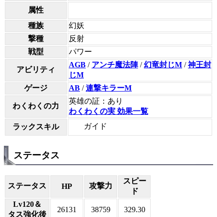
属性
種族
幻妖
撃種
反射
戦型
パワー
AGB
/
アンチ魔法陣
/
幻竜封じM
/
神王封
アビリティ
じM
ゲージ
AB
/
連撃キラーM
英雄の証：あり
わくわくの力
わくわくの実 効果一覧
ガイド
ラックスキル
ステータス
スピー
ステータス
攻撃力
HP
ド
Lv120＆
26131
38759
329.30
タス強化後