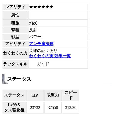
レアリティ
★★★★★★
属性
種族
幻妖
撃種
反射
戦型
パワー
アビリティ
アンチ魔法陣
英雄の証：あり
わくわくの力
わくわくの実 効果一覧
ガイド
ラックスキル
ステータス
スピー
ステータス
攻撃力
HP
ド
Lv99＆
23732
37558
312.30
タス強化後