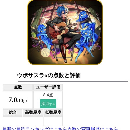
ウボサスラαの点数と評価
点数
ユーザー評価
7.0
/10点
総合
高難易度
低難易度
最新の最強ランキングはこちら
点数の変更履歴はこちら