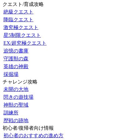
クエスト/育成攻略
絶級クエスト
降臨クエスト
激究極クエスト
星5制限クエスト
EX/超究極クエスト
追憶の書庫
守護獣の森
英雄の神殿
採掘場
チャレンジ攻略
未開の大地
閃きの遊技場
神獣の聖域
訓練所
歴戦の跡地
初心者/復帰者向け情報
初心者のおすすめの進め方