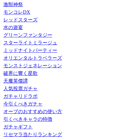
激獣神祭
モンコレDX
レッドスターズ
水の遊宴
グリーンファンタジー
スターライトミラージュ
ミッドナイトパーティー
オリエンタルトラベラーズ
モンストジェネレーション
破界に響く星歌
天魔英傑譚
人気投票ガチャ
ガチャリドラボ
今引くべきガチャ
オーブのおすすめの使い方
引くべきキャラの特徴
ガチャギフト
リセマラ当たりランキング