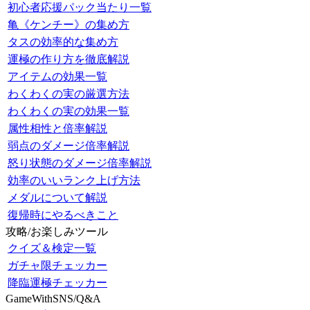
初心者応援パック当たり一覧
亀《ケンチー》の集め方
タスの効率的な集め方
運極の作り方を徹底解説
アイテムの効果一覧
わくわくの実の厳選方法
わくわくの実の効果一覧
属性相性と倍率解説
弱点のダメージ倍率解説
怒り状態のダメージ倍率解説
効率のいいランク上げ方法
メダルについて解説
復帰時にやるべきこと
攻略/お楽しみツール
クイズ＆検定一覧
ガチャ限チェッカー
降臨運極チェッカー
GameWithSNS/Q&A