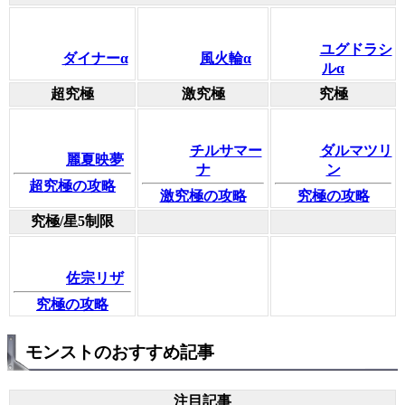
ユグドラシ
ダイナーα
風火輪α
ルα
超究極
激究極
究極
チルサマー
ダルマツリ
麗夏映夢
ナ
ン
超究極の攻略
激究極の攻略
究極の攻略
究極/星5制限
佐宗リザ
究極の攻略
モンストのおすすめ記事
注目記事