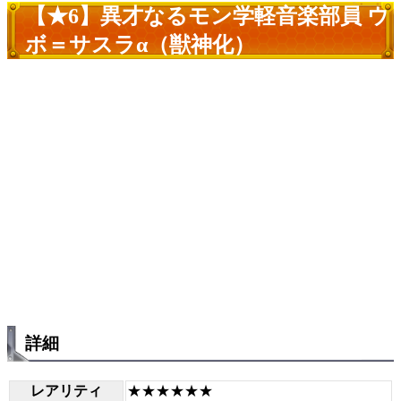
【★6】異才なるモン学軽音楽部員 ウ
ボ＝サスラα（獣神化）
詳細
レアリティ
★★★★★★