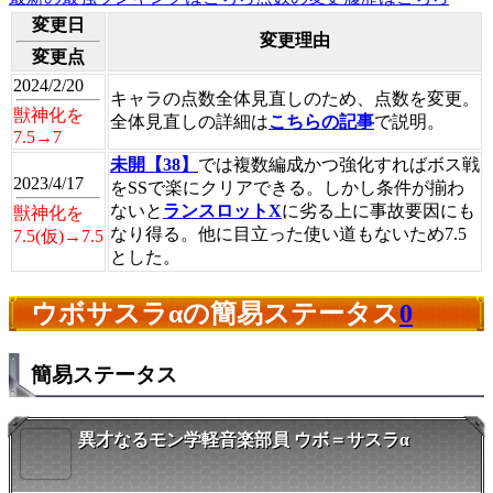
変更日
変更理由
変更点
2024/2/20
キャラの点数全体見直しのため、点数を変更。
獣神化を
全体見直しの詳細は
こちらの記事
で説明。
7.5→7
未開【38】
では複数編成かつ強化すればボス戦
2023/4/17
をSSで楽にクリアできる。しかし条件が揃わ
ないと
ランスロットX
に劣る上に事故要因にも
獣神化を
なり得る。他に目立った使い道もないため7.5
7.5(仮)→7.5
とした。
ウボサスラαの簡易ステータス
0
簡易ステータス
異才なるモン学軽音楽部員 ウボ＝サスラα