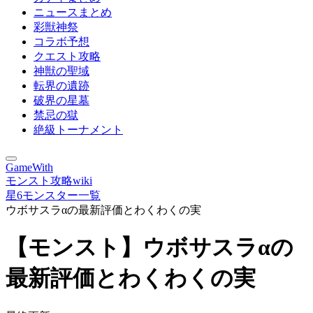
ニュースまとめ
彩獣神祭
コラボ予想
クエスト攻略
神獣の聖域
転界の遺跡
破界の星墓
禁忌の獄
絶級トーナメント
GameWith
モンスト攻略wiki
星6モンスター一覧
ウボサスラαの最新評価とわくわくの実
【モンスト】ウボサスラαの
最新評価とわくわくの実