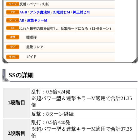
反射 / パワー / 幻妖
タイプ
AGB
/
アンチ魔法陣
/
幻竜封じM
/
神王封じM
アビ
AB
/
連撃キラーM
ゲージ
SS
ふれた最初の敵を乱打し、反撃モードになる（12+8ターン）
睡眠弾
友情
超絶フレア
サブ
ガイド
ラック
SSの詳細
乱打：0.5倍×24発
※超パワー型＆連撃キラーM適用で合計21.35
1段階目
倍
反撃：8ターン継続
乱打：0.5倍×40発
※超パワー型＆連撃キラーM適用で合計37.35
2段階目
倍