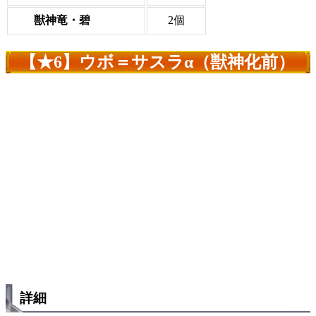
獣神竜・碧
2個
【★6】ウボ＝サスラα（獣神化前）
詳細