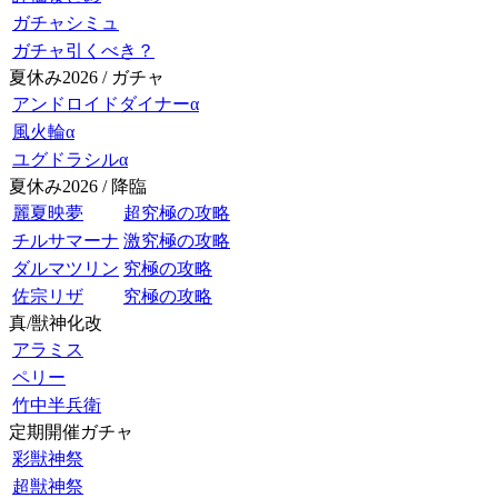
ガチャシミュ
ガチャ引くべき？
夏休み2026 / ガチャ
アンドロイドダイナーα
風火輪α
ユグドラシルα
夏休み2026 / 降臨
麗夏映夢
超究極の攻略
チルサマーナ
激究極の攻略
ダルマツリン
究極の攻略
佐宗リザ
究極の攻略
真/獣神化改
アラミス
ペリー
竹中半兵衛
定期開催ガチャ
彩獣神祭
超獣神祭