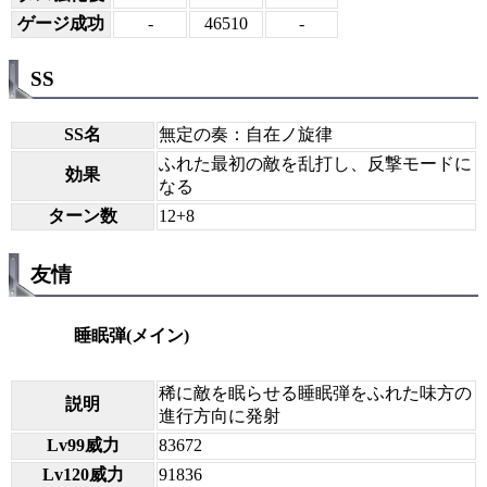
ゲージ成功
-
46510
-
SS
SS名
無定の奏：自在ノ旋律
ふれた最初の敵を乱打し、反撃モードに
効果
なる
ターン数
12+8
友情
睡眠弾(メイン)
稀に敵を眠らせる睡眠弾をふれた味方の
説明
進行方向に発射
Lv99威力
83672
Lv120威力
91836