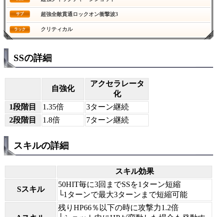
超強全敵貫通ロックオン衝撃波3
サブ
クリティカル
ラック
SSの詳細
アクセラレータ
自強化
化
1段階目
1.35倍
3ターン継続
2段階目
1.8倍
7ターン継続
スキルの詳細
スキル効果
50HIT毎に3回までSSを1ターン短縮
Sスキル
└1ターンで最大3ターンまで短縮可能
残りHP66％以下の時に攻撃力1.2倍