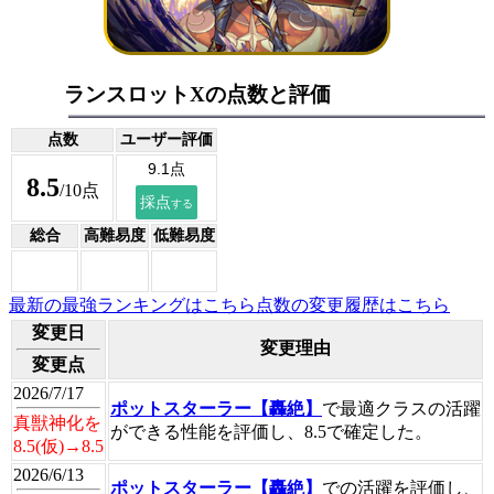
ランスロットXの点数と評価
点数
ユーザー評価
8.5
/10点
総合
高難易度
低難易度
最新の最強ランキングはこちら
点数の変更履歴はこちら
変更日
変更理由
変更点
2026/7/17
ポットスターラー【轟絶】
で最適クラスの活躍
真獣神化を
ができる性能を評価し、8.5で確定した。
8.5(仮)→8.5
2026/6/13
ポットスターラー【轟絶】
での活躍を評価し、