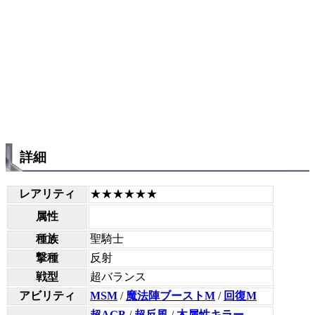
詳細
レアリティ
★★★★★★
属性
種族
聖騎士
撃種
反射
戦型
超バランス
アビリティ
MSM
/
魔法陣ブーストM
/
回復M
超AGB
/
超反風
/
木属性キラー