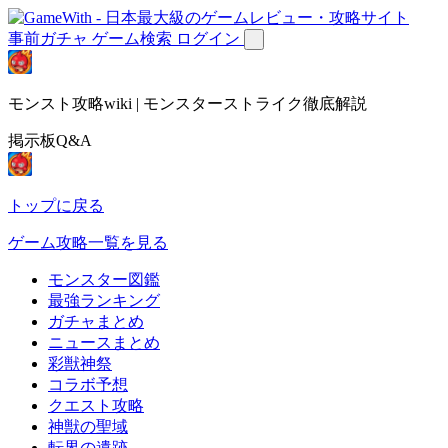
事前ガチャ
ゲーム検索
ログイン
モンスト攻略wiki | モンスターストライク徹底解説
掲示板Q&A
トップに戻る
ゲーム攻略一覧を見る
モンスター図鑑
最強ランキング
ガチャまとめ
ニュースまとめ
彩獣神祭
コラボ予想
クエスト攻略
神獣の聖域
転界の遺跡