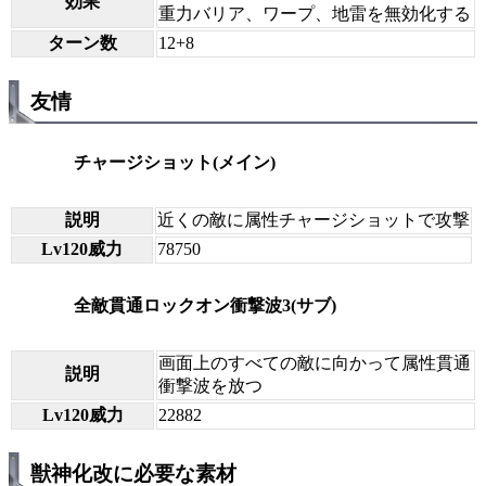
効果
重力バリア、ワープ、地雷を無効化する
ターン数
12+8
友情
チャージショット(メイン)
説明
近くの敵に属性チャージショットで攻撃
Lv120威力
78750
全敵貫通ロックオン衝撃波3(サブ)
画面上のすべての敵に向かって属性貫通
説明
衝撃波を放つ
Lv120威力
22882
獣神化改に必要な素材