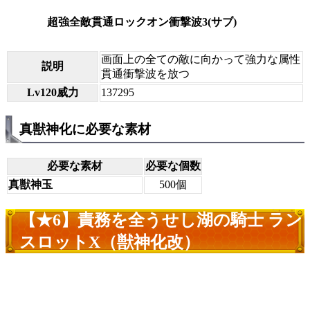
超強全敵貫通ロックオン衝撃波3(サブ)
画面上の全ての敵に向かって強力な属性
説明
貫通衝撃波を放つ
Lv120威力
137295
真獣神化に必要な素材
必要な素材
必要な個数
真獣神玉
500個
【★6】責務を全うせし湖の騎士 ラン
スロットX（獣神化改）