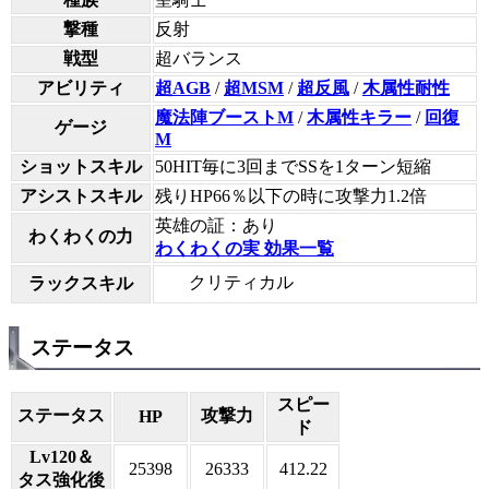
撃種
反射
戦型
超バランス
アビリティ
超AGB
/
超MSM
/
超反風
/
木属性耐性
魔法陣ブーストM
/
木属性キラー
/
回復
ゲージ
M
ショットスキル
50HIT毎に3回までSSを1ターン短縮
アシストスキル
残りHP66％以下の時に攻撃力1.2倍
英雄の証：あり
わくわくの力
わくわくの実 効果一覧
クリティカル
ラックスキル
ステータス
スピー
ステータス
攻撃力
HP
ド
Lv120＆
25398
26333
412.22
タス強化後