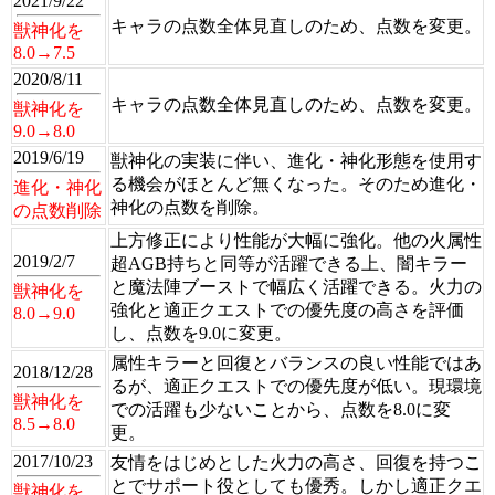
2021/9/22
キャラの点数全体見直しのため、点数を変更。
獣神化を
8.0→7.5
2020/8/11
キャラの点数全体見直しのため、点数を変更。
獣神化を
9.0→8.0
2019/6/19
獣神化の実装に伴い、進化・神化形態を使用す
る機会がほとんど無くなった。そのため進化・
進化・神化
神化の点数を削除。
の点数削除
上方修正により性能が大幅に強化。他の火属性
2019/2/7
超AGB持ちと同等が活躍できる上、闇キラー
と魔法陣ブーストで幅広く活躍できる。火力の
獣神化を
強化と適正クエストでの優先度の高さを評価
8.0→9.0
し、点数を9.0に変更。
属性キラーと回復とバランスの良い性能ではあ
2018/12/28
るが、適正クエストでの優先度が低い。現環境
獣神化を
での活躍も少ないことから、点数を8.0に変
8.5→8.0
更。
2017/10/23
友情をはじめとした火力の高さ、回復を持つこ
とでサポート役としても優秀。しかし適正クエ
獣神化を