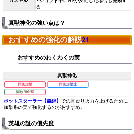
Aスキル
└ショット中にHPが変動した場合も発動す
る
真獣神化の強い点は？
おすすめの強化の解説
21
おすすめのわくわくの実
真獣神化
同族加撃
同族加撃速
同族加命撃
ポットスターラー【轟絶】
での直殴り火力を上げるために
加撃系の実で強化するのがおすすめ。
英雄の証の優先度