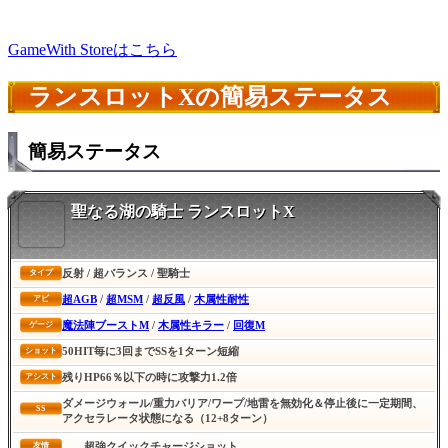
GameWith Storeはこちら
ランスロットXの簡易ステータス
簡易ステータス
聖なる湖の騎士 ランスロットX
反射 / 超バランス / 聖騎士
タイプ
超AGB
/
超MSM
/
超反風
/
木属性耐性
アビ
魔法陣ブーストM
/
木属性キラー
/
回復M
ゲージ
50HIT毎に3回までSSを1ターン短縮
ショット
残りHP66％以下の時に攻撃力1.2倍
アシスト
ダメージウォール/重力バリア/ワープ/地雷を無効化＆停止後に一定期間、
SS
アクセラレータ状態になる（12+8ターン）
超強クイックチャージショット
友情