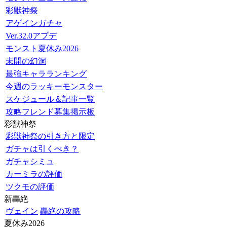
彩獣神祭
アゲインガチャ
Ver.32.0アプデ
モンスト夏休み2026
未開の幻洞
最強キャラランキング
今週のラッキーモンスター
スケジュール＆記事一覧
攻略フレンド募集掲示板
彩獣神祭
彩獣神祭の引き方と限定
ガチャは引くべき？
ガチャシミュ
カーミラの評価
ツクモの評価
新轟絶
ヴェイン
轟絶の攻略
夏休み2026