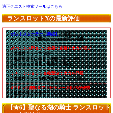
適正クエスト検索ツールはこちら
ランスロットXの最新評価
ポットスターラー【轟絶】
の適正
└アタッカー＆回復MでのHP管理で活躍
超バランス型＆アビ効果で直殴り火力が高い
└木属性キラーで1.5倍
└地雷所持＆にわとり状態でさらに4倍
└超AGB＆超反風で機動力も高い
チャージショット＆衝撃波で火力を発揮
└木属性キラー＆魔法陣ブーストMが乗る
4ギミック無効＆アクセラレータ化SSが優秀
└後続の味方のサポートになる
【★6】聖なる湖の騎士 ランスロット