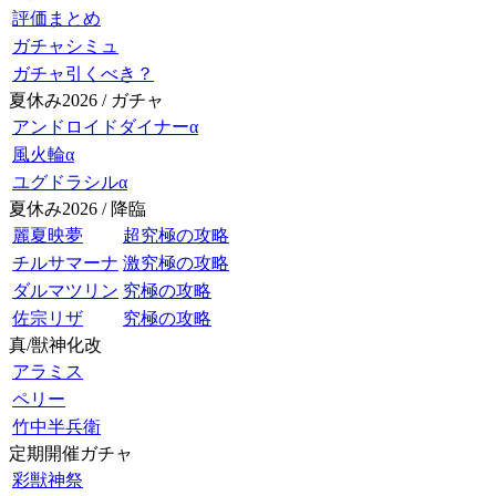
評価まとめ
ガチャシミュ
ガチャ引くべき？
夏休み2026 / ガチャ
アンドロイドダイナーα
風火輪α
ユグドラシルα
夏休み2026 / 降臨
麗夏映夢
超究極の攻略
チルサマーナ
激究極の攻略
ダルマツリン
究極の攻略
佐宗リザ
究極の攻略
真/獣神化改
アラミス
ペリー
竹中半兵衛
定期開催ガチャ
彩獣神祭