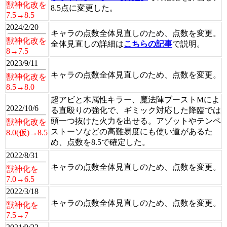
獣神化改を
8.5点に変更した。
7.5→8.5
2024/2/20
キャラの点数全体見直しのため、点数を変更。
獣神化改を
全体見直しの詳細は
こちらの記事
で説明。
8→7.5
2023/9/11
キャラの点数全体見直しのため、点数を変更。
獣神化改を
8.5→8.0
超アビと木属性キラー、魔法陣ブーストMによ
2022/10/6
る直殴りの強化で、ギミック対応した降臨では
頭一つ抜けた火力を出せる。アゾットやテンペ
獣神化改を
ストーソなどの高難易度にも使い道があるた
8.0(仮)→8.5
め、点数を8.5で確定した。
2022/8/31
キャラの点数全体見直しのため、点数を変更。
獣神化を
7.0→6.5
2022/3/18
キャラの点数全体見直しのため、点数を変更。
獣神化を
7.5→7