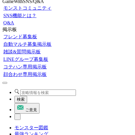
GameWithSNS/Q&A
モンストコミュニティ
SNS機能とは？
Q&A
掲示板
フレンド募集板
自動マルチ募集掲示板
雑談&質問掲示板
LINEグループ募集板
コテハン専用掲示板
顔合わせ専用掲示板
検索
ご意見
モンスター図鑑
最強ランキング