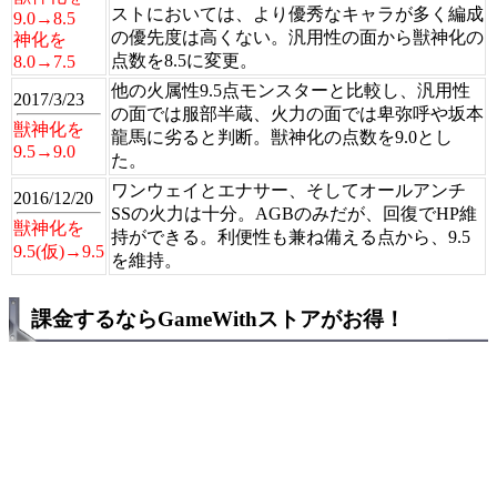
ストにおいては、より優秀なキャラが多く編成
9.0→8.5
の優先度は高くない。汎用性の面から獣神化の
神化を
点数を8.5に変更。
8.0→7.5
他の火属性9.5点モンスターと比較し、汎用性
2017/3/23
の面では服部半蔵、火力の面では卑弥呼や坂本
獣神化を
龍馬に劣ると判断。獣神化の点数を9.0とし
9.5→9.0
た。
ワンウェイとエナサー、そしてオールアンチ
2016/12/20
SSの火力は十分。AGBのみだが、回復でHP維
獣神化を
持ができる。利便性も兼ね備える点から、9.5
9.5(仮)→9.5
を維持。
課金するならGameWithストアがお得！