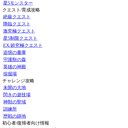
星5モンスター
クエスト/育成攻略
絶級クエスト
降臨クエスト
激究極クエスト
星5制限クエスト
EX/超究極クエスト
追憶の書庫
守護獣の森
英雄の神殿
採掘場
チャレンジ攻略
未開の大地
閃きの遊技場
神獣の聖域
訓練所
歴戦の跡地
初心者/復帰者向け情報