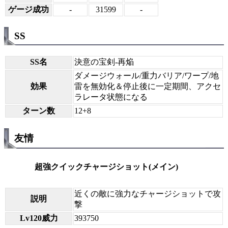
ゲージ成功
-
31599
-
SS
SS名
決意の宝剣-再焔
ダメージウォール/重力バリア/ワープ/地
効果
雷を無効化＆停止後に一定期間、アクセ
ラレータ状態になる
ターン数
12+8
友情
超強クイックチャージショット(メイン)
近くの敵に強力なチャージショットで攻
説明
撃
Lv120威力
393750