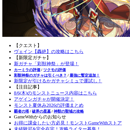
【クエスト】
ヴェイン【轟絶】の攻略はこちら
【新限定ガチャ】
新ガチャ「彩獣神祭」が登場！
カーミラの評価
/
ツクモの評価
彩獣神祭のガチャは引くべき？
/
最強に暫定追加！
新限定が引けるかガチャシミュで運試し！
【注目記事】
8/6(木)のモンストニュース内容はこちら
アゲインガチャが開催決定！
モンスト夏休み2026の評価まとめ
覇者の塔
/
破界の星墓
/
神獣の聖域の攻略
GameWithからのお知らせ
お得に課金したい方必見！モンストGameWithストア
未経験可&完全在宅！攻略ライター募集！