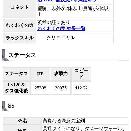
コネクト
聖騎士以外が2体以上/貫通が2体以
上
英雄の証：あり
わくわくの力
わくわくの実 効果一覧
クリティカル
ラックスキル
ステータス
スピー
ステータス
攻撃力
HP
ド
Lv120＆
25398
30075
412.22
タス強化後
SS
SS名
高貴なる決意の宝剣
貫通タイプになり、ダメージウォール、