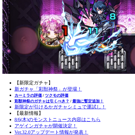
【新限定ガチャ】
新ガチャ「彩獣神祭」が登場！
カーミラの評価
/
ツクモの評価
彩獣神祭のガチャは引くべき？
/
最強に暫定追加！
新限定が引けるかガチャシミュで運試し！
【最新情報】
8/6(木)のモンストニュース内容はこちら
アゲインガチャが開催決定！
Ver.32.0アップデート情報が発表！