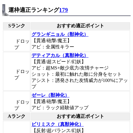
運枠適正ランキング
179
Sランク
おすすめ適正ポイント
グランギニョル（獣神化）
【貫通/砲撃/魔王】
ドロッ
アビ：全属性キラー
プ
デティアカル（真獣神化）
【貫通/超スピード/幻妖】
アビ：超MS+敵少底力/友情チャージ
ドロッ
ショット：最初に触れた敵に分身をセット
プ
アシスト：誘発された友情威力が100%にアッ
プ
ゼーレ（獣神化）
【貫通/砲撃/魔王】
ドロッ
アビ：ラック経験値アップ
プ
Aランク
おすすめ適正ポイント
ビリミスク（真獣神化）
【反射/超バランス/幻妖】