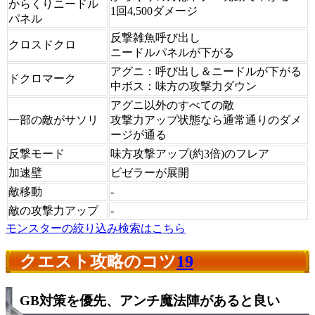
からくりニードル
1回4,500ダメージ
パネル
反撃雑魚呼び出し
クロスドクロ
ニードルパネルが下がる
アグニ：呼び出し＆ニードルが下がる
ドクロマーク
中ボス：味方の攻撃力ダウン
アグニ以外のすべての敵
一部の敵がサソリ
攻撃力アップ状態なら通常通りのダメ
ージが通る
反撃モード
味方攻撃アップ(約3倍)のフレア
加速壁
ビゼラーが展開
敵移動
-
敵の攻撃力アップ
-
モンスターの絞り込み検索はこちら
クエスト攻略のコツ
19
GB対策を優先、アンチ魔法陣があると良い