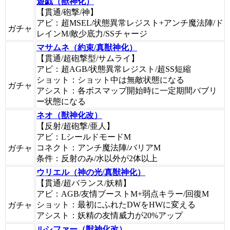
遊戯（獣神化）
【貫通/砲撃/神】
アビ：超MSEL/状態異常レジスト+アンチ魔法陣/ド
ガチャ
レインM/敵少底力/SSチャージ
マサムネ（約束/真獣神化）
【貫通/超砲撃型/サムライ】
アビ：超AGB/状態異常レジスト/超SS短縮
ショット：ショット中は無敵状態になる
ガチャ
アシスト：各ボスマップ開始時に一定期間バブリ
ー状態になる
ネオ（獣神化改）
【反射/超砲撃/亜人】
アビ：LシールドモードM
コネクト：アンチ魔法陣/バリアM
ガチャ
条件：反射のみ/水以外が2体以上
ウリエル（神の光/真獣神化）
【貫通/超バランス/妖精】
アビ：AGB/友情ブーストM+弱点キラー/回復M
ショット：最初にふれたDWをHWに変える
ガチャ
アシスト：妖精の友情威力が20%アップ
ルシファー（獣神化改）