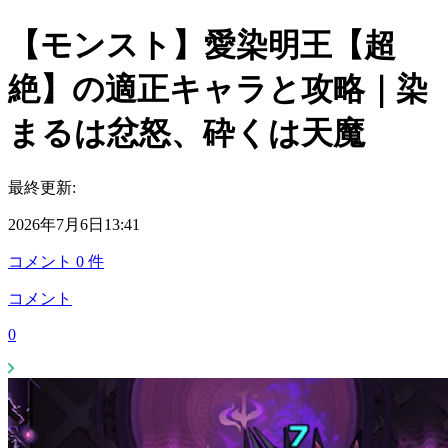
【モンスト】愛染明王【超
絶】の適正キャラと攻略｜染
まるは忿怒、砕くは天魔
最終更新:
2026年7月6日13:41
コメント
0
件
コメント
0