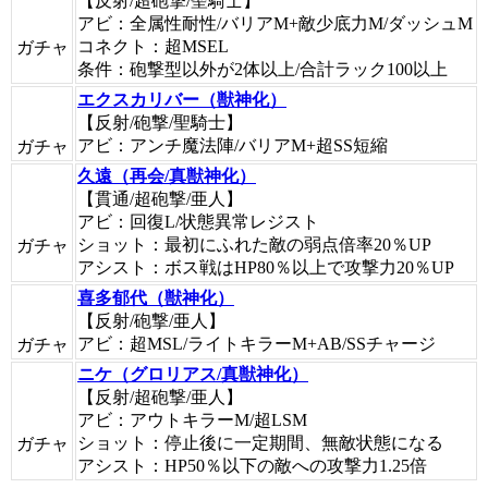
【反射/超砲撃/聖騎士】
アビ：全属性耐性/バリアM+敵少底力M/ダッシュM
コネクト：超MSEL
ガチャ
条件：砲撃型以外が2体以上/合計ラック100以上
エクスカリバー（獣神化）
【反射/砲撃/聖騎士】
アビ：アンチ魔法陣/バリアM+超SS短縮
ガチャ
久遠（再会/真獣神化）
【貫通/超砲撃/亜人】
アビ：回復L/状態異常レジスト
ショット：最初にふれた敵の弱点倍率20％UP
ガチャ
アシスト：ボス戦はHP80％以上で攻撃力20％UP
喜多郁代（獣神化）
【反射/砲撃/亜人】
アビ：超MSL/ライトキラーM+AB/SSチャージ
ガチャ
ニケ（グロリアス/真獣神化）
【反射/超砲撃/亜人】
アビ：アウトキラーM/超LSM
ショット：停止後に一定期間、無敵状態になる
ガチャ
アシスト：HP50％以下の敵への攻撃力1.25倍