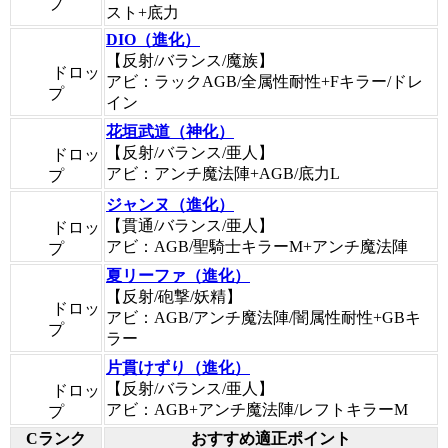
プ
スト+底力
DIO（進化）
【反射/バランス/魔族】
ドロッ
アビ：ラックAGB/全属性耐性+Fキラー/ドレ
プ
イン
花垣武道（神化）
【反射/バランス/亜人】
ドロッ
アビ：アンチ魔法陣+AGB/底力L
プ
ジャンヌ（進化）
【貫通/バランス/亜人】
ドロッ
アビ：AGB/聖騎士キラーM+アンチ魔法陣
プ
夏リーファ（進化）
【反射/砲撃/妖精】
ドロッ
アビ：AGB/アンチ魔法陣/闇属性耐性+GBキ
プ
ラー
片貫けずり（進化）
【反射/バランス/亜人】
ドロッ
アビ：AGB+アンチ魔法陣/レフトキラーM
プ
Cランク
おすすめ適正ポイント