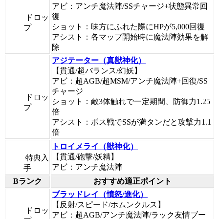
アビ：アンチ魔法陣/SSチャージ+状態異常回
復
ドロッ
ショット：味方にふれた際にHPが5,000回復
プ
アシスト：各マップ開始時に魔法陣効果を解
除
アジテーター（真獣神化）
【貫通/超バランス/幻妖】
アビ：超AGB/超MSM/アンチ魔法陣+回復/SS
チャージ
ドロッ
ショット：敵3体触れで一定期間、防御力1.25
プ
倍
アシスト：ボス戦でSSが満タンだと攻撃力1.1
倍
トロイメライ（獣神化）
【貫通/砲撃/妖精】
特典入
アビ：アンチ魔法陣
手
Bランク
おすすめ適正ポイント
ブラッドレイ（憤怒/進化）
【反射/スピード/ホムンクルス】
ドロッ
アビ：超AGB/アンチ魔法陣/ラック友情ブー