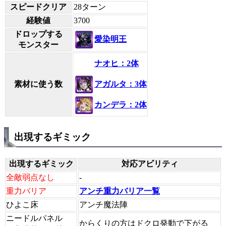
スピードクリア
28ターン
経験値
3700
ドロップする
愛染明王
モンスター
ナオヒ：2体
アガルタ：3体
素材に使う数
カンデラ：2体
出現するギミック
出現するギミック
対応アビリティ
全敵弱点なし
-
重力バリア
アンチ重力バリア一覧
ひよこ床
アンチ魔法陣
ニードルパネル
からくりの方はドクロ発動で下がる