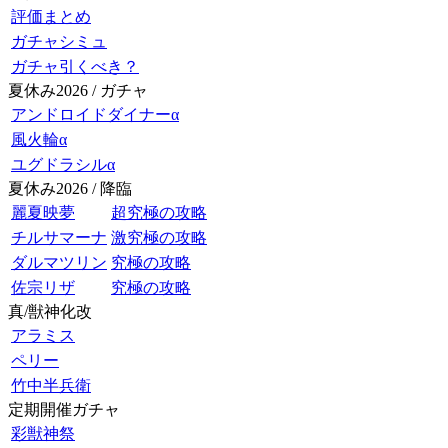
評価まとめ
ガチャシミュ
ガチャ引くべき？
夏休み2026 / ガチャ
アンドロイドダイナーα
風火輪α
ユグドラシルα
夏休み2026 / 降臨
麗夏映夢
超究極の攻略
チルサマーナ
激究極の攻略
ダルマツリン
究極の攻略
佐宗リザ
究極の攻略
真/獣神化改
アラミス
ペリー
竹中半兵衛
定期開催ガチャ
彩獣神祭