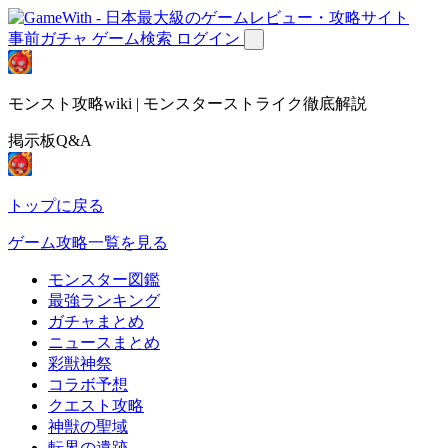
事前ガチャ
ゲーム検索
ログイン
モンスト攻略wiki | モンスターストライク徹底解説
掲示板Q&A
トップに戻る
ゲーム攻略一覧を見る
モンスター図鑑
最強ランキング
ガチャまとめ
ニュースまとめ
彩獣神祭
コラボ予想
クエスト攻略
神獣の聖域
転界の遺跡