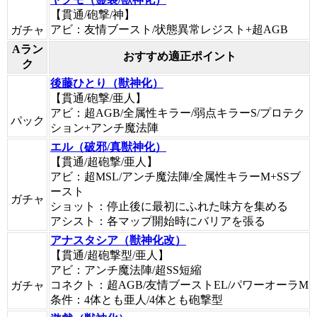
【貫通/砲撃/神】
アビ：友情ブースト/状態異常レジスト+超AGB
ガチャ
Aラン
おすすめ適正ポイント
ク
後藤ひとり（獣神化）
【貫通/砲撃/亜人】
アビ：超AGB/全属性キラー/弱点キラーS/プロテク
パック
ション+アンチ魔法陣
エル（破邪/真獣神化）
【貫通/超砲撃/亜人】
アビ：超MSL/アンチ魔法陣/全属性キラーM+SSブ
ースト
ガチャ
ショット：停止後に最初にふれた味方を集める
アシスト：各マップ開始時にバリアを張る
アナスタシア（獣神化改）
【貫通/超砲撃型/亜人】
アビ：アンチ魔法陣/超SS短縮
コネクト：超AGB/友情ブーストEL/パワーオーラM
ガチャ
条件：4体とも亜人/4体とも砲撃型