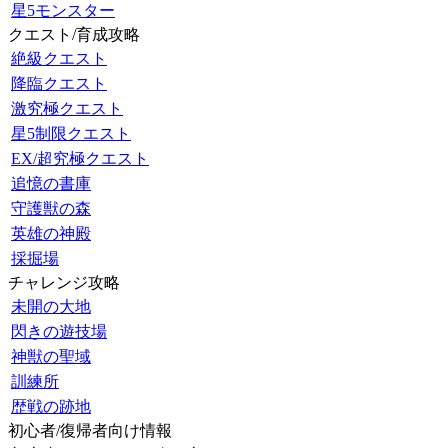
星5モンスター
クエスト/育成攻略
絶級クエスト
降臨クエスト
激究極クエスト
星5制限クエスト
EX/超究極クエスト
追憶の書庫
守護獣の森
英雄の神殿
採掘場
チャレンジ攻略
未開の大地
閃きの遊技場
神獣の聖域
訓練所
歴戦の跡地
初心者/復帰者向け情報