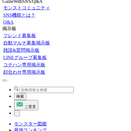
GameWithSNS/Q&A
モンストコミュニティ
SNS機能とは？
Q&A
掲示板
フレンド募集板
自動マルチ募集掲示板
雑談&質問掲示板
LINEグループ募集板
コテハン専用掲示板
顔合わせ専用掲示板
検索
ご意見
モンスター図鑑
最強ランキング