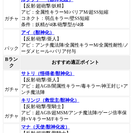
【反射/超砲撃/妖精】
アビ：全属性キラーM/バリアM/超SS短縮
コネクト：弱点キラー/壁SS短縮
ガチャ
条件：妖精が4体/砲撃型が4体
アイ（獣神化）
【反射/砲撃/亜人】
アビ：アンチ魔法陣/全属性キラーM/全属性耐性/ノ
パック
ーダメヒール+バリア付与
Bラン
おすすめ適正ポイント
ク
サトリ（悟得者/獣神化）
【反射/砲撃/亜人】
アビ：超AGB/闇属性キラー/毒キラー/神王封じ+ア
ガチャ
ンチ魔法陣
キリンジ（救世主/獣神化）
【反射/砲撃/聖騎士】
アビ：超AGB/超MSM/アンチ魔法陣/ゲージ倍率保
ガチャ
持+VキラーM/Fキラー
マナ（天使/獣神化改）