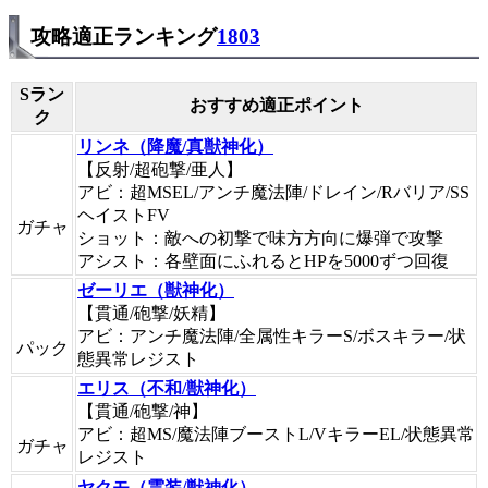
攻略適正ランキング
1803
Sラン
おすすめ適正ポイント
ク
リンネ（降魔/真獣神化）
【反射/超砲撃/亜人】
アビ：超MSEL/アンチ魔法陣/ドレイン/Rバリア/SS
ヘイストFV
ガチャ
ショット：敵への初撃で味方方向に爆弾で攻撃
アシスト：各壁面にふれるとHPを5000ずつ回復
ゼーリエ（獣神化）
【貫通/砲撃/妖精】
アビ：アンチ魔法陣/全属性キラーS/ボスキラー/状
パック
態異常レジスト
エリス（不和/獣神化）
【貫通/砲撃/神】
アビ：超MS/魔法陣ブーストL/VキラーEL/状態異常
ガチャ
レジスト
ヤクモ（霊装/獣神化）