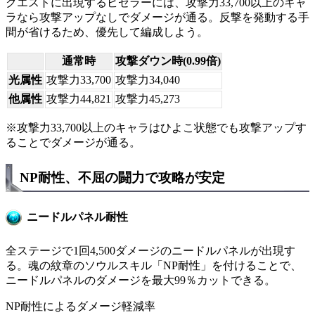
クエストに出現するビゼラーには、攻撃力33,700以上のキャ
ラなら攻撃アップなしでダメージが通る。反撃を発動する手
間が省けるため、優先して編成しよう。
通常時
攻撃ダウン時(0.99倍)
光属性
攻撃力33,700
攻撃力34,040
他属性
攻撃力44,821
攻撃力45,273
※攻撃力33,700以上のキャラはひよこ状態でも攻撃アップす
ることでダメージが通る。
NP耐性、不屈の闘力で攻略が安定
ニードルパネル耐性
全ステージで1回4,500ダメージのニードルパネルが出現す
る。魂の紋章のソウルスキル「NP耐性」を付けることで、
ニードルパネルのダメージを最大99％カットできる。
NP耐性によるダメージ軽減率