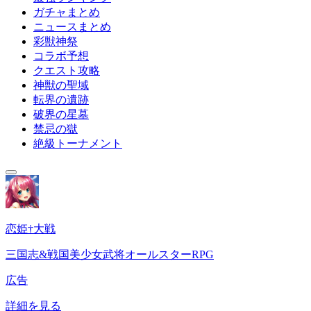
ガチャまとめ
ニュースまとめ
彩獣神祭
コラボ予想
クエスト攻略
神獣の聖域
転界の遺跡
破界の星墓
禁忌の獄
絶級トーナメント
恋姫†大戦
三国志&戦国美少女武将オールスターRPG
広告
詳細を見る