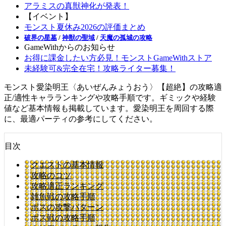
アラミスの真獣神化が発表！
【イベント】
モンスト夏休み2026の評価まとめ
破界の星墓
/
神獣の聖域
/
天魔の孤城の攻略
GameWithからのお知らせ
お得に課金したい方必見！モンストGameWithストア
未経験可&完全在宅！攻略ライター募集！
モンスト愛染明王〈あいぜんみょうおう〉【超絶】の攻略適
正/適性キャラランキングや攻略手順です。ギミックや経験
値など基本情報も掲載しています。愛染明王を周回する際
に、最適パーティの参考にしてください。
目次
クエストの基本情報
攻略のコツ
攻略適正ランキング
雑魚戦の攻略手順
ボスの攻撃パターン
ボス戦の攻略手順