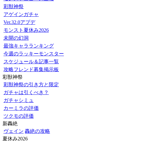
彩獣神祭
アゲインガチャ
Ver.32.0アプデ
モンスト夏休み2026
未開の幻洞
最強キャラランキング
今週のラッキーモンスター
スケジュール＆記事一覧
攻略フレンド募集掲示板
彩獣神祭
彩獣神祭の引き方と限定
ガチャは引くべき？
ガチャシミュ
カーミラの評価
ツクモの評価
新轟絶
ヴェイン
轟絶の攻略
夏休み2026