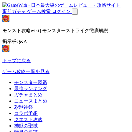
事前ガチャ
ゲーム検索
ログイン
モンスト攻略wiki | モンスターストライク徹底解説
掲示板Q&A
トップに戻る
ゲーム攻略一覧を見る
モンスター図鑑
最強ランキング
ガチャまとめ
ニュースまとめ
彩獣神祭
コラボ予想
クエスト攻略
神獣の聖域
転界の遺跡