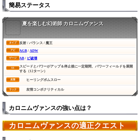
簡易ステータス
夏を楽しむ幻術師 カロニムヴァンス
反射 / バランス / 魔王
タイプ
AGB
/
ADW
アビ
AB
/
ビ破壊
ゲージ
スピードとパワーがアップ＆停止後に一定期間、パワーフィールドを展開
SS
する（12ターン）
ヒーリングボムスロー
友情
友情コンボクリティカル
ラック
カロニムヴァンスの強い点は？
カロニムヴァンスの適正クエスト