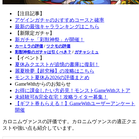
【注目記事】
アゲインガチャのおすすめコースと確率
最新の最強キャラランキングはこちら
【新限定ガチャ】
新ガチャ「彩獣神祭」が開催！
カーミラの評価
/
ツクモの評価
彩獣神祭のガチャは引くべき？
/
ガチャシミュ
【イベント】
夏休みクエストが追憶の書庫に復刻！
麗夏映夢【超究極】の攻略はこちら
モンスト夏休み2026の評価まとめ
GameWithからのお知らせ
お得に課金したい方必見！モンストGameWithストア
未経験可&完全在宅！攻略ライター募集！
【ギフト券もらえる！】GameWithユーザーアンケート
開催
カロニムヴァンスの評価です。カロニムヴァンスの適正クエ
ストや強い点も紹介しています。