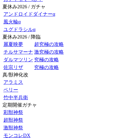
夏休み2026 / ガチャ
アンドロイドダイナーα
風火輪α
ユグドラシルα
夏休み2026 / 降臨
麗夏映夢
超究極の攻略
チルサマーナ
激究極の攻略
ダルマツリン
究極の攻略
佐宗リザ
究極の攻略
真/獣神化改
アラミス
ペリー
竹中半兵衛
定期開催ガチャ
彩獣神祭
超獣神祭
激獣神祭
モンコレDX