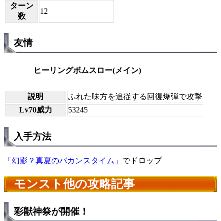
ターン
12
数
友情
ヒーリングボムスロー(メイン)
説明
ふれた味方を追従する回復爆弾で攻撃
Lv70威力
53245
入手方法
「幻影？真夏のバカンスタイム」
でドロップ
モンスト他の攻略記事
彩獣神祭が開催！