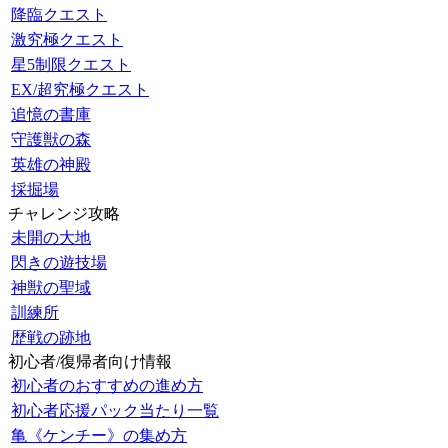
降臨クエスト
激究極クエスト
星5制限クエスト
EX/超究極クエスト
追憶の書庫
守護獣の森
英雄の神殿
採掘場
チャレンジ攻略
未開の大地
閃きの遊技場
神獣の聖域
訓練所
歴戦の跡地
初心者/復帰者向け情報
初心者のおすすめの進め方
初心者応援パック当たり一覧
亀《ケンチー》の集め方