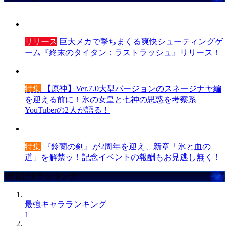
リリース
巨大メカで撃ちまくる爽快シューティングゲ
ーム『終末のタイタン：ラストラッシュ』リリース！
特集
【原神】Ver.7.0大型バージョンのスネージナヤ編
を迎える前に！氷の女皇と七神の思惑を考察系
YouTuberの2人が語る！
特集
『鈴蘭の剣』が2周年を迎え、新章「氷と血の
道」を解禁ッ！記念イベントの報酬もお見逃し無く！
攻略記事ランキング
最強キャラランキング
1