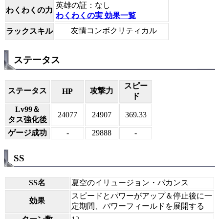
英雄の証：なし
わくわくの力
わくわくの実 効果一覧
友情コンボクリティカル
ラックスキル
ステータス
スピー
ステータス
攻撃力
HP
ド
Lv99＆
24077
24907
369.33
タス強化後
ゲージ成功
-
29888
-
SS
SS名
夏空のイリュージョン・バカンス
スピードとパワーがアップ＆停止後に一
効果
定期間、パワーフィールドを展開する