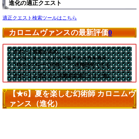
進化の適正クエスト
適正クエスト検索ツールはこちら
カロニムヴァンスの最新評価
0
サポート性能が高め
└パワーフィールドSSで味方の火力を強化
└Hボムスローで回復しつつ友情誘発できる
サポートを活かせる高難易度適正がまだ無い
【★6】夏を楽しむ幻術師 カロニムヴ
ァンス（進化）