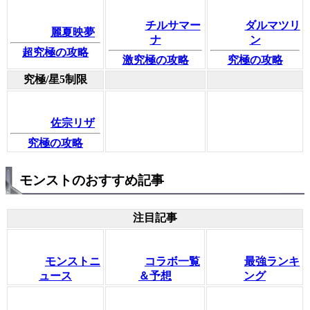
チルサマー
ダルマツリ
麗夏映夢
ナ
ン
超究極の攻略
激究極の攻略
究極の攻略
究極/星5制限
佐宗リザ
究極の攻略
モンストのおすすめ記事
注目記事
モンストニ
コラボ一覧
最強ランキ
ュース
＆予想
ング