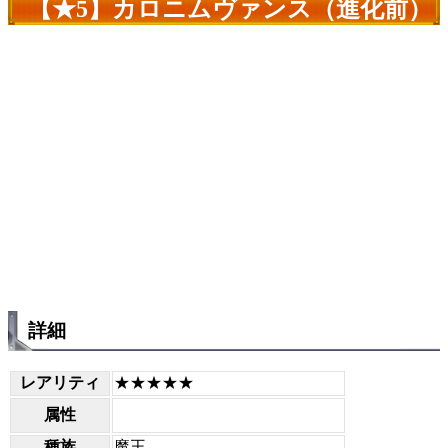
【★5】カロニムヴァンス（進化前）
詳細
レアリティ
★★★★★
属性
種族
魔王