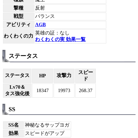
撃種
反射
戦型
バランス
アビリティ
AGB
英雄の証：なし
わくわくの力
わくわくの実 効果一覧
ステータス
スピー
ステータス
攻撃力
HP
ド
Lv70＆
18347
19973
268.37
タス強化後
SS
SS名
神秘なるサップヨガ
効果
スピードがアップ