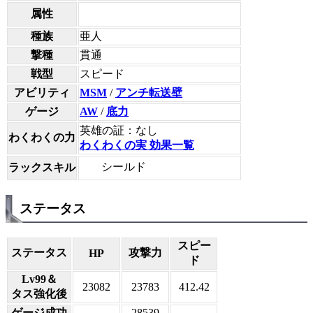
属性
種族
亜人
撃種
貫通
戦型
スピード
アビリティ
MSM
/
アンチ転送壁
ゲージ
AW
/
底力
英雄の証：なし
わくわくの力
わくわくの実 効果一覧
シールド
ラックスキル
ステータス
スピー
ステータス
攻撃力
HP
ド
Lv99＆
23082
23783
412.42
タス強化後
ゲージ成功
-
28539
-