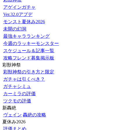
アゲインガチャ
Ver.32.0アプデ
モンスト夏休み2026
未開の幻洞
最強キャラランキング
今週のラッキーモンスター
スケジュール＆記事一覧
攻略フレンド募集掲示板
彩獣神祭
彩獣神祭の引き方と限定
ガチャは引くべき？
ガチャシミュ
カーミラの評価
ツクモの評価
新轟絶
ヴェイン
轟絶の攻略
夏休み2026
評価まとめ