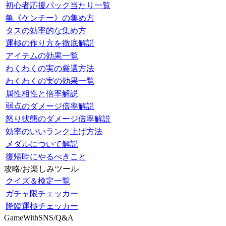
初心者応援パック当たり一覧
亀《ケンチー》の集め方
タスの効率的な集め方
運極の作り方を徹底解説
アイテムの効果一覧
わくわくの実の厳選方法
わくわくの実の効果一覧
属性相性と倍率解説
弱点のダメージ倍率解説
怒り状態のダメージ倍率解説
効率のいいランク上げ方法
メダルについて解説
復帰時にやるべきこと
攻略/お楽しみツール
クイズ＆検定一覧
ガチャ限チェッカー
降臨運極チェッカー
GameWithSNS/Q&A