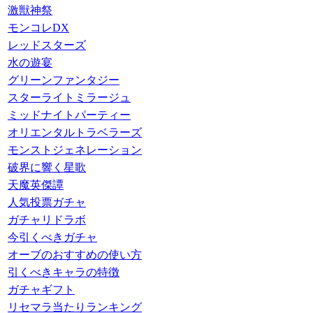
激獣神祭
モンコレDX
レッドスターズ
水の遊宴
グリーンファンタジー
スターライトミラージュ
ミッドナイトパーティー
オリエンタルトラベラーズ
モンストジェネレーション
破界に響く星歌
天魔英傑譚
人気投票ガチャ
ガチャリドラボ
今引くべきガチャ
オーブのおすすめの使い方
引くべきキャラの特徴
ガチャギフト
リセマラ当たりランキング