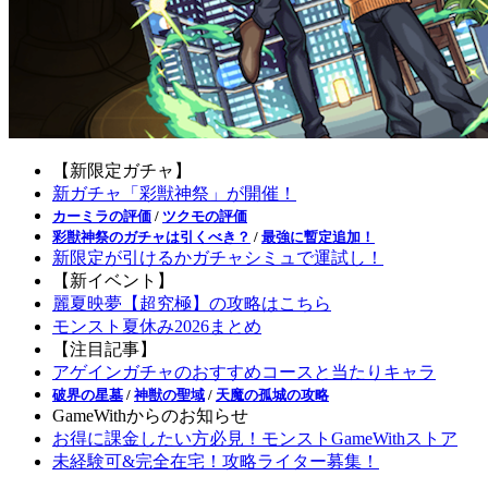
【新限定ガチャ】
新ガチャ「彩獣神祭」が開催！
カーミラの評価
/
ツクモの評価
彩獣神祭のガチャは引くべき？
/
最強に暫定追加！
新限定が引けるかガチャシミュで運試し！
【新イベント】
麗夏映夢【超究極】の攻略はこちら
モンスト夏休み2026まとめ
【注目記事】
アゲインガチャのおすすめコースと当たりキャラ
破界の星墓
/
神獣の聖域
/
天魔の孤城の攻略
GameWithからのお知らせ
お得に課金したい方必見！モンストGameWithストア
未経験可&完全在宅！攻略ライター募集！