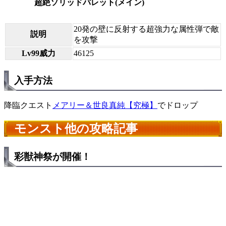
超絶ソリッドバレット(メイン)
20発の壁に反射する超強力な属性弾で敵
説明
を攻撃
Lv99威力
46125
入手方法
降臨クエスト
メアリー＆世良真純【究極】
でドロップ
モンスト他の攻略記事
彩獣神祭が開催！