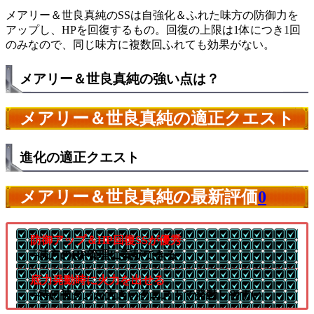
メアリー＆世良真純のSSは自強化＆ふれた味方の防御力を
アップし、HPを回復するもの。回復の上限は1体につき1回
のみなので、同じ味方に複数回ふれても効果がない。
メアリー＆世良真純の強い点は？
メアリー＆世良真純の適正クエスト
進化の適正クエスト
メアリー＆世良真純の最新評価
0
防御アップ＆HP回復SSが優秀
└味方のHP管理に貢献できる
底力発動時に火力を出せる
└特に被ダメが大きいクエストで発動しやすい