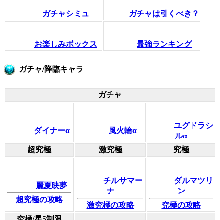
ガチャシミュ
ガチャは引くべき？
お楽しみボックス
最強ランキング
ガチャ/降臨キャラ
ガチャ
ユグドラシ
ダイナーα
風火輪α
ルα
超究極
激究極
究極
チルサマー
ダルマツリ
麗夏映夢
ナ
ン
超究極の攻略
激究極の攻略
究極の攻略
究極/星5制限