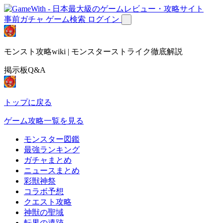
事前ガチャ
ゲーム検索
ログイン
モンスト攻略wiki | モンスターストライク徹底解説
掲示板Q&A
トップに戻る
ゲーム攻略一覧を見る
モンスター図鑑
最強ランキング
ガチャまとめ
ニュースまとめ
彩獣神祭
コラボ予想
クエスト攻略
神獣の聖域
転界の遺跡