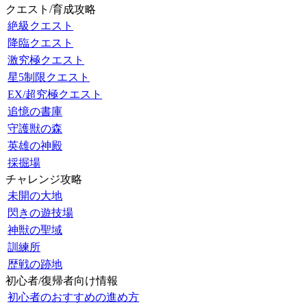
クエスト/育成攻略
絶級クエスト
降臨クエスト
激究極クエスト
星5制限クエスト
EX/超究極クエスト
追憶の書庫
守護獣の森
英雄の神殿
採掘場
チャレンジ攻略
未開の大地
閃きの遊技場
神獣の聖域
訓練所
歴戦の跡地
初心者/復帰者向け情報
初心者のおすすめの進め方