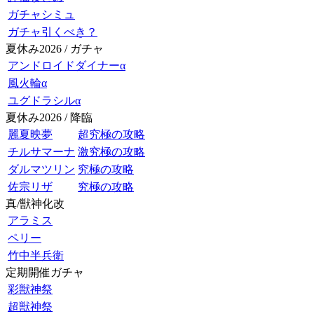
ガチャシミュ
ガチャ引くべき？
夏休み2026 / ガチャ
アンドロイドダイナーα
風火輪α
ユグドラシルα
夏休み2026 / 降臨
麗夏映夢
超究極の攻略
チルサマーナ
激究極の攻略
ダルマツリン
究極の攻略
佐宗リザ
究極の攻略
真/獣神化改
アラミス
ペリー
竹中半兵衛
定期開催ガチャ
彩獣神祭
超獣神祭