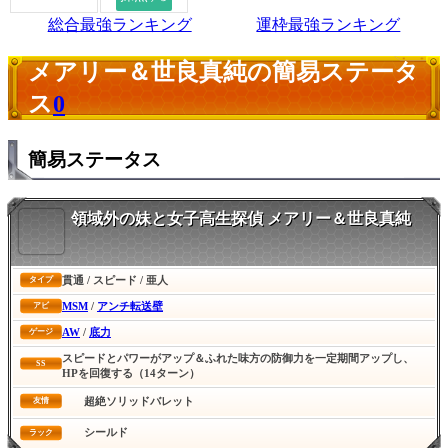
総合最強ランキング
運枠最強ランキング
メアリー＆世良真純の簡易ステータ
ス
0
簡易ステータス
領域外の妹と女子高生探偵 メアリー＆世良真純
貫通 / スピード / 亜人
タイプ
MSM
/
アンチ転送壁
アビ
AW
/
底力
ゲージ
スピードとパワーがアップ＆ふれた味方の防御力を一定期間アップし、
SS
HPを回復する（14ターン）
超絶ソリッドバレット
友情
シールド
ラック