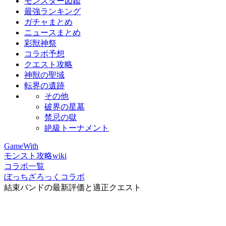
モンスター図鑑
最強ランキング
ガチャまとめ
ニュースまとめ
彩獣神祭
コラボ予想
クエスト攻略
神獣の聖域
転界の遺跡
その他
破界の星墓
禁忌の獄
絶級トーナメント
GameWith
モンスト攻略wiki
コラボ一覧
ぼっちざろっくコラボ
結束バンドの最新評価と適正クエスト