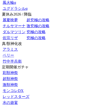
風火輪α
ユグドラシルα
夏休み2026 / 降臨
麗夏映夢
超究極の攻略
チルサマーナ
激究極の攻略
ダルマツリン
究極の攻略
佐宗リザ
究極の攻略
真/獣神化改
アラミス
ペリー
竹中半兵衛
定期開催ガチャ
彩獣神祭
超獣神祭
激獣神祭
モンコレDX
レッドスターズ
水の遊宴