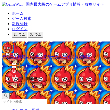
ホーム
ゲーム検索
新規登録
ログイン
2カラム
3カラム
モンスト攻略wiki | モンスターストライク徹底解説
他の攻略
コミュ
掲示板
Q&A