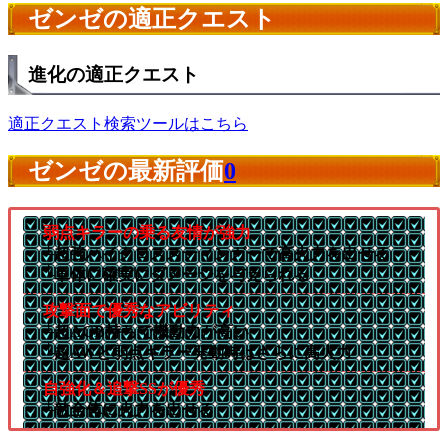
ゼンゼの適正クエスト
進化の適正クエスト
適正クエスト検索ツールはこちら
ゼンゼの最新評価
0
弱点キラーの乗る友情が強力
└超強ハイクロススティンガーで高火力を出せる
└単体に確実にダメージを与えられる
攻撃面で優秀なアビリティ
└超AGB持ちで機動力が高い
└超AWと弱点キラー発動時はさらに高火力
自強化＆追撃SSが優秀
└敵全体に火力を出せる