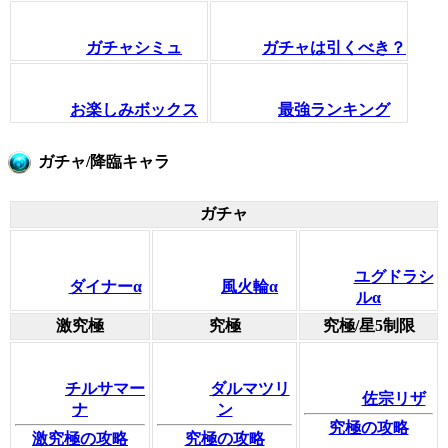
ガチャシミュ
ガチャは引くべき？
お楽しみボックス
最強ランキング
ガチャ/降臨キャラ
ガチャ
ユグドラシ
ダイナーα
風火輪α
ルα
激究極
究極
究極/星5制限
チルサマー
ダルマツリ
佐宗リザ
ナ
ン
究極の攻略
激究極の攻略
究極の攻略