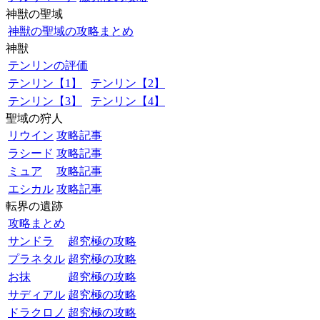
神獣の聖域
神獣の聖域の攻略まとめ
神獣
テンリンの評価
テンリン【1】
テンリン【2】
テンリン【3】
テンリン【4】
聖域の狩人
リウイン
攻略記事
ラシード
攻略記事
ミュア
攻略記事
エシカル
攻略記事
転界の遺跡
攻略まとめ
サンドラ
超究極の攻略
プラネタル
超究極の攻略
お抹
超究極の攻略
サディアル
超究極の攻略
ドラクロノ
超究極の攻略