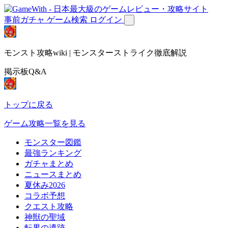
事前ガチャ
ゲーム検索
ログイン
モンスト攻略wiki | モンスターストライク徹底解説
掲示板Q&A
トップに戻る
ゲーム攻略一覧を見る
モンスター図鑑
最強ランキング
ガチャまとめ
ニュースまとめ
夏休み2026
コラボ予想
クエスト攻略
神獣の聖域
転界の遺跡