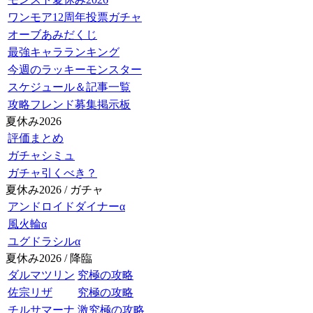
ワンモア12周年投票ガチャ
オーブあみだくじ
最強キャラランキング
今週のラッキーモンスター
スケジュール＆記事一覧
攻略フレンド募集掲示板
夏休み2026
評価まとめ
ガチャシミュ
ガチャ引くべき？
夏休み2026 / ガチャ
アンドロイドダイナーα
風火輪α
ユグドラシルα
夏休み2026 / 降臨
ダルマツリン
究極の攻略
佐宗リザ
究極の攻略
チルサマーナ
激究極の攻略