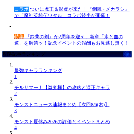
コラボ
ついに虎王＆影虎が来た！『鋼嵐 - メカラシ』
で「魔神英雄伝ワタル」コラボ後半が開催！
特集
『鈴蘭の剣』が2周年を迎え、新章「氷と血の
道」を解禁ッ！記念イベントの報酬もお見逃し無く！
攻略記事ランキング
最強キャラランキング
1
チルサマーナ【激究極】の攻略と適正キャラ
2
モンストニュース速報まとめ【次回8/6(木)】
3
モンスト夏休み2026の評価とイベントまとめ
4