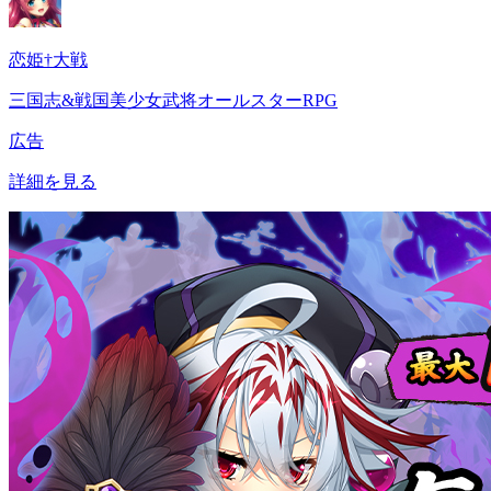
恋姫†大戦
三国志&戦国美少女武将オールスターRPG
広告
詳細を見る