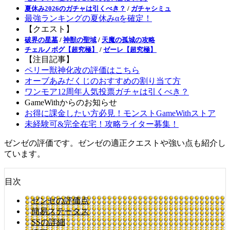
夏休み2026のガチャは引くべき？
/
ガチャシミュ
最強ランキングの夏休みαを確定！
【クエスト】
破界の星墓
/
神獣の聖域
/
天魔の孤城の攻略
チェルノボグ【超究極】
/
ゼーレ【超究極】
【注目記事】
ペリー獣神化改の評価はこちら
オーブあみだくじのおすすめの割り当て方
ワンモア12周年人気投票ガチャは引くべき？
GameWithからのお知らせ
お得に課金したい方必見！モンストGameWithストア
未経験可&完全在宅！攻略ライター募集！
ゼンゼの評価です。ゼンゼの適正クエストや強い点も紹介し
ています。
目次
ゼンゼの評価点
簡易ステータス
SSの詳細