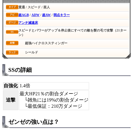
貫通 / スピード / 亜人
タイプ
超AGB
/
ADW
/
超AW
/
弱点キラー
アビ
アンチ減速床
ゲージ
スピードとパワーがアップ＆停止後にすべての敵を髪の毛で攻撃（21ター
SS
ン）
超強ハイクロススティンガー
友情
シールド
ラック
SSの詳細
自強化
1.4倍
最大HP21％の割合ダメージ
追撃
└雑魚には19%の割合ダメージ
└最低保証：210万ダメージ
ゼンゼの強い点は？