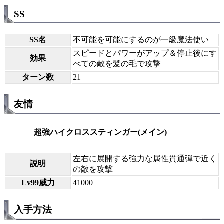
SS
SS名
不可能を可能にするのが一級魔法使い
スピードとパワーがアップ＆停止後にす
効果
べての敵を髪の毛で攻撃
ターン数
21
友情
超強ハイクロススティンガー(メイン)
左右に展開する強力な属性貫通弾で近く
説明
の敵を攻撃
Lv99威力
41000
入手方法