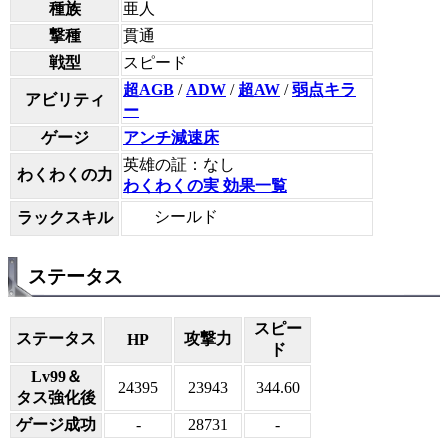
種族
亜人
撃種
貫通
戦型
スピード
超AGB
/
ADW
/
超AW
/
弱点キラ
アビリティ
ー
ゲージ
アンチ減速床
英雄の証：なし
わくわくの力
わくわくの実 効果一覧
シールド
ラックスキル
ステータス
スピー
ステータス
攻撃力
HP
ド
Lv99＆
24395
23943
344.60
タス強化後
ゲージ成功
-
28731
-