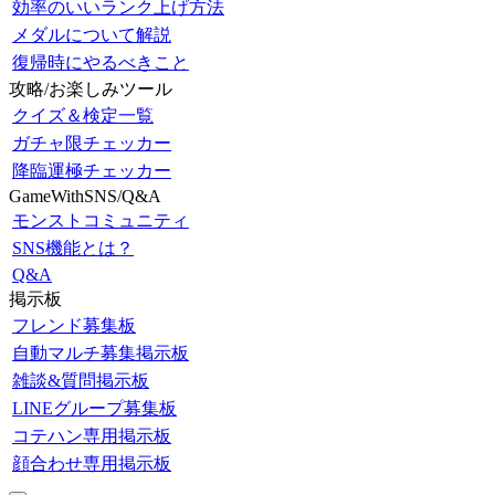
効率のいいランク上げ方法
メダルについて解説
復帰時にやるべきこと
攻略/お楽しみツール
クイズ＆検定一覧
ガチャ限チェッカー
降臨運極チェッカー
GameWithSNS/Q&A
モンストコミュニティ
SNS機能とは？
Q&A
掲示板
フレンド募集板
自動マルチ募集掲示板
雑談&質問掲示板
LINEグループ募集板
コテハン専用掲示板
顔合わせ専用掲示板