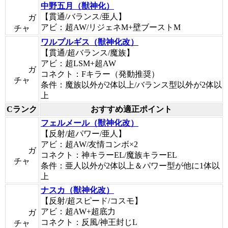
中野五月（獣神化）
【貫通/バランス/亜人】
ガ
アビ：超AW/リジェネM+壁ブーストM
チャ
ワルプルギス（獣神化改）
【貫通/超バランス/魔族】
アビ：超LSM+超AW
ガ
コネクト：Fキラー（発動推奨）
チャ
条件：魔族以外が2体以上/バランス型以外が2体以
上
Cランク
おすすめ適正ポイント
フェルメール（獣神化改）
【反射/超パワー/亜人】
アビ：超AW/友情コンボ×2
ガ
コネクト：神キラーEL/魔族キラーEL
チャ
条件：亜人以外が2体以上＆パワー型が他に1体以
上
ナスカ（獣神化改）
【反射/超スピード/コスモ】
アビ：超AW+超底力
ガ
コネクト：反風/神王封じL
チャ