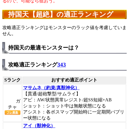
るので、可能なら狙おう。
持国天【超絶】の適正ランキング
攻略適正ランキングはモンスターのラック値を考慮していま
せん。
持国天の最適モンスターは？
攻略適正ランキング
343
Sランク
おすすめ適正ポイント
マサムネ（約束/真獣神化）
【貫通/超砲撃型/サムライ】
アビ：AW/状態異常レジスト/超SS短縮+AB
ガ
ショット：ショット中は無敵状態になる
チャ
アシスト：各ボスマップ開始時に一定期間バブリ
フレ募集
ー状態になる
アイ（獣神化）