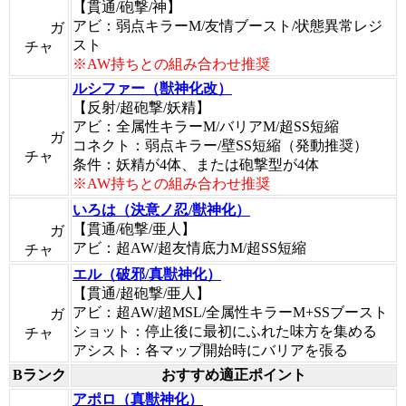
【貫通/砲撃/神】
アビ：弱点キラーM/友情ブースト/状態異常レジ
ガ
スト
チャ
※AW持ちとの組み合わせ推奨
ルシファー（獣神化改）
【反射/超砲撃/妖精】
アビ：全属性キラーM/バリアM/超SS短縮
ガ
コネクト：弱点キラー/壁SS短縮（発動推奨）
チャ
条件：妖精が4体、または砲撃型が4体
※AW持ちとの組み合わせ推奨
いろは（決意ノ忍/獣神化）
【貫通/砲撃/亜人】
ガ
アビ：超AW/超友情底力M/超SS短縮
チャ
エル（破邪/真獣神化）
【貫通/超砲撃/亜人】
アビ：超AW/超MSL/全属性キラーM+SSブースト
ガ
ショット：停止後に最初にふれた味方を集める
チャ
アシスト：各マップ開始時にバリアを張る
Bランク
おすすめ適正ポイント
アポロ（真獣神化）