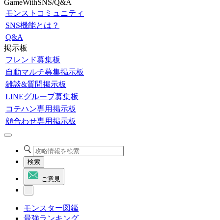
GameWithSNS/Q&A
モンストコミュニティ
SNS機能とは？
Q&A
掲示板
フレンド募集板
自動マルチ募集掲示板
雑談&質問掲示板
LINEグループ募集板
コテハン専用掲示板
顔合わせ専用掲示板
検索
ご意見
モンスター図鑑
最強ランキング