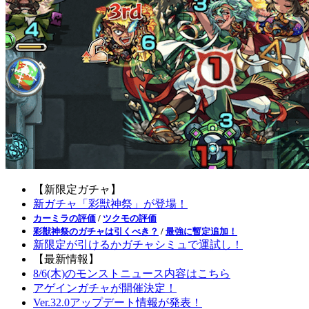
【新限定ガチャ】
新ガチャ「彩獣神祭」が登場！
カーミラの評価
/
ツクモの評価
彩獣神祭のガチャは引くべき？
/
最強に暫定追加！
新限定が引けるかガチャシミュで運試し！
【最新情報】
8/6(木)のモンストニュース内容はこちら
アゲインガチャが開催決定！
Ver.32.0アップデート情報が発表！