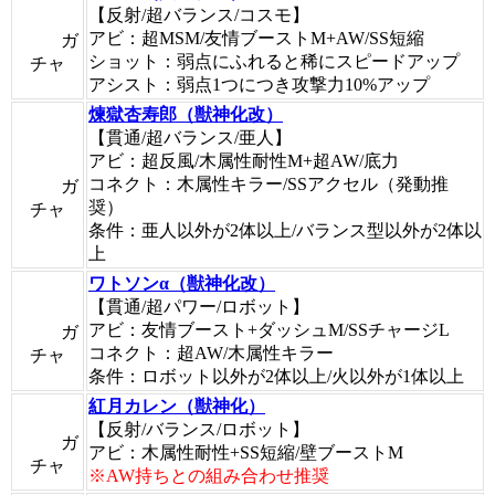
【反射/超バランス/コスモ】
アビ：超MSM/友情ブーストM+AW/SS短縮
ガ
ショット：弱点にふれると稀にスピードアップ
チャ
アシスト：弱点1つにつき攻撃力10%アップ
煉獄杏寿郎（獣神化改）
【貫通/超バランス/亜人】
アビ：超反風/木属性耐性M+超AW/底力
コネクト：木属性キラー/SSアクセル（発動推
ガ
奨）
チャ
条件：亜人以外が2体以上/バランス型以外が2体以
上
ワトソンα（獣神化改）
【貫通/超パワー/ロボット】
アビ：友情ブースト+ダッシュM/SSチャージL
ガ
コネクト：超AW/木属性キラー
チャ
条件：ロボット以外が2体以上/火以外が1体以上
紅月カレン（獣神化）
【反射/バランス/ロボット】
ガ
アビ：木属性耐性+SS短縮/壁ブーストM
チャ
※AW持ちとの組み合わせ推奨