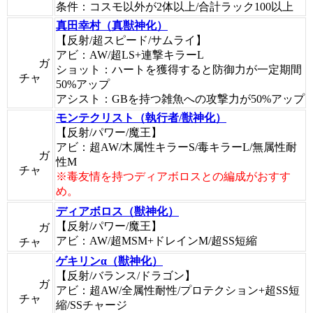
条件：コスモ以外が2体以上/合計ラック100以上
真田幸村（真獣神化）
【反射/超スピード/サムライ】
アビ：AW/超LS+連撃キラーL
ガ
ショット：ハートを獲得すると防御力が一定期間
チャ
50%アップ
アシスト：GBを持つ雑魚への攻撃力が50%アップ
モンテクリスト（執行者/獣神化）
【反射/パワー/魔王】
アビ：超AW/木属性キラーS/毒キラーL/無属性耐
ガ
性M
チャ
※毒友情を持つディアボロスとの編成がおすす
め。
ディアボロス（獣神化）
【反射/パワー/魔王】
ガ
アビ：AW/超MSM+ドレインM/超SS短縮
チャ
ゲキリンα（獣神化）
【反射/バランス/ドラゴン】
ガ
アビ：超AW/全属性耐性/プロテクション+超SS短
チャ
縮/SSチャージ