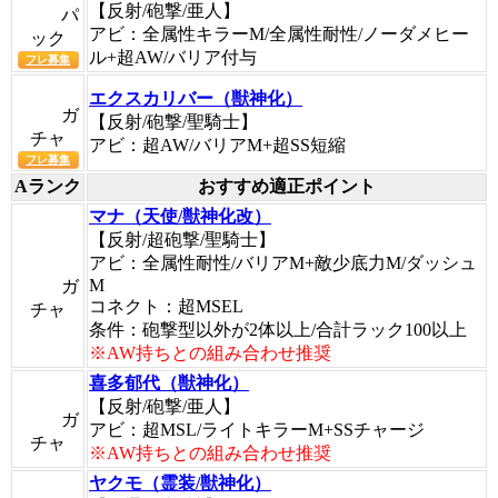
【反射/砲撃/亜人】
パ
アビ：全属性キラーM/全属性耐性/ノーダメヒー
ック
ル+超AW/バリア付与
フレ募集
エクスカリバー（獣神化）
ガ
【反射/砲撃/聖騎士】
チャ
アビ：超AW/バリアM+超SS短縮
フレ募集
Aランク
おすすめ適正ポイント
マナ（天使/獣神化改）
【反射/超砲撃/聖騎士】
アビ：全属性耐性/バリアM+敵少底力M/ダッシュ
M
ガ
コネクト：超MSEL
チャ
条件：砲撃型以外が2体以上/合計ラック100以上
※AW持ちとの組み合わせ推奨
喜多郁代（獣神化）
【反射/砲撃/亜人】
ガ
アビ：超MSL/ライトキラーM+SSチャージ
チャ
※AW持ちとの組み合わせ推奨
ヤクモ（霊装/獣神化）