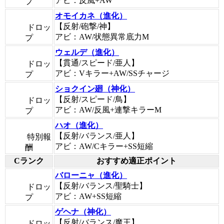
アビ：反風+AW
プ
オモイカネ（進化）
【反射/砲撃/神】
ドロッ
アビ：AW/状態異常底力M
プ
ウェルデ（進化）
【貫通/スピード/亜人】
ドロッ
アビ：Vキラー+AW/SSチャージ
プ
ショクイン廻（神化）
【反射/スピード/鳥】
ドロッ
アビ：AW/反風+連撃キラーM
プ
ハオ（進化）
【反射/バランス/亜人】
特別報
アビ：AW/Cキラー+SS短縮
酬
Cランク
おすすめ適正ポイント
バローニャ（進化）
【反射/バランス/聖騎士】
ドロッ
アビ：AW+SS短縮
プ
ゲヘナ（神化）
【反射/バランス/魔王】
ドロッ