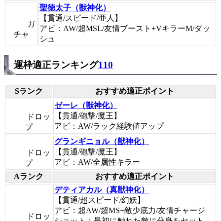
聖徳太子（獣神化）
【貫通/スピード/亜人】
ガ
アビ：AW/超MSL/友情ブースト+VキラーM/ダッ
チャ
シュ
運枠適正ランキング
110
Sランク
おすすめ適正ポイント
ゼーレ（獣神化）
【貫通/砲撃/魔王】
ドロッ
アビ：AW/ラック経験値アップ
プ
グランギニョル（獣神化）
【貫通/砲撃/魔王】
ドロッ
アビ：AW/全属性キラー
プ
Aランク
おすすめ適正ポイント
デティアカル（真獣神化）
【貫通/超スピード/幻妖】
アビ：超AW/超MS+敵少底力/友情チャージ
ドロッ
ショット：最初に触れた敵に分身をセット