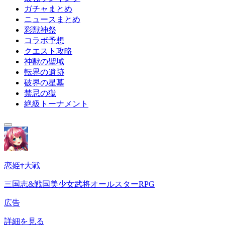
ガチャまとめ
ニュースまとめ
彩獣神祭
コラボ予想
クエスト攻略
神獣の聖域
転界の遺跡
破界の星墓
禁忌の獄
絶級トーナメント
恋姫†大戦
三国志&戦国美少女武将オールスターRPG
広告
詳細を見る