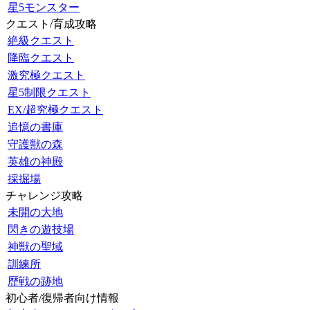
星5モンスター
クエスト/育成攻略
絶級クエスト
降臨クエスト
激究極クエスト
星5制限クエスト
EX/超究極クエスト
追憶の書庫
守護獣の森
英雄の神殿
採掘場
チャレンジ攻略
未開の大地
閃きの遊技場
神獣の聖域
訓練所
歴戦の跡地
初心者/復帰者向け情報