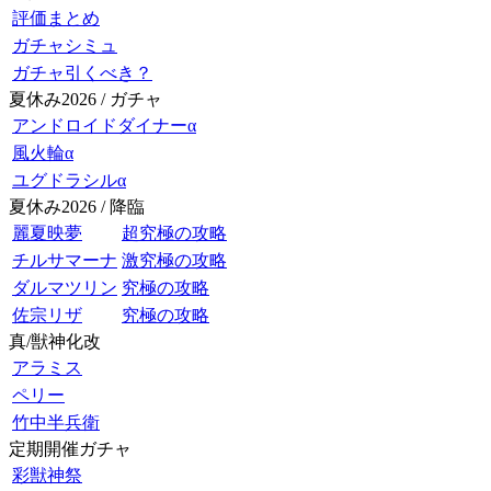
評価まとめ
ガチャシミュ
ガチャ引くべき？
夏休み2026 / ガチャ
アンドロイドダイナーα
風火輪α
ユグドラシルα
夏休み2026 / 降臨
麗夏映夢
超究極の攻略
チルサマーナ
激究極の攻略
ダルマツリン
究極の攻略
佐宗リザ
究極の攻略
真/獣神化改
アラミス
ペリー
竹中半兵衛
定期開催ガチャ
彩獣神祭