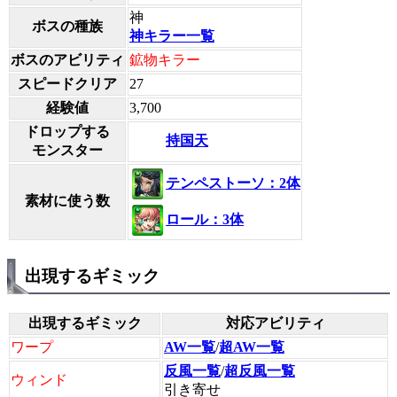
神
ボスの種族
神キラー一覧
ボスのアビリティ
鉱物キラー
スピードクリア
27
経験値
3,700
ドロップする
持国天
モンスター
テンペストーソ：2体
素材に使う数
ロール：3体
出現するギミック
出現するギミック
対応アビリティ
ワープ
AW一覧
/
超AW一覧
反風一覧
/
超反風一覧
ウィンド
引き寄せ