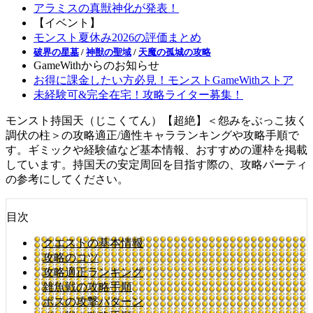
アラミスの真獣神化が発表！
【イベント】
モンスト夏休み2026の評価まとめ
破界の星墓
/
神獣の聖域
/
天魔の孤城の攻略
GameWithからのお知らせ
お得に課金したい方必見！モンストGameWithストア
未経験可&完全在宅！攻略ライター募集！
モンスト持国天（じこくてん）【超絶】＜怨みをぶっこ抜く
調伏の柱＞の攻略適正/適性キャラランキングや攻略手順で
す。ギミックや経験値など基本情報、おすすめの運枠を掲載
しています。持国天の安定周回を目指す際の、攻略パーティ
の参考にしてください。
目次
クエストの基本情報
攻略のコツ
攻略適正ランキング
雑魚戦の攻略手順
ボスの攻撃パターン