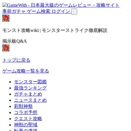
事前ガチャ
ゲーム検索
ログイン
モンスト攻略wiki | モンスターストライク徹底解説
掲示板Q&A
トップに戻る
ゲーム攻略一覧を見る
モンスター図鑑
最強ランキング
ガチャまとめ
ニュースまとめ
彩獣神祭
コラボ予想
クエスト攻略
神獣の聖域
転界の遺跡