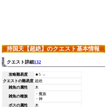
持国天【超絶】のクエスト基本情報
クエスト詳細
132
攻略難易度
★5
/ 20
クエストの難易度
超絶
雑魚の属性
木
・魔族
雑魚の種族
・神
ボスの属性
木