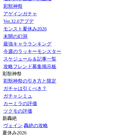
彩獣神祭
アゲインガチャ
Ver.32.0アプデ
モンスト夏休み2026
未開の幻洞
最強キャラランキング
今週のラッキーモンスター
スケジュール＆記事一覧
攻略フレンド募集掲示板
彩獣神祭
彩獣神祭の引き方と限定
ガチャは引くべき？
ガチャシミュ
カーミラの評価
ツクモの評価
新轟絶
ヴェイン
轟絶の攻略
夏休み2026