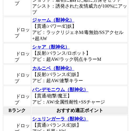
プ
アシスト：誘発された友情威力が100%にアッ
プ
ジャーム（獣神化）
【貫通/パワー/幻妖】
ドロッ
アビ：ラックリジェネM/毒無効/SSアクセル
プ
+超AW
シャア（獣神化）
【反射/バランス/ロボット】
ドロッ
アビ：超AW/ラック弱点キラーM
プ
カルニベ（獣神化）
【反射/バランス/幻妖】
ドロッ
アビ：超AW/連撃キラー
プ
パンデモニウム（獣神化）
【貫通/砲撃/魔王】
ドロッ
アビ：AW/全属性耐性+SSチャージ
プ
Bランク
おすすめ適正ポイント
シュリンガーラ（獣神化）
【貫通/バランス/幻妖】
ドロッ