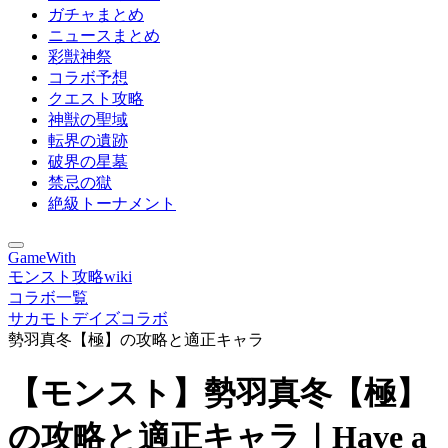
ガチャまとめ
ニュースまとめ
彩獣神祭
コラボ予想
クエスト攻略
神獣の聖域
転界の遺跡
破界の星墓
禁忌の獄
絶級トーナメント
GameWith
モンスト攻略wiki
コラボ一覧
サカモトデイズコラボ
勢羽真冬【極】の攻略と適正キャラ
【モンスト】勢羽真冬【極】
の攻略と適正キャラ｜Have a