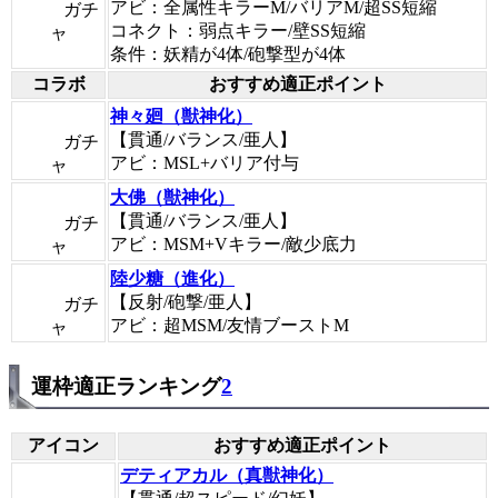
アビ：全属性キラーM/バリアM/超SS短縮
ガチ
コネクト：弱点キラー/壁SS短縮
ャ
条件：妖精が4体/砲撃型が4体
コラボ
おすすめ適正ポイント
神々廻（獣神化）
【貫通/バランス/亜人】
ガチ
アビ：MSL+バリア付与
ャ
大佛（獣神化）
【貫通/バランス/亜人】
ガチ
アビ：MSM+Vキラー/敵少底力
ャ
陸少糖（進化）
【反射/砲撃/亜人】
ガチ
アビ：超MSM/友情ブーストM
ャ
運枠適正ランキング
2
アイコン
おすすめ適正ポイント
デティアカル（真獣神化）