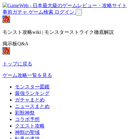
事前ガチャ
ゲーム検索
ログイン
モンスト攻略wiki | モンスターストライク徹底解説
掲示板Q&A
トップに戻る
ゲーム攻略一覧を見る
モンスター図鑑
最強ランキング
ガチャまとめ
ニュースまとめ
彩獣神祭
コラボ予想
クエスト攻略
神獣の聖域
転界の遺跡