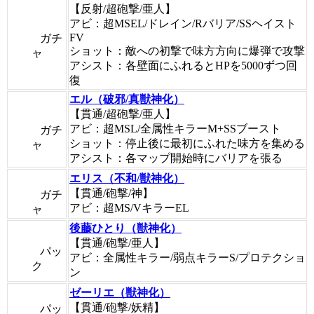
【反射/超砲撃/亜人】
アビ：超MSEL/ドレイン/Rバリア/SSヘイスト
FV
ガチ
ショット：敵への初撃で味方方向に爆弾で攻撃
ャ
アシスト：各壁面にふれるとHPを5000ずつ回
復
エル（破邪/真獣神化）
【貫通/超砲撃/亜人】
アビ：超MSL/全属性キラーM+SSブースト
ガチ
ショット：停止後に最初にふれた味方を集める
ャ
アシスト：各マップ開始時にバリアを張る
エリス（不和/獣神化）
【貫通/砲撃/神】
ガチ
アビ：超MS/VキラーEL
ャ
後藤ひとり（獣神化）
【貫通/砲撃/亜人】
パッ
アビ：全属性キラー/弱点キラーS/プロテクショ
ク
ン
ゼーリエ（獣神化）
【貫通/砲撃/妖精】
パッ