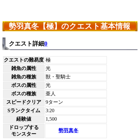
勢羽真冬【極】のクエスト基本情報
クエスト詳細
0
クエストの難易度
極
雑魚の属性
光
雑魚の種族
獣・聖騎士
ボスの属性
光
ボスの種族
亜人
スピードクリア
9ターン
Sランクタイム
3:20
経験値
1,500
ドロップする
勢羽真冬
モンスター