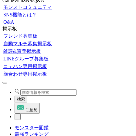
GameWithSNS/Q&A
モンストコミュニティ
SNS機能とは？
Q&A
掲示板
フレンド募集板
自動マルチ募集掲示板
雑談&質問掲示板
LINEグループ募集板
コテハン専用掲示板
顔合わせ専用掲示板
検索
ご意見
モンスター図鑑
最強ランキング