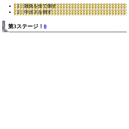
1：雑魚を全て倒す
2：中ボスを倒す
第3ステージ！
0