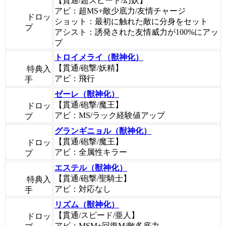
【貫通/超スピード/幻妖】
アビ：超MS+敵少底力/友情チャージ
ドロッ
ショット：最初に触れた敵に分身をセット
プ
アシスト：誘発された友情威力が100%にアッ
プ
トロイメライ（獣神化）
【貫通/砲撃/妖精】
特典入
アビ：飛行
手
ゼーレ（獣神化）
【貫通/砲撃/魔王】
ドロッ
アビ：MS/ラック経験値アップ
プ
グランギニョル（獣神化）
【貫通/砲撃/魔王】
ドロッ
アビ：全属性キラー
プ
エステル（獣神化）
【貫通/砲撃/聖騎士】
特典入
アビ：対応なし
手
リズム（獣神化）
【貫通/スピード/亜人】
ドロッ
アビ：MSM+回復M/敵多底力