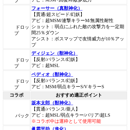
プ
フォーサー（真獣神化）
【貫通/超スピード/幻妖】
アビ：超MSM/連撃キラーM/無属性耐性
ショット：弱点にふれた敵の攻撃力を一定期
ドロッ
間25％ダウン
プ
アシスト：ボスマップで友情威力が10％アッ
プ
ディジェン（獣神化）
【反射/バランス/幻妖】
ドロッ
アビ：超MSL
プ
ペディオ（獣神化）
【反射/バランス/幻妖】
ドロッ
アビ：MSM/弱点キラーS/VキラーS
プ
コラボ
おすすめ適正ポイント
坂本太郎（獣神化）
【貫通/バランス/亜人】
アビ：超MSL/弱点キラー/バリア/超LS
パック
※コラボ中は運枠として使用可能
眞霜平助（進化）