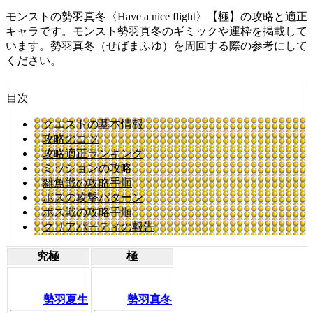
モンストの勢羽真冬〈Have a nice flight〉【極】の攻略と適正
キャラです。モンスト勢羽真冬のギミックや運枠を掲載して
います。勢羽真冬（せばまふゆ）を周回する際の参考にして
ください。
目次
クエストの基本情報
攻略のコツ
攻略適正ランキング
ミッションの攻略
雑魚戦の攻略手順
ボスの攻撃パターン
ボス戦の攻略手順
クリアパーティの報告
究極
極
勢羽夏生
勢羽真冬