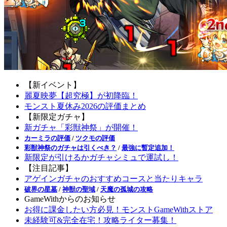
【新イベント】
麗夏映夢【超究極】が初降臨！
モンスト夏休み2026の評価まとめ
【新限定ガチャ】
新ガチャ「彩獣神祭」が開催！
カーミラの評価
/
ツクモの評価
彩獣神祭のガチャは引くべき？
/
最強に暫定追加！
新限定が引けるかガチャシミュで運試し！
【注目記事】
アゲインガチャのおすすめコースと当たりキャラ
破界の星墓
/
神獣の聖域
/
天魔の孤城の攻略
GameWithからのお知らせ
お得に課金したい方必見！モンストGameWithストア
未経験可&完全在宅！攻略ライター募集！