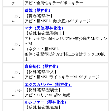
アビ：全属性キラーS/ボスキラー
ク
遊戯（獣神化）
【貫通/砲撃/神】
ガチ
アビ：超MSEL+敵少底力/SSチャージ
ャ
マナ（天使/獣神化改）
【反射/超砲撃/聖騎士】
アビ：全属性耐性/バリアM+敵少底力M/ダッシ
ュM
ガチ
コネクト：超MSEL
ャ
条件：砲撃型以外が2体以上/合計ラック100以
上
喜多郁代（獣神化）
【反射/砲撃/亜人】
ガチ
アビ：超MSL/ライトキラーM+SSチャージ
ャ
エクスカリバー（獣神化）
【反射/砲撃/聖騎士】
ガチ
アビ：バリアM+超SS短縮
ャ
ルシファー（獣神化改）
【反射/超砲撃/妖精】