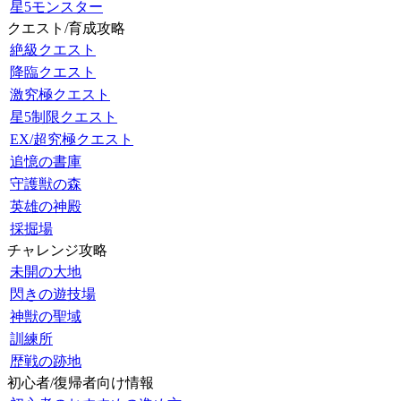
星5モンスター
クエスト/育成攻略
絶級クエスト
降臨クエスト
激究極クエスト
星5制限クエスト
EX/超究極クエスト
追憶の書庫
守護獣の森
英雄の神殿
採掘場
チャレンジ攻略
未開の大地
閃きの遊技場
神獣の聖域
訓練所
歴戦の跡地
初心者/復帰者向け情報