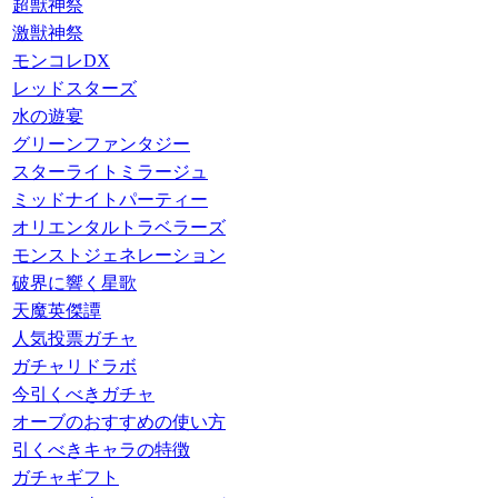
超獣神祭
激獣神祭
モンコレDX
レッドスターズ
水の遊宴
グリーンファンタジー
スターライトミラージュ
ミッドナイトパーティー
オリエンタルトラベラーズ
モンストジェネレーション
破界に響く星歌
天魔英傑譚
人気投票ガチャ
ガチャリドラボ
今引くべきガチャ
オーブのおすすめの使い方
引くべきキャラの特徴
ガチャギフト