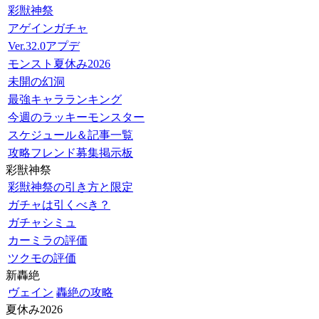
彩獣神祭
アゲインガチャ
Ver.32.0アプデ
モンスト夏休み2026
未開の幻洞
最強キャラランキング
今週のラッキーモンスター
スケジュール＆記事一覧
攻略フレンド募集掲示板
彩獣神祭
彩獣神祭の引き方と限定
ガチャは引くべき？
ガチャシミュ
カーミラの評価
ツクモの評価
新轟絶
ヴェイン
轟絶の攻略
夏休み2026