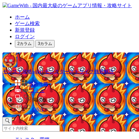
ホーム
ゲーム検索
新規登録
ログイン
2カラム
3カラム
モンスト攻略wiki | モンスターストライク徹底解説
他の攻略
コミュ
掲示板
Q&A