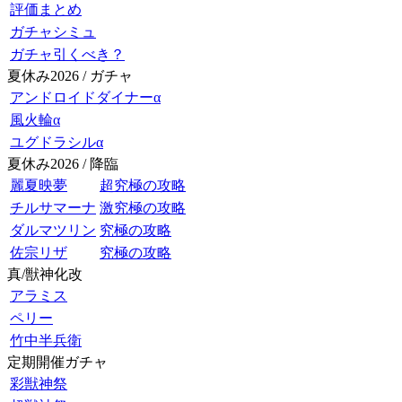
評価まとめ
ガチャシミュ
ガチャ引くべき？
夏休み2026 / ガチャ
アンドロイドダイナーα
風火輪α
ユグドラシルα
夏休み2026 / 降臨
麗夏映夢
超究極の攻略
チルサマーナ
激究極の攻略
ダルマツリン
究極の攻略
佐宗リザ
究極の攻略
真/獣神化改
アラミス
ペリー
竹中半兵衛
定期開催ガチャ
彩獣神祭