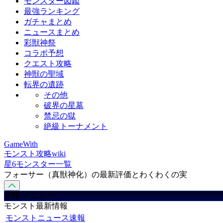
モンスター図鑑
最強ランキング
ガチャまとめ
ニュースまとめ
彩獣神祭
コラボ予想
クエスト攻略
神獣の聖域
転界の遺跡
その他
破界の星墓
禁忌の獄
絶級トーナメント
GameWith
モンスト攻略wiki
星6モンスター一覧
フォーサー（真獣神化）の最新評価とわくわくの実
攻略 メニュー
モンスト最新情報
モンストニュース速報