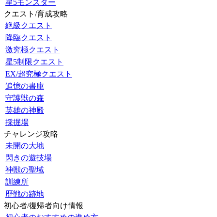
星5モンスター
クエスト/育成攻略
絶級クエスト
降臨クエスト
激究極クエスト
星5制限クエスト
EX/超究極クエスト
追憶の書庫
守護獣の森
英雄の神殿
採掘場
チャレンジ攻略
未開の大地
閃きの遊技場
神獣の聖域
訓練所
歴戦の跡地
初心者/復帰者向け情報