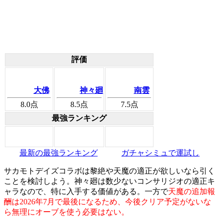
評価
大佛
神々廻
南雲
8.0
点
8.5
点
7.5
点
最強ランキング
最新の最強ランキング
ガチャシミュで運試し
サカモトデイズコラボは黎絶や天魔の適正が欲しいなら引く
ことを検討しよう。神々廻は数少ないコンサリジオの適正キ
ャラなので、特に入手する価値がある。一方で
天魔の追加報
酬は2026年7月で最後になるため、今後クリア予定がないな
ら無理にオーブを使う必要はない。