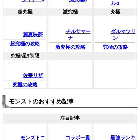
ルα
超究極
激究極
究極
チルサマー
ダルマツリ
麗夏映夢
ナ
ン
超究極の攻略
激究極の攻略
究極の攻略
究極/星5制限
佐宗リザ
究極の攻略
モンストのおすすめ記事
注目記事
モンストニ
コラボ一覧
最強ランキ