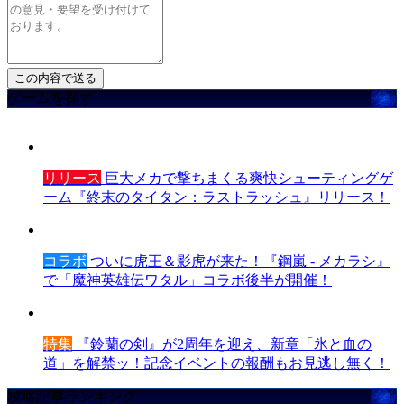
ゲームを探す
リリース
巨大メカで撃ちまくる爽快シューティングゲ
ーム『終末のタイタン：ラストラッシュ』リリース！
コラボ
ついに虎王＆影虎が来た！『鋼嵐 - メカラシ』
で「魔神英雄伝ワタル」コラボ後半が開催！
特集
『鈴蘭の剣』が2周年を迎え、新章「氷と血の
道」を解禁ッ！記念イベントの報酬もお見逃し無く！
攻略記事ランキング