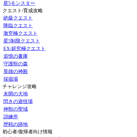
星5モンスター
クエスト/育成攻略
絶級クエスト
降臨クエスト
激究極クエスト
星5制限クエスト
EX/超究極クエスト
追憶の書庫
守護獣の森
英雄の神殿
採掘場
チャレンジ攻略
未開の大地
閃きの遊技場
神獣の聖域
訓練所
歴戦の跡地
初心者/復帰者向け情報