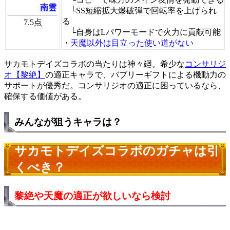
南雲
└SS短縮拡大爆破弾で回転率を上げられ
る
7.5
点
└自身はLパワーモードで火力に貢献可能
・
天魔以外は目立った使い道がない
サカモトデイズコラボの当たりは神々廻。希少な
コンサリジ
オ【黎絶】
の適正キャラで、バブリーギフトによる機動力の
サポートが優秀だ。コンサリジオの適正に困っているなら、
確保する価値がある。
みんなが狙うキャラは？
サカモトデイズコラボのガチャは引
くべき？
黎絶や天魔の適正が欲しいなら検討