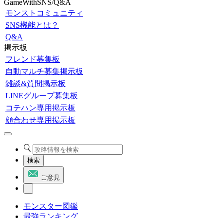
GameWithSNS/Q&A
モンストコミュニティ
SNS機能とは？
Q&A
掲示板
フレンド募集板
自動マルチ募集掲示板
雑談&質問掲示板
LINEグループ募集板
コテハン専用掲示板
顔合わせ専用掲示板
検索
ご意見
モンスター図鑑
最強ランキング