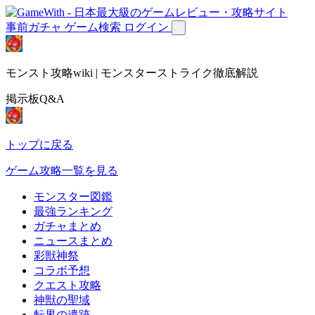
事前ガチャ
ゲーム検索
ログイン
モンスト攻略wiki | モンスターストライク徹底解説
掲示板Q&A
トップに戻る
ゲーム攻略一覧を見る
モンスター図鑑
最強ランキング
ガチャまとめ
ニュースまとめ
彩獣神祭
コラボ予想
クエスト攻略
神獣の聖域
転界の遺跡