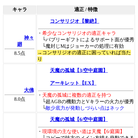
キャラ
適正 / 特徴
コンサリジオ【黎絶】
・
希少なコンサリジオの適正キャラ
神々
└バブリーギフトによるサポート面が優秀
廻
└魔封じMはジョーカーの処理に有効
→コンサリジオの適正に困っていれば当た
8.5
点
り
天魔の孤城【3/空中庭園】
アーキレット【EX】
大佛
・
天魔の孤城に複数の適正を持つ
8.0
点
└超AGBの機動力とVキラーの火力が優秀
└
敵少底力が発動しづらい点はネック
天魔の孤城【6/空中庭園】
・
現環境の主な使い道は天魔【6/庭園】
└コピーで味方のメイン友情を発動できる