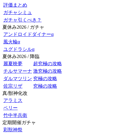
評価まとめ
ガチャシミュ
ガチャ引くべき？
夏休み2026 / ガチャ
アンドロイドダイナーα
風火輪α
ユグドラシルα
夏休み2026 / 降臨
麗夏映夢
超究極の攻略
チルサマーナ
激究極の攻略
ダルマツリン
究極の攻略
佐宗リザ
究極の攻略
真/獣神化改
アラミス
ペリー
竹中半兵衛
定期開催ガチャ
彩獣神祭