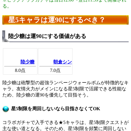
る。
星5キャラは運90にするべき？
陸少糖は運90にする価値がある
陸少糖
朝倉シン
8.0
点
7.0
点
陸少糖は砲撃型の超強ランページウォールボムが特徴的なキ
ャラ。友情火力がメインになる星5制限で活躍できる性能な
ため、陸少糖の運90を優先して目指そう。
星5制限を周回しないなら目指さなくてOK
コラボガチャで入手できる★5キャラは、星5制限クエストが
主な使い道となる。そのため、星5制限を頻繁に周回しない