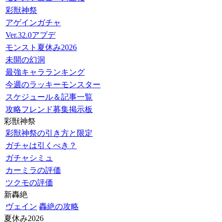
彩獣神祭
アゲインガチャ
Ver.32.0アプデ
モンスト夏休み2026
未開の幻洞
最強キャラランキング
今週のラッキーモンスター
スケジュール＆記事一覧
攻略フレンド募集掲示板
彩獣神祭
彩獣神祭の引き方と限定
ガチャは引くべき？
ガチャシミュ
カーミラの評価
ツクモの評価
新轟絶
ヴェイン
轟絶の攻略
夏休み2026