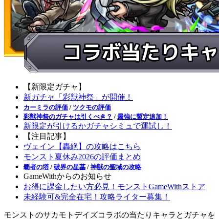
【新限定ガチャ】
新ガチャ「彩獣神祭」が開催！
カーミラの評価
/
ツクモの評価
彩獣神祭のガチャは引くべき？
/
最強に暫定追加！
新限定が引けるかガチャシミュで運試し！
【注目記事】
ヴェイン【轟絶】の攻略はこちら
モンスト夏休み2026の評価まとめ
覇者の塔
/
破界の星墓
/
神獣の聖域の攻略
GameWithからのお知らせ
お得に課金したい方必見！モンストGameWithストア
未経験可&完全在宅！攻略ライター募集！
モンストのサカモトデイズコラボの当たりキャラとガチャを