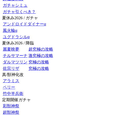
ガチャシミュ
ガチャ引くべき？
夏休み2026 / ガチャ
アンドロイドダイナーα
風火輪α
ユグドラシルα
夏休み2026 / 降臨
麗夏映夢
超究極の攻略
チルサマーナ
激究極の攻略
ダルマツリン
究極の攻略
佐宗リザ
究極の攻略
真/獣神化改
アラミス
ペリー
竹中半兵衛
定期開催ガチャ
彩獣神祭
超獣神祭