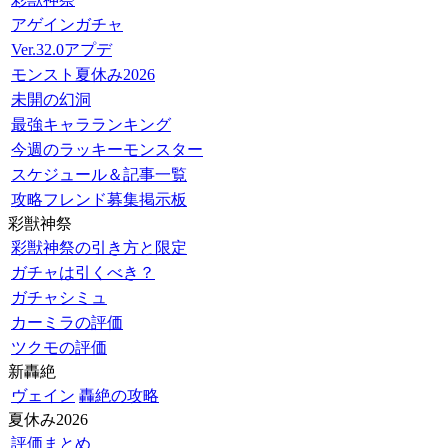
アゲインガチャ
Ver.32.0アプデ
モンスト夏休み2026
未開の幻洞
最強キャラランキング
今週のラッキーモンスター
スケジュール＆記事一覧
攻略フレンド募集掲示板
彩獣神祭
彩獣神祭の引き方と限定
ガチャは引くべき？
ガチャシミュ
カーミラの評価
ツクモの評価
新轟絶
ヴェイン
轟絶の攻略
夏休み2026
評価まとめ