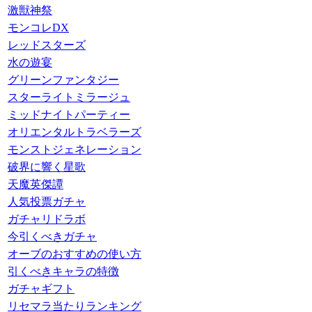
激獣神祭
モンコレDX
レッドスターズ
水の遊宴
グリーンファンタジー
スターライトミラージュ
ミッドナイトパーティー
オリエンタルトラベラーズ
モンストジェネレーション
破界に響く星歌
天魔英傑譚
人気投票ガチャ
ガチャリドラボ
今引くべきガチャ
オーブのおすすめの使い方
引くべきキャラの特徴
ガチャギフト
リセマラ当たりランキング