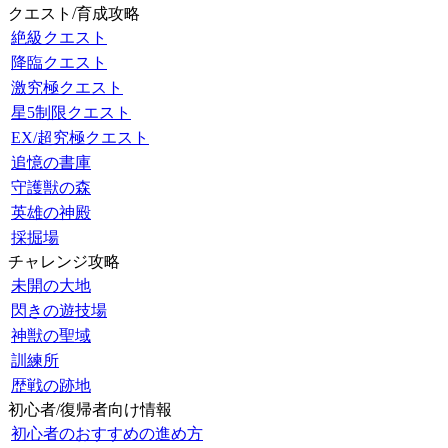
クエスト/育成攻略
絶級クエスト
降臨クエスト
激究極クエスト
星5制限クエスト
EX/超究極クエスト
追憶の書庫
守護獣の森
英雄の神殿
採掘場
チャレンジ攻略
未開の大地
閃きの遊技場
神獣の聖域
訓練所
歴戦の跡地
初心者/復帰者向け情報
初心者のおすすめの進め方