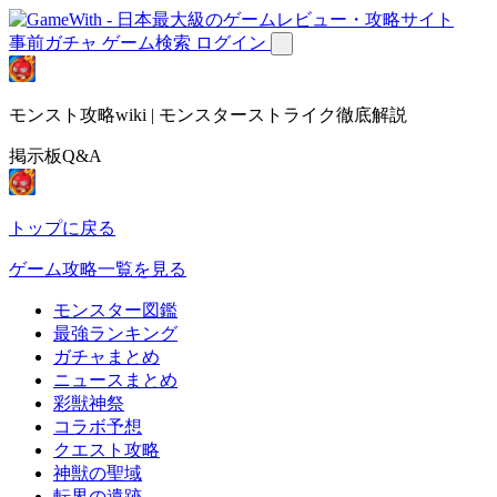
事前ガチャ
ゲーム検索
ログイン
モンスト攻略wiki | モンスターストライク徹底解説
掲示板Q&A
トップに戻る
ゲーム攻略一覧を見る
モンスター図鑑
最強ランキング
ガチャまとめ
ニュースまとめ
彩獣神祭
コラボ予想
クエスト攻略
神獣の聖域
転界の遺跡