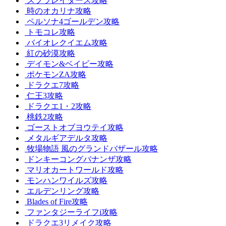
スプラレイダース攻略
時のオカリナ攻略
ペルソナ4ゴールデン攻略
トモコレ攻略
バイオレクイエム攻略
紅の砂漠攻略
デイモン&ベイビー攻略
ポケモンZA攻略
ドラクエ7攻略
仁王3攻略
ドラクエ1・2攻略
桃鉄2攻略
ゴーストオブヨウテイ攻略
メタルギアデルタ攻略
牧場物語 風のグランドバザール攻略
ドンキーコングバナンザ攻略
マリオカートワールド攻略
モンハンワイルズ攻略
エルデンリング攻略
Blades of Fire攻略
ファンタジーライフi攻略
ドラクエ3リメイク攻略