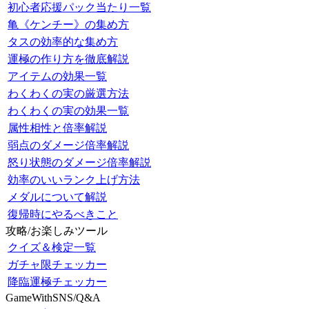
初心者応援パック当たり一覧
亀《ケンチー》の集め方
タスの効率的な集め方
運極の作り方を徹底解説
アイテムの効果一覧
わくわくの実の厳選方法
わくわくの実の効果一覧
属性相性と倍率解説
弱点のダメージ倍率解説
怒り状態のダメージ倍率解説
効率のいいランク上げ方法
メダルについて解説
復帰時にやるべきこと
攻略/お楽しみツール
クイズ＆検定一覧
ガチャ限チェッカー
降臨運極チェッカー
GameWithSNS/Q&A