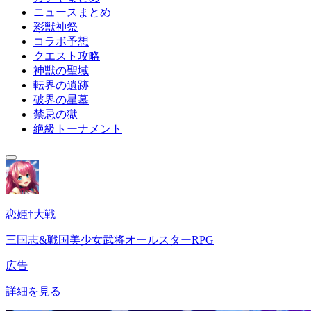
ニュースまとめ
彩獣神祭
コラボ予想
クエスト攻略
神獣の聖域
転界の遺跡
破界の星墓
禁忌の獄
絶級トーナメント
恋姫†大戦
三国志&戦国美少女武将オールスターRPG
広告
詳細を見る