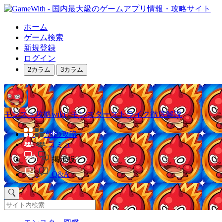
ホーム
ゲーム検索
新規登録
ログイン
2カラム
3カラム
モンスト攻略wiki | モンスターストライク徹底解説
他の攻略
コミュ
掲示板
Q&A