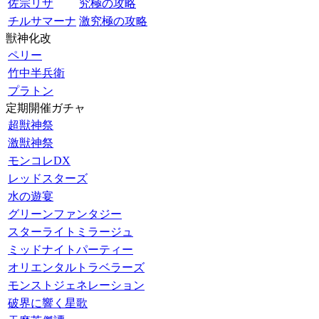
佐宗リザ
究極の攻略
チルサマーナ
激究極の攻略
獣神化改
ペリー
竹中半兵衛
プラトン
定期開催ガチャ
超獣神祭
激獣神祭
モンコレDX
レッドスターズ
水の遊宴
グリーンファンタジー
スターライトミラージュ
ミッドナイトパーティー
オリエンタルトラベラーズ
モンストジェネレーション
破界に響く星歌