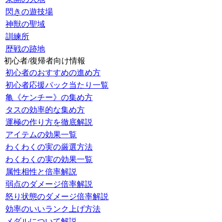
閃きの遊技場
神獣の聖域
訓練所
歴戦の跡地
初心者/復帰者向け情報
初心者のおすすめの進め方
初心者応援パック当たり一覧
亀《ケンチー》の集め方
タスの効率的な集め方
運極の作り方を徹底解説
アイテムの効果一覧
わくわくの実の厳選方法
わくわくの実の効果一覧
属性相性と倍率解説
弱点のダメージ倍率解説
怒り状態のダメージ倍率解説
効率のいいランク上げ方法
メダルについて解説