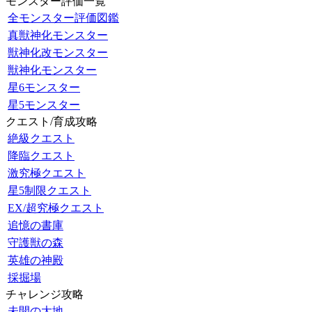
モンスター評価一覧
全モンスター評価図鑑
真獣神化モンスター
獣神化改モンスター
獣神化モンスター
星6モンスター
星5モンスター
クエスト/育成攻略
絶級クエスト
降臨クエスト
激究極クエスト
星5制限クエスト
EX/超究極クエスト
追憶の書庫
守護獣の森
英雄の神殿
採掘場
チャレンジ攻略
未開の大地