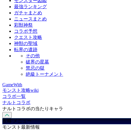
モンスター図鑑
最強ランキング
ガチャまとめ
ニュースまとめ
彩獣神祭
コラボ予想
クエスト攻略
神獣の聖域
転界の遺跡
その他
破界の星墓
禁忌の獄
絶級トーナメント
GameWith
モンスト攻略wiki
コラボ一覧
ナルトコラボ
ナルトコラボの当たりキャラ
攻略 メニュー
モンスト最新情報