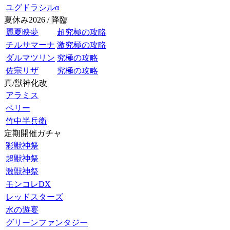
ユグドラシルα
夏休み2026 / 降臨
麗夏映夢
超究極の攻略
チルサマーナ
激究極の攻略
ダルマツリン
究極の攻略
佐宗リザ
究極の攻略
真/獣神化改
アラミス
ペリー
竹中半兵衛
定期開催ガチャ
彩獣神祭
超獣神祭
激獣神祭
モンコレDX
レッドスターズ
水の遊宴
グリーンファンタジー