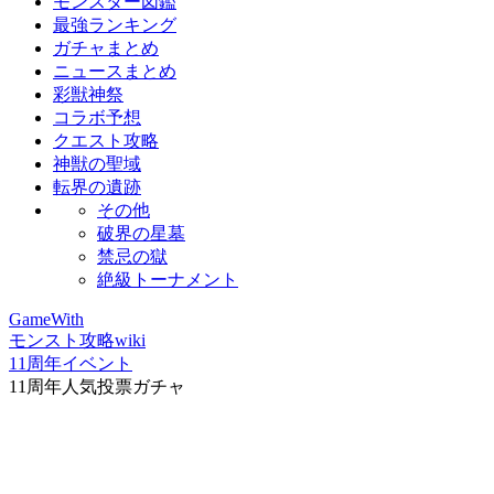
モンスター図鑑
最強ランキング
ガチャまとめ
ニュースまとめ
彩獣神祭
コラボ予想
クエスト攻略
神獣の聖域
転界の遺跡
その他
破界の星墓
禁忌の獄
絶級トーナメント
GameWith
モンスト攻略wiki
11周年イベント
11周年人気投票ガチャ