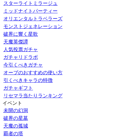
スターライトミラージュ
ミッドナイトパーティー
オリエンタルトラベラーズ
モンストジェネレーション
破界に響く星歌
天魔英傑譚
人気投票ガチャ
ガチャリドラボ
今引くべきガチャ
オーブのおすすめの使い方
引くべきキャラの特徴
ガチャギフト
リセマラ当たりランキング
イベント
未開の幻洞
破界の星墓
天魔の孤城
覇者の塔