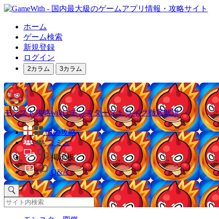
ホーム
ゲーム検索
新規登録
ログイン
2カラム
3カラム
モンスト攻略wiki | モンスターストライク徹底解説
他の攻略
コミュ
掲示板
Q&A