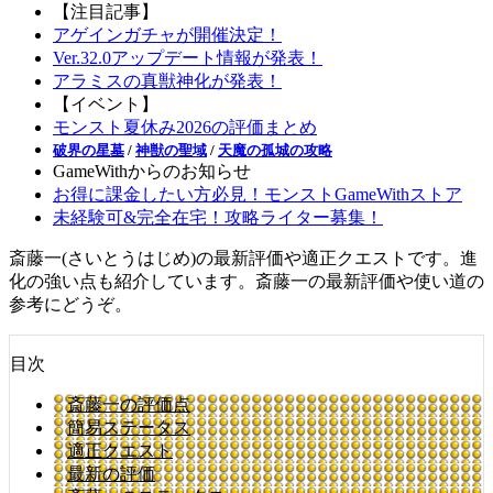
【注目記事】
アゲインガチャが開催決定！
Ver.32.0アップデート情報が発表！
アラミスの真獣神化が発表！
【イベント】
モンスト夏休み2026の評価まとめ
破界の星墓
/
神獣の聖域
/
天魔の孤城の攻略
GameWithからのお知らせ
お得に課金したい方必見！モンストGameWithストア
未経験可&完全在宅！攻略ライター募集！
斎藤一(さいとうはじめ)の最新評価や適正クエストです。進
化の強い点も紹介しています。斎藤一の最新評価や使い道の
参考にどうぞ。
目次
斎藤一の評価点
簡易ステータス
適正クエスト
最新の評価