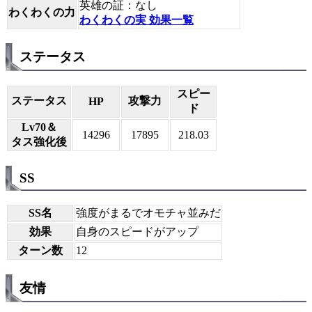
英雄の証：なし
わくわくの力
わくわくの実 効果一覧
ステータス
スピー
ステータス
攻撃力
HP
ド
Lv70＆
14296
17895
218.03
タス強化後
SS
SS名
強度がまるでオモチャ並みだ
効果
自身のスピードがアップ
ターン数
12
友情