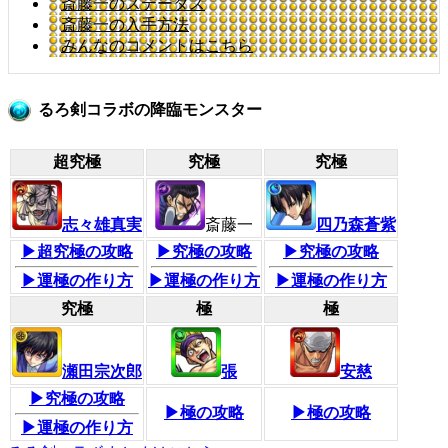
斎藤一のステータス
斎藤一の入手方法
みんなのコメントはこちら
るろ剣コラボの降臨モンスター
超究極
究極
究極
志々雄真実
斎藤一
四乃森蒼紫
▶超究極の攻略
▶究極の攻略
▶究極の攻略
▶運極の作り方
▶運極の作り方
▶運極の作り方
究極
極
極
瀬田宗次郎
張
安慈
▶究極の攻略
▶極の攻略
▶極の攻略
▶運極の作り方