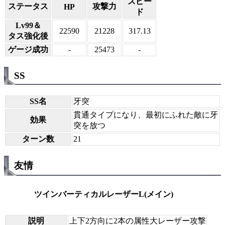
スピー
ステータス
攻撃力
HP
ド
Lv99＆
22590
21228
317.13
タス強化後
ゲージ成功
-
25473
-
SS
SS名
牙突
貫通タイプになり、最初にふれた敵に牙
効果
突を放つ
ターン数
21
友情
ツインバーティカルレーザーL(メイン)
説明
上下2方向に2本の属性大レーザー攻撃