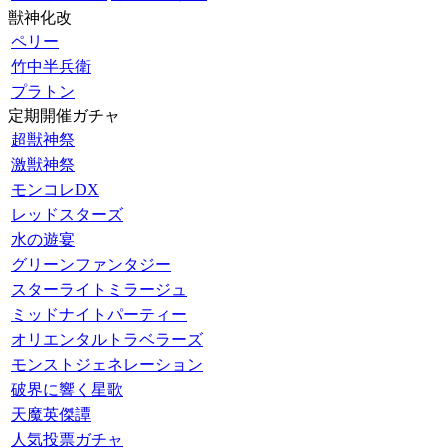
獣神化改
ペリー
竹中半兵衛
プラトン
定期開催ガチャ
超獣神祭
激獣神祭
モンコレDX
レッドスターズ
水の遊宴
グリーンファンタジー
スターライトミラージュ
ミッドナイトパーティー
オリエンタルトラベラーズ
モンストジェネレーション
破界に響く星歌
天魔英傑譚
人気投票ガチャ