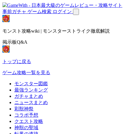
事前ガチャ
ゲーム検索
ログイン
モンスト攻略wiki | モンスターストライク徹底解説
掲示板Q&A
トップに戻る
ゲーム攻略一覧を見る
モンスター図鑑
最強ランキング
ガチャまとめ
ニュースまとめ
彩獣神祭
コラボ予想
クエスト攻略
神獣の聖域
転界の遺跡