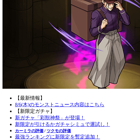
【最新情報】
8/6(木)のモンストニュース内容はこちら
【新限定ガチャ】
新ガチャ「彩獣神祭」が登場！
新限定が引けるかガチャシミュで運試し！
カーミラの評価
/
ツクモの評価
最強ランキングに新限定を暫定追加！