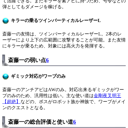
て活躍できる。またキラーを素アビに持つため、号令などの
弾としてもダメージを稼げる。
キラーの乗るツインバーティカルレーザーL
斎藤一の友情は、ツインバーティカルレーザーL。2本のレ
ーザーにより上下の広範囲に攻撃することが可能。また友情
にキラーが乗るため、対象には高火力を発揮する。
斎藤一の弱い点
6
ギミック対応がワープのみ
斎藤一のアンチアビはAWのみ。対応出来るギミックがワー
プのみのため、汎用性は低い。主な使い道は
金剛夜叉明王
【超絶】
などの、ボスがロボット族か神族で、ワープがメイ
ンのクエストとなる。
斎藤一の総合評価と使い道
6