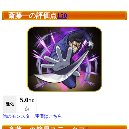
斎藤一の評価点
150
5.0
/10
進化
点
他のモンスター評価はこちら