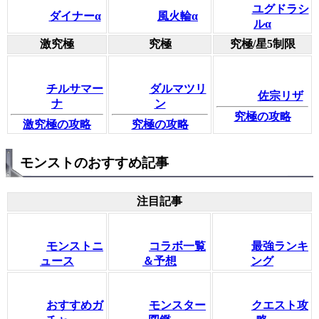
ユグドラシ
ダイナーα
風火輪α
ルα
激究極
究極
究極/星5制限
チルサマー
ダルマツリ
佐宗リザ
ナ
ン
究極の攻略
激究極の攻略
究極の攻略
モンストのおすすめ記事
注目記事
モンストニ
コラボ一覧
最強ランキ
ュース
＆予想
ング
おすすめガ
モンスター
クエスト攻