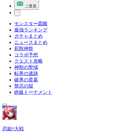
ご意見
モンスター図鑑
最強ランキング
ガチャまとめ
ニュースまとめ
彩獣神祭
コラボ予想
クエスト攻略
神獣の聖域
転界の遺跡
破界の星墓
禁忌の獄
絶級トーナメント
恋姫†大戦