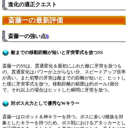
進化の適正クエスト
斎藤一の最新評価
斎藤一の強い点
6
敵までの移動距離が短いと牙突零式を放つSS
斎藤一のSSは、貫通変化＆最初にふれた敵に牙突を放つも
の。貫通変化はパワーが上がらない分、スピードアップ倍率
が高い。また初撃の牙突は敵までの距離が短いと、ヒットし
た後に牙突零式を放つ。移動距離の範囲は約ボール1個分
で、それ以上の場合はヒットした瞬間に牙突を放つ。
対ボス火力として優秀なWキラー
斎藤一はロボット＆神キラーを持つ。ボスに多い2種族を対
象としたキラーを持つため、ボス戦におけるアタッカーとし