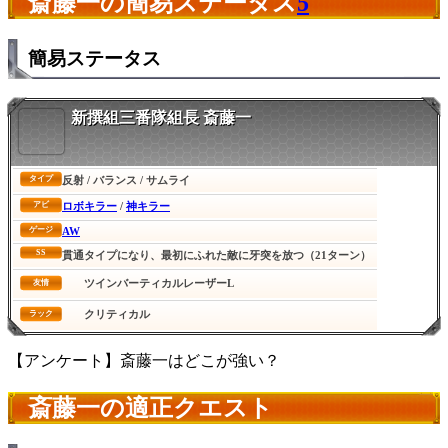
斎藤一の簡易ステータス
5
簡易ステータス
新撰組三番隊組長 斎藤一
反射 / バランス / サムライ
タイプ
ロボキラー
/
神キラー
アビ
AW
ゲージ
SS
貫通タイプになり、最初にふれた敵に牙突を放つ（21ターン）
ツインバーティカルレーザーL
友情
クリティカル
ラック
【アンケート】斎藤一はどこが強い？
斎藤一の適正クエスト