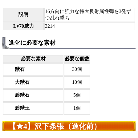
16方向に強力な特大反射属性弾を3発ず
説明
つ乱れ撃ち
Lv70威力
3214
進化に必要な素材
必要な素材
必要な個数
獣石
30個
大獣石
10個
碧獣石
5個
碧獣玉
1個
【★4】沢下条張（進化前）