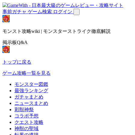
事前ガチャ
ゲーム検索
ログイン
モンスト攻略wiki | モンスターストライク徹底解説
掲示板Q&A
トップに戻る
ゲーム攻略一覧を見る
モンスター図鑑
最強ランキング
ガチャまとめ
ニュースまとめ
彩獣神祭
コラボ予想
クエスト攻略
神獣の聖域
転界の遺跡