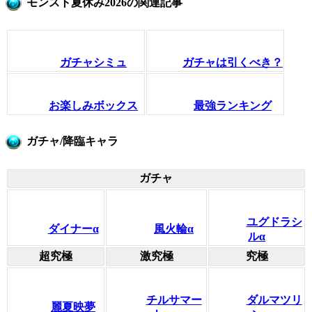
モンスト夏休み2026の関連記事
ガチャシミュ
ガチャは引くべき？
お楽しみボックス
最強ランキング
ガチャ/降臨キャラ
ガチャ
ユグドラシ
ダイナーα
風火輪α
ルα
超究極
激究極
究極
チルサマー
ダルマツリ
麗夏映夢