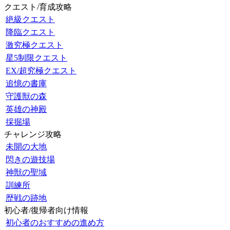
クエスト/育成攻略
絶級クエスト
降臨クエスト
激究極クエスト
星5制限クエスト
EX/超究極クエスト
追憶の書庫
守護獣の森
英雄の神殿
採掘場
チャレンジ攻略
未開の大地
閃きの遊技場
神獣の聖域
訓練所
歴戦の跡地
初心者/復帰者向け情報
初心者のおすすめの進め方