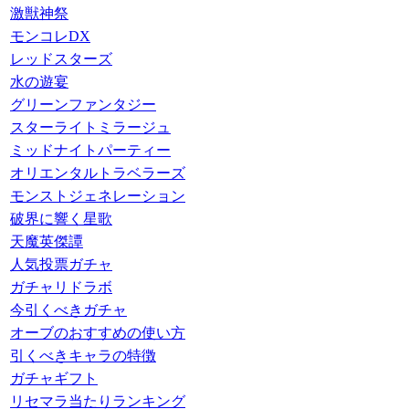
激獣神祭
モンコレDX
レッドスターズ
水の遊宴
グリーンファンタジー
スターライトミラージュ
ミッドナイトパーティー
オリエンタルトラベラーズ
モンストジェネレーション
破界に響く星歌
天魔英傑譚
人気投票ガチャ
ガチャリドラボ
今引くべきガチャ
オーブのおすすめの使い方
引くべきキャラの特徴
ガチャギフト
リセマラ当たりランキング