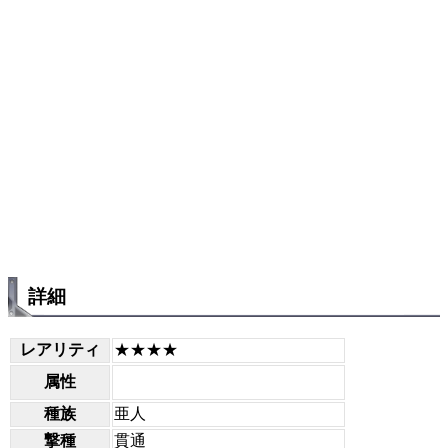
詳細
レアリティ
★★★★
属性
種族
亜人
撃種
貫通