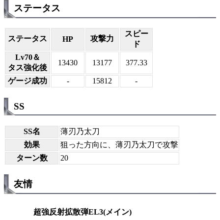
ステータス
スピー
ステータス
攻撃力
HP
ド
Lv70＆
13430
13177
377.33
タス強化後
ゲージ成功
-
15812
-
SS
SS名
薄刃乃太刀
効果
狙った方向に、薄刃乃太刀で攻撃
ターン数
20
友情
超強反射拡散弾EL3(メイン)