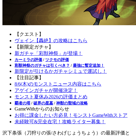
【クエスト】
ヴェイン【轟絶】の攻略はこちら
【新限定ガチャ】
新ガチャ「彩獣神祭」が登場！
カーミラの評価
/
ツクモの評価
彩獣神祭のガチャは引くべき？
/
最強に暫定追加！
新限定が引けるかガチャシミュで運試し！
【注目記事】
8/6(木)のモンストニュース内容はこちら
アゲインガチャが開催決定！
モンスト夏休み2026の評価まとめ
覇者の塔
/
破界の星墓
/
神獣の聖域の攻略
GameWithからのお知らせ
お得に課金したい方必見！モンストGameWithストア
未経験可&完全在宅！攻略ライター募集！
沢下条張（刀狩りの張/さわげじょうちょう）の最新評価と