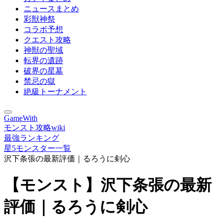
ニュースまとめ
彩獣神祭
コラボ予想
クエスト攻略
神獣の聖域
転界の遺跡
破界の星墓
禁忌の獄
絶級トーナメント
GameWith
モンスト攻略wiki
最強ランキング
星5モンスター一覧
沢下条張の最新評価｜るろうに剣心
【モンスト】沢下条張の最新
評価｜るろうに剣心