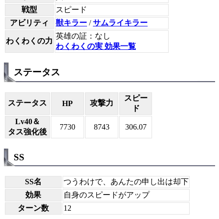
戦型
スピード
アビリティ
獣キラー
/
サムライキラー
英雄の証：なし
わくわくの力
わくわくの実 効果一覧
ステータス
スピー
ステータス
攻撃力
HP
ド
Lv40＆
7730
8743
306.07
タス強化後
SS
SS名
つうわけで、あんたの申し出は却下
効果
自身のスピードがアップ
ターン数
12