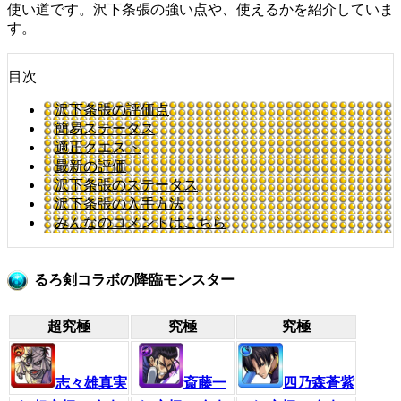
使い道です。沢下条張の強い点や、使えるかを紹介していま
す。
目次
沢下条張の評価点
簡易ステータス
適正クエスト
最新の評価
沢下条張のステータス
沢下条張の入手方法
みんなのコメントはこちら
るろ剣コラボの降臨モンスター
超究極
究極
究極
志々雄真実
斎藤一
四乃森蒼紫