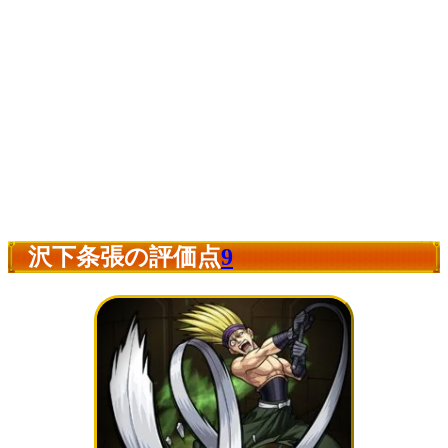
沢下条張の評価点
9