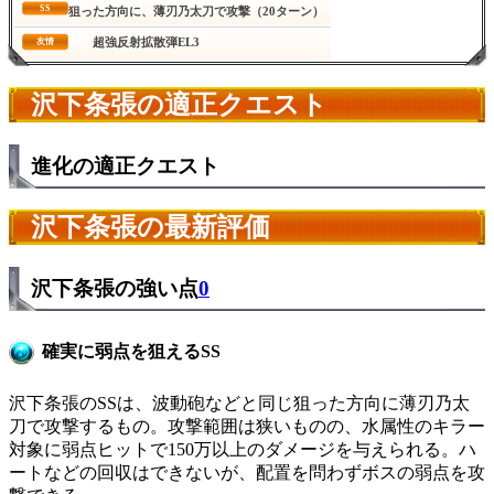
SS
狙った方向に、薄刃乃太刀で攻撃（20ターン）
超強反射拡散弾EL3
友情
沢下条張の適正クエスト
進化の適正クエスト
沢下条張の最新評価
沢下条張の強い点
0
確実に弱点を狙えるSS
沢下条張のSSは、波動砲などと同じ狙った方向に薄刃乃太
刀で攻撃するもの。攻撃範囲は狭いものの、水属性のキラー
対象に弱点ヒットで150万以上のダメージを与えられる。ハ
ートなどの回収はできないが、配置を問わずボスの弱点を攻