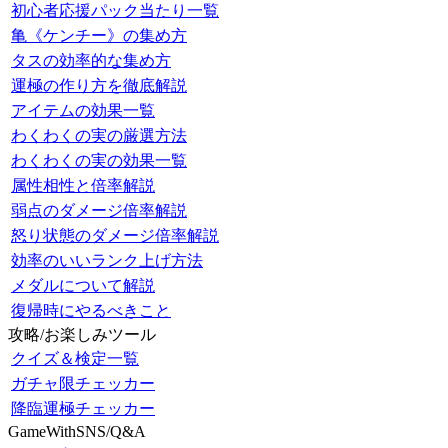
初心者応援パック当たり一覧
亀《ケンチー》の集め方
タスの効率的な集め方
運極の作り方を徹底解説
アイテムの効果一覧
わくわくの実の厳選方法
わくわくの実の効果一覧
属性相性と倍率解説
弱点のダメージ倍率解説
怒り状態のダメージ倍率解説
効率のいいランク上げ方法
メダルについて解説
復帰時にやるべきこと
攻略/お楽しみツール
クイズ＆検定一覧
ガチャ限チェッカー
降臨運極チェッカー
GameWithSNS/Q&A