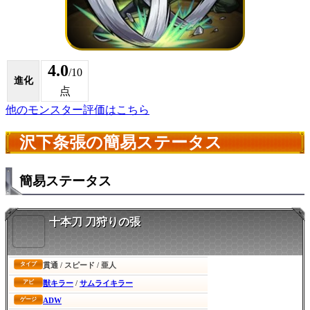
4.0
/10
進化
点
他のモンスター評価はこちら
沢下条張の簡易ステータス
簡易ステータス
十本刀 刀狩りの張
貫通 / スピード / 亜人
タイプ
獣キラー
/
サムライキラー
アビ
ADW
ゲージ