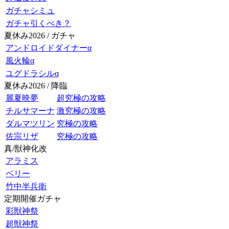
ガチャシミュ
ガチャ引くべき？
夏休み2026 / ガチャ
アンドロイドダイナーα
風火輪α
ユグドラシルα
夏休み2026 / 降臨
麗夏映夢
超究極の攻略
チルサマーナ
激究極の攻略
ダルマツリン
究極の攻略
佐宗リザ
究極の攻略
真/獣神化改
アラミス
ペリー
竹中半兵衛
定期開催ガチャ
彩獣神祭
超獣神祭