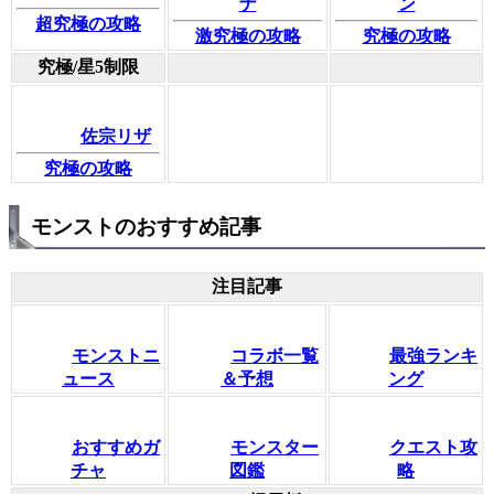
ナ
ン
超究極の攻略
激究極の攻略
究極の攻略
究極/星5制限
佐宗リザ
究極の攻略
モンストのおすすめ記事
注目記事
モンストニ
コラボ一覧
最強ランキ
ュース
＆予想
ング
おすすめガ
モンスター
クエスト攻
チャ
図鑑
略