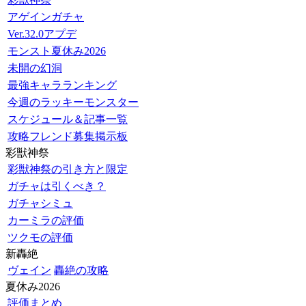
アゲインガチャ
Ver.32.0アプデ
モンスト夏休み2026
未開の幻洞
最強キャラランキング
今週のラッキーモンスター
スケジュール＆記事一覧
攻略フレンド募集掲示板
彩獣神祭
彩獣神祭の引き方と限定
ガチャは引くべき？
ガチャシミュ
カーミラの評価
ツクモの評価
新轟絶
ヴェイン
轟絶の攻略
夏休み2026
評価まとめ