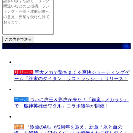
ゲームを探す
リリース
巨大メカで撃ちまくる爽快シューティングゲ
ーム『終末のタイタン：ラストラッシュ』リリース！
コラボ
ついに虎王＆影虎が来た！『鋼嵐 - メカラシ』
で「魔神英雄伝ワタル」コラボ後半が開催！
特集
『鈴蘭の剣』が2周年を迎え、新章「氷と血の