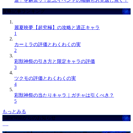
道」を解禁ッ！記念イベントの報酬もお見逃し無く！
攻略記事ランキング
麗夏映夢【超究極】の攻略と適正キャラ
1
カーミラの評価とわくわくの実
2
彩獣神祭の引き方と限定キャラの評価
3
ツクモの評価とわくわくの実
4
彩獣神祭の当たりキャラ｜ガチャは引くべき？
5
もっとみる
GameWithからのお知らせ