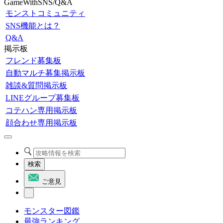
GameWithSNS/Q&A
モンストコミュニティ
SNS機能とは？
Q&A
掲示板
フレンド募集板
自動マルチ募集掲示板
雑談&質問掲示板
LINEグループ募集板
コテハン専用掲示板
顔合わせ専用掲示板
検索
ご意見
モンスター図鑑
最強ランキング