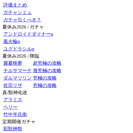
評価まとめ
ガチャシミュ
ガチャ引くべき？
夏休み2026 / ガチャ
アンドロイドダイナーα
風火輪α
ユグドラシルα
夏休み2026 / 降臨
麗夏映夢
超究極の攻略
チルサマーナ
激究極の攻略
ダルマツリン
究極の攻略
佐宗リザ
究極の攻略
真/獣神化改
アラミス
ペリー
竹中半兵衛
定期開催ガチャ
彩獣神祭