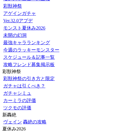
彩獣神祭
アゲインガチャ
Ver.32.0アプデ
モンスト夏休み2026
未開の幻洞
最強キャラランキング
今週のラッキーモンスター
スケジュール＆記事一覧
攻略フレンド募集掲示板
彩獣神祭
彩獣神祭の引き方と限定
ガチャは引くべき？
ガチャシミュ
カーミラの評価
ツクモの評価
新轟絶
ヴェイン
轟絶の攻略
夏休み2026