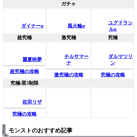
ガチャ
ユグドラシ
ダイナーα
風火輪α
ルα
超究極
激究極
究極
チルサマー
ダルマツリ
麗夏映夢
ナ
ン
超究極の攻略
激究極の攻略
究極の攻略
究極/星5制限
佐宗リザ
究極の攻略
モンストのおすすめ記事