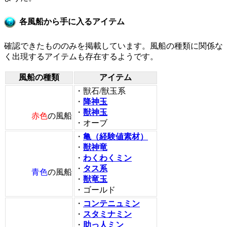
各風船から手に入るアイテム
確認できたもののみを掲載しています。風船の種類に関係な
く出現するアイテムも存在するようです。
風船の種類
アイテム
・獣石/獣玉系
・
降神玉
・
獣神玉
赤色
の風船
・オーブ
・
亀（経験値素材）
・
獣神竜
・
わくわくミン
・
タス系
青色
の風船
・
獣竜玉
・ゴールド
・
コンテニュミン
・
スタミナミン
・
助っ人ミン