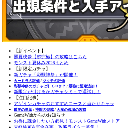
【新イベント】
麗夏映夢【超究極】の攻略はこちら
モンスト夏休み2026まとめ
【新限定ガチャ】
新ガチャ「彩獣神祭」が開催！
カーミラの評価
/
ツクモの評価
彩獣神祭のガチャは引くべき？
/
最強に暫定追加！
新限定が引けるかガチャシミュで運試し！
【注目記事】
アゲインガチャのおすすめコースと当たりキャラ
破界の星墓
/
神獣の聖域
/
天魔の孤城の攻略
GameWithからのお知らせ
お得に課金したい方必見！モンストGameWithストア
未経験可&完全在宅！攻略ライター募集！