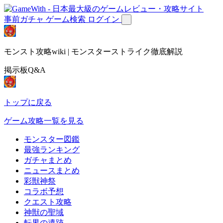
事前ガチャ
ゲーム検索
ログイン
モンスト攻略wiki | モンスターストライク徹底解説
掲示板Q&A
トップに戻る
ゲーム攻略一覧を見る
モンスター図鑑
最強ランキング
ガチャまとめ
ニュースまとめ
彩獣神祭
コラボ予想
クエスト攻略
神獣の聖域
転界の遺跡