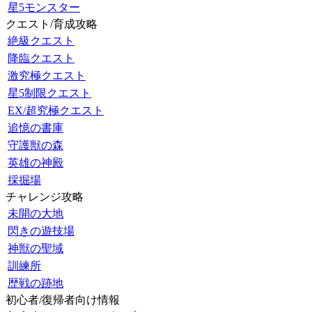
星5モンスター
クエスト/育成攻略
絶級クエスト
降臨クエスト
激究極クエスト
星5制限クエスト
EX/超究極クエスト
追憶の書庫
守護獣の森
英雄の神殿
採掘場
チャレンジ攻略
未開の大地
閃きの遊技場
神獣の聖域
訓練所
歴戦の跡地
初心者/復帰者向け情報