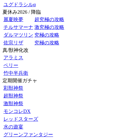
ユグドラシルα
夏休み2026 / 降臨
麗夏映夢
超究極の攻略
チルサマーナ
激究極の攻略
ダルマツリン
究極の攻略
佐宗リザ
究極の攻略
真/獣神化改
アラミス
ペリー
竹中半兵衛
定期開催ガチャ
彩獣神祭
超獣神祭
激獣神祭
モンコレDX
レッドスターズ
水の遊宴
グリーンファンタジー