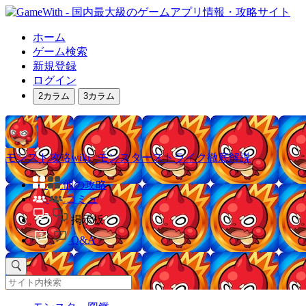
ホーム
ゲーム検索
新規登録
ログイン
2カラム
3カラム
モンスト攻略wiki | モンスターストライク徹底解説
他の攻略
コミュ
掲示板
Q&A