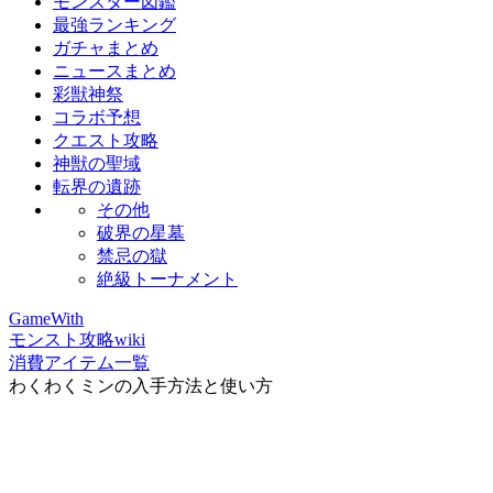
モンスター図鑑
最強ランキング
ガチャまとめ
ニュースまとめ
彩獣神祭
コラボ予想
クエスト攻略
神獣の聖域
転界の遺跡
その他
破界の星墓
禁忌の獄
絶級トーナメント
GameWith
モンスト攻略wiki
消費アイテム一覧
わくわくミンの入手方法と使い方