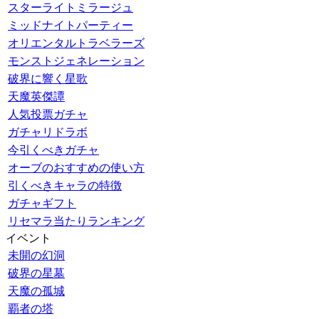
スターライトミラージュ
ミッドナイトパーティー
オリエンタルトラベラーズ
モンストジェネレーション
破界に響く星歌
天魔英傑譚
人気投票ガチャ
ガチャリドラボ
今引くべきガチャ
オーブのおすすめの使い方
引くべきキャラの特徴
ガチャギフト
リセマラ当たりランキング
イベント
未開の幻洞
破界の星墓
天魔の孤城
覇者の塔