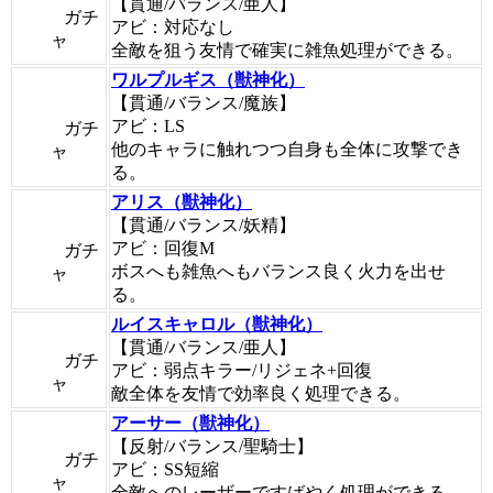
【貫通/バランス/亜人】
ガチ
アビ：対応なし
ャ
全敵を狙う友情で確実に雑魚処理ができる。
ワルプルギス（獣神化）
【貫通/バランス/魔族】
アビ：LS
ガチ
他のキャラに触れつつ自身も全体に攻撃でき
ャ
る。
アリス（獣神化）
【貫通/バランス/妖精】
アビ：回復M
ガチ
ボスへも雑魚へもバランス良く火力を出せ
ャ
る。
ルイスキャロル（獣神化）
【貫通/バランス/亜人】
ガチ
アビ：弱点キラー/リジェネ+回復
ャ
敵全体を友情で効率良く処理できる。
アーサー（獣神化）
【反射/バランス/聖騎士】
ガチ
アビ：SS短縮
ャ
全敵へのレーザーですばやく処理ができる。