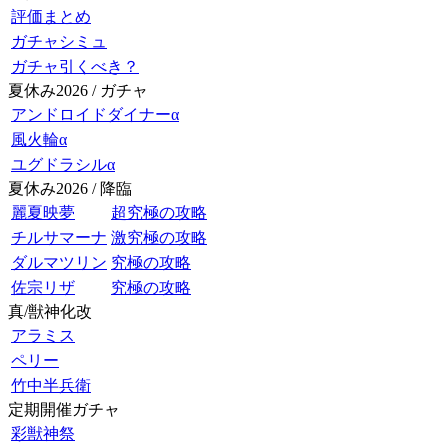
評価まとめ
ガチャシミュ
ガチャ引くべき？
夏休み2026 / ガチャ
アンドロイドダイナーα
風火輪α
ユグドラシルα
夏休み2026 / 降臨
麗夏映夢
超究極の攻略
チルサマーナ
激究極の攻略
ダルマツリン
究極の攻略
佐宗リザ
究極の攻略
真/獣神化改
アラミス
ペリー
竹中半兵衛
定期開催ガチャ
彩獣神祭