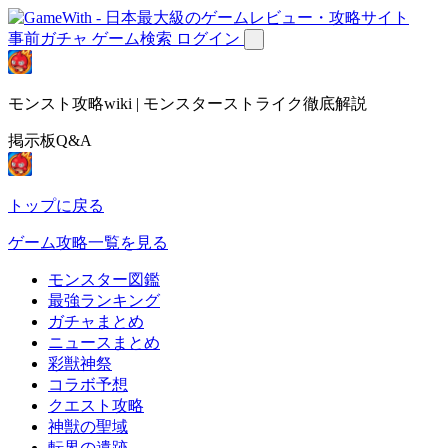
事前ガチャ
ゲーム検索
ログイン
モンスト攻略wiki | モンスターストライク徹底解説
掲示板Q&A
トップに戻る
ゲーム攻略一覧を見る
モンスター図鑑
最強ランキング
ガチャまとめ
ニュースまとめ
彩獣神祭
コラボ予想
クエスト攻略
神獣の聖域
転界の遺跡