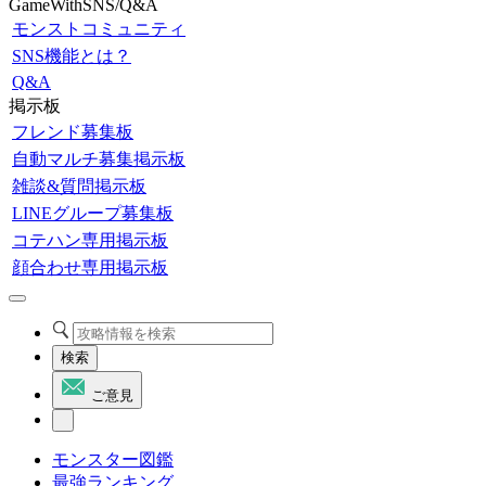
GameWithSNS/Q&A
モンストコミュニティ
SNS機能とは？
Q&A
掲示板
フレンド募集板
自動マルチ募集掲示板
雑談&質問掲示板
LINEグループ募集板
コテハン専用掲示板
顔合わせ専用掲示板
検索
ご意見
モンスター図鑑
最強ランキング