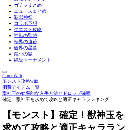
ガチャまとめ
ニュースまとめ
彩獣神祭
コラボ予想
クエスト攻略
神獣の聖域
転界の遺跡
破界の星墓
禁忌の獄
絶級トーナメント
GameWith
モンスト攻略wiki
消費アイテム一覧
獣神玉の効率的な入手方法とドロップ確率
確定！獣神玉を求めて攻略と適正キャラランキング
【モンスト】確定！獣神玉を
求めて攻略と適正キャララン