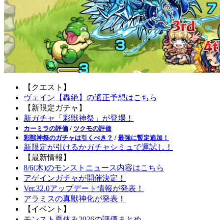
【クエスト】
ヴェイン【轟絶】の適正予想はこちら
【新限定ガチャ】
新ガチャ「彩獣神祭」が登場！
カーミラの評価
/
ツクモの評価
彩獣神祭のガチャは引くべき？
/
最強に暫定追加！
新限定が引けるかガチャシミュで運試し！
【最新情報】
8/6(木)のモンストニュース内容はこちら
アゲインガチャが開催決定！
Ver.32.0アップデート情報が発表！
アラミスの真獣神化が発表！
【イベント】
モンスト夏休み2026の評価まとめ