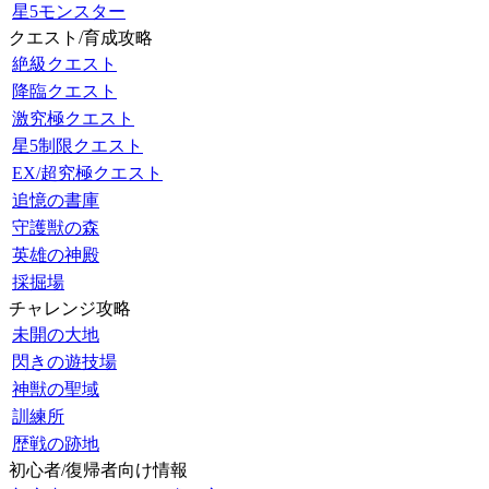
星5モンスター
クエスト/育成攻略
絶級クエスト
降臨クエスト
激究極クエスト
星5制限クエスト
EX/超究極クエスト
追憶の書庫
守護獣の森
英雄の神殿
採掘場
チャレンジ攻略
未開の大地
閃きの遊技場
神獣の聖域
訓練所
歴戦の跡地
初心者/復帰者向け情報