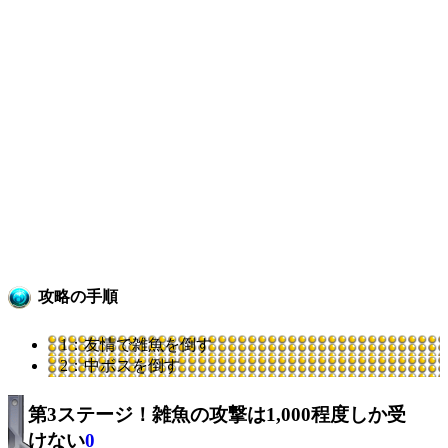
攻略の手順
1：友情で雑魚を倒す
2：中ボスを倒す
第3ステージ！雑魚の攻撃は1,000程度しか受
けない
0