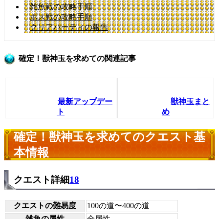
雑魚戦の攻略手順
ボス戦の攻略手順
クリアパーティの報告
確定！獣神玉を求めての関連記事
最新アップデー
獣神玉まと
ト
め
確定！獣神玉を求めてのクエスト基
本情報
クエスト詳細
18
クエストの難易度
100の道〜400の道
雑魚の属性
全属性