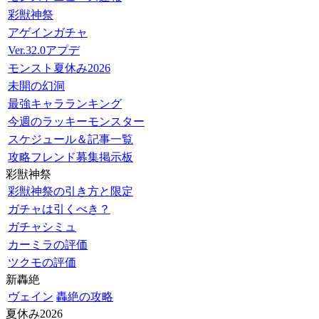
彩獣神祭
アゲインガチャ
Ver.32.0アプデ
モンスト夏休み2026
未開の幻洞
最強キャラランキング
今週のラッキーモンスター
スケジュール＆記事一覧
攻略フレンド募集掲示板
彩獣神祭
彩獣神祭の引き方と限定
ガチャは引くべき？
ガチャシミュ
カーミラの評価
ツクモの評価
新轟絶
ヴェイン
轟絶の攻略
夏休み2026