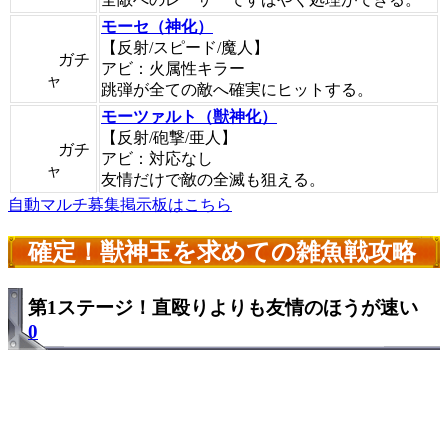
モーセ（神化）
【反射/スピード/魔人】
ガチ
アビ：火属性キラー
ャ
跳弾が全ての敵へ確実にヒットする。
モーツァルト（獣神化）
【反射/砲撃/亜人】
ガチ
アビ：対応なし
ャ
友情だけで敵の全滅も狙える。
自動マルチ募集掲示板はこちら
確定！獣神玉を求めての雑魚戦攻略
第1ステージ！直殴りよりも友情のほうが速い
0