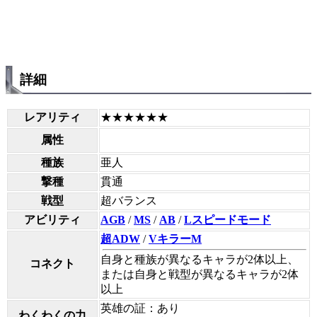
詳細
レアリティ
★★★★★★
属性
種族
亜人
撃種
貫通
戦型
超バランス
アビリティ
AGB
/
MS
/
AB
/
Lスピードモード
超ADW
/
VキラーM
自身と種族が異なるキャラが2体以上、
コネクト
または自身と戦型が異なるキャラが2体
以上
英雄の証：あり
わくわくの力