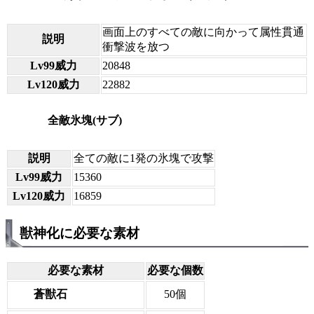
画面上のすべての敵に向かって属性貫通
説明
衝撃波を放つ
Lv99威力
20848
Lv120威力
22882
全敵氷塊(サブ)
説明
全ての敵に1発の氷塊で攻撃
Lv99威力
15360
Lv120威力
16859
獣神化に必要な素材
必要な素材
必要な個数
蒼獣石
50個