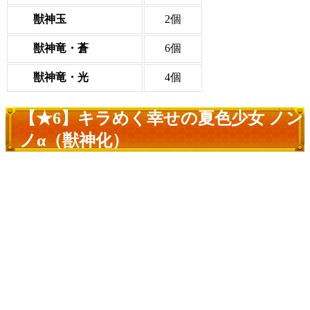
獣神玉
2個
獣神竜・蒼
6個
獣神竜・光
4個
【★6】キラめく幸せの夏色少女 ノン
ノα（獣神化）