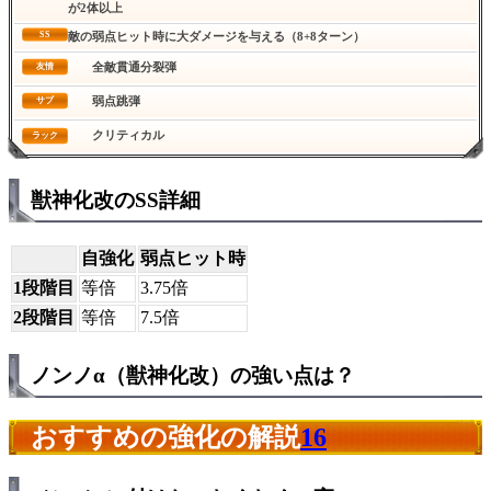
が2体以上
SS
敵の弱点ヒット時に大ダメージを与える（8+8ターン）
全敵貫通分裂弾
友情
弱点跳弾
サブ
クリティカル
ラック
獣神化改のSS詳細
自強化
弱点ヒット時
1段階目
等倍
3.75倍
2段階目
等倍
7.5倍
ノンノα（獣神化改）の強い点は？
おすすめの強化の解説
16