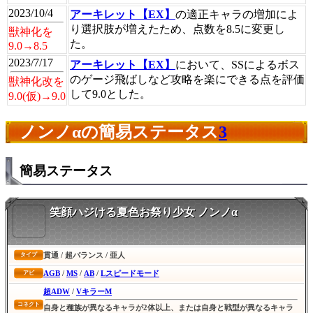
2023/10/4
アーキレット【EX】
の適正キャラの増加によ
り選択肢が増えたため、点数を8.5に変更し
獣神化を
た。
9.0→8.5
2023/7/17
アーキレット【EX】
において、SSによるボス
のゲージ飛ばしなど攻略を楽にできる点を評価
獣神化改を
して9.0とした。
9.0(仮)→9.0
ノンノαの簡易ステータス
3
簡易ステータス
笑顔ハジける夏色お祭り少女 ノンノα
貫通 / 超バランス / 亜人
タイプ
AGB
/
MS
/
AB
/
Lスピードモード
アビ
超ADW
/
VキラーM
コネクト
自身と種族が異なるキャラが2体以上、または自身と戦型が異なるキャラ