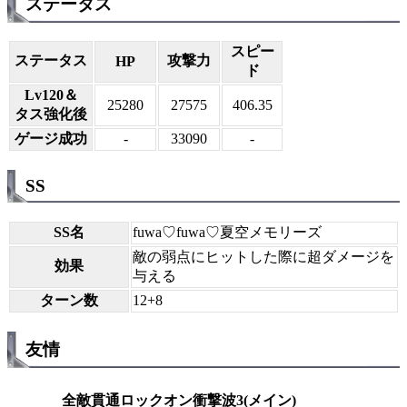
ステータス
スピー
ステータス
攻撃力
HP
ド
Lv120＆
25280
27575
406.35
タス強化後
ゲージ成功
-
33090
-
SS
SS名
fuwa♡fuwa♡夏空メモリーズ
敵の弱点にヒットした際に超ダメージを
効果
与える
ターン数
12+8
友情
全敵貫通ロックオン衝撃波3(メイン)