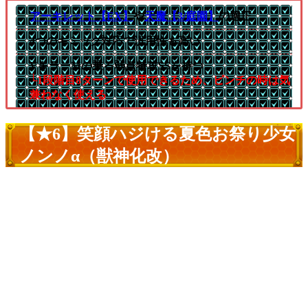
アーキレット【EX】
や
天魔【3/庭園】
の適正
4つのギミック対応で汎用性も高い
VキラーMの乗る弱点特攻SSを持つ
└1段階目8ターンで使用できるため、ピンチの時は気
兼ねなく使える
【★6】笑顔ハジける夏色お祭り少女
ノンノα（獣神化改）