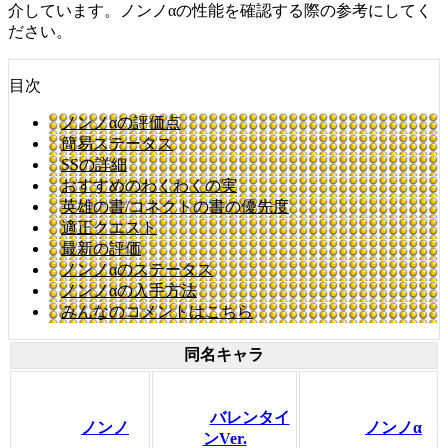
介しています。ノンノαの性能を確認する際の参考にしてく
ださい。
目次
ノンノαの評価点
簡易ステータス
SSの詳細
おすすめのわくわくの実
英雄の書/コネクトの書の優先度
適正クエスト
最新の評価
ノンノαのステータス
ノンノαの入手方法
みんなのコメントはこちら
同名キャラ
バレンタイ
ノンノ
ノンノα
ンVer.