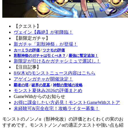
【クエスト】
ヴェイン【轟絶】が初降臨！
【新限定ガチャ】
新ガチャ「彩獣神祭」が登場！
カーミラの評価
/
ツクモの評価
彩獣神祭のガチャは引くべき？
/
最強に暫定追加！
新限定が引けるかガチャシミュで運試し！
【注目記事】
8/6(木)のモンストニュース内容はこちら
アゲインガチャが開催決定！
覇者の塔
/
破界の星墓
/
神獣の聖域の攻略
モンスト夏休み2026の評価まとめ
GameWithからのお知らせ
お得に課金したい方必見！モンストGameWithストア
未経験可&完全在宅！攻略ライター募集！
モンストのノンノα（獣神化改）の評価とわくわくの実のお
すすめです。モンストノンノαの適正クエストや強い点も紹