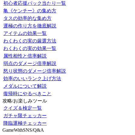
初心者応援パック当たり一覧
亀《ケンチー》の集め方
タスの効率的な集め方
運極の作り方を徹底解説
アイテムの効果一覧
わくわくの実の厳選方法
わくわくの実の効果一覧
属性相性と倍率解説
弱点のダメージ倍率解説
怒り状態のダメージ倍率解説
効率のいいランク上げ方法
メダルについて解説
復帰時にやるべきこと
攻略/お楽しみツール
クイズ＆検定一覧
ガチャ限チェッカー
降臨運極チェッカー
GameWithSNS/Q&A