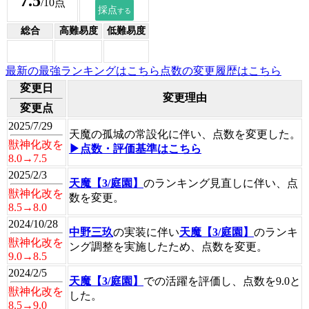
7.5
/10点
総合
高難易度
低難易度
最新の最強ランキングはこちら
点数の変更履歴はこちら
変更日
変更理由
変更点
2025/7/29
天魔の孤城の常設化に伴い、点数を変更した。
獣神化改を
▶点数・評価基準はこちら
8.0→7.5
2025/2/3
天魔【3/庭園】
のランキング見直しに伴い、点
獣神化改を
数を変更。
8.5→8.0
2024/10/28
中野三玖
の実装に伴い
天魔【3/庭園】
のランキ
獣神化改を
ング調整を実施したため、点数を変更。
9.0→8.5
2024/2/5
天魔【3/庭園】
での活躍を評価し、点数を9.0と
獣神化改を
した。
8.5→9.0