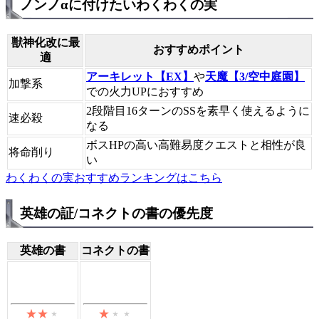
ノンノαに付けたいわくわくの実
獣神化改に最
おすすめポイント
適
アーキレット【EX】
や
天魔【3/空中庭園】
加撃系
での火力UPにおすすめ
2段階目16ターンのSSを素早く使えるように
速必殺
なる
ボスHPの高い高難易度クエストと相性が良
将命削り
い
わくわくの実おすすめランキングはこちら
英雄の証/コネクトの書の優先度
英雄の書
コネクトの書