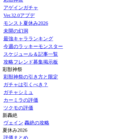
アゲインガチャ
Ver.32.0アプデ
モンスト夏休み2026
未開の幻洞
最強キャラランキング
今週のラッキーモンスター
スケジュール＆記事一覧
攻略フレンド募集掲示板
彩獣神祭
彩獣神祭の引き方と限定
ガチャは引くべき？
ガチャシミュ
カーミラの評価
ツクモの評価
新轟絶
ヴェイン
轟絶の攻略
夏休み2026
評価まとめ