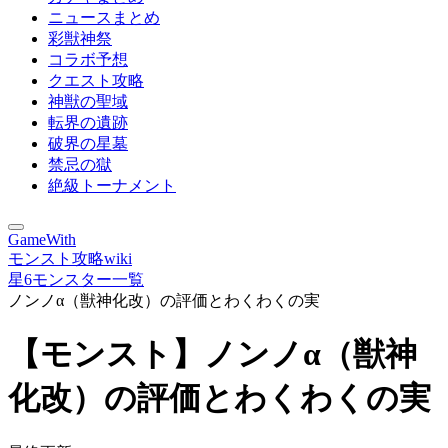
ニュースまとめ
彩獣神祭
コラボ予想
クエスト攻略
神獣の聖域
転界の遺跡
破界の星墓
禁忌の獄
絶級トーナメント
GameWith
モンスト攻略wiki
星6モンスター一覧
ノンノα（獣神化改）の評価とわくわくの実
【モンスト】ノンノα（獣神
化改）の評価とわくわくの実