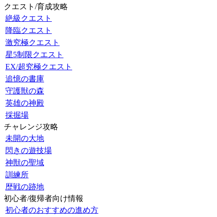
クエスト/育成攻略
絶級クエスト
降臨クエスト
激究極クエスト
星5制限クエスト
EX/超究極クエスト
追憶の書庫
守護獣の森
英雄の神殿
採掘場
チャレンジ攻略
未開の大地
閃きの遊技場
神獣の聖域
訓練所
歴戦の跡地
初心者/復帰者向け情報
初心者のおすすめの進め方