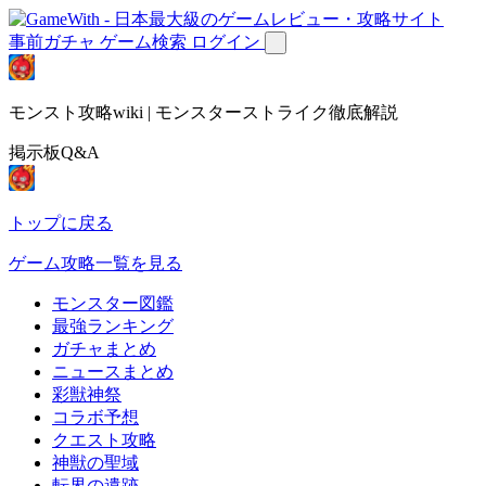
事前ガチャ
ゲーム検索
ログイン
モンスト攻略wiki | モンスターストライク徹底解説
掲示板Q&A
トップに戻る
ゲーム攻略一覧を見る
モンスター図鑑
最強ランキング
ガチャまとめ
ニュースまとめ
彩獣神祭
コラボ予想
クエスト攻略
神獣の聖域
転界の遺跡