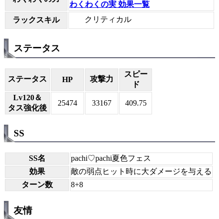
わくわくの実 効果一覧
クリティカル
ラックスキル
ステータス
スピー
ステータス
攻撃力
HP
ド
Lv120＆
25474
33167
409.75
タス強化後
SS
SS名
pachi♡pachi夏色フェス
効果
敵の弱点ヒット時に大ダメージを与える
ターン数
8+8
友情