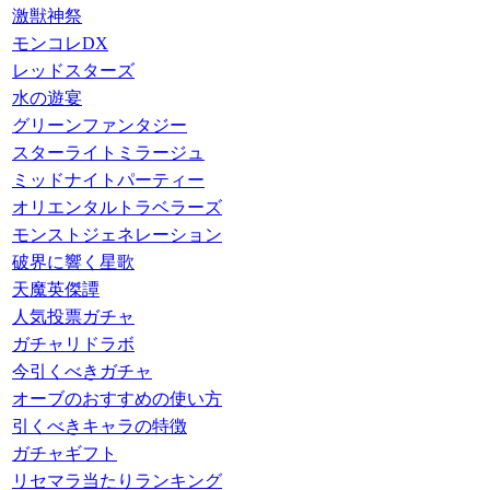
激獣神祭
モンコレDX
レッドスターズ
水の遊宴
グリーンファンタジー
スターライトミラージュ
ミッドナイトパーティー
オリエンタルトラベラーズ
モンストジェネレーション
破界に響く星歌
天魔英傑譚
人気投票ガチャ
ガチャリドラボ
今引くべきガチャ
オーブのおすすめの使い方
引くべきキャラの特徴
ガチャギフト
リセマラ当たりランキング