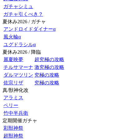
ガチャシミュ
ガチャ引くべき？
夏休み2026 / ガチャ
アンドロイドダイナーα
風火輪α
ユグドラシルα
夏休み2026 / 降臨
麗夏映夢
超究極の攻略
チルサマーナ
激究極の攻略
ダルマツリン
究極の攻略
佐宗リザ
究極の攻略
真/獣神化改
アラミス
ペリー
竹中半兵衛
定期開催ガチャ
彩獣神祭
超獣神祭