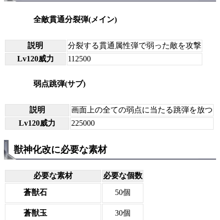
全敵貫通分裂弾(メイン)
説明
分裂する貫通属性弾で弱った敵を攻撃
Lv120威力
112500
弱点跳弾(サブ)
説明
画面上の全ての弱点に当たる跳弾を放つ
Lv120威力
225000
獣神化改に必要な素材
必要な素材
必要な個数
蒼獣石
50個
蒼獣玉
30個