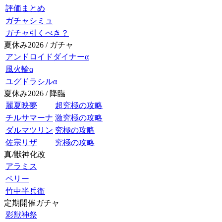
評価まとめ
ガチャシミュ
ガチャ引くべき？
夏休み2026 / ガチャ
アンドロイドダイナーα
風火輪α
ユグドラシルα
夏休み2026 / 降臨
麗夏映夢
超究極の攻略
チルサマーナ
激究極の攻略
ダルマツリン
究極の攻略
佐宗リザ
究極の攻略
真/獣神化改
アラミス
ペリー
竹中半兵衛
定期開催ガチャ
彩獣神祭