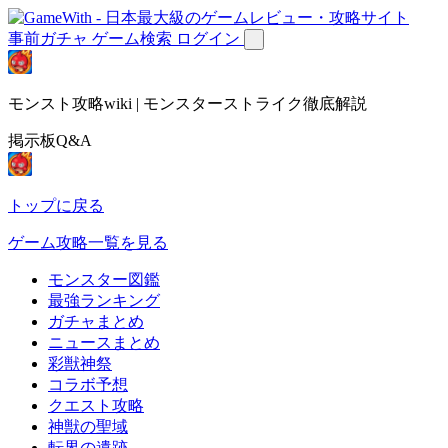
事前ガチャ
ゲーム検索
ログイン
モンスト攻略wiki | モンスターストライク徹底解説
掲示板Q&A
トップに戻る
ゲーム攻略一覧を見る
モンスター図鑑
最強ランキング
ガチャまとめ
ニュースまとめ
彩獣神祭
コラボ予想
クエスト攻略
神獣の聖域
転界の遺跡