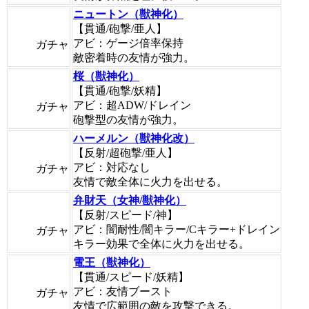
ニュートン（獣神化）
【貫通/砲撃/亜人】
アビ：ゲージ倍率保持
ガチャ
敵密着時の友情が強力。
桜（獣神化）
【貫通/砲撃/妖精】
アビ：超ADW/ドレイン
ガチャ
砲撃型の友情が強力。
ハーメルン（獣神化改）
【反射/超砲撃/亜人】
アビ：対応なし
ガチャ
友情で敵全体に火力を出せる。
弁財天（女神/獣神化）
【反射/スピード/神】
アビ：闇耐性/闇キラー/Cキラー+ドレイン
ガチャ
キラー効果で全体に火力を出せる。
電王（獣神化）
【貫通/スピード/妖精】
アビ：友情ブースト
ガチャ
友情で広範囲の敵を攻撃できる。