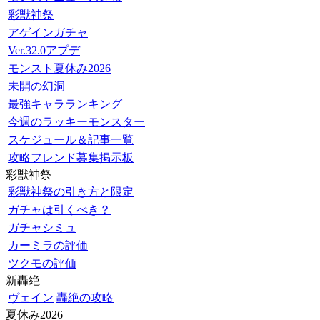
彩獣神祭
アゲインガチャ
Ver.32.0アプデ
モンスト夏休み2026
未開の幻洞
最強キャラランキング
今週のラッキーモンスター
スケジュール＆記事一覧
攻略フレンド募集掲示板
彩獣神祭
彩獣神祭の引き方と限定
ガチャは引くべき？
ガチャシミュ
カーミラの評価
ツクモの評価
新轟絶
ヴェイン
轟絶の攻略
夏休み2026