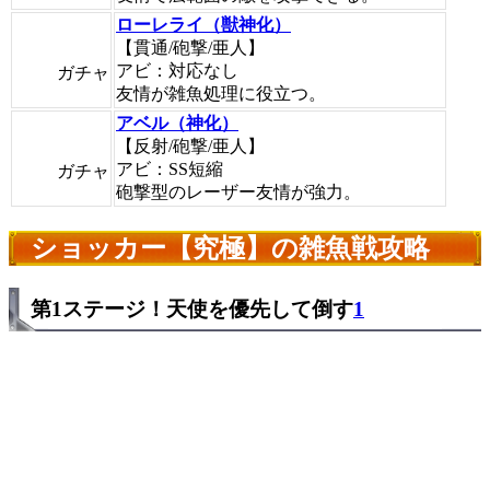
ローレライ（獣神化）
【貫通/砲撃/亜人】
アビ：対応なし
ガチャ
友情が雑魚処理に役立つ。
アベル（神化）
【反射/砲撃/亜人】
アビ：SS短縮
ガチャ
砲撃型のレーザー友情が強力。
ショッカー【究極】の雑魚戦攻略
第1ステージ！天使を優先して倒す
1