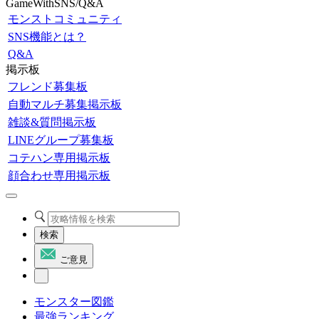
GameWithSNS/Q&A
モンストコミュニティ
SNS機能とは？
Q&A
掲示板
フレンド募集板
自動マルチ募集掲示板
雑談&質問掲示板
LINEグループ募集板
コテハン専用掲示板
顔合わせ専用掲示板
検索
ご意見
モンスター図鑑
最強ランキング