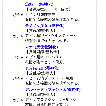
迅悠一（獣神化）
【貫通/砲撃/ボーダー隊員】
アビ：無属性耐性
ガチャ
友情で広範囲の敵を攻撃できる。
モノノケ少女（獣神化）
【貫通/砲撃/魔人】
アビ：超LS+ソウルスティール
ガチャ
砲撃友情で火力を出せる。
マナ（天使/獣神化）
【反射/砲撃/聖騎士】
アビ：超MSEL/バリア
ガチャ
友情が砲台として優秀。
Two for all（獣神化）
【反射/砲撃/亜人】
アビ：友情ブースト+SS短縮
ガチャ
友情で広範囲の敵を攻撃できる。
アルセーヌ（ファントム/獣神化）
【貫通/砲撃/亜人】
アビ：プロテクション+ダッシュ
ガチャ
友情が雑魚処理に役立つ。