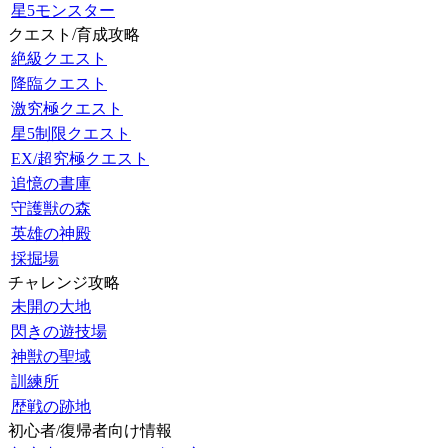
星5モンスター
クエスト/育成攻略
絶級クエスト
降臨クエスト
激究極クエスト
星5制限クエスト
EX/超究極クエスト
追憶の書庫
守護獣の森
英雄の神殿
採掘場
チャレンジ攻略
未開の大地
閃きの遊技場
神獣の聖域
訓練所
歴戦の跡地
初心者/復帰者向け情報