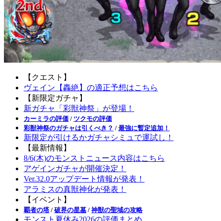
【クエスト】
ヴェイン【轟絶】の適正予想はこちら
【新限定ガチャ】
新ガチャ「彩獣神祭」が登場！
カーミラの評価
/
ツクモの評価
彩獣神祭のガチャは引くべき？
/
最強に暫定追加！
新限定が引けるかガチャシミュで運試し！
【最新情報】
8/6(木)のモンストニュース内容はこちら
アゲインガチャが開催決定！
Ver.32.0アップデート情報が発表！
アラミスの真獣神化が発表！
【イベント】
覇者の塔
/
破界の星墓
/
神獣の聖域の攻略
モンスト夏休み2026の評価まとめ