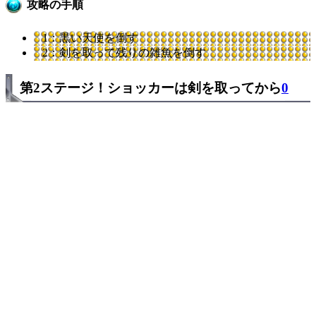
攻略の手順
1：黒い天使を倒す
2：剣を取って残りの雑魚を倒す
第2ステージ！ショッカーは剣を取ってから
0