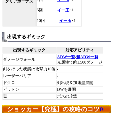
クリアボーナス
5回：
イー玉
×1
10回：
イー玉
×1
出現するギミック
出現するギミック
対応アビリティ
ADW一覧
/
超ADW一覧
ダメージウォール
光属性で約1,500ダメージ
剣を持った状態は攻撃力10倍
-
レーザーバリア
-
ドクロ
剣出現＆加速壁展開
ビットン
DWを展開
毒
ボスの攻撃
ショッカー【究極】の攻略のコツ
0