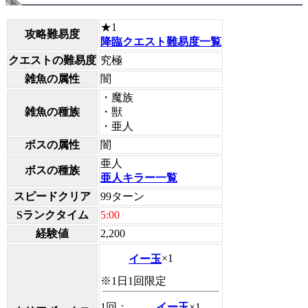
★1
攻略難易度
降臨クエスト難易度一覧
クエストの難易度
究極
雑魚の属性
闇
・魔族
雑魚の種族
・獣
・亜人
ボスの属性
闇
亜人
ボスの種族
亜人キラー一覧
スピードクリア
99ターン
Sランクタイム
5:00
経験値
2,200
イー玉
×1
※1日1回限定
1回：
イー玉
×1