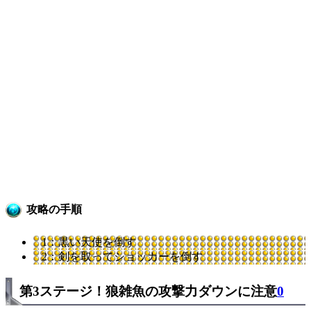
攻略の手順
1：黒い天使を倒す
2：剣を取ってショッカーを倒す
第3ステージ！狼雑魚の攻撃力ダウンに注意
0