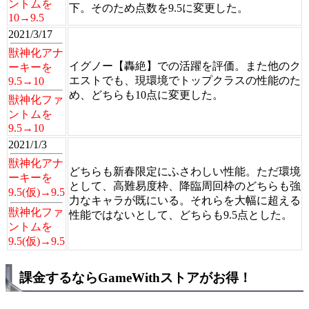
ントムを
下。そのため点数を9.5に変更した。
10→9.5
2021/3/17
獣神化アナ
イグノー【轟絶】での活躍を評価。また他のク
ーキーを
エストでも、現環境でトップクラスの性能のた
9.5→10
め、どちらも10点に変更した。
獣神化ファ
ントムを
9.5→10
2021/1/3
獣神化アナ
どちらも新春限定にふさわしい性能。ただ環境
ーキーを
として、高難易度枠、降臨周回枠のどちらも強
9.5(仮)→9.5
力なキャラが既にいる。それらを大幅に超える
獣神化ファ
性能ではないとして、どちらも9.5点とした。
ントムを
9.5(仮)→9.5
課金するならGameWithストアがお得！