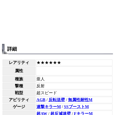
詳細
レアリティ
★★★★★★
属性
種族
亜人
撃種
反射
戦型
超スピード
アビリティ
AGB
/
反転送壁
/
無属性耐性M
ゲージ
連撃キラーM
/
SSブーストM
超AW
/
超反減速壁
/
FキラーM