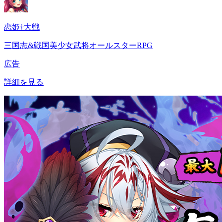
恋姫†大戦
三国志&戦国美少女武将オールスターRPG
広告
詳細を見る