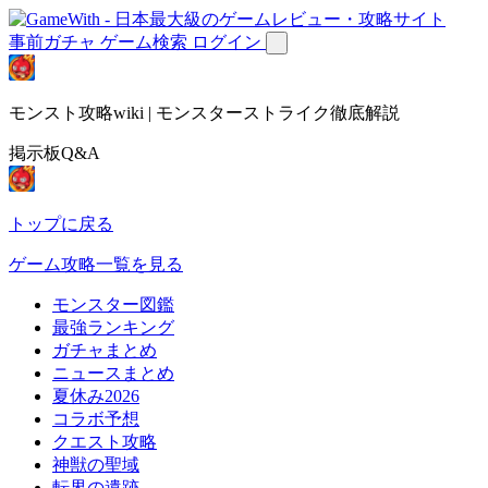
事前ガチャ
ゲーム検索
ログイン
モンスト攻略wiki | モンスターストライク徹底解説
掲示板Q&A
トップに戻る
ゲーム攻略一覧を見る
モンスター図鑑
最強ランキング
ガチャまとめ
ニュースまとめ
夏休み2026
コラボ予想
クエスト攻略
神獣の聖域
転界の遺跡