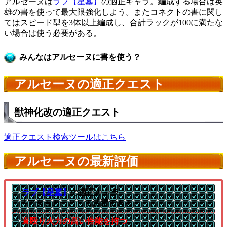
アルセーヌは
ラブ【星墓】
の適正キャラ。編成する場合は英
雄の書を使って最大限強化しよう。またコネクトの書に関し
てはスピード型を3体以上編成し、合計ラックが100に満たな
い場合は使う必要がある。
みんなはアルセーヌに書を使う？
アルセーヌの適正クエスト
獣神化改の適正クエスト
適正クエスト検索ツールはこちら
アルセーヌの最新評価
ラブ【星墓】
の適正キャラ
└アタッカーとして活躍できる
直殴り火力の高い性能を持つ