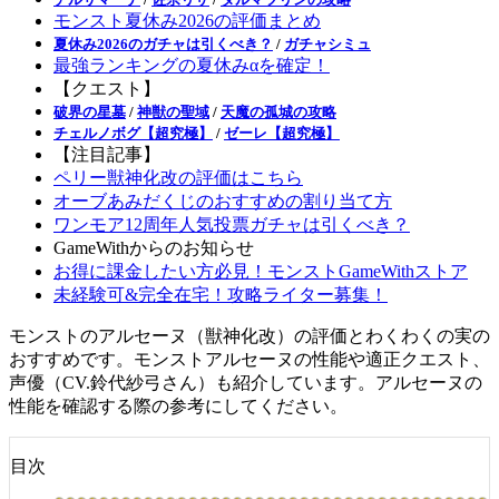
モンスト夏休み2026の評価まとめ
夏休み2026のガチャは引くべき？
/
ガチャシミュ
最強ランキングの夏休みαを確定！
【クエスト】
破界の星墓
/
神獣の聖域
/
天魔の孤城の攻略
チェルノボグ【超究極】
/
ゼーレ【超究極】
【注目記事】
ペリー獣神化改の評価はこちら
オーブあみだくじのおすすめの割り当て方
ワンモア12周年人気投票ガチャは引くべき？
GameWithからのお知らせ
お得に課金したい方必見！モンストGameWithストア
未経験可&完全在宅！攻略ライター募集！
モンストのアルセーヌ（獣神化改）の評価とわくわくの実の
おすすめです。モンストアルセーヌの性能や適正クエスト、
声優（CV.鈴代紗弓さん）も紹介しています。アルセーヌの
性能を確認する際の参考にしてください。
目次