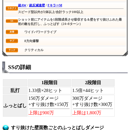
超AW
/
超反減速壁
/
FキラーM
コネクト
スピード型以外が2体以上/合計ラック100以上
ショット前にアイテムを1段階成長させ吸収する＆壁をすり抜けふれた最
SS
初の敵を乱打し、ふっとばす（24+8ターン）
ワイドパワードライブ
友情
8方向爆撃
サブ
クリティカル
ラック
SSの詳細
1段階目
2段階目
乱打
1.33倍×28ヒット
1.5倍×44ヒット
150万ダメージ
300万ダメージ
+すり抜け数×150万
+すり抜け数×300万
ふっとばし
上限は900万
上限は1,800万
すり抜けた壁面数ごとのふっとばしダメージ