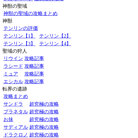
神獣の聖域
神獣の聖域の攻略まとめ
神獣
テンリンの評価
テンリン【1】
テンリン【2】
テンリン【3】
テンリン【4】
聖域の狩人
リウイン
攻略記事
ラシード
攻略記事
ミュア
攻略記事
エシカル
攻略記事
転界の遺跡
攻略まとめ
サンドラ
超究極の攻略
プラネタル
超究極の攻略
お抹
超究極の攻略
サディアル
超究極の攻略
ドラクロノ
超究極の攻略