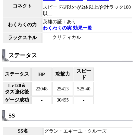
コネクト
スピード型以外が2体以上/合計ラック100
以上
英雄の証：あり
わくわくの力
わくわくの実 効果一覧
クリティカル
ラックスキル
ステータス
スピー
ステータス
攻撃力
HP
ド
Lv120＆
22048
25413
525.40
タス強化後
ゲージ成功
-
30495
-
SS
SS名
グラン・エギーユ・クルーズ