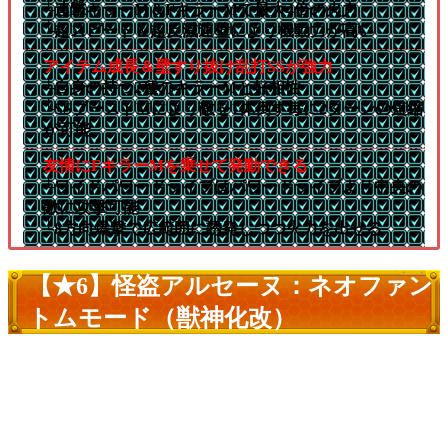
└連撃キラーM＆FキラーMで最大4倍の火力
└超スピード＆超反減速壁により機動力が高い
アイテム成長＆壁すり抜け乱打SSが強力
└自身の持つ2種のキラーMと好相性
└SSブーストMにより敵を1体倒す毎に2ターンの短縮
が可能
友情にFキラーMを乗せて発動できる
└ワイドパワードライブはパワードライブより中央の
敵に攻撃可能
└8方向爆撃で広範囲に誘発しつつ火力を出せる
【★6】怪盗アルセーヌ：ネオファン
トムモード（獣神化改）