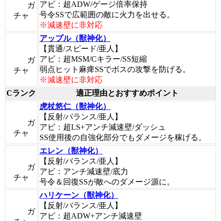
アビ：超ADW/ゲージ倍率保持
ガ
号令SSで広範囲の敵に火力を出せる。
チャ
※減速壁に非対応
アップル（獣神化）
【貫通/スピード/亜人】
アビ：超MSM/Cキラー/SS短縮
ガ
弱点ヒット麻痺SSでボスの攻撃を防げる。
チャ
※減速壁に非対応
Cランク
適正理由とおすすめポイント
虎杖悠仁（獣神化）
【反射/バランス/亜人】
ガ
アビ：超LS+アンチ減速壁/ダッシュ
チャ
SS使用後の自強化部分でもダメージを稼げる。
エレン（獣神化）
【反射/バランス/亜人】
ガ
アビ：アンチ減速壁/底力
チャ
号令＆回復SSが敵へのダメージ源に。
ハリケーン（獣神化）
【反射/バランス/亜人】
ガ
アビ：超ADW+アンチ減速壁