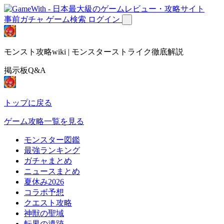
事前ガチャ
ゲーム検索
ログイン
モンスト攻略wiki | モンスターストライク徹底解説
掲示板Q&A
トップに戻る
ゲーム攻略一覧を見る
モンスター図鑑
最強ランキング
ガチャまとめ
ニュースまとめ
夏休み2026
コラボ予想
クエスト攻略
神獣の聖域
転界の遺跡