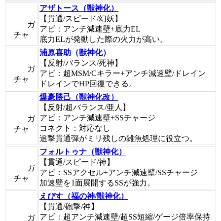
アザトース（獣神化）
【貫通/スピード/幻妖】
ガ
アビ：アンチ減速壁+底力EL
チャ
底力ELが発動した際の火力が高い。
浦原喜助（獣神化）
【反射/バランス/死神】
ガ
アビ：超MSM/Cキラー+アンチ減速壁/ドレイン
チャ
ドレインでHP回復できる。
爆豪勝己（獣神化改）
【反射/超バランス/亜人】
アビ：アンチ減速壁+SSチャージ
ガ
コネクト：対応なし
チャ
追撃貫通弾がミリ残しの雑魚処理に役立つ。
フォルトゥナ（獣神化）
【貫通/スピード/神】
ガ
アビ：SSアクセル+アンチ減速壁/SSチャージ
チャ
加速壁を1面展開するSSが強力。
えびす（福の神/獣神化）
【貫通/砲撃/神】
アビ：超アンチ減速壁/超SS短縮/ゲージ倍率保持
ガ