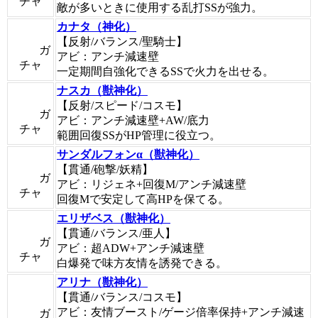
チャ
敵が多いときに使用する乱打SSが強力。
カナタ（神化）
【反射/バランス/聖騎士】
ガ
アビ：アンチ減速壁
チャ
一定期間自強化できるSSで火力を出せる。
ナスカ（獣神化）
【反射/スピード/コスモ】
ガ
アビ：アンチ減速壁+AW/底力
チャ
範囲回復SSがHP管理に役立つ。
サンダルフォンα（獣神化）
【貫通/砲撃/妖精】
ガ
アビ：リジェネ+回復M/アンチ減速壁
チャ
回復Mで安定して高HPを保てる。
エリザベス（獣神化）
【貫通/バランス/亜人】
ガ
アビ：超ADW+アンチ減速壁
チャ
白爆発で味方友情を誘発できる。
アリナ（獣神化）
【貫通/バランス/コスモ】
アビ：友情ブースト/ゲージ倍率保持+アンチ減速
ガ