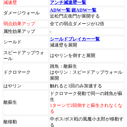
減速壁
アンチ減速壁一覧
ADW一覧
/
超ADW一覧
ダメージウォール
近松門左衛門が展開する
弱点効果アップ
全ての弱点ダメージが12倍
属性効果アップ
-
シールドブレイカー一覧
シールド
減速壁を展開
スピードアップウォ
はやリンを倒すと展開
ール
雑魚：敵蘇生
ドクロマーク
はやリン：スピードアップウォール
展開
はやリン
触れると1回のみ加速する
ドクロマーク発動で同一の雑魚が蘇
生
敵蘇生
1ターンで2回倒すと蘇生されなくな
る
中ボス/ボス戦の風魔小太郎が移動す
敵移動
る