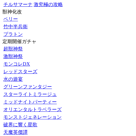
チルサマーナ
激究極の攻略
獣神化改
ペリー
竹中半兵衛
プラトン
定期開催ガチャ
超獣神祭
激獣神祭
モンコレDX
レッドスターズ
水の遊宴
グリーンファンタジー
スターライトミラージュ
ミッドナイトパーティー
オリエンタルトラベラーズ
モンストジェネレーション
破界に響く星歌
天魔英傑譚