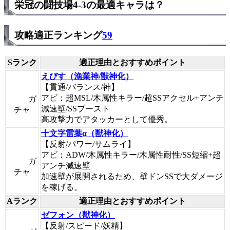
栄冠の闘技場4-3の最適キャラは？
攻略適正ランキング
59
Sランク
適正理由とおすすめポイント
えびす（漁業神/獣神化）
【貫通/バランス/神】
アビ：超MSL/木属性キラー/超SSアクセル+アンチ
ガ
減速壁/SSブースト
チャ
高攻撃力でアタッカーとして優秀。
十文字雷葉α（獣神化）
【反射/パワー/サムライ】
アビ：ADW/木属性キラー/木属性耐性/SS短縮+超
ガ
アンチ減速壁
チャ
加速壁が展開されるため、壁ドンSSで大ダメージ
を稼げる。
Aランク
適正理由とおすすめポイント
ゼフォン（獣神化）
【反射/スピード/妖精】