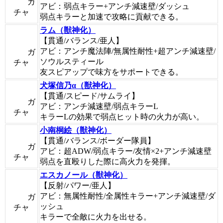
ガ
アビ：弱点キラー+アンチ減速壁/ダッシュ
チャ
弱点キラーと加速で攻略に貢献できる。
ラム（獣神化）
【貫通/バランス/亜人】
アビ：アンチ魔法陣/無属性耐性+超アンチ減速壁/
ガ
ソウルスティール
チャ
友スピアップで味方をサポートできる。
犬塚信乃α（獣神化）
【貫通/スピード/サムライ】
ガ
アビ：アンチ減速壁/弱点キラーL
チャ
キラーLの効果で弱点ヒット時の火力が高い。
小南桐絵（獣神化）
【貫通/バランス/ボーダー隊員】
ガ
アビ：超ADW/弱点キラー/友情×2+アンチ減速壁
チャ
弱点を直殴りした際に高火力を発揮。
エスカノール（獣神化）
【反射/パワー/亜人】
アビ：無属性耐性/全属性キラー+アンチ減速壁/ダ
ガ
ッシュ
チャ
キラーで全敵に火力を出せる。