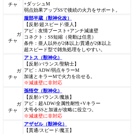
+ダッシュM
チャ
弱点効果アップSSで後続の火力をサポート。
服部半蔵（獣神化改）
【反射/超スピード/亜人】
アビ：友情ブースト+アンチ減速壁
ガ
コネクト：SS短縮（発動は任意）
チャ
条件：亜人以外が2体以上/貫通が2体以上
超スピード型で雑魚処理をしやすい。
アトス（獣神化）
【反射/バランス/聖騎士】
アビ：ADW/弱点キラーM
ガ
加速とキラーMで火力を出せる。
チャ
※減速壁に非対応
孫悟空（獣神化）
【反射/バランス/魔族】
アビ：超ADW/全属性耐性+Vキラー
ガ
大号令SSと加速が攻略に役立つ。
チャ
※減速壁に非対応
アザゼル（獣神化）
【貫通/スピード/魔王】