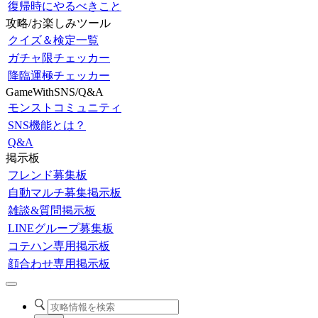
復帰時にやるべきこと
攻略/お楽しみツール
クイズ＆検定一覧
ガチャ限チェッカー
降臨運極チェッカー
GameWithSNS/Q&A
モンストコミュニティ
SNS機能とは？
Q&A
掲示板
フレンド募集板
自動マルチ募集掲示板
雑談&質問掲示板
LINEグループ募集板
コテハン専用掲示板
顔合わせ専用掲示板