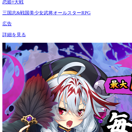
恋姫†大戦
三国志&戦国美少女武将オールスターRPG
広告
詳細を見る