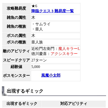
★6
攻略難易度
降臨クエスト難易度一覧
雑魚の属性
木
・サムライ
雑魚の種族
・亜人
ボスの属性
木
ボスの種族
亜人族
近松門左衛門：
魔人キラーL
敵のアビリティ
徳川慶喜：
アクシスキラー
スピードクリア
27ターン
経験値
5,000
風魔小太郎
ボスモンスター
出現するギミック
出現するギミック
対応アビリティ