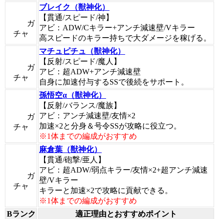
ブレイク（獣神化）
【貫通/スピード/神】
ガ
アビ：ADW/Cキラー+アンチ減速壁/Vキラー
チャ
高スピードのキラー持ちで大ダメージを稼げる。
マチュピチュ（獣神化）
【反射/スピード/魔人】
ガ
アビ：超ADW+アンチ減速壁
チャ
自身に加速付与するSSで後続をサポート。
孫悟空α（獣神化）
【反射/バランス/魔族】
アビ：アンチ減速壁/友情×2
ガ
加速×2と分身＆号令SSが攻略に役立つ。
チャ
※1体までの編成がおすすめ
麻倉葉（獣神化）
【貫通/砲撃/亜人】
アビ：超ADW/弱点キラー/友情×2+超アンチ減速
ガ
壁/Vキラー
チャ
キラーと加速×2で攻略に貢献できる。
※1体までの編成がおすすめ
Bランク
適正理由とおすすめポイント