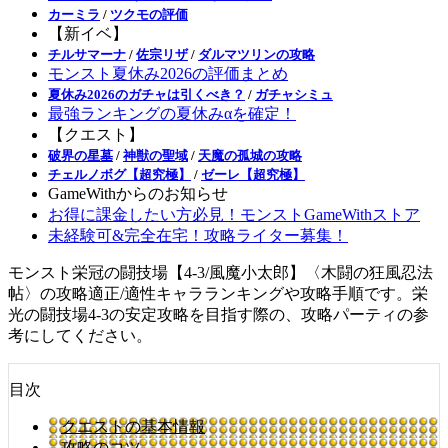
カーミラ
/
ツクモの評価
【新イベ】
チルサマーナ
/
佐宗リザ
/
ダルマツリンの攻略
モンスト夏休み2026の評価まとめ
夏休み2026のガチャは引くべき？
/
ガチャシミュ
最強ランキングの夏休みαを確定！
【クエスト】
破界の星墓
/
神獣の聖域
/
天魔の孤城の攻略
チェルノボグ【超究極】
/
ゼーレ【超究極】
GameWithからのお知らせ
お得に課金したい方必見！モンストGameWithストア
未経験可&完全在宅！攻略ライター募集！
モンスト栄冠の闘技場【4-3/風魔小太郎】〈木闘の狂風忍法
帖〉の攻略適正/適性キャラランキングや攻略手順です。栄
光の闘技場4-3の安定攻略を目指す際の、攻略パーティの参
考にしてください。
目次
クエストの基本情報
攻略のコツ