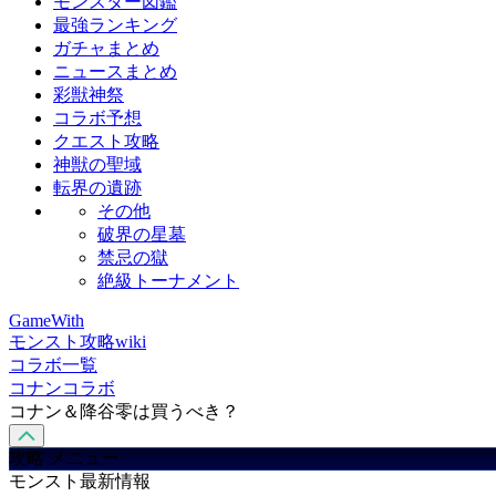
モンスター図鑑
最強ランキング
ガチャまとめ
ニュースまとめ
彩獣神祭
コラボ予想
クエスト攻略
神獣の聖域
転界の遺跡
その他
破界の星墓
禁忌の獄
絶級トーナメント
GameWith
モンスト攻略wiki
コラボ一覧
コナンコラボ
コナン＆降谷零は買うべき？
攻略 メニュー
モンスト最新情報