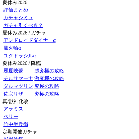
夏休み2026
評価まとめ
ガチャシミュ
ガチャ引くべき？
夏休み2026 / ガチャ
アンドロイドダイナーα
風火輪α
ユグドラシルα
夏休み2026 / 降臨
麗夏映夢
超究極の攻略
チルサマーナ
激究極の攻略
ダルマツリン
究極の攻略
佐宗リザ
究極の攻略
真/獣神化改
アラミス
ペリー
竹中半兵衛
定期開催ガチャ