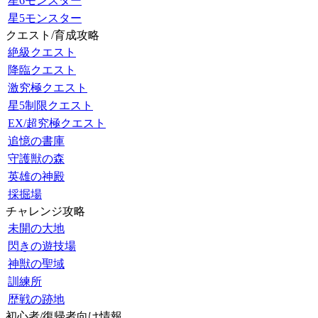
星6モンスター
星5モンスター
クエスト/育成攻略
絶級クエスト
降臨クエスト
激究極クエスト
星5制限クエスト
EX/超究極クエスト
追憶の書庫
守護獣の森
英雄の神殿
採掘場
チャレンジ攻略
未開の大地
閃きの遊技場
神獣の聖域
訓練所
歴戦の跡地
初心者/復帰者向け情報