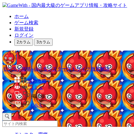
ホーム
ゲーム検索
新規登録
ログイン
2カラム
3カラム
モンスト攻略wiki | モンスターストライク徹底解説
他の攻略
コミュ
掲示板
Q&A