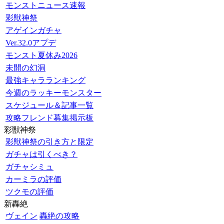
モンストニュース速報
彩獣神祭
アゲインガチャ
Ver.32.0アプデ
モンスト夏休み2026
未開の幻洞
最強キャラランキング
今週のラッキーモンスター
スケジュール＆記事一覧
攻略フレンド募集掲示板
彩獣神祭
彩獣神祭の引き方と限定
ガチャは引くべき？
ガチャシミュ
カーミラの評価
ツクモの評価
新轟絶
ヴェイン
轟絶の攻略