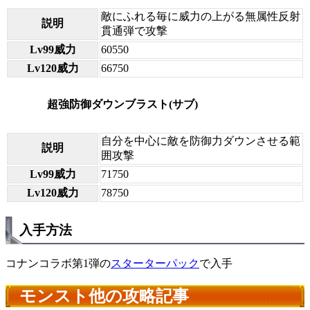
敵にふれる毎に威力の上がる無属性反射
説明
貫通弾で攻撃
Lv99威力
60550
Lv120威力
66750
超強防御ダウンブラスト(サブ)
自分を中心に敵を防御力ダウンさせる範
説明
囲攻撃
Lv99威力
71750
Lv120威力
78750
入手方法
コナンコラボ第1弾の
スターターパック
で入手
モンスト他の攻略記事