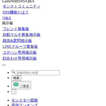
GameWithSNS/Q&A
モンストコミュニティ
SNS機能とは？
Q&A
掲示板
フレンド募集板
自動マルチ募集掲示板
雑談&質問掲示板
LINEグループ募集板
コテハン専用掲示板
顔合わせ専用掲示板
検索
ご意見
モンスター図鑑
最強ランキング