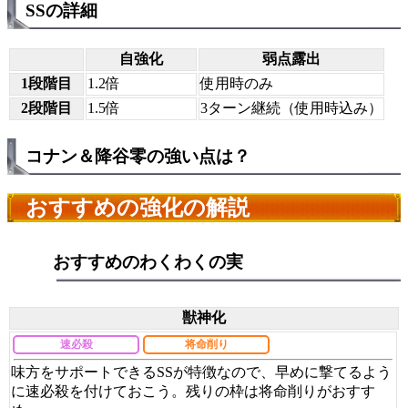
SSの詳細
自強化
弱点露出
1段階目
1.2倍
使用時のみ
2段階目
1.5倍
3ターン継続（使用時込み）
コナン＆降谷零の強い点は？
おすすめの強化の解説
おすすめのわくわくの実
獣神化
速必殺
将命削り
味方をサポートできるSSが特徴なので、早めに撃てるよう
に速必殺を付けておこう。残りの枠は将命削りがおすす