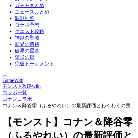
ガチャまとめ
ニュースまとめ
彩獣神祭
コラボ予想
クエスト攻略
神獣の聖域
転界の遺跡
破界の星墓
禁忌の獄
絶級トーナメント
GameWith
モンスト攻略wiki
コラボ一覧
コナンコラボ
コナン＆降谷零（ふるやれい）の最新評価とわくわくの実
【モンスト】コナン＆降谷零
（ふるやれい）の最新評価と