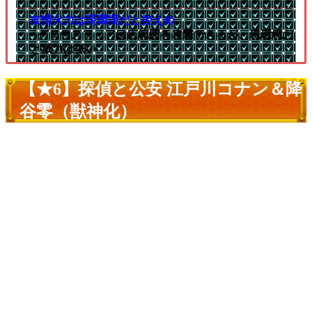
友情火力は現環境だと控えめ
└グロウスフィアは広範囲を攻撃できるが、現環境だ
と威力は低い
【★6】探偵と公安 江戸川コナン＆降
谷零（獣神化）