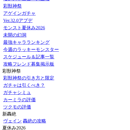
彩獣神祭
アゲインガチャ
Ver.32.0アプデ
モンスト夏休み2026
未開の幻洞
最強キャラランキング
今週のラッキーモンスター
スケジュール＆記事一覧
攻略フレンド募集掲示板
彩獣神祭
彩獣神祭の引き方と限定
ガチャは引くべき？
ガチャシミュ
カーミラの評価
ツクモの評価
新轟絶
ヴェイン
轟絶の攻略
夏休み2026