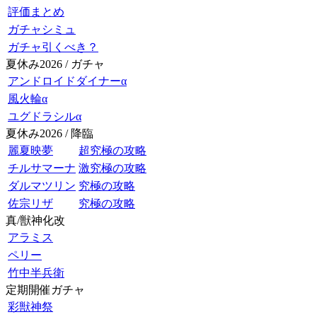
評価まとめ
ガチャシミュ
ガチャ引くべき？
夏休み2026 / ガチャ
アンドロイドダイナーα
風火輪α
ユグドラシルα
夏休み2026 / 降臨
麗夏映夢
超究極の攻略
チルサマーナ
激究極の攻略
ダルマツリン
究極の攻略
佐宗リザ
究極の攻略
真/獣神化改
アラミス
ペリー
竹中半兵衛
定期開催ガチャ
彩獣神祭