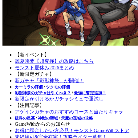
【新イベント】
麗夏映夢【超究極】の攻略はこちら
モンスト夏休み2026まとめ
【新限定ガチャ】
新ガチャ「彩獣神祭」が開催！
カーミラの評価
/
ツクモの評価
彩獣神祭のガチャは引くべき？
/
最強に暫定追加！
新限定が引けるかガチャシミュで運試し！
【注目記事】
アゲインガチャのおすすめコースと当たりキャラ
破界の星墓
/
神獣の聖域
/
天魔の孤城の攻略
GameWithからのお知らせ
お得に課金したい方必見！モンストGameWithストア
未経験可&完全在宅！攻略ライター募集！