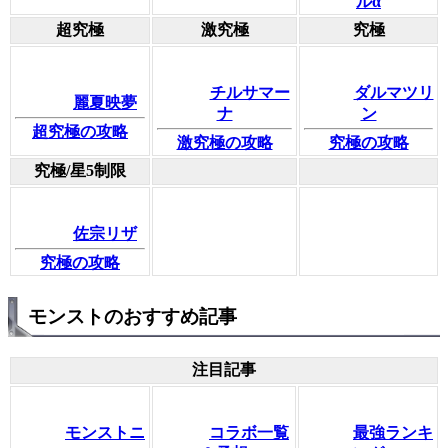
ルα
超究極
激究極
究極
チルサマー
ダルマツリ
麗夏映夢
ナ
ン
超究極の攻略
激究極の攻略
究極の攻略
究極/星5制限
佐宗リザ
究極の攻略
モンストのおすすめ記事
注目記事
モンストニ
コラボ一覧
最強ランキ