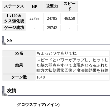
スピー
ステータス
攻撃力
HP
ド
Lv120＆
22793
24785
463.58
タス強化後
ゲージ成功
-
29742
-
SS
SS名
ちょっとワケありでね･･･
スピードとパワーがアップし、ヒットし
効果
た敵の弱点をすべて出現させる＆ふれた
味方の状態異常回復と魔法陣効果を解除
ターン数
16+8
友情
グロウスフィア(メイン)