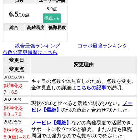
点数
ユーザー評価
6.5
/10点
総合
高難易度
低難易度
総合最強ランキング
コラボ最強ランキング
点数の変更履歴はこちら
変更日
変更理由
変更点
2024/2/20
キャラの点数全体見直しのため、点数を変更。
獣神化を
全体見直しの詳細は
こちらの記事
で説明。
7→6.5
2022/9/9
現状の8.0と比べると活躍の場が少ない。
ノー
獣神化を
ビレ【爆絶】
の他の適正と合わせ7.0とした。
8.0→7.0
2022/5/5
ノービレ【爆絶】
などの高難易度で活躍でき、
サポートに役立つSSが優秀。また友情も降臨
獣神化を
周回では強力なので点数を8.0で確定した。
8.0(仮)→8.0