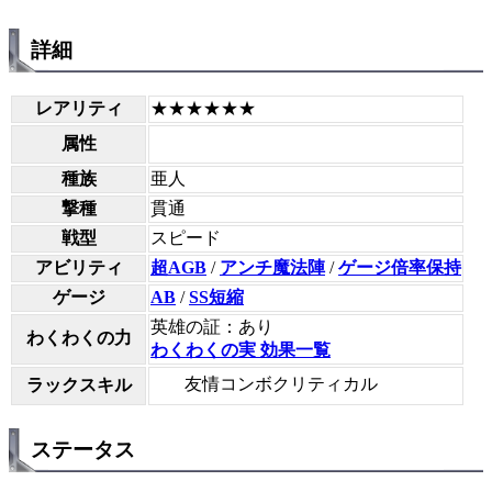
詳細
レアリティ
★★★★★★
属性
種族
亜人
撃種
貫通
戦型
スピード
アビリティ
超AGB
/
アンチ魔法陣
/
ゲージ倍率保持
ゲージ
AB
/
SS短縮
英雄の証：あり
わくわくの力
わくわくの実 効果一覧
友情コンボクリティカル
ラックスキル
ステータス