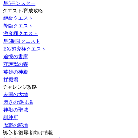
星5モンスター
クエスト/育成攻略
絶級クエスト
降臨クエスト
激究極クエスト
星5制限クエスト
EX/超究極クエスト
追憶の書庫
守護獣の森
英雄の神殿
採掘場
チャレンジ攻略
未開の大地
閃きの遊技場
神獣の聖域
訓練所
歴戦の跡地
初心者/復帰者向け情報