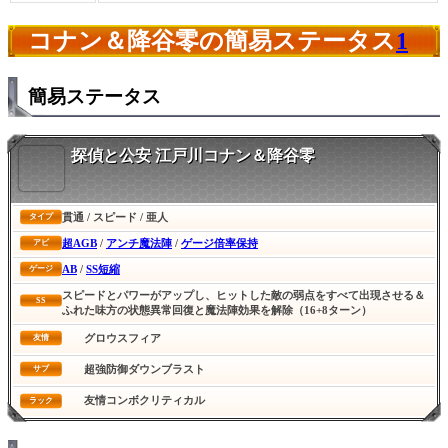
コナン＆降谷零の簡易ステータス
1
簡易ステータス
探偵と公安 江戸川コナン＆降谷零
貫通 / スピード / 亜人
タイプ
超AGB
/
アンチ魔法陣
/
ゲージ倍率保持
アビ
AB
/
SS短縮
ゲージ
スピードとパワーがアップし、ヒットした敵の弱点をすべて出現させる＆
SS
ふれた味方の状態異常回復と魔法陣効果を解除（16+8ターン）
グロウスフィア
友情
超強防御ダウンブラスト
サブ
友情コンボクリティカル
ラック