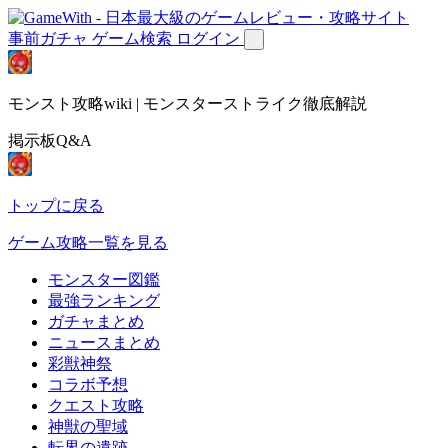
事前ガチャ
ゲーム検索
ログイン
モンスト攻略wiki | モンスターストライク徹底解説
掲示板Q&A
トップに戻る
ゲーム攻略一覧を見る
モンスター図鑑
最強ランキング
ガチャまとめ
ニュースまとめ
彩獣神祭
コラボ予想
クエスト攻略
神獣の聖域
転界の遺跡