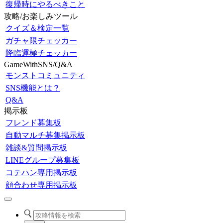
復帰時にやるべきこと
攻略/お楽しみツール
クイズ＆検定一覧
ガチャ限チェッカー
降臨運極チェッカー
GameWithSNS/Q&A
モンストコミュニティ
SNS機能とは？
Q&A
掲示板
フレンド募集板
自動マルチ募集掲示板
雑談&質問掲示板
LINEグループ募集板
コテハン専用掲示板
顔合わせ専用掲示板