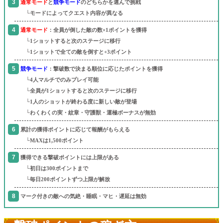
通常モード
と
競争モード
のどちらかを選んで挑戦
└モードによってクエスト内容が異なる
通常モード
：全員が倒した敵の数×1ポイントを獲得
└1ショットすると次のステージに移行
└1ショットで全ての敵を倒すと+3ポイント
競争モード
：撃破数で決まる順位に応じたポイントを獲得
└4人マルチでのみプレイ可能
└全員が1ショットすると次のステージに移行
└1人のショットが終わる度に新しい敵が登場
└わくわくの実・紋章・守護獣・運極ボーナスが無効
累計の獲得ポイントに応じて報酬がもらえる
└MAXは1,500ポイント
獲得できる撃破ポイントには上限がある
└初日は300ポイントまで
└毎日200ポイントずつ上限が解放
マーク付きの敵への気絶・睡眠・マヒ・遅延は無効