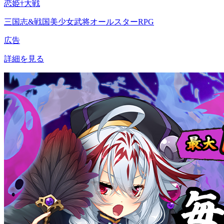
恋姫†大戦
三国志&戦国美少女武将オールスターRPG
広告
詳細を見る