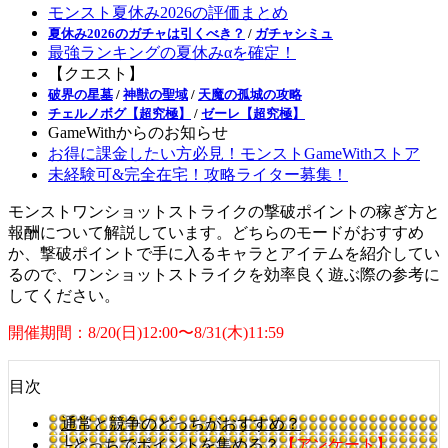
モンスト夏休み2026の評価まとめ
夏休み2026のガチャは引くべき？
/
ガチャシミュ
最強ランキングの夏休みαを確定！
【クエスト】
破界の星墓
/
神獣の聖域
/
天魔の孤城の攻略
チェルノボグ【超究極】
/
ゼーレ【超究極】
GameWithからのお知らせ
お得に課金したい方必見！モンストGameWithストア
未経験可&完全在宅！攻略ライター募集！
モンストワンショットストライクの撃破ポイントの稼ぎ方と
報酬について解説しています。どちらのモードがおすすめ
か、撃破ポイントで手に入るキャラとアイテムを紹介してい
るので、ワンショットストライクを効率良く遊ぶ際の参考に
してください。
開催期間：8/20(日)12:00〜8/31(木)11:59
目次
通常と競争のどっちがおすすめ？
└どっちでポイントを集める？
【アンケート】