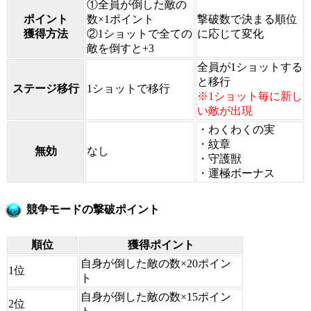
①全員が倒した敵の
ポイント
数×1ポイント
撃破数で決まる順位
獲得方法
②1ショットで全ての
に応じて変化
敵を倒すと+3
全員が1ショットする
と移行
ステージ移行
1ショットで移行
※1ショット毎に新し
い敵が出現
・わくわくの実
・紋章
無効
なし
・守護獣
・運極ボーナス
競争モードの撃破ポイント
順位
獲得ポイント
自身が倒した敵の数×20ポイン
1位
ト
自身が倒した敵の数×15ポイン
2位