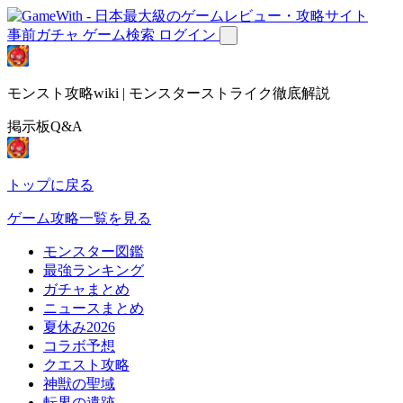
事前ガチャ
ゲーム検索
ログイン
モンスト攻略wiki | モンスターストライク徹底解説
掲示板Q&A
トップに戻る
ゲーム攻略一覧を見る
モンスター図鑑
最強ランキング
ガチャまとめ
ニュースまとめ
夏休み2026
コラボ予想
クエスト攻略
神獣の聖域
転界の遺跡