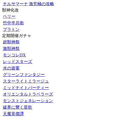
チルサマーナ
激究極の攻略
獣神化改
ペリー
竹中半兵衛
プラトン
定期開催ガチャ
超獣神祭
激獣神祭
モンコレDX
レッドスターズ
水の遊宴
グリーンファンタジー
スターライトミラージュ
ミッドナイトパーティー
オリエンタルトラベラーズ
モンストジェネレーション
破界に響く星歌
天魔英傑譚