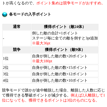
トが高くなるので、
ポイント集めは競争モードがおすすめ。
各モードの入手ポイント
通常
獲得ポイント（敵24体）
倒した敵の合計×1ポイント
-
ステージ毎に全ての敵を倒すと3pt追加
※最大36pt
競争
獲得ポイント（敵9体）
自身が倒した敵の数×20ポイント
1位
※最大180pt
2位
自身が倒した敵の数×15ポイント
3位
自身が倒した敵の数×12ポイント
4位
自身が倒した敵の数×10ポイント
競争モードで誰かが途中離脱した場合、離脱した人数に応じ
て獲得できる撃破ポイントが減少する。
例えば2人離脱して1
位になっても、獲得できるポイントは3位のものになる。