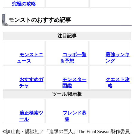
究極の攻略
モンストのおすすめ記事
注目記事
モンストニ
コラボ一覧
最強ランキ
ュース
＆予想
ング
おすすめガ
モンスター
クエスト攻
チャ
図鑑
略
ツール/掲示板
適正検索ツ
フレンド募
ール
集
©諫山創・講談社／「進撃の巨人」The Final Season製作委員