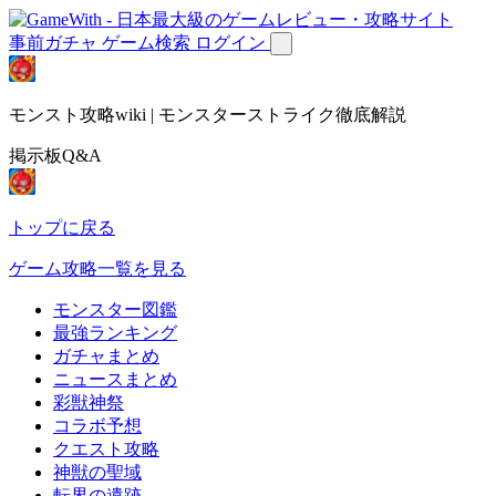
事前ガチャ
ゲーム検索
ログイン
モンスト攻略wiki | モンスターストライク徹底解説
掲示板Q&A
トップに戻る
ゲーム攻略一覧を見る
モンスター図鑑
最強ランキング
ガチャまとめ
ニュースまとめ
彩獣神祭
コラボ予想
クエスト攻略
神獣の聖域
転界の遺跡