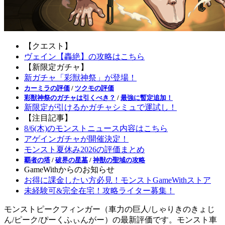
【クエスト】
ヴェイン【轟絶】の攻略はこちら
【新限定ガチャ】
新ガチャ「彩獣神祭」が登場！
カーミラの評価
/
ツクモの評価
彩獣神祭のガチャは引くべき？
/
最強に暫定追加！
新限定が引けるかガチャシミュで運試し！
【注目記事】
8/6(木)のモンストニュース内容はこちら
アゲインガチャが開催決定！
モンスト夏休み2026の評価まとめ
覇者の塔
/
破界の星墓
/
神獣の聖域の攻略
GameWithからのお知らせ
お得に課金したい方必見！モンストGameWithストア
未経験可&完全在宅！攻略ライター募集！
モンストピークフィンガー（車力の巨人/しゃりきのきょじ
ん/ピーク/ぴーくふぃんがー）の最新評価です。モンスト車