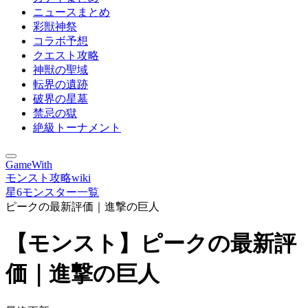
ニュースまとめ
彩獣神祭
コラボ予想
クエスト攻略
神獣の聖域
転界の遺跡
破界の星墓
禁忌の獄
絶級トーナメント
GameWith
モンスト攻略wiki
星6モンスター一覧
ピークの最新評価｜進撃の巨人
【モンスト】ピークの最新評
価｜進撃の巨人