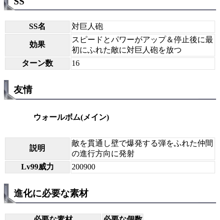
SS
SS名
対巨人砲
スピードとパワーがアップ＆停止後に最
効果
初にふれた敵に対巨人砲を放つ
ターン数
16
友情
ウォールボム(メイン)
敵を貫通し壁で爆発する弾をふれた仲間
説明
の進行方向に発射
Lv99威力
200900
進化に必要な素材
必要な素材
必要な個数