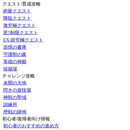
クエスト/育成攻略
絶級クエスト
降臨クエスト
激究極クエスト
星5制限クエスト
EX/超究極クエスト
追憶の書庫
守護獣の森
英雄の神殿
採掘場
チャレンジ攻略
未開の大地
閃きの遊技場
神獣の聖域
訓練所
歴戦の跡地
初心者/復帰者向け情報
初心者のおすすめの進め方