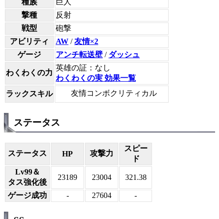
種族
巨人
撃種
反射
戦型
砲撃
アビリティ
AW
/
友情×2
ゲージ
アンチ転送壁
/
ダッシュ
英雄の証：なし
わくわくの力
わくわくの実 効果一覧
友情コンボクリティカル
ラックスキル
ステータス
スピー
ステータス
攻撃力
HP
ド
Lv99＆
23189
23004
321.38
タス強化後
ゲージ成功
-
27604
-