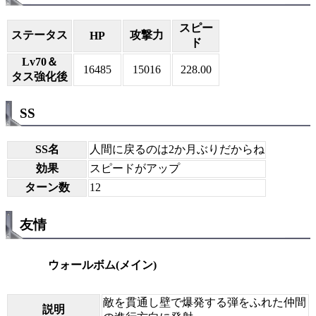
スピー
ステータス
攻撃力
HP
ド
Lv70＆
16485
15016
228.00
タス強化後
SS
SS名
人間に戻るのは2か月ぶりだからね
効果
スピードがアップ
ターン数
12
友情
ウォールボム(メイン)
敵を貫通し壁で爆発する弾をふれた仲間
説明