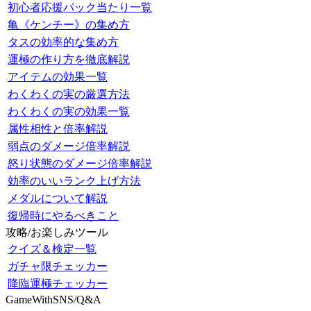
初心者応援パック当たり一覧
亀《ケンチー》の集め方
タスの効率的な集め方
運極の作り方を徹底解説
アイテムの効果一覧
わくわくの実の厳選方法
わくわくの実の効果一覧
属性相性と倍率解説
弱点のダメージ倍率解説
怒り状態のダメージ倍率解説
効率のいいランク上げ方法
メダルについて解説
復帰時にやるべきこと
攻略/お楽しみツール
クイズ＆検定一覧
ガチャ限チェッカー
降臨運極チェッカー
GameWithSNS/Q&A