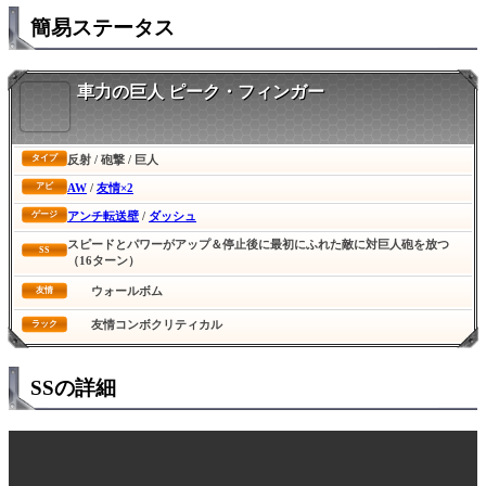
簡易ステータス
車力の巨人 ピーク・フィンガー
反射 / 砲撃 / 巨人
タイプ
AW
/
友情×2
アビ
アンチ転送壁
/
ダッシュ
ゲージ
スピードとパワーがアップ＆停止後に最初にふれた敵に対巨人砲を放つ
SS
（16ターン）
ウォールボム
友情
友情コンボクリティカル
ラック
SSの詳細