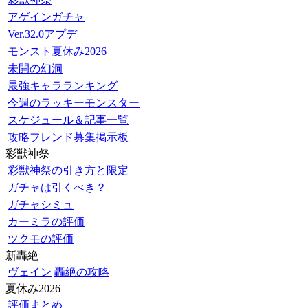
アゲインガチャ
Ver.32.0アプデ
モンスト夏休み2026
未開の幻洞
最強キャラランキング
今週のラッキーモンスター
スケジュール＆記事一覧
攻略フレンド募集掲示板
彩獣神祭
彩獣神祭の引き方と限定
ガチャは引くべき？
ガチャシミュ
カーミラの評価
ツクモの評価
新轟絶
ヴェイン
轟絶の攻略
夏休み2026
評価まとめ