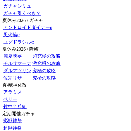
ガチャシミュ
ガチャ引くべき？
夏休み2026 / ガチャ
アンドロイドダイナーα
風火輪α
ユグドラシルα
夏休み2026 / 降臨
麗夏映夢
超究極の攻略
チルサマーナ
激究極の攻略
ダルマツリン
究極の攻略
佐宗リザ
究極の攻略
真/獣神化改
アラミス
ペリー
竹中半兵衛
定期開催ガチャ
彩獣神祭
超獣神祭