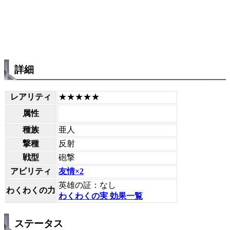
詳細
レアリティ
★★★★★
属性
種族
亜人
撃種
反射
戦型
砲撃
アビリティ
友情×2
英雄の証：なし
わくわくの力
わくわくの実 効果一覧
ステータス