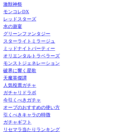
激獣神祭
モンコレDX
レッドスターズ
水の遊宴
グリーンファンタジー
スターライトミラージュ
ミッドナイトパーティー
オリエンタルトラベラーズ
モンストジェネレーション
破界に響く星歌
天魔英傑譚
人気投票ガチャ
ガチャリドラボ
今引くべきガチャ
オーブのおすすめの使い方
引くべきキャラの特徴
ガチャギフト
リセマラ当たりランキング