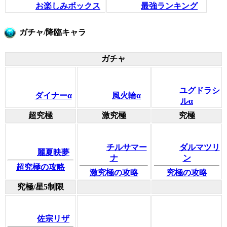
お楽しみボックス
最強ランキング
ガチャ/降臨キャラ
ガチャ
ユグドラシ
ダイナーα
風火輪α
ルα
超究極
激究極
究極
チルサマー
ダルマツリ
麗夏映夢
ナ
ン
超究極の攻略
激究極の攻略
究極の攻略
究極/星5制限
佐宗リザ