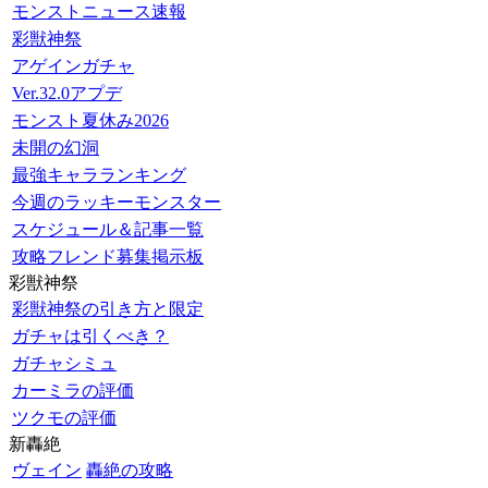
モンストニュース速報
彩獣神祭
アゲインガチャ
Ver.32.0アプデ
モンスト夏休み2026
未開の幻洞
最強キャラランキング
今週のラッキーモンスター
スケジュール＆記事一覧
攻略フレンド募集掲示板
彩獣神祭
彩獣神祭の引き方と限定
ガチャは引くべき？
ガチャシミュ
カーミラの評価
ツクモの評価
新轟絶
ヴェイン
轟絶の攻略