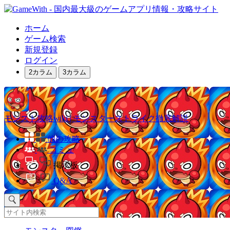
ホーム
ゲーム検索
新規登録
ログイン
2カラム
3カラム
モンスト攻略wiki | モンスターストライク徹底解説
他の攻略
コミュ
掲示板
Q&A