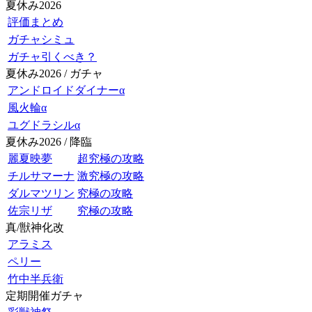
夏休み2026
評価まとめ
ガチャシミュ
ガチャ引くべき？
夏休み2026 / ガチャ
アンドロイドダイナーα
風火輪α
ユグドラシルα
夏休み2026 / 降臨
麗夏映夢
超究極の攻略
チルサマーナ
激究極の攻略
ダルマツリン
究極の攻略
佐宗リザ
究極の攻略
真/獣神化改
アラミス
ペリー
竹中半兵衛
定期開催ガチャ