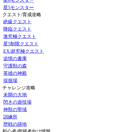
星6モンスター
星5モンスター
クエスト/育成攻略
絶級クエスト
降臨クエスト
激究極クエスト
星5制限クエスト
EX/超究極クエスト
追憶の書庫
守護獣の森
英雄の神殿
採掘場
チャレンジ攻略
未開の大地
閃きの遊技場
神獣の聖域
訓練所
歴戦の跡地
初心者/復帰者向け情報