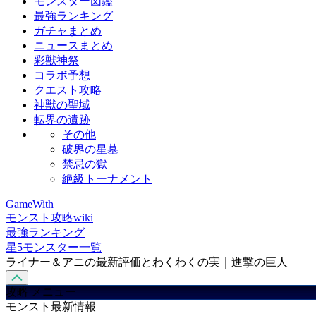
モンスター図鑑
最強ランキング
ガチャまとめ
ニュースまとめ
彩獣神祭
コラボ予想
クエスト攻略
神獣の聖域
転界の遺跡
その他
破界の星墓
禁忌の獄
絶級トーナメント
GameWith
モンスト攻略wiki
最強ランキング
星5モンスター一覧
ライナー＆アニの最新評価とわくわくの実｜進撃の巨人
攻略 メニュー
モンスト最新情報