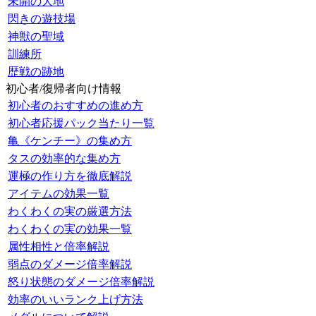
未開の大地
閃きの遊技場
神獣の聖域
訓練所
歴戦の跡地
初心者/復帰者向け情報
初心者のおすすめの進め方
初心者応援パック当たり一覧
亀《ケンチー》の集め方
タスの効率的な集め方
運極の作り方を徹底解説
アイテムの効果一覧
わくわくの実の厳選方法
わくわくの実の効果一覧
属性相性と倍率解説
弱点のダメージ倍率解説
怒り状態のダメージ倍率解説
効率のいいランク上げ方法