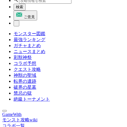
検索
ご意見
モンスター図鑑
最強ランキング
ガチャまとめ
ニュースまとめ
彩獣神祭
コラボ予想
クエスト攻略
神獣の聖域
転界の遺跡
破界の星墓
禁忌の獄
絶級トーナメント
GameWith
モンスト攻略wiki
コラボ一覧