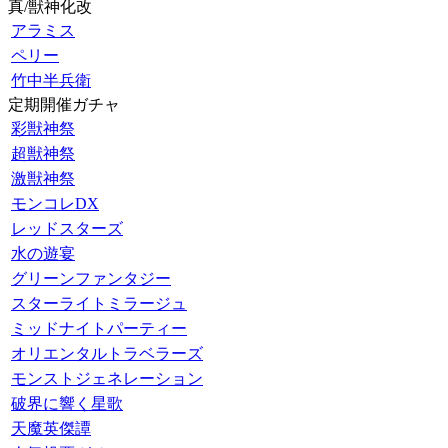
真/獣神化改
アラミス
ペリー
竹中半兵衛
定期開催ガチャ
彩獣神祭
超獣神祭
激獣神祭
モンコレDX
レッドスターズ
水の遊宴
グリーンファンタジー
スターライトミラージュ
ミッドナイトパーティー
オリエンタルトラベラーズ
モンストジェネレーション
破界に響く星歌
天魔英傑譚