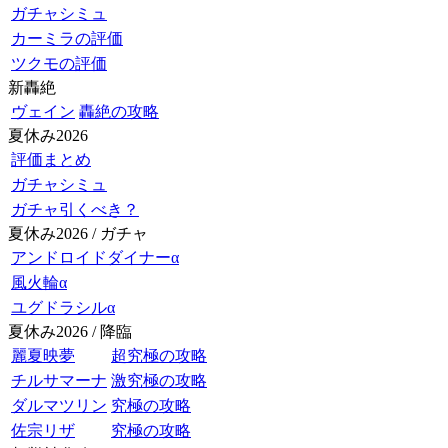
ガチャシミュ
カーミラの評価
ツクモの評価
新轟絶
ヴェイン
轟絶の攻略
夏休み2026
評価まとめ
ガチャシミュ
ガチャ引くべき？
夏休み2026 / ガチャ
アンドロイドダイナーα
風火輪α
ユグドラシルα
夏休み2026 / 降臨
麗夏映夢
超究極の攻略
チルサマーナ
激究極の攻略
ダルマツリン
究極の攻略
佐宗リザ
究極の攻略