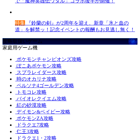
で「魔神英雄伝ワタル」コラボ後半が開催！
特集
『鈴蘭の剣』が2周年を迎え、新章「氷と血の
道」を解禁ッ！記念イベントの報酬もお見逃し無く！
攻略取扱いゲーム
家庭用ゲーム機
ポケモンチャンピオンズ攻略
ぽこあポケモン攻略
スプラレイダース攻略
時のオカリナ攻略
ペルソナ4ゴールデン攻略
トモコレ攻略
バイオレクイエム攻略
紅の砂漠攻略
デイモン&ベイビー攻略
ポケモンZA攻略
ドラクエ7攻略
仁王3攻略
ドラクエ1・2攻略