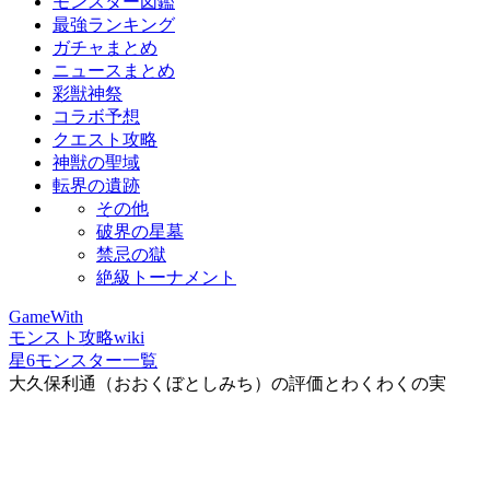
モンスター図鑑
最強ランキング
ガチャまとめ
ニュースまとめ
彩獣神祭
コラボ予想
クエスト攻略
神獣の聖域
転界の遺跡
その他
破界の星墓
禁忌の獄
絶級トーナメント
GameWith
モンスト攻略wiki
星6モンスター一覧
大久保利通（おおくぼとしみち）の評価とわくわくの実