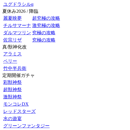
ユグドラシルα
夏休み2026 / 降臨
麗夏映夢
超究極の攻略
チルサマーナ
激究極の攻略
ダルマツリン
究極の攻略
佐宗リザ
究極の攻略
真/獣神化改
アラミス
ペリー
竹中半兵衛
定期開催ガチャ
彩獣神祭
超獣神祭
激獣神祭
モンコレDX
レッドスターズ
水の遊宴
グリーンファンタジー