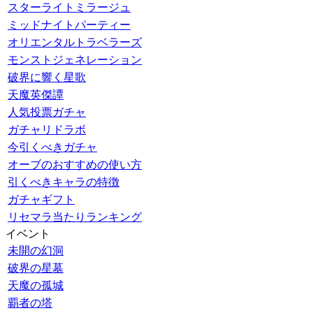
スターライトミラージュ
ミッドナイトパーティー
オリエンタルトラベラーズ
モンストジェネレーション
破界に響く星歌
天魔英傑譚
人気投票ガチャ
ガチャリドラボ
今引くべきガチャ
オーブのおすすめの使い方
引くべきキャラの特徴
ガチャギフト
リセマラ当たりランキング
イベント
未開の幻洞
破界の星墓
天魔の孤城
覇者の塔