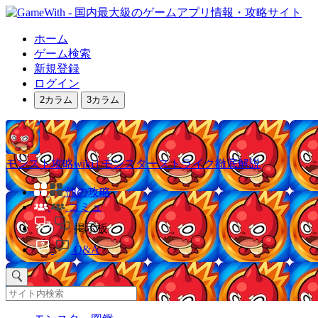
ホーム
ゲーム検索
新規登録
ログイン
2カラム
3カラム
モンスト攻略wiki | モンスターストライク徹底解説
他の攻略
コミュ
掲示板
Q&A