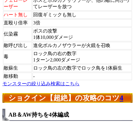
フェローレ
ボスとボルカノザウラーが、他の敵に向かっ
ーザー
てレーザーを放つ
ハート無し
回復ギミックも無し
直殴り倍率
3倍
ボスの攻撃
伝染霧
1体10,000ダメージ
敵呼び出し
進化ボルカノザウラーが火鏡を召喚
ロック鳥の右の数字
毒
1ターン2,000ダメージ
敵蘇生
ロック鳥の左の数字でロック鳥を1体蘇生
敵移動
-
モンスターの絞り込み検索はこちら
ショクイン【超絶】の攻略のコツ
4
AB＆AW持ちを4体編成