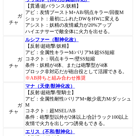
【貫通/超バランス/妖精】
アビ：友情ブーストM+AB/弱点キラー/回復M
ガ
ショット：最初にふれたDWをHWに変える
チャ
アシスト：妖精の友情威力が20%アップ
ハイエナサーで敵全体に火力を出せる。
ルシファー（獣神化改）
【反射/超砲撃/妖精】
アビ：全属性キラーM/バリアM/超SS短縮
コネクト：弱点キラー/壁SS短縮
ガ
条件：妖精が4体、または砲撃型が4体
チャ
ブロック非対応だが砲台役として活躍できる。
※AB持ちと組み合わせ推奨
マナ（天使/獣神化改）
【反射/超砲撃/聖騎士】
アビ：全属性耐性/バリアM+敵少底力M/ダッシュ
M
ガ
コネクト：超MSEL/AB
チャ
条件：砲撃型以外が2体以上/合計ラック100以上
友情で火力を出しつつ誘発もできる。
エリス（不和/獣神化）