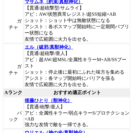
マサムネ（約束/真獣神化）
【貫通/超砲撃型/サムライ】
アビ：AW/状態異常レジスト/超SS短縮+AB
ショット：ショット中は無敵状態になる
ガ
アシスト：各ボスマップ開始時に一定期間バブリ
チャ
ー状態になる
友情で広範囲に火力を出せる。
エル（破邪/真獣神化）
【貫通/超砲撃/亜人】
アビ：超AW/超MSL/全属性キラーM+AB/SSブー
スト
ガ
ショット：停止後に最初にふれた味方を集める
チャ
アシスト：各マップ開始時にバリアを張る
友情で広範囲に火力を出せる。
Aランク
おすすめ適正ポイント
後藤ひとり（獣神化）
【貫通/砲撃/亜人】
パ
アビ：全属性キラー/弱点キラーS/プロテクション
+AB
ック
強力な友情で敵を一掃できる。
ウリエル（神の光/真獣神化）