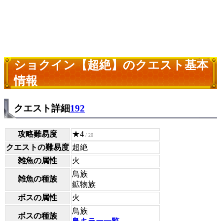
ショクイン【超絶】のクエスト基本
情報
クエスト詳細
192
攻略難易度
★4
/ 20
クエストの難易度
超絶
雑魚の属性
火
鳥族
雑魚の種族
鉱物族
ボスの属性
火
鳥族
ボスの種族