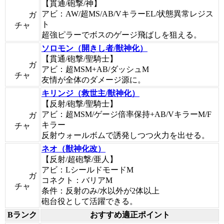
【貫通/砲撃/神】
アビ：AW/超MS/AB/VキラーEL/状態異常レジス
ガ
ト
チャ
超強ピラーでボスのゲージ飛ばしを狙える。
ソロモン（開きし者/獣神化）
【貫通/砲撃/聖騎士】
ガ
アビ：超MSM+AB/ダッシュM
チャ
友情が全体のダメージ源に。
キリンジ（救世主/獣神化）
【反射/砲撃/聖騎士】
アビ：超MSM/ゲージ倍率保持+AB/VキラーM/F
ガ
キラー
チャ
反射ウォールボムで誘発しつつ火力を出せる。
ネオ（獣神化改）
【反射/超砲撃/亜人】
アビ：LシールドモードM
ガ
コネクト：バリアM
チャ
条件：反射のみ/水以外が2体以上
砲台役として活躍できる。
Bランク
おすすめ適正ポイント