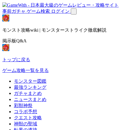
事前ガチャ
ゲーム検索
ログイン
モンスト攻略wiki | モンスターストライク徹底解説
掲示板Q&A
トップに戻る
ゲーム攻略一覧を見る
モンスター図鑑
最強ランキング
ガチャまとめ
ニュースまとめ
彩獣神祭
コラボ予想
クエスト攻略
神獣の聖域
転界の遺跡