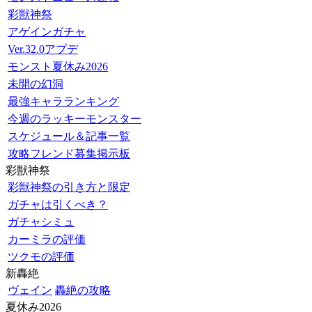
彩獣神祭
アゲインガチャ
Ver.32.0アプデ
モンスト夏休み2026
未開の幻洞
最強キャラランキング
今週のラッキーモンスター
スケジュール＆記事一覧
攻略フレンド募集掲示板
彩獣神祭
彩獣神祭の引き方と限定
ガチャは引くべき？
ガチャシミュ
カーミラの評価
ツクモの評価
新轟絶
ヴェイン
轟絶の攻略
夏休み2026