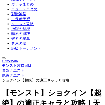
ガチャまとめ
ニュースまとめ
彩獣神祭
コラボ予想
クエスト攻略
神獣の聖域
転界の遺跡
破界の星墓
禁忌の獄
絶級トーナメント
GameWith
モンスト攻略wiki
降臨クエスト
絶級クエスト
ショクイン【超絶】の適正キャラと攻略
【モンスト】ショクイン【超
絶】の適正キャラと攻略｜天