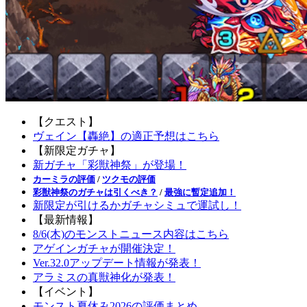
【クエスト】
ヴェイン【轟絶】の適正予想はこちら
【新限定ガチャ】
新ガチャ「彩獣神祭」が登場！
カーミラの評価
/
ツクモの評価
彩獣神祭のガチャは引くべき？
/
最強に暫定追加！
新限定が引けるかガチャシミュで運試し！
【最新情報】
8/6(木)のモンストニュース内容はこちら
アゲインガチャが開催決定！
Ver.32.0アップデート情報が発表！
アラミスの真獣神化が発表！
【イベント】
モンスト夏休み2026の評価まとめ