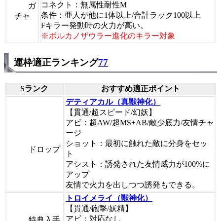
コネクト：無属性耐性M
ガ
条件：亜人が他に1体以上/合計ラック100以上
チャ
Fキラー発動時の火力が高い。
※ボルカノザウラー進化のキラー対象
運枠適正ランキング
77
Sランク
おすすめ適正ポイント
デティアカル（真獣神化）
【貫通/超スピード/幻妖】
アビ：超AW/超MS+AB/敵少底力/友情チャ
ージ
ショット：最初に触れた敵に分身をセッ
ドロップ
ト
アシスト：誘発された友情威力が100%に
アップ
友情で火力を出しつつ誘発もできる。
トロイメライ（獣神化）
【貫通/砲撃/妖精】
アビ：対応なし
特典入手