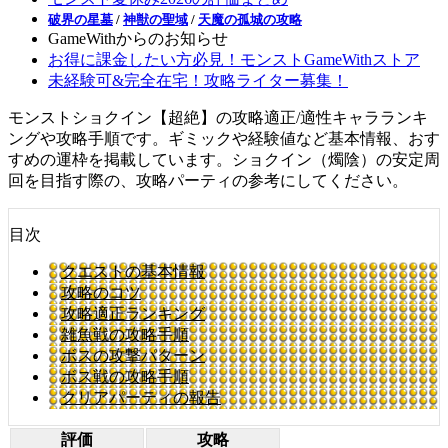
破界の星墓
/
神獣の聖域
/
天魔の孤城の攻略
GameWithからのお知らせ
お得に課金したい方必見！モンストGameWithストア
未経験可&完全在宅！攻略ライター募集！
モンストショクイン【超絶】の攻略適正/適性キャラランキ
ングや攻略手順です。ギミックや経験値など基本情報、おす
すめの運枠を掲載しています。ショクイン（燭陰）の安定周
回を目指す際の、攻略パーティの参考にしてください。
目次
クエストの基本情報
攻略のコツ
攻略適正ランキング
雑魚戦の攻略手順
ボスの攻撃パターン
ボス戦の攻略手順
クリアパーティの報告
評価
攻略