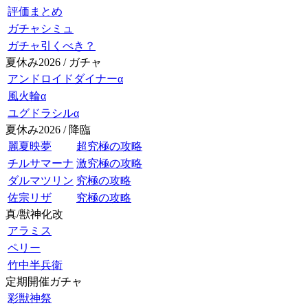
評価まとめ
ガチャシミュ
ガチャ引くべき？
夏休み2026 / ガチャ
アンドロイドダイナーα
風火輪α
ユグドラシルα
夏休み2026 / 降臨
麗夏映夢
超究極の攻略
チルサマーナ
激究極の攻略
ダルマツリン
究極の攻略
佐宗リザ
究極の攻略
真/獣神化改
アラミス
ペリー
竹中半兵衛
定期開催ガチャ
彩獣神祭