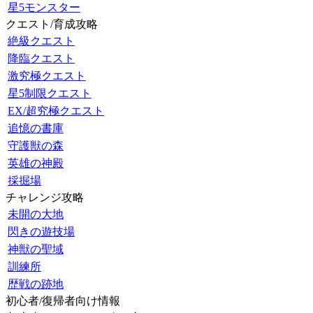
星5モンスター
クエスト/育成攻略
絶級クエスト
降臨クエスト
激究極クエスト
星5制限クエスト
EX/超究極クエスト
追憶の書庫
守護獣の森
英雄の神殿
採掘場
チャレンジ攻略
未開の大地
閃きの遊技場
神獣の聖域
訓練所
歴戦の跡地
初心者/復帰者向け情報