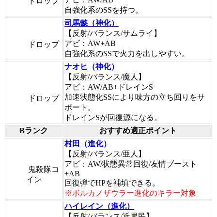
ドロップ
自強化系のSSを持つ。
司馬懿（神化）
【反射/バランス/サムライ】
アビ：AW+AB
ドロップ
自強化系のSSで火力を出しやすい。
ナオヒ（神化）
【反射/バランス/魔人】
アビ：AW/AB+ドレインS
加速状態化SSにより味方の立ち回りをサ
ドロップ
ポート。
ドレインSが回復源になる。
Bランク
おすすめ適正ポイント
村田（進化）
【反射/バランス/亜人】
アビ：AW/状態異常回復/友情ブースト
鬼殺隊コ
+AB
イン
回復弾でHPを補填できる。
※ボルカノザウラー進化のキラー対象
ハイレイン（進化）
【反射/バランス/近界民】