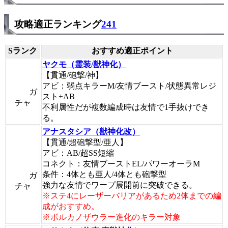
攻略適正ランキング
241
Sランク
おすすめ適正ポイント
ヤクモ（霊装/獣神化）
【貫通/砲撃/神】
アビ：弱点キラーM/友情ブースト/状態異常レジ
ガ
スト+AB
チャ
不利属性だが複数編成時は友情で1手抜けでき
る。
アナスタシア（獣神化改）
【貫通/超砲撃型/亜人】
アビ：AB/超SS短縮
コネクト：友情ブーストEL/パワーオーラM
条件：4体とも亜人/4体とも砲撃型
ガ
強力な友情でワープ展開前に突破できる。
チャ
※ステ4にレーザーバリアがあるため2体までの編
成がおすすめ。
※ボルカノザウラー進化のキラー対象