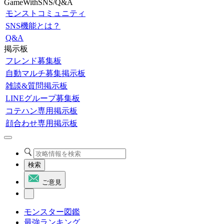
GameWithSNS/Q&A
モンストコミュニティ
SNS機能とは？
Q&A
掲示板
フレンド募集板
自動マルチ募集掲示板
雑談&質問掲示板
LINEグループ募集板
コテハン専用掲示板
顔合わせ専用掲示板
検索
ご意見
モンスター図鑑
最強ランキング