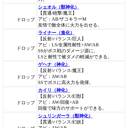
シェオル（獣神化）
【貫通/砲撃/魔王】
アビ：AB/ザコキラーM
ドロップ
友情で敵全体に火力を出せる。
ライナー（進化）
【反射/バランス/巨人】
アビ：LS/全属性耐性+AW/AB
ドロップ
SSがボス戦のダメージ源に。
LSと耐性で被ダメの軽減ができる。
ゲヘナ（神化）
【反射/バランス/魔王】
アビ：AW/AB
ドロップ
SSでボスに高火力を発揮。
カイリ（神化）
【反射/バランス/幻獣】
アビ：AW/回復+AB
ドロップ
回復で味方のサポートができる。
シュリンガーラ（獣神化）
【貫通/バランス/幻妖】
アビ：AW/AB