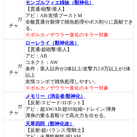
モンゴルフィエ姉妹（獣神化）
【貫通/砲撃/亜人】
アビ：AB/友情ブーストM
ガ
全敵貫通分裂弾で雑魚処理やボス削りに貢献でき
チャ
る。
※ボルカノザウラー進化のキラー対象
ローレライ（獣神化改）
【貫通/超砲撃/亜人】
アビ：AB
コネクト：AW
ガ
条件：亜人以外が2体以上/攻撃力2.8万以上が2体
チャ
以上
友情コンボで雑魚処理しやすい。
※ボルカノザウラー進化のキラー対象
メモリー（消去者/獣神化）
【反射/スピード/ロボット】
ガ
アビ：超AW/AB/超SS短縮+ドレイン/渾身
チャ
渾身の乗る直殴りで高火力を出せる。
天草四郎（獣神化改）
【反射/超バランス/聖騎士】
アビ：火属性耐性/超LSM