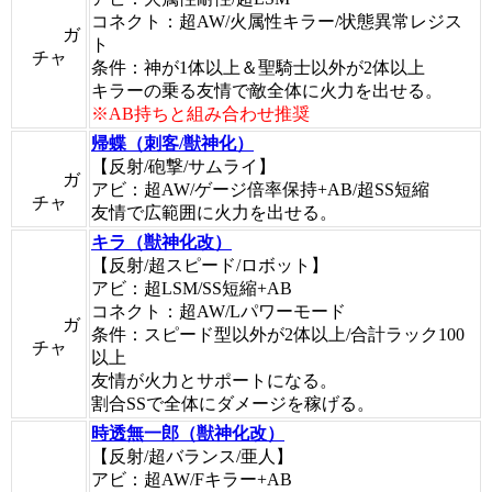
コネクト：超AW/火属性キラー/状態異常レジス
ガ
ト
チャ
条件：神が1体以上＆聖騎士以外が2体以上
キラーの乗る友情で敵全体に火力を出せる。
※AB持ちと組み合わせ推奨
帰蝶（刺客/獣神化）
【反射/砲撃/サムライ】
ガ
アビ：超AW/ゲージ倍率保持+AB/超SS短縮
チャ
友情で広範囲に火力を出せる。
キラ（獣神化改）
【反射/超スピード/ロボット】
アビ：超LSM/SS短縮+AB
コネクト：超AW/Lパワーモード
ガ
条件：スピード型以外が2体以上/合計ラック100
チャ
以上
友情が火力とサポートになる。
割合SSで全体にダメージを稼げる。
時透無一郎（獣神化改）
【反射/超バランス/亜人】
アビ：超AW/Fキラー+AB