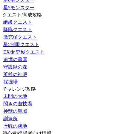
星6モンスター
星5モンスター
クエスト/育成攻略
絶級クエスト
降臨クエスト
激究極クエスト
星5制限クエスト
EX/超究極クエスト
追憶の書庫
守護獣の森
英雄の神殿
採掘場
チャレンジ攻略
未開の大地
閃きの遊技場
神獣の聖域
訓練所
歴戦の跡地
初心者/復帰者向け情報