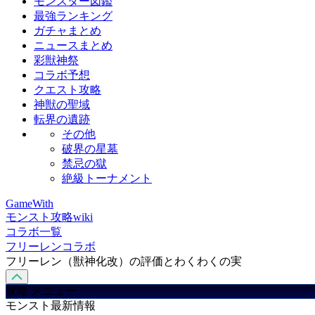
モンスター図鑑
最強ランキング
ガチャまとめ
ニュースまとめ
彩獣神祭
コラボ予想
クエスト攻略
神獣の聖域
転界の遺跡
その他
破界の星墓
禁忌の獄
絶級トーナメント
GameWith
モンスト攻略wiki
コラボ一覧
フリーレンコラボ
フリーレン（獣神化改）の評価とわくわくの実
攻略 メニュー
モンスト最新情報