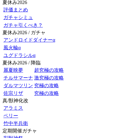
夏休み2026
評価まとめ
ガチャシミュ
ガチャ引くべき？
夏休み2026 / ガチャ
アンドロイドダイナーα
風火輪α
ユグドラシルα
夏休み2026 / 降臨
麗夏映夢
超究極の攻略
チルサマーナ
激究極の攻略
ダルマツリン
究極の攻略
佐宗リザ
究極の攻略
真/獣神化改
アラミス
ペリー
竹中半兵衛
定期開催ガチャ