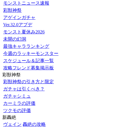
モンストニュース速報
彩獣神祭
アゲインガチャ
Ver.32.0アプデ
モンスト夏休み2026
未開の幻洞
最強キャラランキング
今週のラッキーモンスター
スケジュール＆記事一覧
攻略フレンド募集掲示板
彩獣神祭
彩獣神祭の引き方と限定
ガチャは引くべき？
ガチャシミュ
カーミラの評価
ツクモの評価
新轟絶
ヴェイン
轟絶の攻略