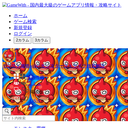
ホーム
ゲーム検索
新規登録
ログイン
2カラム
3カラム
モンスト攻略wiki | モンスターストライク徹底解説
他の攻略
コミュ
掲示板
Q&A