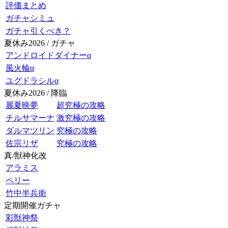
評価まとめ
ガチャシミュ
ガチャ引くべき？
夏休み2026 / ガチャ
アンドロイドダイナーα
風火輪α
ユグドラシルα
夏休み2026 / 降臨
麗夏映夢
超究極の攻略
チルサマーナ
激究極の攻略
ダルマツリン
究極の攻略
佐宗リザ
究極の攻略
真/獣神化改
アラミス
ペリー
竹中半兵衛
定期開催ガチャ
彩獣神祭