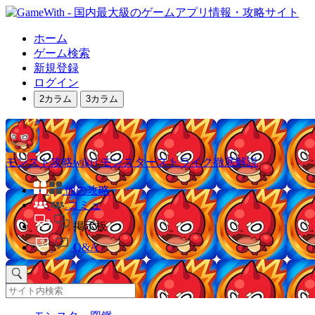
ホーム
ゲーム検索
新規登録
ログイン
2カラム
3カラム
モンスト攻略wiki | モンスターストライク徹底解説
他の攻略
コミュ
掲示板
Q&A