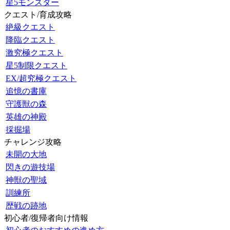
星5モンスター
クエスト/育成攻略
絶級クエスト
降臨クエスト
激究極クエスト
星5制限クエスト
EX/超究極クエスト
追憶の書庫
守護獣の森
英雄の神殿
採掘場
チャレンジ攻略
未開の大地
閃きの遊技場
神獣の聖域
訓練所
歴戦の跡地
初心者/復帰者向け情報