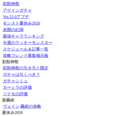
彩獣神祭
アゲインガチャ
Ver.32.0アプデ
モンスト夏休み2026
未開の幻洞
最強キャラランキング
今週のラッキーモンスター
スケジュール＆記事一覧
攻略フレンド募集掲示板
彩獣神祭
彩獣神祭の引き方と限定
ガチャは引くべき？
ガチャシミュ
カーミラの評価
ツクモの評価
新轟絶
ヴェイン
轟絶の攻略
夏休み2026