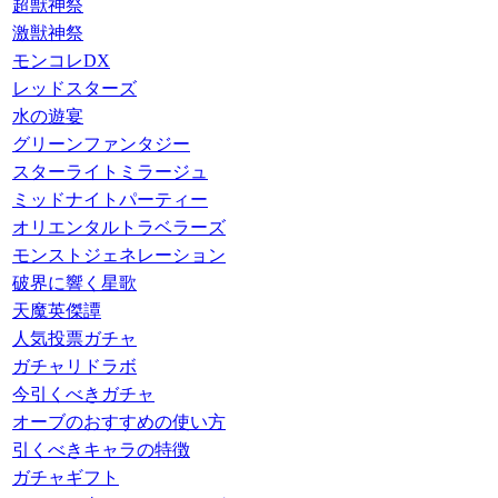
超獣神祭
激獣神祭
モンコレDX
レッドスターズ
水の遊宴
グリーンファンタジー
スターライトミラージュ
ミッドナイトパーティー
オリエンタルトラベラーズ
モンストジェネレーション
破界に響く星歌
天魔英傑譚
人気投票ガチャ
ガチャリドラボ
今引くべきガチャ
オーブのおすすめの使い方
引くべきキャラの特徴
ガチャギフト