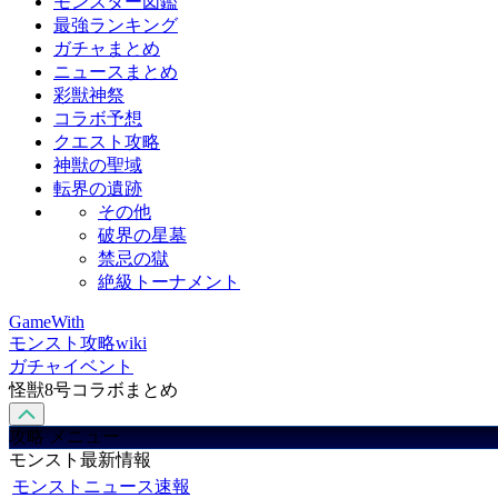
モンスター図鑑
最強ランキング
ガチャまとめ
ニュースまとめ
彩獣神祭
コラボ予想
クエスト攻略
神獣の聖域
転界の遺跡
その他
破界の星墓
禁忌の獄
絶級トーナメント
GameWith
モンスト攻略wiki
ガチャイベント
怪獣8号コラボまとめ
攻略 メニュー
モンスト最新情報
モンストニュース速報