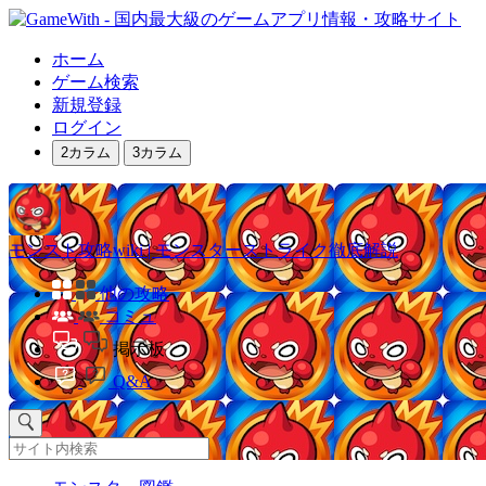
ホーム
ゲーム検索
新規登録
ログイン
2カラム
3カラム
モンスト攻略wiki | モンスターストライク徹底解説
他の攻略
コミュ
掲示板
Q&A