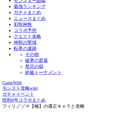
モンスター図鑑
最強ランキング
ガチャまとめ
ニュースまとめ
彩獣神祭
コラボ予想
クエスト攻略
神獣の聖域
転界の遺跡
その他
破界の星墓
禁忌の獄
絶級トーナメント
GameWith
モンスト攻略wiki
ガチャイベント
怪獣8号コラボまとめ
フィリノソマ【極】の適正キャラと攻略