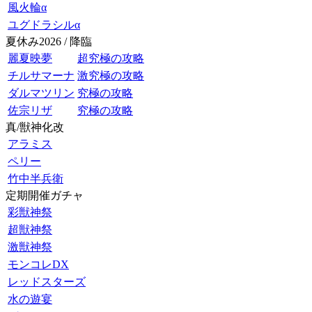
風火輪α
ユグドラシルα
夏休み2026 / 降臨
麗夏映夢
超究極の攻略
チルサマーナ
激究極の攻略
ダルマツリン
究極の攻略
佐宗リザ
究極の攻略
真/獣神化改
アラミス
ペリー
竹中半兵衛
定期開催ガチャ
彩獣神祭
超獣神祭
激獣神祭
モンコレDX
レッドスターズ
水の遊宴