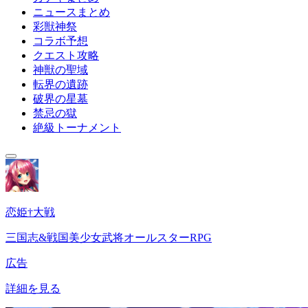
ニュースまとめ
彩獣神祭
コラボ予想
クエスト攻略
神獣の聖域
転界の遺跡
破界の星墓
禁忌の獄
絶級トーナメント
恋姫†大戦
三国志&戦国美少女武将オールスターRPG
広告
詳細を見る