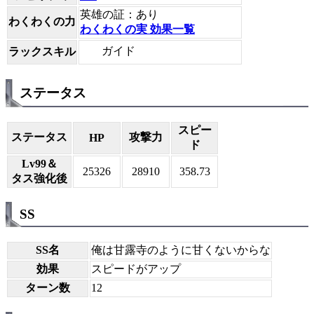
英雄の証：あり
わくわくの力
わくわくの実 効果一覧
ガイド
ラックスキル
ステータス
スピー
ステータス
攻撃力
HP
ド
Lv99＆
25326
28910
358.73
タス強化後
SS
SS名
俺は甘露寺のように甘くないからな
効果
スピードがアップ
ターン数
12