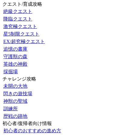
クエスト/育成攻略
絶級クエスト
降臨クエスト
激究極クエスト
星5制限クエスト
EX/超究極クエスト
追憶の書庫
守護獣の森
英雄の神殿
採掘場
チャレンジ攻略
未開の大地
閃きの遊技場
神獣の聖域
訓練所
歴戦の跡地
初心者/復帰者向け情報
初心者のおすすめの進め方