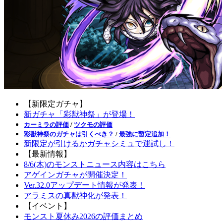
【新限定ガチャ】
新ガチャ「彩獣神祭」が登場！
カーミラの評価
/
ツクモの評価
彩獣神祭のガチャは引くべき？
/
最強に暫定追加！
新限定が引けるかガチャシミュで運試し！
【最新情報】
8/6(木)のモンストニュース内容はこちら
アゲインガチャが開催決定！
Ver.32.0アップデート情報が発表！
アラミスの真獣神化が発表！
【イベント】
モンスト夏休み2026の評価まとめ