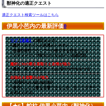
獣神化の適正クエスト
適正クエスト検索ツールはこちら
伊黒小芭内の最新評価
0
ラブ【星墓】
の適正キャラ
└魔封じMでゾンビ処理がしやすい
└無属性耐性でセンサーの被ダメを抑えられる
└SSチャージLで味方のSSを4ターン短縮可能
魔封じMの乗る直殴りと友情が強力
└魔族と魔人の敵に対しては2倍の火力を出せる
自強化＆追撃SSが強力
└2段階目は2.5倍の自強化
└最初にふれた敵を追撃できるため、狙ってダメージ
を与えられる
【★6】蛇柱 伊黒小芭内（獣神化）