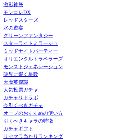
激獣神祭
モンコレDX
レッドスターズ
水の遊宴
グリーンファンタジー
スターライトミラージュ
ミッドナイトパーティー
オリエンタルトラベラーズ
モンストジェネレーション
破界に響く星歌
天魔英傑譚
人気投票ガチャ
ガチャリドラボ
今引くべきガチャ
オーブのおすすめの使い方
引くべきキャラの特徴
ガチャギフト
リセマラ当たりランキング