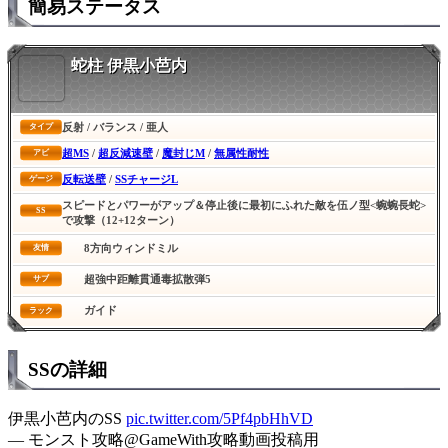
簡易ステータス
蛇柱 伊黒小芭内
反射 / バランス / 亜人
タイプ
超MS
/
超反減速壁
/
魔封じM
/
無属性耐性
アビ
反転送壁
/
SSチャージL
ゲージ
スピードとパワーがアップ＆停止後に最初にふれた敵を伍ノ型<蜿蜿長蛇>
SS
で攻撃（12+12ターン）
8方向ウィンドミル
友情
超強中距離貫通毒拡散弾5
サブ
ガイド
ラック
SSの詳細
伊黒小芭内のSS
pic.twitter.com/5Pf4pbHhVD
— モンスト攻略@GameWith攻略動画投稿用