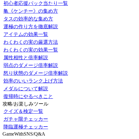
初心者応援パック当たり一覧
亀《ケンチー》の集め方
タスの効率的な集め方
運極の作り方を徹底解説
アイテムの効果一覧
わくわくの実の厳選方法
わくわくの実の効果一覧
属性相性と倍率解説
弱点のダメージ倍率解説
怒り状態のダメージ倍率解説
効率のいいランク上げ方法
メダルについて解説
復帰時にやるべきこと
攻略/お楽しみツール
クイズ＆検定一覧
ガチャ限チェッカー
降臨運極チェッカー
GameWithSNS/Q&A