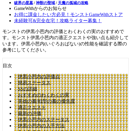
破界の星墓
/
神獣の聖域
/
天魔の孤城の攻略
GameWithからのお知らせ
お得に課金したい方必見！モンストGameWithストア
未経験可&完全在宅！攻略ライター募集！
モンストの伊黒小芭内の評価とわくわくの実のおすすめで
す。モンスト伊黒小芭内の適正クエストや強い点も紹介して
います。伊黒小芭内(いぐろおばない)の性能を確認する際の
参考にしてください。
目次
伊黒小芭内の評価点
簡易ステータス
SSの詳細
おすすめのわくわくの実
英雄の書/戦型の書の優先度
適正クエスト
最新の評価
伊黒小芭内のステータス
伊黒小芭内の入手方法