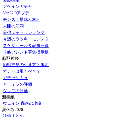
アゲインガチャ
Ver.32.0アプデ
モンスト夏休み2026
未開の幻洞
最強キャラランキング
今週のラッキーモンスター
スケジュール＆記事一覧
攻略フレンド募集掲示板
彩獣神祭
彩獣神祭の引き方と限定
ガチャは引くべき？
ガチャシミュ
カーミラの評価
ツクモの評価
新轟絶
ヴェイン
轟絶の攻略
夏休み2026
評価まとめ