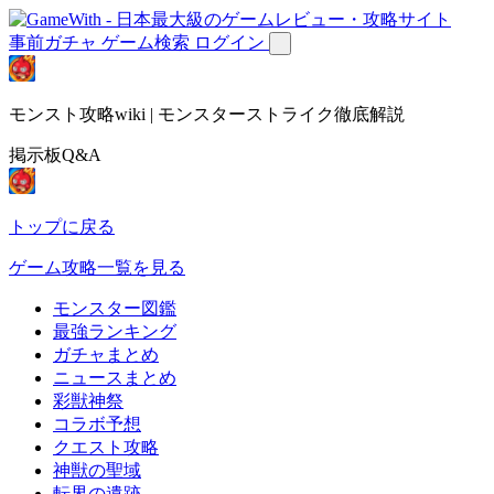
事前ガチャ
ゲーム検索
ログイン
モンスト攻略wiki | モンスターストライク徹底解説
掲示板Q&A
トップに戻る
ゲーム攻略一覧を見る
モンスター図鑑
最強ランキング
ガチャまとめ
ニュースまとめ
彩獣神祭
コラボ予想
クエスト攻略
神獣の聖域
転界の遺跡