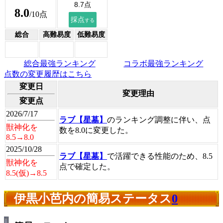
8.0
/10点
総合
高難易度
低難易度
総合最強ランキング
コラボ最強ランキング
点数の変更履歴はこちら
変更日
変更理由
変更点
2026/7/17
ラブ【星墓】
のランキング調整に伴い、点
獣神化を
数を8.0に変更した。
8.5→8.0
2025/10/28
ラブ【星墓】
で活躍できる性能のため、8.5
獣神化を
点で確定した。
8.5(仮)→8.5
伊黒小芭内の簡易ステータス
0