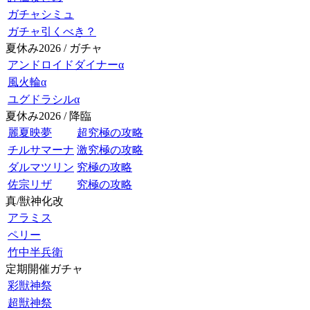
ガチャシミュ
ガチャ引くべき？
夏休み2026 / ガチャ
アンドロイドダイナーα
風火輪α
ユグドラシルα
夏休み2026 / 降臨
麗夏映夢
超究極の攻略
チルサマーナ
激究極の攻略
ダルマツリン
究極の攻略
佐宗リザ
究極の攻略
真/獣神化改
アラミス
ペリー
竹中半兵衛
定期開催ガチャ
彩獣神祭
超獣神祭