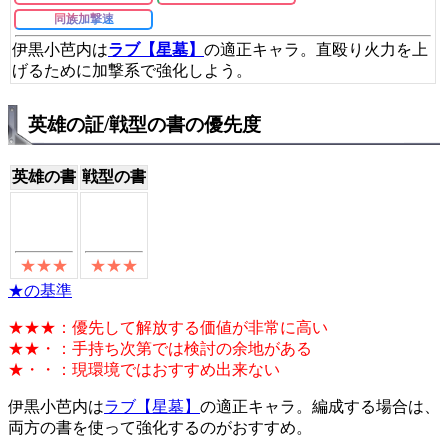
同族加撃速
伊黒小芭内は
ラブ【星墓】
の適正キャラ。直殴り火力を上
げるために加撃系で強化しよう。
英雄の証/戦型の書の優先度
英雄の書
戦型の書
★の基準
★★★：優先して解放する価値が非常に高い
★★・：手持ち次第では検討の余地がある
★・・：現環境ではおすすめ出来ない
伊黒小芭内は
ラブ【星墓】
の適正キャラ。編成する場合は、
両方の書を使って強化するのがおすすめ。