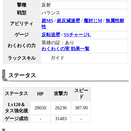
撃種
反射
戦型
バランス
超MS
/
超反減速壁
/
魔封じM
/
無属性耐
アビリティ
性
ゲージ
反転送壁
/
SSチャージL
英雄の証：あり
わくわくの力
わくわくの実 効果一覧
ガイド
ラックスキル
ステータス
スピー
ステータス
攻撃力
HP
ド
Lv120＆
28650
26236
387.90
タス強化後
ゲージ成功
-
31483
-