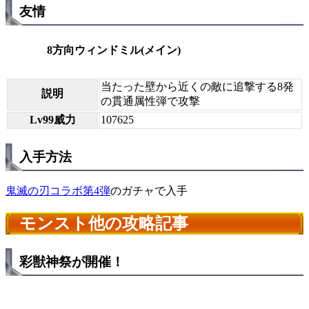
友情
8方向ウィンドミル(メイン)
当たった壁から近くの敵に追撃する8発
説明
の貫通属性弾で攻撃
Lv99威力
107625
入手方法
鬼滅の刃コラボ第4弾
のガチャで入手
モンスト他の攻略記事
彩獣神祭が開催！