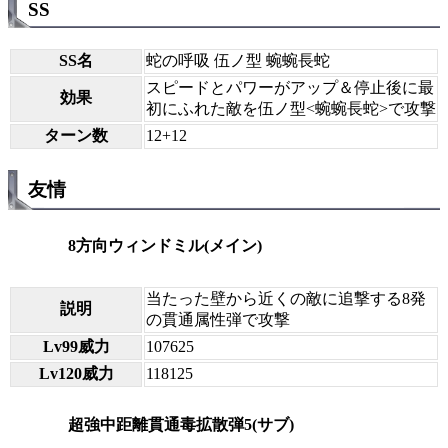
SS
SS名
蛇の呼吸 伍ノ型 蜿蜿長蛇
スピードとパワーがアップ＆停止後に最
効果
初にふれた敵を伍ノ型<蜿蜿長蛇>で攻撃
ターン数
12+12
友情
8方向ウィンドミル(メイン)
当たった壁から近くの敵に追撃する8発
説明
の貫通属性弾で攻撃
Lv99威力
107625
Lv120威力
118125
超強中距離貫通毒拡散弾5(サブ)