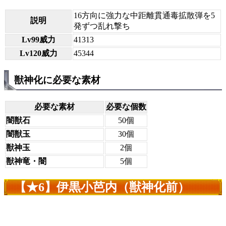
16方向に強力な中距離貫通毒拡散弾を5
説明
発ずつ乱れ撃ち
Lv99威力
41313
Lv120威力
45344
獣神化に必要な素材
必要な素材
必要な個数
闇獣石
50個
闇獣玉
30個
獣神玉
2個
獣神竜・闇
5個
【★6】伊黒小芭内（獣神化前）