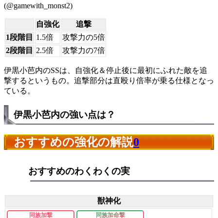
(@gamewith_monst2)
自強化
追撃
1段階目
1.5倍
攻撃力の5倍
2段階目
2.5倍
攻撃力の7倍
伊黒小芭内のSSは、自強化＆停止後に最初にふれた敵を追
撃するというもの。追撃部分は直殴り倍率が乗る仕様となっ
ている。
伊黒小芭内の強い点は？
おすすめの強化の解説
0
おすすめのわくわくの実
獣神化
同族加撃
同族加命撃