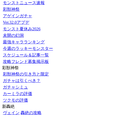
モンストニュース速報
彩獣神祭
アゲインガチャ
Ver.32.0アプデ
モンスト夏休み2026
未開の幻洞
最強キャラランキング
今週のラッキーモンスター
スケジュール＆記事一覧
攻略フレンド募集掲示板
彩獣神祭
彩獣神祭の引き方と限定
ガチャは引くべき？
ガチャシミュ
カーミラの評価
ツクモの評価
新轟絶
ヴェイン
轟絶の攻略