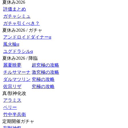
夏休み2026
評価まとめ
ガチャシミュ
ガチャ引くべき？
夏休み2026 / ガチャ
アンドロイドダイナーα
風火輪α
ユグドラシルα
夏休み2026 / 降臨
麗夏映夢
超究極の攻略
チルサマーナ
激究極の攻略
ダルマツリン
究極の攻略
佐宗リザ
究極の攻略
真/獣神化改
アラミス
ペリー
竹中半兵衛
定期開催ガチャ