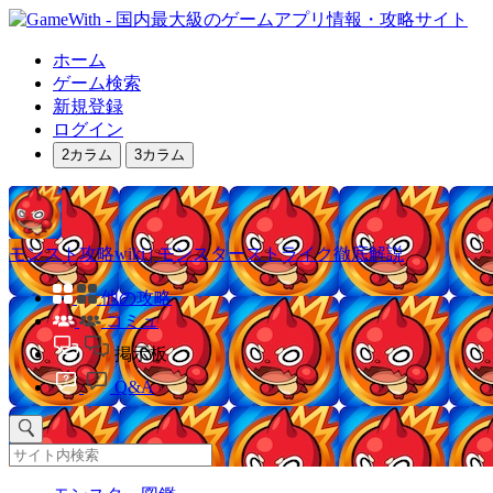
ホーム
ゲーム検索
新規登録
ログイン
2カラム
3カラム
モンスト攻略wiki | モンスターストライク徹底解説
他の攻略
コミュ
掲示板
Q&A