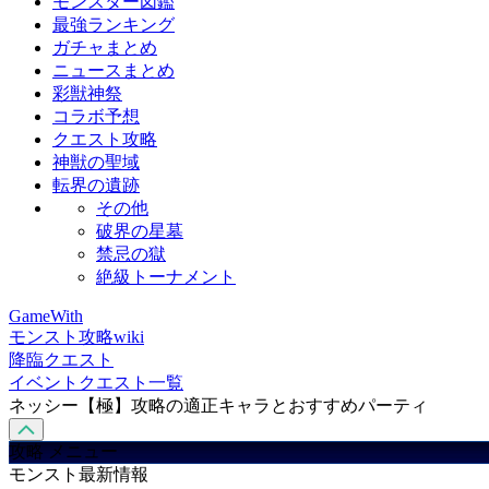
モンスター図鑑
最強ランキング
ガチャまとめ
ニュースまとめ
彩獣神祭
コラボ予想
クエスト攻略
神獣の聖域
転界の遺跡
その他
破界の星墓
禁忌の獄
絶級トーナメント
GameWith
モンスト攻略wiki
降臨クエスト
イベントクエスト一覧
ネッシー【極】攻略の適正キャラとおすすめパーティ
攻略 メニュー
モンスト最新情報