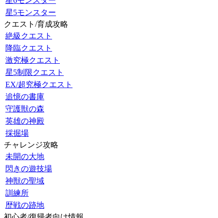
星6モンスター
星5モンスター
クエスト/育成攻略
絶級クエスト
降臨クエスト
激究極クエスト
星5制限クエスト
EX/超究極クエスト
追憶の書庫
守護獣の森
英雄の神殿
採掘場
チャレンジ攻略
未開の大地
閃きの遊技場
神獣の聖域
訓練所
歴戦の跡地
初心者/復帰者向け情報