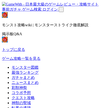
事前ガチャ
ゲーム検索
ログイン
モンスト攻略wiki | モンスターストライク徹底解説
掲示板Q&A
トップに戻る
ゲーム攻略一覧を見る
モンスター図鑑
最強ランキング
ガチャまとめ
ニュースまとめ
彩獣神祭
コラボ予想
クエスト攻略
神獣の聖域
転界の遺跡