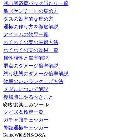
初心者応援パック当たり一覧
亀《ケンチー》の集め方
タスの効率的な集め方
運極の作り方を徹底解説
アイテムの効果一覧
わくわくの実の厳選方法
わくわくの実の効果一覧
属性相性と倍率解説
弱点のダメージ倍率解説
怒り状態のダメージ倍率解説
効率のいいランク上げ方法
メダルについて解説
復帰時にやるべきこと
攻略/お楽しみツール
クイズ＆検定一覧
ガチャ限チェッカー
降臨運極チェッカー
GameWithSNS/Q&A