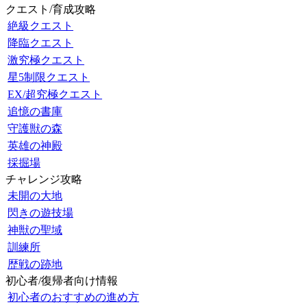
クエスト/育成攻略
絶級クエスト
降臨クエスト
激究極クエスト
星5制限クエスト
EX/超究極クエスト
追憶の書庫
守護獣の森
英雄の神殿
採掘場
チャレンジ攻略
未開の大地
閃きの遊技場
神獣の聖域
訓練所
歴戦の跡地
初心者/復帰者向け情報
初心者のおすすめの進め方