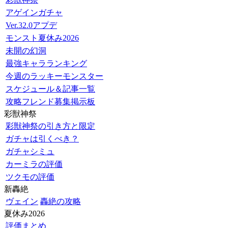
アゲインガチャ
Ver.32.0アプデ
モンスト夏休み2026
未開の幻洞
最強キャラランキング
今週のラッキーモンスター
スケジュール＆記事一覧
攻略フレンド募集掲示板
彩獣神祭
彩獣神祭の引き方と限定
ガチャは引くべき？
ガチャシミュ
カーミラの評価
ツクモの評価
新轟絶
ヴェイン
轟絶の攻略
夏休み2026
評価まとめ