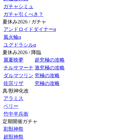
ガチャシミュ
ガチャ引くべき？
夏休み2026 / ガチャ
アンドロイドダイナーα
風火輪α
ユグドラシルα
夏休み2026 / 降臨
麗夏映夢
超究極の攻略
チルサマーナ
激究極の攻略
ダルマツリン
究極の攻略
佐宗リザ
究極の攻略
真/獣神化改
アラミス
ペリー
竹中半兵衛
定期開催ガチャ
彩獣神祭
超獣神祭