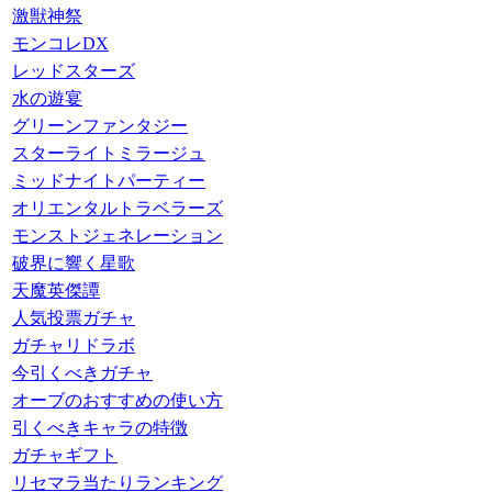
激獣神祭
モンコレDX
レッドスターズ
水の遊宴
グリーンファンタジー
スターライトミラージュ
ミッドナイトパーティー
オリエンタルトラベラーズ
モンストジェネレーション
破界に響く星歌
天魔英傑譚
人気投票ガチャ
ガチャリドラボ
今引くべきガチャ
オーブのおすすめの使い方
引くべきキャラの特徴
ガチャギフト
リセマラ当たりランキング