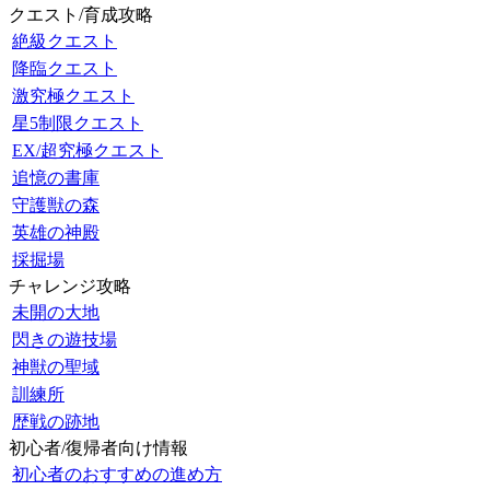
クエスト/育成攻略
絶級クエスト
降臨クエスト
激究極クエスト
星5制限クエスト
EX/超究極クエスト
追憶の書庫
守護獣の森
英雄の神殿
採掘場
チャレンジ攻略
未開の大地
閃きの遊技場
神獣の聖域
訓練所
歴戦の跡地
初心者/復帰者向け情報
初心者のおすすめの進め方