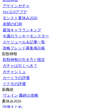
アゲインガチャ
Ver.32.0アプデ
モンスト夏休み2026
未開の幻洞
最強キャラランキング
今週のラッキーモンスター
スケジュール＆記事一覧
攻略フレンド募集掲示板
彩獣神祭
彩獣神祭の引き方と限定
ガチャは引くべき？
ガチャシミュ
カーミラの評価
ツクモの評価
新轟絶
ヴェイン
轟絶の攻略
夏休み2026
評価まとめ