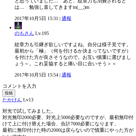
と思っていました… あと、紋章力も消費されると
は… 勉強し直してきますm(__;)m
2017年10月5日 15:31 |
通報
のもさん
Lv.195
紋章力も引継ぎ欲しいですよね。自分は様子見です。
最初から「極」（何を付けるか決まってないですが）
を付けた方が良さそうなので。お互い慎重に選びまし
ょう～。これ妥協すると痛い目に合いそう＞＜
2017年10月5日 15:54 |
通報
コメントを入力
投稿
たかけん
Lv13
対光で試してみました。
対光無印2000必要、対光上5000必要なのですが、最初無印付
けて上に付け替えた場合、合計7000必要になります。
最初に無印付けた時の2000は戻らないので慎重にやった方が