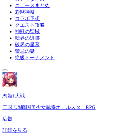
ニュースまとめ
彩獣神祭
コラボ予想
クエスト攻略
神獣の聖域
転界の遺跡
破界の星墓
禁忌の獄
絶級トーナメント
恋姫†大戦
三国志&戦国美少女武将オールスターRPG
広告
詳細を見る