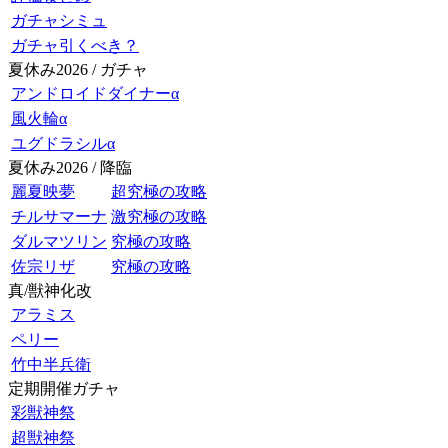
ガチャシミュ
ガチャ引くべき？
夏休み2026 / ガチャ
アンドロイドダイナーα
風火輪α
ユグドラシルα
夏休み2026 / 降臨
麗夏映夢
超究極の攻略
チルサマーナ
激究極の攻略
ダルマツリン
究極の攻略
佐宗リザ
究極の攻略
真/獣神化改
アラミス
ペリー
竹中半兵衛
定期開催ガチャ
彩獣神祭
超獣神祭