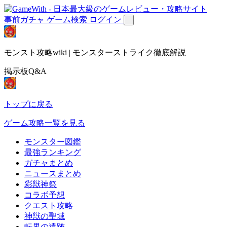
事前ガチャ
ゲーム検索
ログイン
モンスト攻略wiki | モンスターストライク徹底解説
掲示板Q&A
トップに戻る
ゲーム攻略一覧を見る
モンスター図鑑
最強ランキング
ガチャまとめ
ニュースまとめ
彩獣神祭
コラボ予想
クエスト攻略
神獣の聖域
転界の遺跡