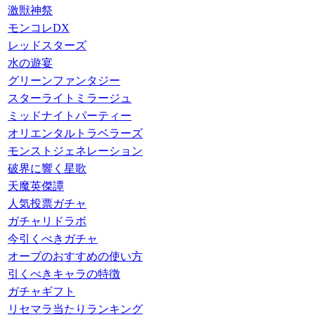
激獣神祭
モンコレDX
レッドスターズ
水の遊宴
グリーンファンタジー
スターライトミラージュ
ミッドナイトパーティー
オリエンタルトラベラーズ
モンストジェネレーション
破界に響く星歌
天魔英傑譚
人気投票ガチャ
ガチャリドラボ
今引くべきガチャ
オーブのおすすめの使い方
引くべきキャラの特徴
ガチャギフト
リセマラ当たりランキング