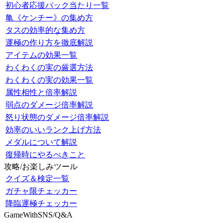
初心者応援パック当たり一覧
亀《ケンチー》の集め方
タスの効率的な集め方
運極の作り方を徹底解説
アイテムの効果一覧
わくわくの実の厳選方法
わくわくの実の効果一覧
属性相性と倍率解説
弱点のダメージ倍率解説
怒り状態のダメージ倍率解説
効率のいいランク上げ方法
メダルについて解説
復帰時にやるべきこと
攻略/お楽しみツール
クイズ＆検定一覧
ガチャ限チェッカー
降臨運極チェッカー
GameWithSNS/Q&A