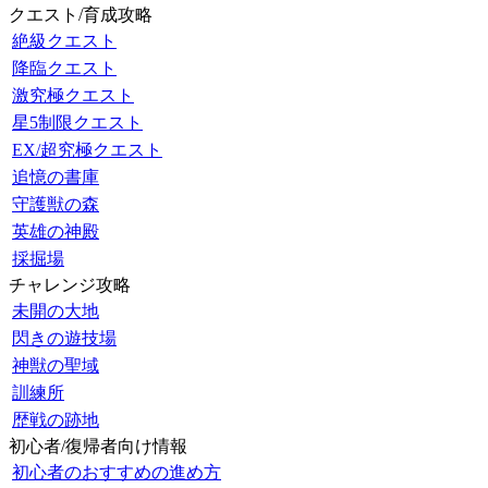
クエスト/育成攻略
絶級クエスト
降臨クエスト
激究極クエスト
星5制限クエスト
EX/超究極クエスト
追憶の書庫
守護獣の森
英雄の神殿
採掘場
チャレンジ攻略
未開の大地
閃きの遊技場
神獣の聖域
訓練所
歴戦の跡地
初心者/復帰者向け情報
初心者のおすすめの進め方