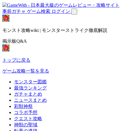
事前ガチャ
ゲーム検索
ログイン
モンスト攻略wiki | モンスターストライク徹底解説
掲示板Q&A
トップに戻る
ゲーム攻略一覧を見る
モンスター図鑑
最強ランキング
ガチャまとめ
ニュースまとめ
彩獣神祭
コラボ予想
クエスト攻略
神獣の聖域
転界の遺跡