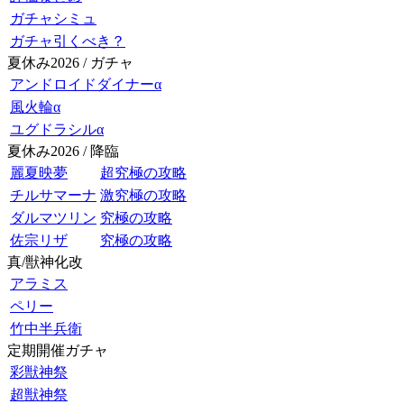
ガチャシミュ
ガチャ引くべき？
夏休み2026 / ガチャ
アンドロイドダイナーα
風火輪α
ユグドラシルα
夏休み2026 / 降臨
麗夏映夢
超究極の攻略
チルサマーナ
激究極の攻略
ダルマツリン
究極の攻略
佐宗リザ
究極の攻略
真/獣神化改
アラミス
ペリー
竹中半兵衛
定期開催ガチャ
彩獣神祭
超獣神祭