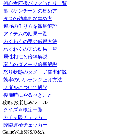
初心者応援パック当たり一覧
亀《ケンチー》の集め方
タスの効率的な集め方
運極の作り方を徹底解説
アイテムの効果一覧
わくわくの実の厳選方法
わくわくの実の効果一覧
属性相性と倍率解説
弱点のダメージ倍率解説
怒り状態のダメージ倍率解説
効率のいいランク上げ方法
メダルについて解説
復帰時にやるべきこと
攻略/お楽しみツール
クイズ＆検定一覧
ガチャ限チェッカー
降臨運極チェッカー
GameWithSNS/Q&A