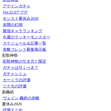
アゲインガチャ
Ver.32.0アプデ
モンスト夏休み2026
未開の幻洞
最強キャラランキング
今週のラッキーモンスター
スケジュール＆記事一覧
攻略フレンド募集掲示板
彩獣神祭
彩獣神祭の引き方と限定
ガチャは引くべき？
ガチャシミュ
カーミラの評価
ツクモの評価
新轟絶
ヴェイン
轟絶の攻略
夏休み2026
評価まとめ