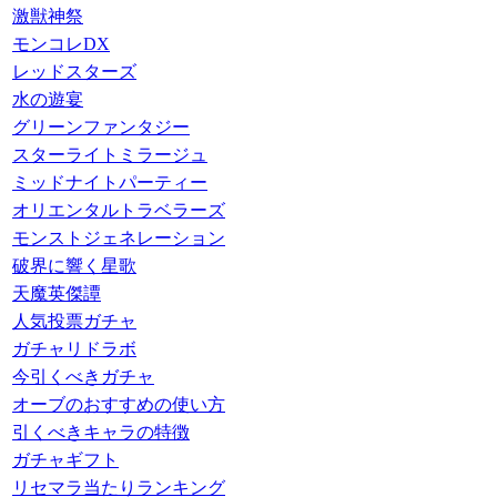
激獣神祭
モンコレDX
レッドスターズ
水の遊宴
グリーンファンタジー
スターライトミラージュ
ミッドナイトパーティー
オリエンタルトラベラーズ
モンストジェネレーション
破界に響く星歌
天魔英傑譚
人気投票ガチャ
ガチャリドラボ
今引くべきガチャ
オーブのおすすめの使い方
引くべきキャラの特徴
ガチャギフト
リセマラ当たりランキング