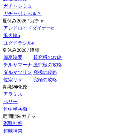
ガチャシミュ
ガチャ引くべき？
夏休み2026 / ガチャ
アンドロイドダイナーα
風火輪α
ユグドラシルα
夏休み2026 / 降臨
麗夏映夢
超究極の攻略
チルサマーナ
激究極の攻略
ダルマツリン
究極の攻略
佐宗リザ
究極の攻略
真/獣神化改
アラミス
ペリー
竹中半兵衛
定期開催ガチャ
彩獣神祭
超獣神祭