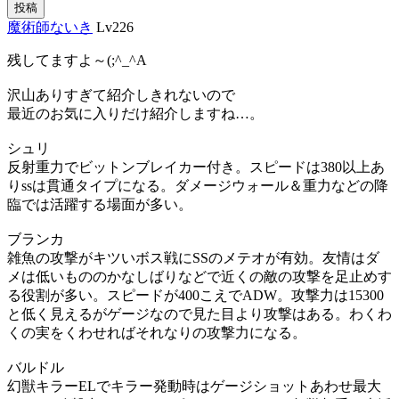
投稿
魔術師ないき
Lv226
残してますよ～(;^_^A
沢山ありすぎて紹介しきれないので
最近のお気に入りだけ紹介しますね…。
シュリ
反射重力でビットンブレイカー付き。スピードは380以上あ
りssは貫通タイプになる。ダメージウォール＆重力などの降
臨では活躍する場面が多い。
ブランカ
雑魚の攻撃がキツいボス戦にSSのメテオが有効。友情はダ
メは低いもののかなしばりなどで近くの敵の攻撃を足止めす
る役割が多い。スピードが400こえでADW。攻撃力は15300
と低く見えるがゲージなので見た目より攻撃はある。わくわ
くの実をくわせればそれなりの攻撃力になる。
バルドル
幻獣キラーELでキラー発動時はゲージショットあわせ最大