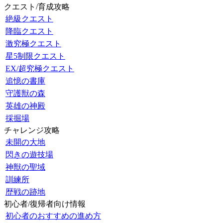
クエスト/育成攻略
絶級クエスト
降臨クエスト
激究極クエスト
星5制限クエスト
EX/超究極クエスト
追憶の書庫
守護獣の森
英雄の神殿
採掘場
チャレンジ攻略
未開の大地
閃きの遊技場
神獣の聖域
訓練所
歴戦の跡地
初心者/復帰者向け情報
初心者のおすすめの進め方