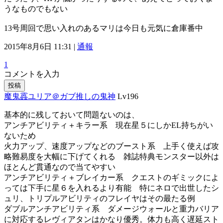
うなものでもない
13号周回で思い入れのあるマリは今日も元気に倉庫番中
2015年8月6日 11:31 |
通報
1
コメントを入力
投稿
魔鬼靐ユリア＠ガブ推しの鬼神
Lv196
基本的に残しておいて問題ないのは、
アンチアビリティ＋キラー系 現在星５にしかEL持ちがい
ないため
火力アップ、速度アップなどのブースト系 上手く使えば攻
略難易度を大幅に下げてくれる 雑誌特典モンスター以外は
ほとんど貫通なので当てやすい
アンチアビリティ＋ブレイカー系 クエストのギミックによ
っては下手に星６を入れるより有能 特にネロで出世したシ
ュリ、トリプルアビリティのフレイヤはその最たる例
ダブルアンチアビリティ系 ダメージウォールと重力バリア
に対応するレヴィアタンはかなり優秀。体力も高く遅延スト