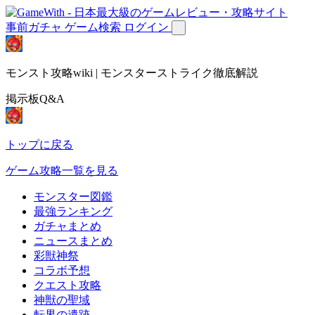
事前ガチャ
ゲーム検索
ログイン
モンスト攻略wiki | モンスターストライク徹底解説
掲示板Q&A
トップに戻る
ゲーム攻略一覧を見る
モンスター図鑑
最強ランキング
ガチャまとめ
ニュースまとめ
彩獣神祭
コラボ予想
クエスト攻略
神獣の聖域
転界の遺跡