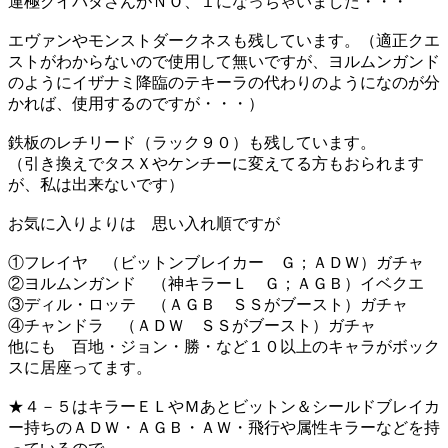
運極クイバタさんがＮＯ、１になっちゃいました・・・
エヴァンやモンストダークネスも残しています。（適正クエ
ストがわからないので使用して無いですが、ヨルムンガンド
のようにイザナミ降臨のテキーラの代わりのようになのが分
かれば、使用するのですが・・・）
鉄板のレチリード（ラック９０）も残しています。
（引き換えでタスＸやケンチーに変えてる方もおられます
が、私は出来ないです）
お気に入りよりは 思い入れ順ですが
①フレイヤ （ビットンブレイカー Ｇ；ＡＤＷ）ガチャ
②ヨルムンガンド （神キラーＬ Ｇ；ＡＧＢ）イベクエ
③ディル・ロッテ （ＡＧＢ ＳＳがブースト）ガチャ
④チャンドラ （ＡＤＷ ＳＳがブースト）ガチャ
他にも 百地・ジョン・勝・など１０以上のキャラがボック
スに居座ってます。
★４－５はキラーＥＬやＭあとビットン＆シールドブレイカ
ー持ちのＡＤＷ・ＡＧＢ・ＡＷ・飛行や属性キラーなどを持