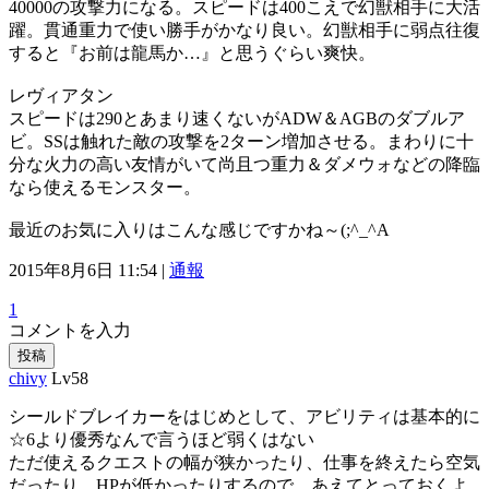
40000の攻撃力になる。スピードは400こえで幻獣相手に大活
躍。貫通重力で使い勝手がかなり良い。幻獣相手に弱点往復
すると『お前は龍馬か…』と思うぐらい爽快。
レヴィアタン
スピードは290とあまり速くないがADW＆AGBのダブルア
ビ。SSは触れた敵の攻撃を2ターン増加させる。まわりに十
分な火力の高い友情がいて尚且つ重力＆ダメウォなどの降臨
なら使えるモンスター。
最近のお気に入りはこんな感じですかね～(;^_^A
2015年8月6日 11:54 |
通報
1
コメントを入力
投稿
chivy
Lv58
シールドブレイカーをはじめとして、アビリティは基本的に
☆6より優秀なんで言うほど弱くはない
ただ使えるクエストの幅が狭かったり、仕事を終えたら空気
だったり、HPが低かったりするので、あえてとっておくよ