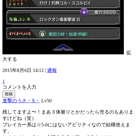
拡
大する
2015年8月6日 14:12 |
通報
1
コメントを入力
投稿
進撃のうさ・X・
Lv50
残してますよ〜！まあ３体被りとかだったら売るのもありま
すけどね（笑）
ブレイカー系は☆5-6にはないアビリティなので結構使えま
す。