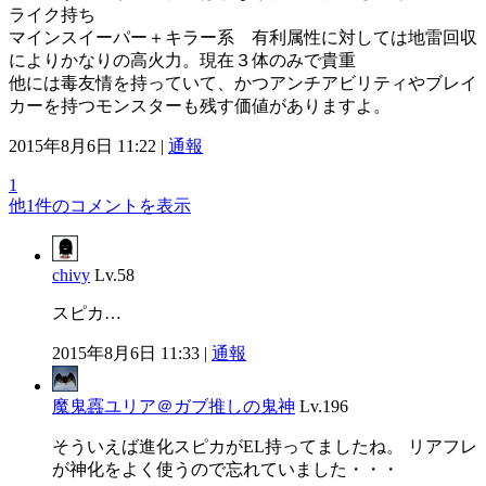
ライク持ち
マインスイーパー＋キラー系 有利属性に対しては地雷回収
によりかなりの高火力。現在３体のみで貴重
他には毒友情を持っていて、かつアンチアビリティやブレイ
カーを持つモンスターも残す価値がありますよ。
2015年8月6日 11:22 |
通報
1
他1件のコメントを表示
chivy
Lv.58
スピカ…
2015年8月6日 11:33 |
通報
魔鬼靐ユリア＠ガブ推しの鬼神
Lv.196
そういえば進化スピカがEL持ってましたね。 リアフレ
が神化をよく使うので忘れていました・・・