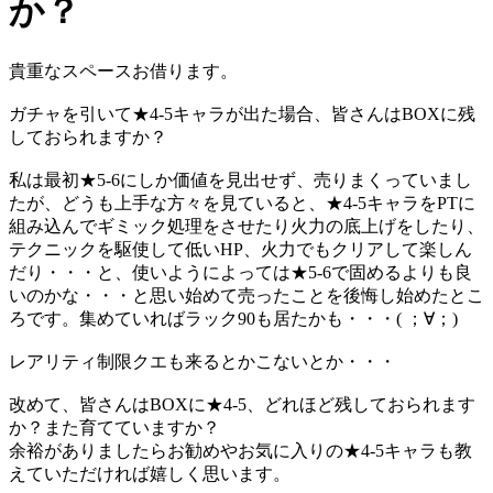
か？
貴重なスペースお借ります。
ガチャを引いて★4-5キャラが出た場合、皆さんはBOXに残
しておられますか？
私は最初★5-6にしか価値を見出せず、売りまくっていまし
たが、どうも上手な方々を見ていると、★4-5キャラをPTに
組み込んでギミック処理をさせたり火力の底上げをしたり、
テクニックを駆使して低いHP、火力でもクリアして楽しん
だり・・・と、使いようによっては★5-6で固めるよりも良
いのかな・・・と思い始めて売ったことを後悔し始めたとこ
ろです。集めていればラック90も居たかも・・・( ；∀；)
レアリティ制限クエも来るとかこないとか・・・
改めて、皆さんはBOXに★4-5、どれほど残しておられます
か？また育てていますか？
余裕がありましたらお勧めやお気に入りの★4-5キャラも教
えていただければ嬉しく思います。