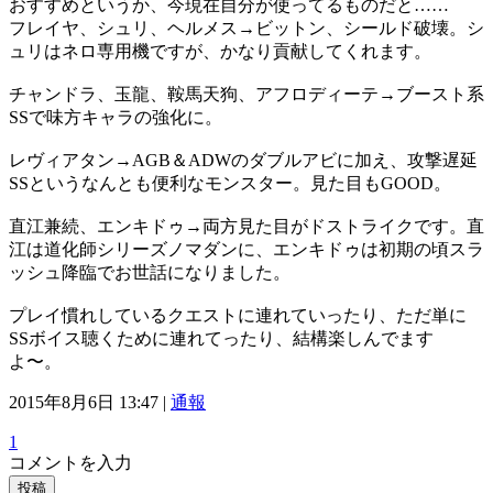
おすすめというか、今現在自分が使ってるものだと……
フレイヤ、シュリ、ヘルメス→ビットン、シールド破壊。シ
ュリはネロ専用機ですが、かなり貢献してくれます。
チャンドラ、玉龍、鞍馬天狗、アフロディーテ→ブースト系
SSで味方キャラの強化に。
レヴィアタン→AGB＆ADWのダブルアビに加え、攻撃遅延
SSというなんとも便利なモンスター。見た目もGOOD。
直江兼続、エンキドゥ→両方見た目がドストライクです。直
江は道化師シリーズノマダンに、エンキドゥは初期の頃スラ
ッシュ降臨でお世話になりました。
プレイ慣れしているクエストに連れていったり、ただ単に
SSボイス聴くために連れてったり、結構楽しんでます
よ〜。
2015年8月6日 13:47 |
通報
1
コメントを入力
投稿