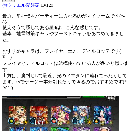
㈱ウリエル愛好家
Lv120
最近、星4ー5をパーティーに入れるのがマイブームです(^-
^)/
使えそうで残してある星4は、こんな感じです。
基本、地雷対策キャラやブーストキャラをあつめてきまし
た。
おすすめキャラは、フレイヤ、土方、ディルロッテです( ・
∇・)
フレイヤとディルロッテは結構使っている人が多いと思いま
す。
土方は、魔封じLで最近、光のノマダンに連れてったりして
ます。ssでゲージ一本分削れたりできるのでおすすめです(*
´∀｀)