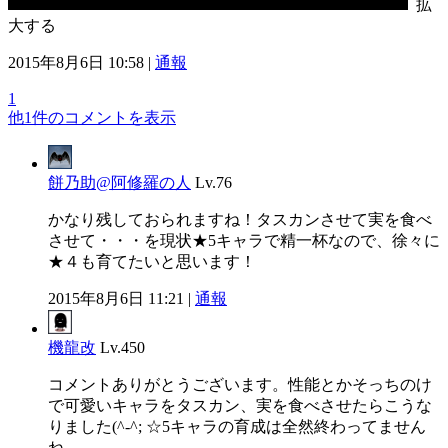
拡
大する
2015年8月6日 10:58 |
通報
1
他1件のコメントを表示
餅乃助@阿修羅の人
Lv.76
かなり残しておられますね！タスカンさせて実を食べ
させて・・・を現状★5キャラで精一杯なので、徐々に
★４も育てたいと思います！
2015年8月6日 11:21 |
通報
機龍改
Lv.450
コメントありがとうございます。性能とかそっちのけ
で可愛いキャラをタスカン、実を食べさせたらこうな
りました(^-^; ☆5キャラの育成は全然終わってません
ね…。