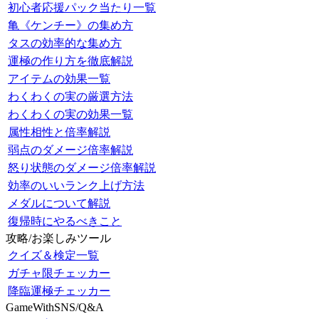
初心者応援パック当たり一覧
亀《ケンチー》の集め方
タスの効率的な集め方
運極の作り方を徹底解説
アイテムの効果一覧
わくわくの実の厳選方法
わくわくの実の効果一覧
属性相性と倍率解説
弱点のダメージ倍率解説
怒り状態のダメージ倍率解説
効率のいいランク上げ方法
メダルについて解説
復帰時にやるべきこと
攻略/お楽しみツール
クイズ＆検定一覧
ガチャ限チェッカー
降臨運極チェッカー
GameWithSNS/Q&A