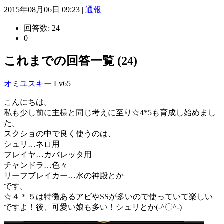
2015年08月06日 09:23 |
通報
回答数:
24
0
これまでの回答一覧 (24)
オミユスキー
Lv65
こんにちは。
私も少し前に主様と同じ考えに至り☆4*5も育成し始めまし
た。
スクショの中で良く使うのは、
シュリ…ネロ用
フレイヤ…カバレッタ用
チャンドラ…色々
リーフブレイカー…水の神殿とか
です。
☆４＊５は特徴あるアビやSSが多いので使っていて楽しい
ですよ！後、可愛い娘も多い！シュリとか(-^〇^-)