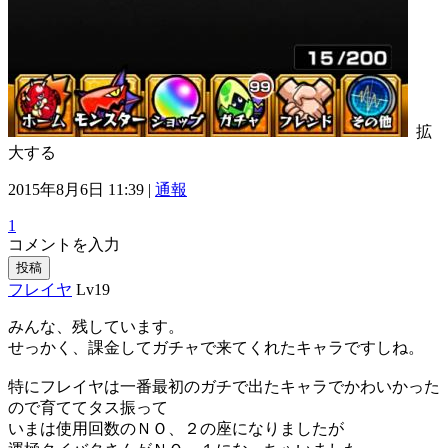
拡
大する
2015年8月6日 11:39 |
通報
1
コメントを入力
投稿
フレイヤ
Lv19
みんな、残しています。
せっかく、課金してガチャで来てくれたキャラですしね。
特にフレイヤは一番最初のガチで出たキャラでかわいかった
ので育ててタス振って
いまは使用回数のＮＯ、２の座になりましたが