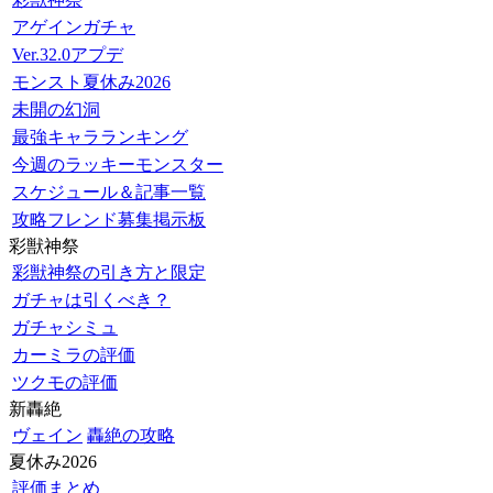
アゲインガチャ
Ver.32.0アプデ
モンスト夏休み2026
未開の幻洞
最強キャラランキング
今週のラッキーモンスター
スケジュール＆記事一覧
攻略フレンド募集掲示板
彩獣神祭
彩獣神祭の引き方と限定
ガチャは引くべき？
ガチャシミュ
カーミラの評価
ツクモの評価
新轟絶
ヴェイン
轟絶の攻略
夏休み2026
評価まとめ