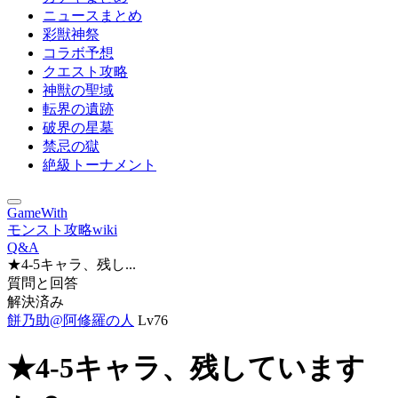
ニュースまとめ
彩獣神祭
コラボ予想
クエスト攻略
神獣の聖域
転界の遺跡
破界の星墓
禁忌の獄
絶級トーナメント
GameWith
モンスト攻略wiki
Q&A
★4-5キャラ、残し...
質問と回答
解決済み
餅乃助@阿修羅の人
Lv76
★4-5キャラ、残しています