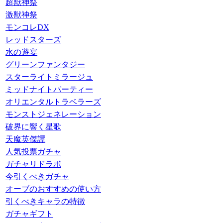
超獣神祭
激獣神祭
モンコレDX
レッドスターズ
水の遊宴
グリーンファンタジー
スターライトミラージュ
ミッドナイトパーティー
オリエンタルトラベラーズ
モンストジェネレーション
破界に響く星歌
天魔英傑譚
人気投票ガチャ
ガチャリドラボ
今引くべきガチャ
オーブのおすすめの使い方
引くべきキャラの特徴
ガチャギフト