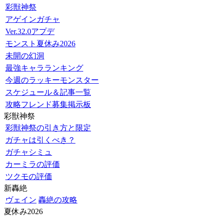
彩獣神祭
アゲインガチャ
Ver.32.0アプデ
モンスト夏休み2026
未開の幻洞
最強キャラランキング
今週のラッキーモンスター
スケジュール＆記事一覧
攻略フレンド募集掲示板
彩獣神祭
彩獣神祭の引き方と限定
ガチャは引くべき？
ガチャシミュ
カーミラの評価
ツクモの評価
新轟絶
ヴェイン
轟絶の攻略
夏休み2026