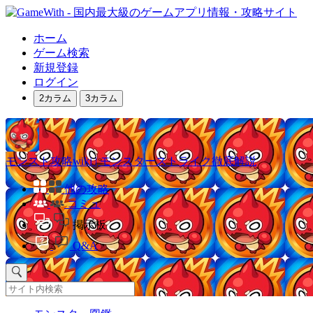
ホーム
ゲーム検索
新規登録
ログイン
2カラム
3カラム
モンスト攻略wiki | モンスターストライク徹底解説
他の攻略
コミュ
掲示板
Q&A