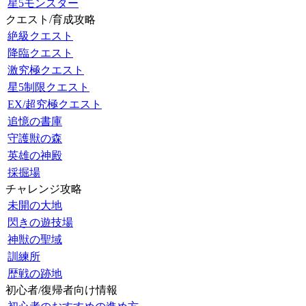
星5モンスター
クエスト/育成攻略
絶級クエスト
降臨クエスト
激究極クエスト
星5制限クエスト
EX/超究極クエスト
追憶の書庫
守護獣の森
英雄の神殿
採掘場
チャレンジ攻略
未開の大地
閃きの遊技場
神獣の聖域
訓練所
歴戦の跡地
初心者/復帰者向け情報