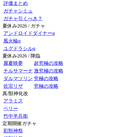
評価まとめ
ガチャシミュ
ガチャ引くべき？
夏休み2026 / ガチャ
アンドロイドダイナーα
風火輪α
ユグドラシルα
夏休み2026 / 降臨
麗夏映夢
超究極の攻略
チルサマーナ
激究極の攻略
ダルマツリン
究極の攻略
佐宗リザ
究極の攻略
真/獣神化改
アラミス
ペリー
竹中半兵衛
定期開催ガチャ
彩獣神祭