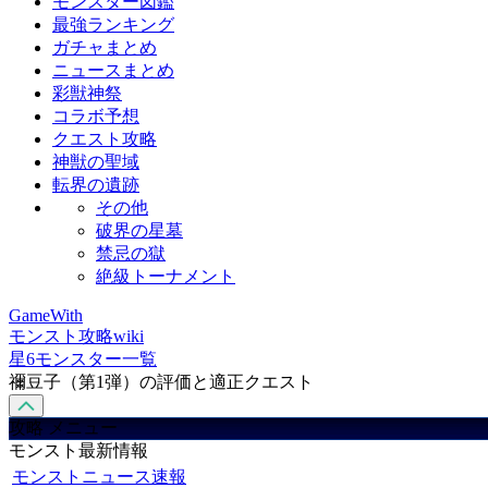
モンスター図鑑
最強ランキング
ガチャまとめ
ニュースまとめ
彩獣神祭
コラボ予想
クエスト攻略
神獣の聖域
転界の遺跡
その他
破界の星墓
禁忌の獄
絶級トーナメント
GameWith
モンスト攻略wiki
星6モンスター一覧
禰豆子（第1弾）の評価と適正クエスト
攻略 メニュー
モンスト最新情報
モンストニュース速報