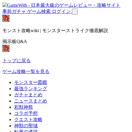
事前ガチャ
ゲーム検索
ログイン
モンスト攻略wiki | モンスターストライク徹底解説
掲示板Q&A
トップに戻る
ゲーム攻略一覧を見る
モンスター図鑑
最強ランキング
ガチャまとめ
ニュースまとめ
彩獣神祭
コラボ予想
クエスト攻略
神獣の聖域
転界の遺跡