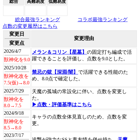
総合
高難易度
低難易度
総合最強ランキング
コラボ最強ランキング
点数の変更履歴はこちら
変更日
変更理由
変更点
2026/4/7
メラン＆コリン【星墓】
の固定打ち編成で活
躍できることを評価し、点数を9.0とした。
獣神化を9.0
2025/10/28
禁忌の獄【深淵/闇】
で活躍できる性能のた
獣神化改を
め、8.0点で確定した。
7.5(仮)→8.0
2025/7/29
天魔の孤城の常設化に伴い、点数を変更し
た。
獣神化を
▶点数・評価基準はこちら
8.0→7.5
2024/9/18
キャラの点数全体見直しのため、点数を変
獣神化を
更。
8.5→8.0
2023/7/17
追撃が強力なSSと毒友情を併せ持ち、
天魔