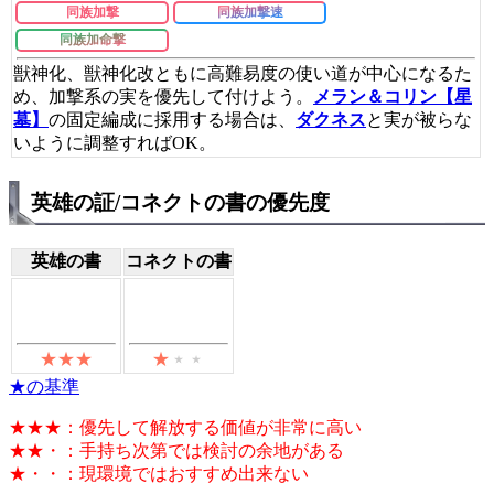
同族加撃
同族加撃速
同族加命撃
獣神化、獣神化改ともに高難易度の使い道が中心になるた
め、加撃系の実を優先して付けよう。
メラン＆コリン【星
墓】
の固定編成に採用する場合は、
ダクネス
と実が被らな
いように調整すればOK。
英雄の証/コネクトの書の優先度
英雄の書
コネクトの書
★の基準
★★★：優先して解放する価値が非常に高い
★★・：手持ち次第では検討の余地がある
★・・：現環境ではおすすめ出来ない