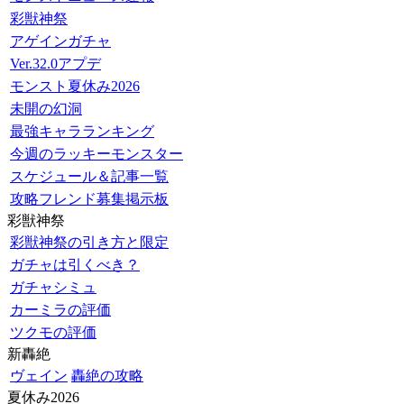
彩獣神祭
アゲインガチャ
Ver.32.0アプデ
モンスト夏休み2026
未開の幻洞
最強キャラランキング
今週のラッキーモンスター
スケジュール＆記事一覧
攻略フレンド募集掲示板
彩獣神祭
彩獣神祭の引き方と限定
ガチャは引くべき？
ガチャシミュ
カーミラの評価
ツクモの評価
新轟絶
ヴェイン
轟絶の攻略
夏休み2026