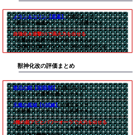
メラン＆コリン【星墓】
の適正キャラ
└固定打ち編成のパーツとして活躍できる
自強化＆追撃SSで高火力を出せる
└追撃は広範囲で複数の敵を巻き込める
└2段階目は爆血刀込みで7.2倍の強化が入る
獣神化改の評価まとめ
禁忌の獄【深淵/闇】
の適正キャラ
└攻守ともに優秀な働きができる
天魔の孤城【9/試練】
の適正キャラ
└全敵毒メテオでサソリが処理できる
2種の超アビとパワーオーラで火力を出せる
└回復アビでパワーオーラを維持しやすい
└超AGBで機動力が高い