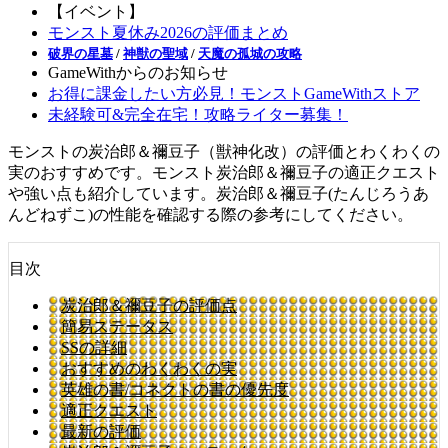
【イベント】
モンスト夏休み2026の評価まとめ
破界の星墓
/
神獣の聖域
/
天魔の孤城の攻略
GameWithからのお知らせ
お得に課金したい方必見！モンストGameWithストア
未経験可&完全在宅！攻略ライター募集！
モンストの炭治郎＆禰豆子（獣神化改）の評価とわくわくの
実のおすすめです。モンスト炭治郎＆禰豆子の適正クエスト
や強い点も紹介しています。炭治郎＆禰豆子(たんじろうあ
んどねずこ)の性能を確認する際の参考にしてください。
目次
炭治郎＆禰豆子の評価点
簡易ステータス
SSの詳細
おすすめのわくわくの実
英雄の書/コネクトの書の優先度
適正クエスト
最新の評価