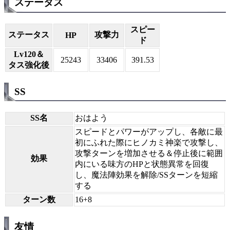
ステータス
スピー
ステータス
攻撃力
HP
ド
Lv120＆
25243
33406
391.53
タス強化後
SS
SS名
おはよう
スピードとパワーがアップし、各敵に最
初にふれた際にヒノカミ神楽で攻撃し、
攻撃ターンを増加させる＆停止後に範囲
効果
内にいる味方のHPと状態異常を回復
し、魔法陣効果を解除/SSターンを短縮
する
ターン数
16+8
友情