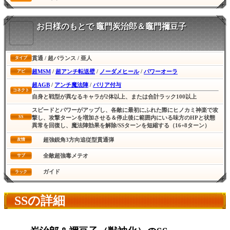
お日様のもとで 竈門炭治郎＆竈門禰豆子
貫通 / 超バランス / 亜人
タイプ
超MSM
/
超アンチ転送壁
/
ノーダメヒール
/
パワーオーラ
アビ
超AGB
/
アンチ魔法陣
/
バリア付与
コネクト
自身と戦型が異なるキャラが2体以上、または合計ラック100以上
スピードとパワーがアップし、各敵に最初にふれた際にヒノカミ神楽で攻
SS
撃し、攻撃ターンを増加させる＆停止後に範囲内にいる味方のHPと状態
異常を回復し、魔法陣効果を解除/SSターンを短縮する（16+8ターン）
超強鋭角3方向追従型貫通弾
友情
全敵超強毒メテオ
サブ
ガイド
ラック
SSの詳細