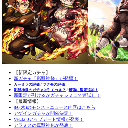
【新限定ガチャ】
新ガチャ「彩獣神祭」が登場！
カーミラの評価
/
ツクモの評価
彩獣神祭のガチャは引くべき？
/
最強に暫定追加！
新限定が引けるかガチャシミュで運試し！
【最新情報】
8/6(木)のモンストニュース内容はこちら
アゲインガチャが開催決定！
Ver.32.0アップデート情報が発表！
アラミスの真獣神化が発表！