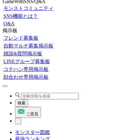
GameWithSNS/Q&A
モンストコミュニティ
SNS機能とは？
Q&A
掲示板
フレンド募集板
自動マルチ募集掲示板
雑談&質問掲示板
LINEグループ募集板
コテハン専用掲示板
顔合わせ専用掲示板
検索
ご意見
モンスター図鑑
最強ランキング