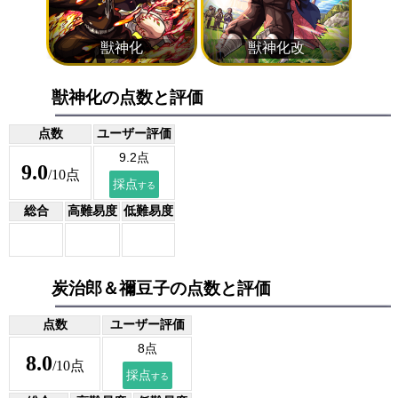
獣神化の点数と評価
点数
ユーザー評価
9.0
/10点
総合
高難易度
低難易度
炭治郎＆禰豆子の点数と評価
点数
ユーザー評価
8.0
/10点