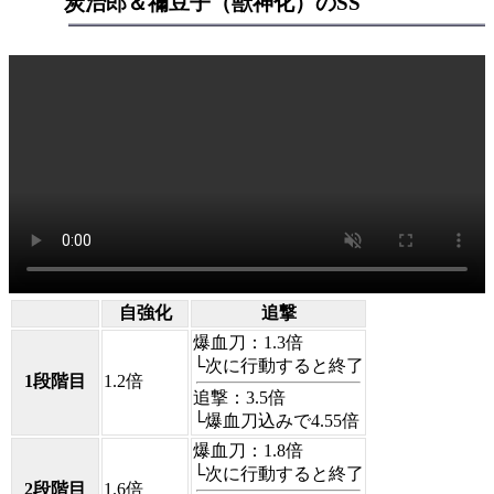
炭治郎＆禰豆子（獣神化）のSS
自強化
追撃
爆血刀
：1.3倍
└次に行動すると終了
1段階目
1.2倍
追撃
：3.5倍
└爆血刀込みで4.55倍
爆血刀
：1.8倍
└次に行動すると終了
2段階目
1.6倍