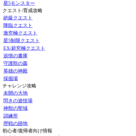
星5モンスター
クエスト/育成攻略
絶級クエスト
降臨クエスト
激究極クエスト
星5制限クエスト
EX/超究極クエスト
追憶の書庫
守護獣の森
英雄の神殿
採掘場
チャレンジ攻略
未開の大地
閃きの遊技場
神獣の聖域
訓練所
歴戦の跡地
初心者/復帰者向け情報