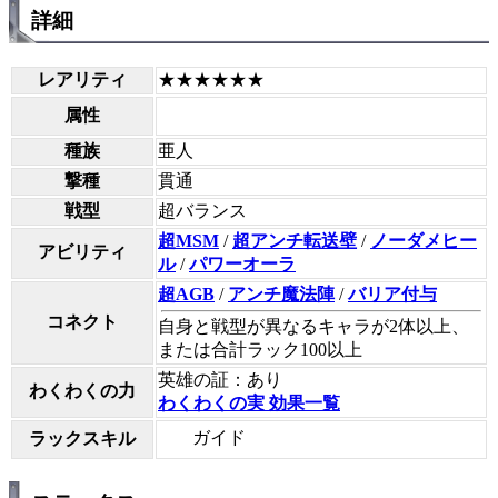
詳細
レアリティ
★★★★★★
属性
種族
亜人
撃種
貫通
戦型
超バランス
超MSM
/
超アンチ転送壁
/
ノーダメヒー
アビリティ
ル
/
パワーオーラ
超AGB
/
アンチ魔法陣
/
バリア付与
コネクト
自身と戦型が異なるキャラが2体以上、
または合計ラック100以上
英雄の証：あり
わくわくの力
わくわくの実 効果一覧
ガイド
ラックスキル