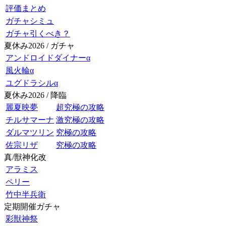
評価まとめ
ガチャシミュ
ガチャ引くべき？
夏休み2026 / ガチャ
アンドロイドダイナーα
風火輪α
ユグドラシルα
夏休み2026 / 降臨
麗夏映夢
超究極の攻略
チルサマーナ
激究極の攻略
ダルマツリン
究極の攻略
佐宗リザ
究極の攻略
真/獣神化改
アラミス
ペリー
竹中半兵衛
定期開催ガチャ
彩獣神祭