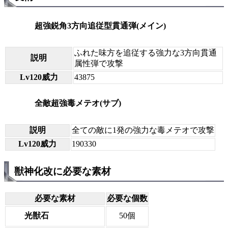
超強鋭角3方向追従型貫通弾(メイン)
ふれた味方を追従する強力な3方向貫通
説明
属性弾で攻撃
Lv120威力
43875
全敵超強毒メテオ(サブ)
説明
全ての敵に1発の強力な毒メテオで攻撃
Lv120威力
190330
獣神化改に必要な素材
必要な素材
必要な個数
光獣石
50個