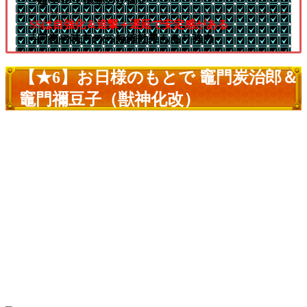
SSは自強化＆追撃＋遅延で安定感がある
└回復や味方のSS短縮効果もあり強力
【★6】お日様のもとで 竈門炭治郎＆
竈門禰豆子（獣神化改）