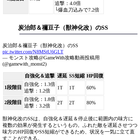
追撃
：4.0倍
└爆血刀込みで7.2倍
炭治郎＆禰豆子（獣神化改）のSS
炭治郎＆禰豆子（獣神化改）のSS
pic.twitter.com/N8MStU6GLT
— モンスト攻略@GameWith攻略動画投稿用
(@gamewith_monst2)
自強化＆追撃
遅延
SS短縮
HP回復
自強化：1.3倍
1段階目
1T
1T
60%
追撃：1.2倍
自強化：1.8倍
2段階目
2T
2T
80%
追撃：3.2倍
獣神化改のSSは、自強化＆遅延＆停止後に範囲内の味方に
複数の効果が発生するというもの。ふれた敵を遅延させつつ
味方のHP回復やSS短縮ができるため、状況を一気に立て直
すことができる。