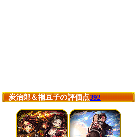
炭治郎＆禰豆子の評価点
392