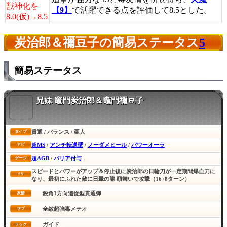
獣神化を
【9】
で活躍できる点を評価して8.5とした。
8.0(仮)→8.5
炭治郎＆禰豆子の簡易ステータス
5
簡易ステータス
兄妹 竈門炭治郎＆竈門禰豆子
貫通 / バランス / 亜人
タイプ
超MS
/
アンチ転送壁
/
ノーダメヒール
/
パワーオーラ
アビ
超AGB
/
バリア付与
ゲージ
スピードとパワーがアップ＆停止後に炭治郎の日輪刀が一定期間爆血刀に
SS
なり、最初にふれた敵に日暈の龍 頭舞いで攻撃（16+8ターン）
鋭角3方向追従型貫通弾
友情
全敵超強毒メテオ
サブ
ガイド
ラック