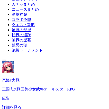
ガチャまとめ
ニュースまとめ
彩獣神祭
コラボ予想
クエスト攻略
神獣の聖域
転界の遺跡
破界の星墓
禁忌の獄
絶級トーナメント
恋姫†大戦
三国志&戦国美少女武将オールスターRPG
広告
詳細を見る