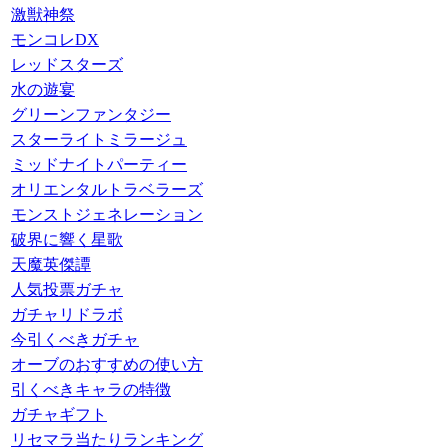
激獣神祭
モンコレDX
レッドスターズ
水の遊宴
グリーンファンタジー
スターライトミラージュ
ミッドナイトパーティー
オリエンタルトラベラーズ
モンストジェネレーション
破界に響く星歌
天魔英傑譚
人気投票ガチャ
ガチャリドラボ
今引くべきガチャ
オーブのおすすめの使い方
引くべきキャラの特徴
ガチャギフト
リセマラ当たりランキング