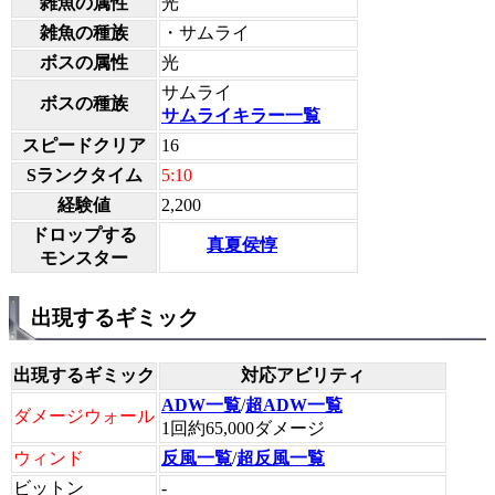
雑魚の属性
光
雑魚の種族
・サムライ
ボスの属性
光
サムライ
ボスの種族
サムライキラー一覧
スピードクリア
16
Sランクタイム
5:10
経験値
2,200
ドロップする
真夏侯惇
モンスター
出現するギミック
出現するギミック
対応アビリティ
ADW一覧
/
超ADW一覧
ダメージウォール
1回約65,000ダメージ
ウィンド
反風一覧
/
超反風一覧
ビットン
-