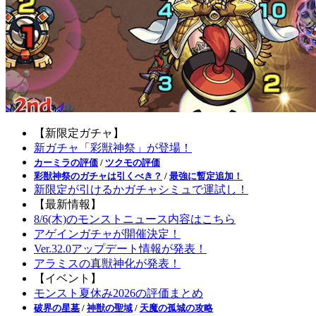
【新限定ガチャ】
新ガチャ「彩獣神祭」が登場！
カーミラの評価
/
ツクモの評価
彩獣神祭のガチャは引くべき？
/
最強に暫定追加！
新限定が引けるかガチャシミュで運試し！
【最新情報】
8/6(木)のモンストニュース内容はこちら
アゲインガチャが開催決定！
Ver.32.0アップデート情報が発表！
アラミスの真獣神化が発表！
【イベント】
モンスト夏休み2026の評価まとめ
破界の星墓
/
神獣の聖域
/
天魔の孤城の攻略