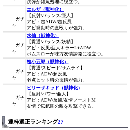
跳弾が雑魚処理に役立つ。
エルザ（獣神化）
【反射/バランス/亜人】
ガチ
アビ：超ADW/超反風
ャ
アビ発動時の直殴りが強力。
水仙（獣神化）
【貫通/バランス/妖精】
ガチ
アビ：反風/亜人キラーL+ADW
ャ
ボムスローが味方友情誘発に役立つ。
桂小五郎（獣神化）
【貫通/スピード/サムライ】
ガチ
アビ：ADW/超反風
ャ
弱点ヒット時の友情が強力。
ビリーザキッド（獣神化）
【反射/パワー/亜人】
ガチ
アビ：ADW/反風/友情ブーストM
ャ
友情で広範囲の敵を攻撃できる。
運枠適正ランキング
27