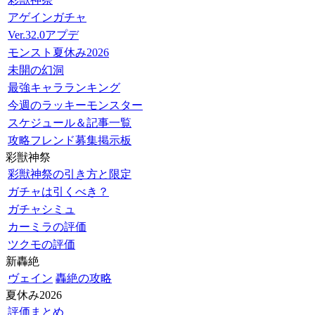
アゲインガチャ
Ver.32.0アプデ
モンスト夏休み2026
未開の幻洞
最強キャラランキング
今週のラッキーモンスター
スケジュール＆記事一覧
攻略フレンド募集掲示板
彩獣神祭
彩獣神祭の引き方と限定
ガチャは引くべき？
ガチャシミュ
カーミラの評価
ツクモの評価
新轟絶
ヴェイン
轟絶の攻略
夏休み2026
評価まとめ