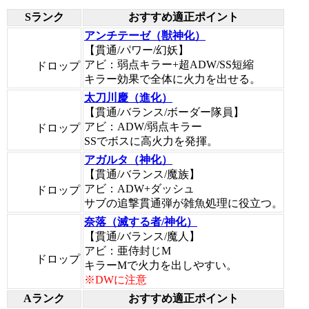
Sランク
おすすめ適正ポイント
アンチテーゼ（獣神化）
【貫通/パワー/幻妖】
アビ：弱点キラー+超ADW/SS短縮
ドロップ
キラー効果で全体に火力を出せる。
太刀川慶（進化）
【貫通/バランス/ボーダー隊員】
アビ：ADW/弱点キラー
ドロップ
SSでボスに高火力を発揮。
アガルタ（神化）
【貫通/バランス/魔族】
アビ：ADW+ダッシュ
ドロップ
サブの追撃貫通弾が雑魚処理に役立つ。
奈落（滅する者/神化）
【貫通/バランス/魔人】
アビ：亜侍封じM
ドロップ
キラーMで火力を出しやすい。
※DWに注意
Aランク
おすすめ適正ポイント