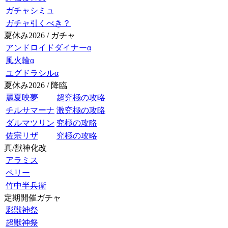
ガチャシミュ
ガチャ引くべき？
夏休み2026 / ガチャ
アンドロイドダイナーα
風火輪α
ユグドラシルα
夏休み2026 / 降臨
麗夏映夢
超究極の攻略
チルサマーナ
激究極の攻略
ダルマツリン
究極の攻略
佐宗リザ
究極の攻略
真/獣神化改
アラミス
ペリー
竹中半兵衛
定期開催ガチャ
彩獣神祭
超獣神祭