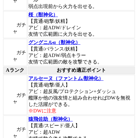
ャ
弱点出現前から火力を出せる。
桜（獣神化）
【貫通/砲撃/妖精】
ガチ
アビ：超ADW/ドレイン
ャ
友情で広範囲に火力を出せる。
グングニルα（獣神化）
【貫通/バランス/妖精】
ガチ
アビ：超ADW/弱点キラー
ャ
友情で広範囲の敵を攻撃できる。
Aランク
おすすめ適正ポイント
アルセーヌ（ファントム/獣神化）
【貫通/砲撃/亜人】
アビ：超反風/プロテクション+ダッシュ
ガチ
艦隊か他の強友情と組み合わせればDWを無視
ャ
した活躍ができる。
※DWに注意
猿飛佐助（獣神化）
【貫通/スピード/亜人】
ガチ
アビ：超ADW
ャ