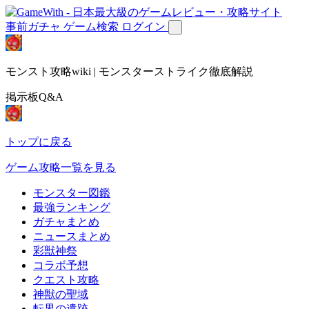
事前ガチャ
ゲーム検索
ログイン
モンスト攻略wiki | モンスターストライク徹底解説
掲示板Q&A
トップに戻る
ゲーム攻略一覧を見る
モンスター図鑑
最強ランキング
ガチャまとめ
ニュースまとめ
彩獣神祭
コラボ予想
クエスト攻略
神獣の聖域
転界の遺跡