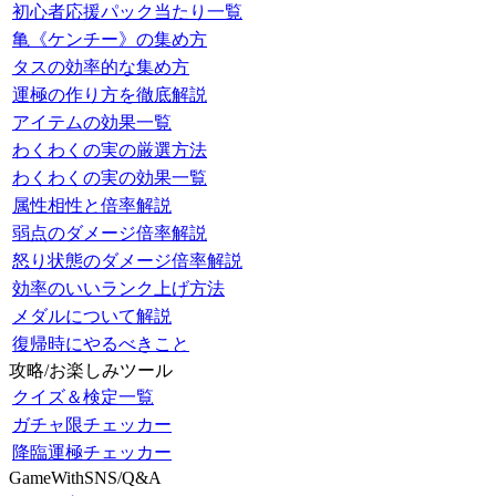
初心者応援パック当たり一覧
亀《ケンチー》の集め方
タスの効率的な集め方
運極の作り方を徹底解説
アイテムの効果一覧
わくわくの実の厳選方法
わくわくの実の効果一覧
属性相性と倍率解説
弱点のダメージ倍率解説
怒り状態のダメージ倍率解説
効率のいいランク上げ方法
メダルについて解説
復帰時にやるべきこと
攻略/お楽しみツール
クイズ＆検定一覧
ガチャ限チェッカー
降臨運極チェッカー
GameWithSNS/Q&A