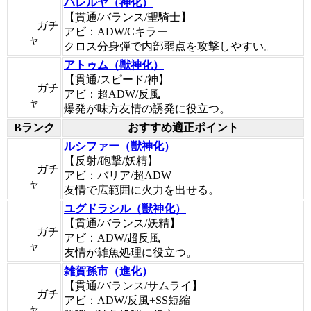
ハレルヤ（神化）
【貫通/バランス/聖騎士】
ガチ
アビ：ADW/Cキラー
ャ
クロス分身弾で内部弱点を攻撃しやすい。
アトゥム（獣神化）
【貫通/スピード/神】
ガチ
アビ：超ADW/反風
ャ
爆発が味方友情の誘発に役立つ。
Bランク
おすすめ適正ポイント
ルシファー（獣神化）
【反射/砲撃/妖精】
ガチ
アビ：バリア/超ADW
ャ
友情で広範囲に火力を出せる。
ユグドラシル（獣神化）
【貫通/バランス/妖精】
ガチ
アビ：ADW/超反風
ャ
友情が雑魚処理に役立つ。
雑賀孫市（進化）
【貫通/バランス/サムライ】
ガチ
アビ：ADW/反風+SS短縮
ャ