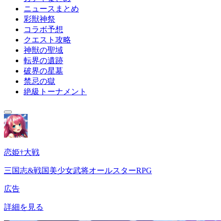
ニュースまとめ
彩獣神祭
コラボ予想
クエスト攻略
神獣の聖域
転界の遺跡
破界の星墓
禁忌の獄
絶級トーナメント
恋姫†大戦
三国志&戦国美少女武将オールスターRPG
広告
詳細を見る