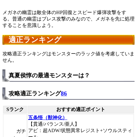
メガネの幽霊は敵全体のHP回復とスピード爆弾攻撃をす
る。普通の幽霊はブレス攻撃のみなので、メガネを先に処理
することを意識しよう。
適正ランキング
攻略適正ランキングはモンスターのラック値を考慮していま
せん。
真夏侯惇の最適モンスターは？
攻略適正ランキング
86
Sランク
おすすめ適正ポイント
五条悟（獣神化）
【貫通/バランス/亜人】
アビ：超ADW/状態異常レジスト+ソウルスティ
ガチ
ール