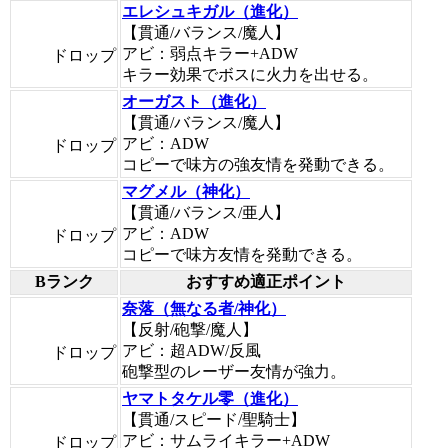
エレシュキガル（進化）
【貫通/バランス/魔人】
アビ：弱点キラー+ADW
ドロップ
キラー効果でボスに火力を出せる。
オーガスト（進化）
【貫通/バランス/魔人】
アビ：ADW
ドロップ
コピーで味方の強友情を発動できる。
マグメル（神化）
【貫通/バランス/亜人】
アビ：ADW
ドロップ
コピーで味方友情を発動できる。
Bランク
おすすめ適正ポイント
奈落（無なる者/神化）
【反射/砲撃/魔人】
アビ：超ADW/反風
ドロップ
砲撃型のレーザー友情が強力。
ヤマトタケル零（進化）
【貫通/スピード/聖騎士】
アビ：サムライキラー+ADW
ドロップ