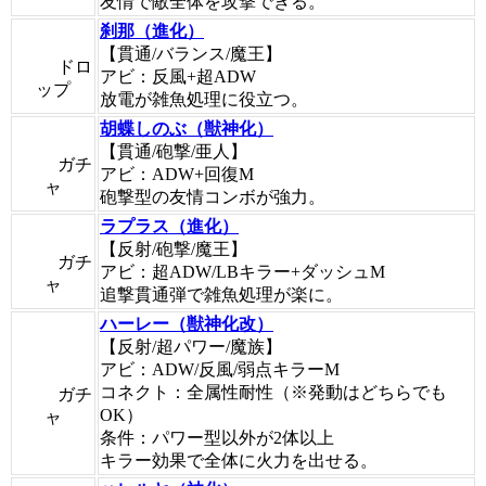
友情で敵全体を攻撃できる。
刹那（進化）
【貫通/バランス/魔王】
ドロ
アビ：反風+超ADW
ップ
放電が雑魚処理に役立つ。
胡蝶しのぶ（獣神化）
【貫通/砲撃/亜人】
ガチ
アビ：ADW+回復M
ャ
砲撃型の友情コンボが強力。
ラプラス（進化）
【反射/砲撃/魔王】
ガチ
アビ：超ADW/LBキラー+ダッシュM
ャ
追撃貫通弾で雑魚処理が楽に。
ハーレー（獣神化改）
【反射/超パワー/魔族】
アビ：ADW/反風/弱点キラーM
コネクト：全属性耐性（※発動はどちらでも
ガチ
OK）
ャ
条件：パワー型以外が2体以上
キラー効果で全体に火力を出せる。