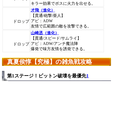
キラー効果でボスに火力を出せる。
才飛（進化）
【貫通/砲撃/亜人】
アビ：ADW
ドロップ
友情で広範囲の敵を攻撃できる。
山崎丞（進化）
【貫通/スピード/サムライ】
アビ：ADW/アンチ魔法陣
ドロップ
爆発で味方友情を誘発できる。
真夏侯惇【究極】の雑魚戦攻略
第1ステージ！ビットン破壊を最優先
1