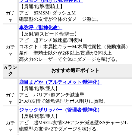
ソロモン（開きし者/獣神化）
【貫通/砲撃/聖騎士】
アビ：超MSM+ダッシュM
ガチ
砲撃型の友情が全体のダメージ源に。
ャ
卑弥呼（獣神化改）
【反射/超スピード/聖騎士】
アビ：超アンチ減速壁/回復M
コネクト：木属性キラーM/木属性耐性（発動推奨）
ガチ
条件：聖騎士以外が2体以上/貫通が2体以上
ャ
高火力のレーザーで全体にダメージを稼げる。
Aラン
おすすめ適正ポイント
ク
鹿目まどか（アルティメット/獣神化）
【貫通/砲撃/亜人】
アビ：バリア+超アンチ減速壁
ガチ
2つの友情で雑魚処理とボス削りに貢献。
ャ
ジャックザリッパー（管理者/獣神化）
【反射/砲撃/亜人】
アビ：超MSEL/友情×2+アンチ減速壁/SSチャージL
ガチ
砲撃型の友情×2でダメージを稼げる。
ャ