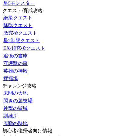
星5モンスター
クエスト/育成攻略
絶級クエスト
降臨クエスト
激究極クエスト
星5制限クエスト
EX/超究極クエスト
追憶の書庫
守護獣の森
英雄の神殿
採掘場
チャレンジ攻略
未開の大地
閃きの遊技場
神獣の聖域
訓練所
歴戦の跡地
初心者/復帰者向け情報