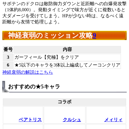
サボテンのドクロは敵防御力ダウンと近距離への白爆発攻撃
（1体約8,000）。発動タイミングで味方が近くに複数いると
大ダメージを受けてしまう。HPが少ない時は、なるべく遠
距離から友情で処理しよう。
神経衰弱のミッション攻略
9
番号
内容
3
ガーフィール【究極】をクリア
6
★5以下のキャラを3体以上編成してノーコンクリア
神経衰弱の解説はこちら
おすすめの★5キャラ
コラボ
ベアトリス
クルシュ
メィリィ