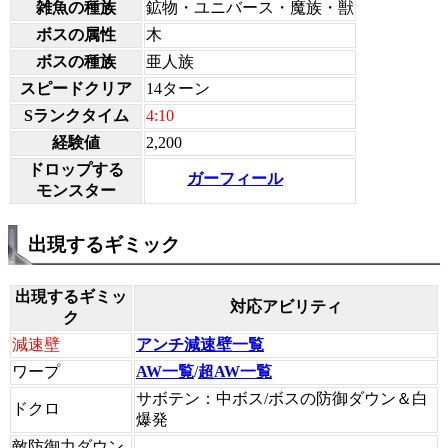
雑魚の種族
鉱物・ユニバース・魔族・獣
ボスの属性
木
ボスの種族
亜人族
スピードクリア
14ターン
Sランクタイム
4:10
経験値
2,200
ドロップする
ガーフィール
モンスター
出現するギミック
出現するギミッ
対応アビリティ
ク
減速壁
アンチ減速壁一覧
ワープ
AW一覧
/
超AW一覧
サボテン：中ボス/ボスの防御ダウン＆白
ドクロ
爆発
敵防御力ダウン
-