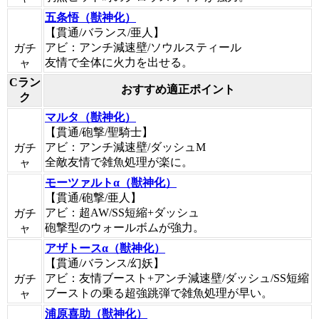
五条悟（獣神化）
【貫通/バランス/亜人】
アビ：アンチ減速壁/ソウルスティール
ガチ
友情で全体に火力を出せる。
ャ
Cラン
おすすめ適正ポイント
ク
マルタ（獣神化）
【貫通/砲撃/聖騎士】
アビ：アンチ減速壁/ダッシュM
ガチ
全敵友情で雑魚処理が楽に。
ャ
モーツァルトα（獣神化）
【貫通/砲撃/亜人】
アビ：超AW/SS短縮+ダッシュ
ガチ
砲撃型のウォールボムが強力。
ャ
アザトースα（獣神化）
【貫通/バランス/幻妖】
アビ：友情ブースト+アンチ減速壁/ダッシュ/SS短縮
ガチ
ブーストの乗る超強跳弾で雑魚処理が早い。
ャ
浦原喜助（獣神化）