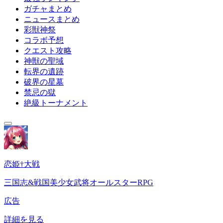
ガチャまとめ
ニュースまとめ
彩獣神祭
コラボ予想
クエスト攻略
神獣の聖域
転界の遺跡
破界の星墓
禁忌の獄
絶級トーナメント
恋姫†大戦
三国志&戦国美少女武将オールスターRPG
広告
詳細を見る