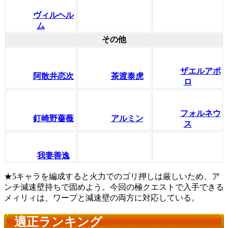
ヴィルヘル
ム
その他
ザエルアポ
阿散井恋次
茶渡泰虎
ロ
フォルネウ
釘崎野薔薇
アルミン
ス
我妻善逸
★5キャラを編成すると火力でのゴリ押しは厳しいため、ア
ンチ減速壁持ちで固めよう。今回の極クエストで入手できる
メィリィは、ワープと減速壁の両方に対応している。
適正ランキング