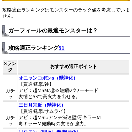
攻略適正ランキングはモンスターのラック値を考慮していま
せん。
ガーフィールの最適モンスターは？
攻略適正ランキング
51
Sラン
おすすめ適正ポイント
ク
オニャンコポンα（獣神化）
【貫通/砲撃/神】
アビ：超MSM/超SS短縮/パワーモード
ガチ
友情とSSで高火力を出せる。
ャ
三日月宗近（獣神化）
【貫通/砲撃/サムライ】
アビ：超MSL/アンチ減速壁/毒キラーM
ガチ
毒キラーM発動時の友情が強力。
ャ