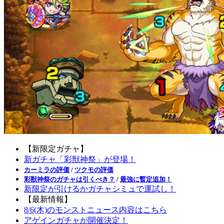
【新限定ガチャ】
新ガチャ「彩獣神祭」が登場！
カーミラの評価
/
ツクモの評価
彩獣神祭のガチャは引くべき？
/
最強に暫定追加！
新限定が引けるかガチャシミュで運試し！
【最新情報】
8/6(木)のモンストニュース内容はこちら
アゲインガチャが開催決定！