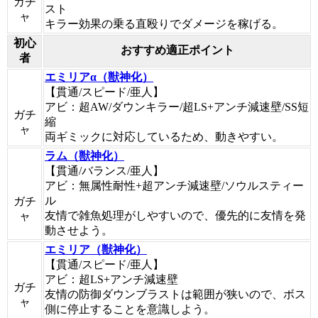
ガチ
スト
ャ
キラー効果の乗る直殴りでダメージを稼げる。
初心
おすすめ適正ポイント
者
エミリアα（獣神化）
【貫通/スピード/亜人】
アビ：超AW/ダウンキラー/超LS+アンチ減速壁/SS短
ガチ
縮
ャ
両ギミックに対応しているため、動きやすい。
ラム（獣神化）
【貫通/バランス/亜人】
アビ：無属性耐性+超アンチ減速壁/ソウルスティー
ル
ガチ
友情で雑魚処理がしやすいので、優先的に友情を発
ャ
動させよう。
エミリア（獣神化）
【貫通/スピード/亜人】
アビ：超LS+アンチ減速壁
ガチ
友情の防御ダウンブラストは範囲が狭いので、ボス
ャ
側に停止することを意識しよう。