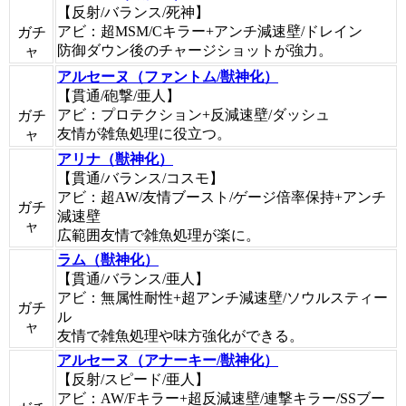
【反射/バランス/死神】
アビ：超MSM/Cキラー+アンチ減速壁/ドレイン
ガチ
防御ダウン後のチャージショットが強力。
ャ
アルセーヌ（ファントム/獣神化）
【貫通/砲撃/亜人】
アビ：プロテクション+反減速壁/ダッシュ
ガチ
友情が雑魚処理に役立つ。
ャ
アリナ（獣神化）
【貫通/バランス/コスモ】
アビ：超AW/友情ブースト/ゲージ倍率保持+アンチ
ガチ
減速壁
ャ
広範囲友情で雑魚処理が楽に。
ラム（獣神化）
【貫通/バランス/亜人】
アビ：無属性耐性+超アンチ減速壁/ソウルスティー
ガチ
ル
ャ
友情で雑魚処理や味方強化ができる。
アルセーヌ（アナーキー/獣神化）
【反射/スピード/亜人】
アビ：AW/Fキラー+超反減速壁/連撃キラー/SSブー