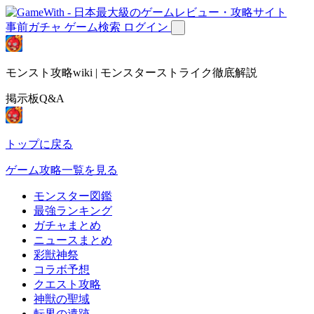
事前ガチャ
ゲーム検索
ログイン
モンスト攻略wiki | モンスターストライク徹底解説
掲示板Q&A
トップに戻る
ゲーム攻略一覧を見る
モンスター図鑑
最強ランキング
ガチャまとめ
ニュースまとめ
彩獣神祭
コラボ予想
クエスト攻略
神獣の聖域
転界の遺跡