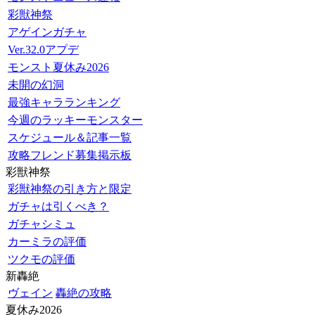
彩獣神祭
アゲインガチャ
Ver.32.0アプデ
モンスト夏休み2026
未開の幻洞
最強キャラランキング
今週のラッキーモンスター
スケジュール＆記事一覧
攻略フレンド募集掲示板
彩獣神祭
彩獣神祭の引き方と限定
ガチャは引くべき？
ガチャシミュ
カーミラの評価
ツクモの評価
新轟絶
ヴェイン
轟絶の攻略
夏休み2026