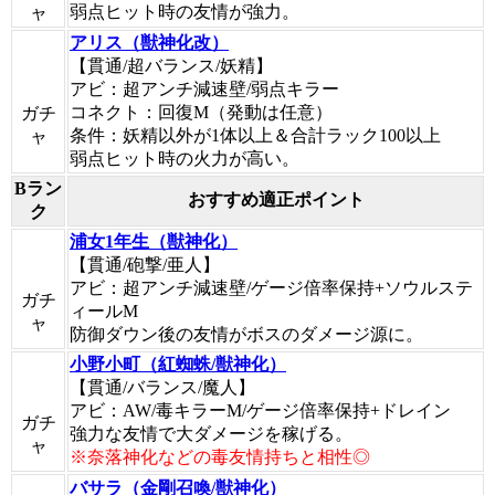
弱点ヒット時の友情が強力。
ャ
アリス（獣神化改）
【貫通/超バランス/妖精】
アビ：超アンチ減速壁/弱点キラー
コネクト：回復M（発動は任意）
ガチ
条件：妖精以外が1体以上＆合計ラック100以上
ャ
弱点ヒット時の火力が高い。
Bラン
おすすめ適正ポイント
ク
浦女1年生（獣神化）
【貫通/砲撃/亜人】
アビ：超アンチ減速壁/ゲージ倍率保持+ソウルステ
ガチ
ィールM
ャ
防御ダウン後の友情がボスのダメージ源に。
小野小町（紅蜘蛛/獣神化）
【貫通/バランス/魔人】
アビ：AW/毒キラーM/ゲージ倍率保持+ドレイン
ガチ
強力な友情で大ダメージを稼げる。
ャ
※奈落神化などの毒友情持ちと相性◎
バサラ（金剛召喚/獣神化）