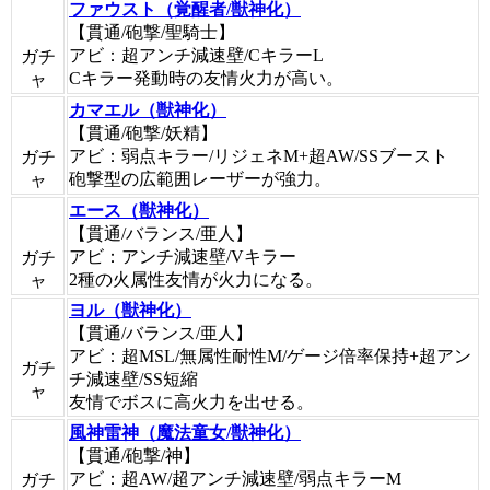
ファウスト（覚醒者/獣神化）
【貫通/砲撃/聖騎士】
アビ：超アンチ減速壁/CキラーL
ガチ
Cキラー発動時の友情火力が高い。
ャ
カマエル（獣神化）
【貫通/砲撃/妖精】
アビ：弱点キラー/リジェネM+超AW/SSブースト
ガチ
砲撃型の広範囲レーザーが強力。
ャ
エース（獣神化）
【貫通/バランス/亜人】
アビ：アンチ減速壁/Vキラー
ガチ
2種の火属性友情が火力になる。
ャ
ヨル（獣神化）
【貫通/バランス/亜人】
アビ：超MSL/無属性耐性M/ゲージ倍率保持+超アン
ガチ
チ減速壁/SS短縮
ャ
友情でボスに高火力を出せる。
風神雷神（魔法童女/獣神化）
【貫通/砲撃/神】
アビ：超AW/超アンチ減速壁/弱点キラーM
ガチ