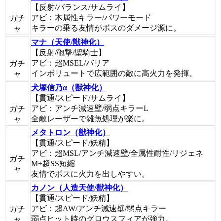
【反射/バランス/サムライ】
アビ：木属性キラー/パワーモード
ガチ
キラーの乗る友情がボスのダメージ源に。
ャ
マナ（天使/獣神化）
【反射/砲撃/聖騎士】
アビ：超MSEL/バリア
ガチ
インボリュートで広範囲の敵に高火力を発揮。
ャ
犬塚信乃α（獣神化）
【貫通/スピード/サムライ】
アビ：アンチ減速壁/弱点キラーL
ガチ
全敵レーザーで雑魚処理が楽に。
ャ
メタトロン（獣神化）
【貫通/スピード/妖精】
アビ：超MSL/アンチ減速壁/全属性耐性/リジェネ
ガチ
M+超SS短縮
ャ
友情でボスに火力を出しやすい。
カノン（人造天使/獣神化）
【貫通/スピード/妖精】
アビ：超AW/アンチ減速壁/弱点キラー
ガチ
弱点ヒット時のグロウスフィアが強力。
ャ