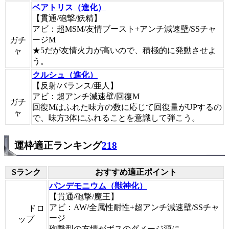
ベアトリス（進化）
【貫通/砲撃/妖精】
アビ：超MSM/友情ブースト+アンチ減速壁/SSチャ
ージM
ガチ
★5だが友情火力が高いので、積極的に発動させよ
ャ
う。
クルシュ（進化）
【反射/バランス/亜人】
アビ：超アンチ減速壁/回復M
ガチ
回復Mはふれた味方の数に応じて回復量がUPするの
ャ
で、味方3体にふれることを意識して弾こう。
運枠適正ランキング
218
Sランク
おすすめ適正ポイント
パンデモニウム（獣神化）
【貫通/砲撃/魔王】
アビ：AW/全属性耐性+超アンチ減速壁/SSチャ
ドロ
ージ
ップ
砲撃型の友情がボスのダメージ源に。