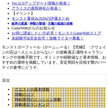
Ver.32.0アップデート情報が発表！
アラミスの真獣神化が発表！
【イベント】
モンスト夏休み2026の評価まとめ
破界の星墓
/
神獣の聖域
/
天魔の孤城の攻略
GameWithからのお知らせ
お得に課金したい方必見！モンストGameWithストア
未経験可&完全在宅！攻略ライター募集！
モンストガーフィール（がーふぃーる）【究極】〈クウェイ
ンの石は一人じゃ上がらない〉の攻略適正/適性キャララン
キングや攻略手順です。ギミックや経験値など基本情報、お
すすめの運枠を掲載しています。安定周回を目指す際のパー
ティの参考にどうぞ。
目次
クエストの基本情報
攻略のコツ
神経衰弱のミッション攻略
攻略適正ランキング