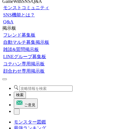
GameWithSNS/Q&A
モンストコミュニティ
SNS機能とは？
Q&A
掲示板
フレンド募集板
自動マルチ募集掲示板
雑談&質問掲示板
LINEグループ募集板
コテハン専用掲示板
顔合わせ専用掲示板
検索
ご意見
モンスター図鑑
最強ランキング