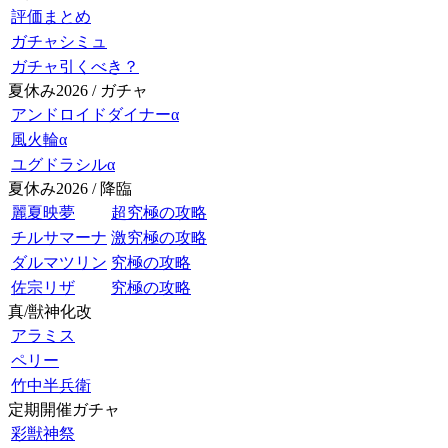
評価まとめ
ガチャシミュ
ガチャ引くべき？
夏休み2026 / ガチャ
アンドロイドダイナーα
風火輪α
ユグドラシルα
夏休み2026 / 降臨
麗夏映夢
超究極の攻略
チルサマーナ
激究極の攻略
ダルマツリン
究極の攻略
佐宗リザ
究極の攻略
真/獣神化改
アラミス
ペリー
竹中半兵衛
定期開催ガチャ
彩獣神祭