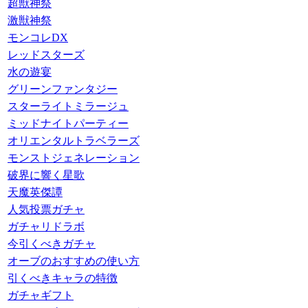
超獣神祭
激獣神祭
モンコレDX
レッドスターズ
水の遊宴
グリーンファンタジー
スターライトミラージュ
ミッドナイトパーティー
オリエンタルトラベラーズ
モンストジェネレーション
破界に響く星歌
天魔英傑譚
人気投票ガチャ
ガチャリドラボ
今引くべきガチャ
オーブのおすすめの使い方
引くべきキャラの特徴
ガチャギフト