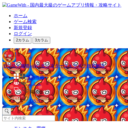
ホーム
ゲーム検索
新規登録
ログイン
2カラム
3カラム
モンスト攻略wiki | モンスターストライク徹底解説
他の攻略
コミュ
掲示板
Q&A