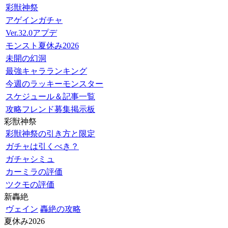
彩獣神祭
アゲインガチャ
Ver.32.0アプデ
モンスト夏休み2026
未開の幻洞
最強キャラランキング
今週のラッキーモンスター
スケジュール＆記事一覧
攻略フレンド募集掲示板
彩獣神祭
彩獣神祭の引き方と限定
ガチャは引くべき？
ガチャシミュ
カーミラの評価
ツクモの評価
新轟絶
ヴェイン
轟絶の攻略
夏休み2026