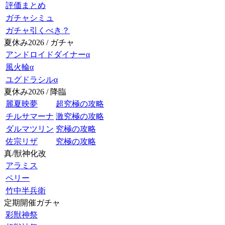
評価まとめ
ガチャシミュ
ガチャ引くべき？
夏休み2026 / ガチャ
アンドロイドダイナーα
風火輪α
ユグドラシルα
夏休み2026 / 降臨
麗夏映夢
超究極の攻略
チルサマーナ
激究極の攻略
ダルマツリン
究極の攻略
佐宗リザ
究極の攻略
真/獣神化改
アラミス
ペリー
竹中半兵衛
定期開催ガチャ
彩獣神祭