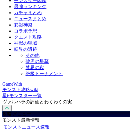
モンスター図鑑
最強ランキング
ガチャまとめ
ニュースまとめ
彩獣神祭
コラボ予想
クエスト攻略
神獣の聖域
転界の遺跡
その他
破界の星墓
禁忌の獄
絶級トーナメント
GameWith
モンスト攻略wiki
星6モンスター一覧
ヴァルハラの評価とわくわくの実
攻略 メニュー
モンスト最新情報
モンストニュース速報