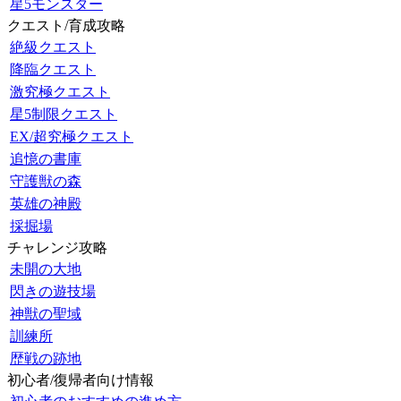
星5モンスター
クエスト/育成攻略
絶級クエスト
降臨クエスト
激究極クエスト
星5制限クエスト
EX/超究極クエスト
追憶の書庫
守護獣の森
英雄の神殿
採掘場
チャレンジ攻略
未開の大地
閃きの遊技場
神獣の聖域
訓練所
歴戦の跡地
初心者/復帰者向け情報