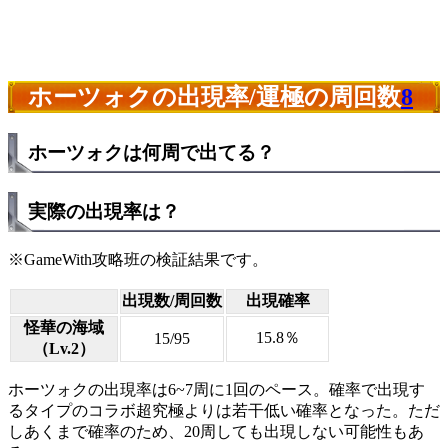
ホーツォクの出現率/運極の周回数
8
ホーツォクは何周で出てる？
実際の出現率は？
※GameWith攻略班の検証結果です。
出現数/周回数
出現確率
怪華の海域
15.8％
15/95
（Lv.2）
ホーツォクの出現率は6~7周に1回のペース。確率で出現す
るタイプのコラボ超究極よりは若干低い確率となった。ただ
しあくまで確率のため、20周しても出現しない可能性もあ