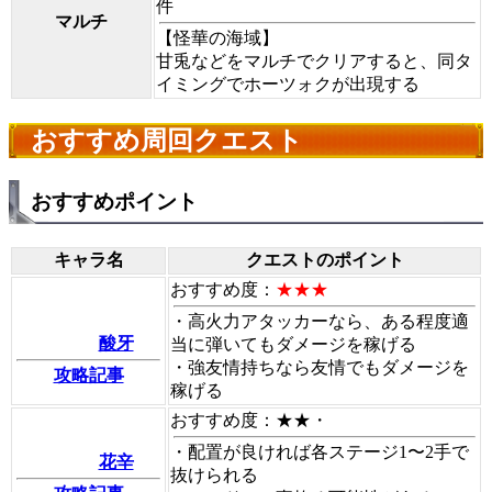
件
マルチ
【怪華の海域】
甘兎などをマルチでクリアすると、同タ
イミングでホーツォクが出現する
おすすめ周回クエスト
おすすめポイント
キャラ名
クエストのポイント
おすすめ度：
★★★
・高火力アタッカーなら、ある程度適
酸牙
当に弾いてもダメージを稼げる
・強友情持ちなら友情でもダメージを
攻略記事
稼げる
おすすめ度：★★・
・配置が良ければ各ステージ1〜2手で
花辛
抜けられる