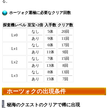
る。
ホーツォク運極に必要なクリア回数
探査機レベル
至宝+2倍
入手数
クリア数
なし
5体
20回
Lv0
あり
9体
11回
なし
6体
17回
Lv1
あり
11体
9回
なし
7体
15回
Lv2
あり
13体
8回
なし
8体
13回
Lv3
あり
15体
7回
ホーツォクの出現条件
秘海のクエストのクリアで稀に出現