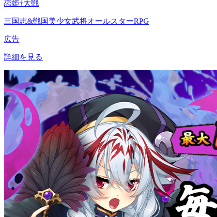
恋姫†大戦
三国志&戦国美少女武将オールスターRPG
広告
詳細を見る