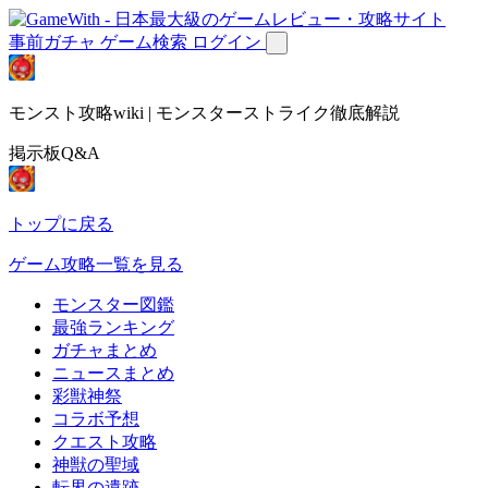
事前ガチャ
ゲーム検索
ログイン
モンスト攻略wiki | モンスターストライク徹底解説
掲示板Q&A
トップに戻る
ゲーム攻略一覧を見る
モンスター図鑑
最強ランキング
ガチャまとめ
ニュースまとめ
彩獣神祭
コラボ予想
クエスト攻略
神獣の聖域
転界の遺跡