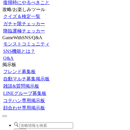
復帰時にやるべきこと
攻略/お楽しみツール
クイズ＆検定一覧
ガチャ限チェッカー
降臨運極チェッカー
GameWithSNS/Q&A
モンストコミュニティ
SNS機能とは？
Q&A
掲示板
フレンド募集板
自動マルチ募集掲示板
雑談&質問掲示板
LINEグループ募集板
コテハン専用掲示板
顔合わせ専用掲示板