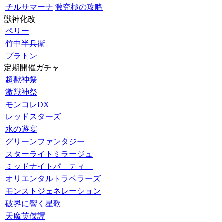
チルサマーナ
激究極の攻略
獣神化改
ペリー
竹中半兵衛
プラトン
定期開催ガチャ
超獣神祭
激獣神祭
モンコレDX
レッドスターズ
水の遊宴
グリーンファンタジー
スターライトミラージュ
ミッドナイトパーティー
オリエンタルトラベラーズ
モンストジェネレーション
破界に響く星歌
天魔英傑譚