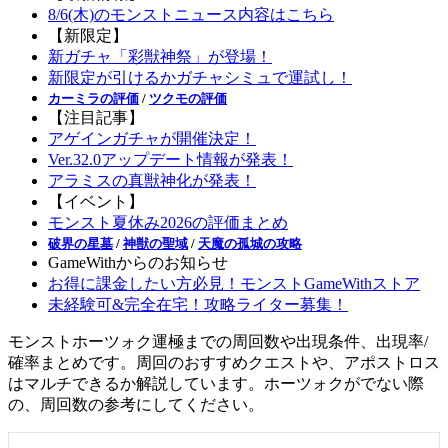
8/6(木)のモンストニュース内容はこちら
【新限定】
新ガチャ「彩獣神祭」が登場！
新限定が引けるかガチャシミュで運試し！
カーミラの評価
/
ツクモの評価
【注目記事】
アゲインガチャが開催決定！
Ver.32.0アップデート情報が発表！
アラミスの真獣神化が発表！
【イベント】
モンスト夏休み2026の評価まとめ
破界の星墓
/
神獣の聖域
/
天魔の孤城の攻略
GameWithからのお知らせ
お得に課金したい方必見！モンストGameWithストア
未経験可&完全在宅！攻略ライター募集！
モンストホーツォク運極までの周回数や出現条件、出現率/
確率まとめです。周回のおすすめクエストや、アポストロス
はマルチできるか解説しています。ホーツォクがでない際
の、周回数の参考にしてください。