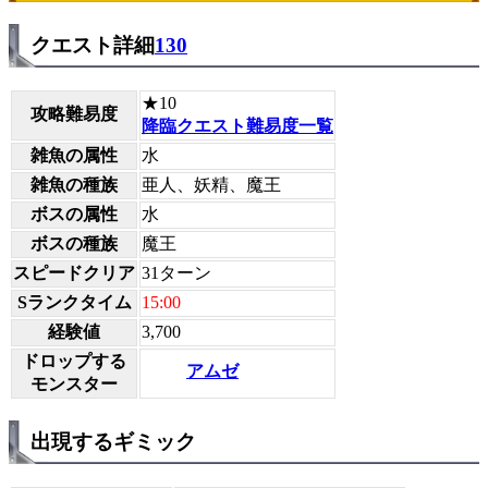
クエスト詳細
130
★10
攻略難易度
降臨クエスト難易度一覧
雑魚の属性
水
雑魚の種族
亜人、妖精、魔王
ボスの属性
水
ボスの種族
魔王
スピードクリア
31ターン
Sランクタイム
15:00
経験値
3,700
ドロップする
アムゼ
モンスター
出現するギミック