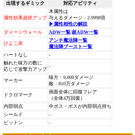
出現するギミック
対応アビリティ
木属性は
属性効果超絶アップ
与えるダメージ：2.9998倍
▶属性相性の解説
ダメージウォール
ADW一覧
/
超ADW一覧
アンチ魔法陣一覧
ひよこ床
魔法陣ブースト一覧
ハートなし
-
触れた味方の数に
-
応じて攻撃力アップ
味方：9,000ダメージ
マーカー
敵：810万ダメージ
画面全体に回復フレア
ドクロマーク
（全体4万回復）
内部弱点
中ボス・ボスが内部弱点持ち
シールド
-
ビットン
-