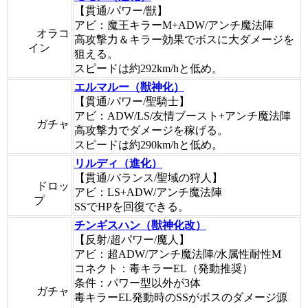
【貫通/パワー/獣】
アビ：魔王キラーM+ADW/アンチ魔法陣
オラコ
高攻撃力＆キラー効果でボスに大ダメージを
イン
狙える。
スピードは約292km/hと低め。
エルマルー（獣神化）
【貫通/パワー/聖騎士】
アビ：ADW/LS/友情ブースト+アンチ魔法陣
ガチャ
高攻撃力でダメージを稼げる。
スピードは約290km/hと低め。
リルディ（進化）
【貫通/バランス/聖域の狩人】
ドロッ
アビ：LS+ADW/アンチ魔法陣
プ
SSでHPを回復できる。
チンギスハン（獣神化改）
【反射/超パワー/魔人】
アビ：超ADW/アンチ魔法陣/水属性耐性M
コネクト：毒キラーEL（発動推奨）
条件：パワー型以外が3体
ガチャ
毒キラーEL発動時のSSがボスのダメージ源