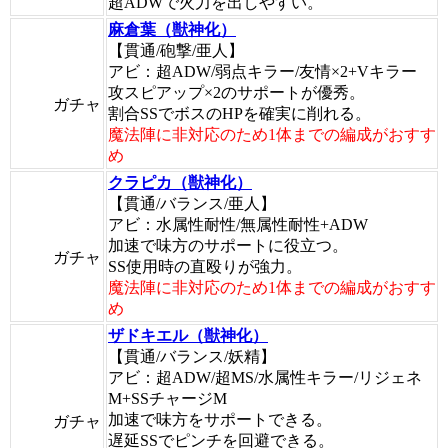
超ADWで火力を出しやすい。
麻倉葉（獣神化）
【貫通/砲撃/亜人】
アビ：超ADW/弱点キラー/友情×2+Vキラー
攻スピアップ×2のサポートが優秀。
ガチャ
割合SSでボスのHPを確実に削れる。
魔法陣に非対応のため1体までの編成がおすす
め
クラピカ（獣神化）
【貫通/バランス/亜人】
アビ：水属性耐性/無属性耐性+ADW
加速で味方のサポートに役立つ。
ガチャ
SS使用時の直殴りが強力。
魔法陣に非対応のため1体までの編成がおすす
め
ザドキエル（獣神化）
【貫通/バランス/妖精】
アビ：超ADW/超MS/水属性キラー/リジェネ
M+SSチャージM
加速で味方をサポートできる。
ガチャ
遅延SSでピンチを回避できる。