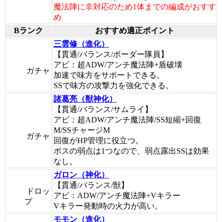
魔法陣に非対応のため1体までの編成がおすす
め
Bランク
おすすめ適正ポイント
三雲修（進化）
【貫通/バランス/ボーダー隊員】
アビ：超ADW/アンチ魔法陣+盾破壊
ガチャ
加速で味方をサポートできる。
SSで味方の攻撃力を強化できる。
諸葛亮（獣神化）
【貫通/バランス/サムライ】
アビ：超ADW/アンチ魔法陣/SS短縮+回復
M/SSチャージM
ガチャ
回復がHP管理に役立つ。
ボスの弱点は1つなので、弱点露出SSは効果
なし。
ガロン（神化）
【貫通/バランス/獣】
ドロッ
アビ：ADW/アンチ魔法陣+Vキラー
プ
Vキラー発動時の火力が高い。
モモン（進化）