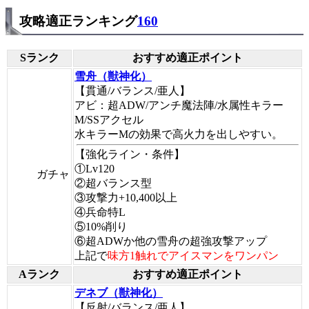
攻略適正ランキング
160
Sランク
おすすめ適正ポイント
雪舟（獣神化）
【貫通/バランス/亜人】
アビ：超ADW/アンチ魔法陣/水属性キラー
M/SSアクセル
水キラーMの効果で高火力を出しやすい。
【強化ライン・条件】
①Lv120
ガチャ
②超バランス型
③攻撃力+10,400以上
④兵命特L
⑤10%削り
⑥超ADWか他の雪舟の超強攻撃アップ
上記で
味方1触れでアイスマンをワンパン
Aランク
おすすめ適正ポイント
デネブ（獣神化）
【反射/バランス/亜人】