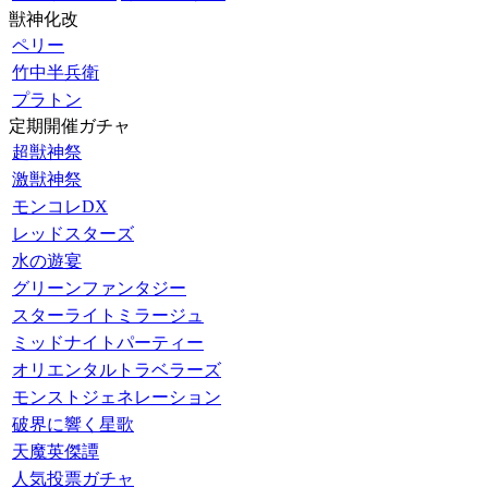
獣神化改
ペリー
竹中半兵衛
プラトン
定期開催ガチャ
超獣神祭
激獣神祭
モンコレDX
レッドスターズ
水の遊宴
グリーンファンタジー
スターライトミラージュ
ミッドナイトパーティー
オリエンタルトラベラーズ
モンストジェネレーション
破界に響く星歌
天魔英傑譚
人気投票ガチャ