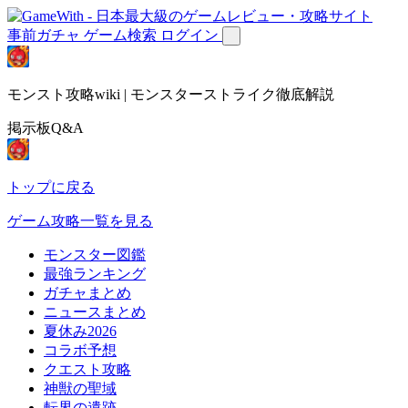
事前ガチャ
ゲーム検索
ログイン
モンスト攻略wiki | モンスターストライク徹底解説
掲示板Q&A
トップに戻る
ゲーム攻略一覧を見る
モンスター図鑑
最強ランキング
ガチャまとめ
ニュースまとめ
夏休み2026
コラボ予想
クエスト攻略
神獣の聖域
転界の遺跡