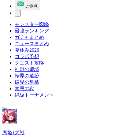
ご意見
モンスター図鑑
最強ランキング
ガチャまとめ
ニュースまとめ
夏休み2026
コラボ予想
クエスト攻略
神獣の聖域
転界の遺跡
破界の星墓
禁忌の獄
絶級トーナメント
恋姫†大戦