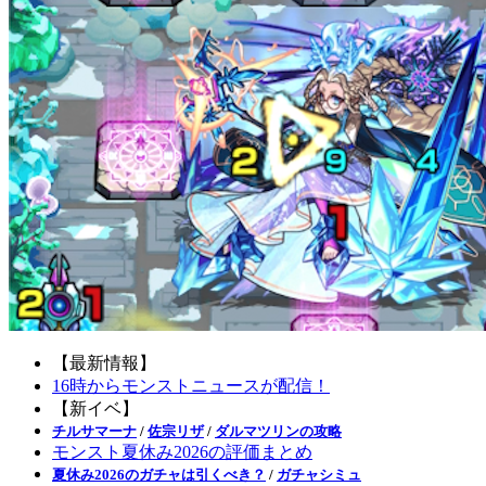
【最新情報】
16時からモンストニュースが配信！
【新イベ】
チルサマーナ
/
佐宗リザ
/
ダルマツリンの攻略
モンスト夏休み2026の評価まとめ
夏休み2026のガチャは引くべき？
/
ガチャシミュ