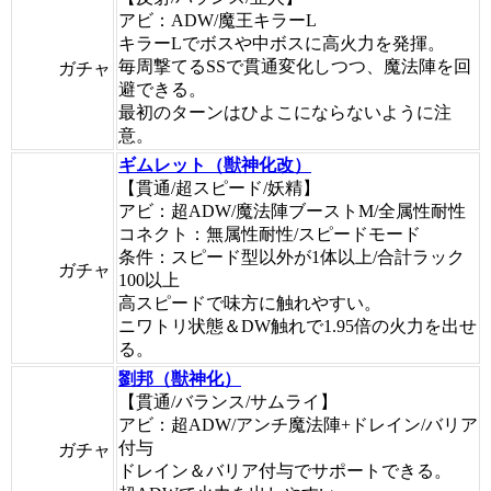
アビ：ADW/魔王キラーL
キラーLでボスや中ボスに高火力を発揮。
毎周撃てるSSで貫通変化しつつ、魔法陣を回
ガチャ
避できる。
最初のターンはひよこにならないように注
意。
ギムレット（獣神化改）
【貫通/超スピード/妖精】
アビ：超ADW/魔法陣ブーストM/全属性耐性
コネクト：無属性耐性/スピードモード
条件：スピード型以外が1体以上/合計ラック
ガチャ
100以上
高スピードで味方に触れやすい。
ニワトリ状態＆DW触れで1.95倍の火力を出せ
る。
劉邦（獣神化）
【貫通/バランス/サムライ】
アビ：超ADW/アンチ魔法陣+ドレイン/バリア
付与
ガチャ
ドレイン＆バリア付与でサポートできる。