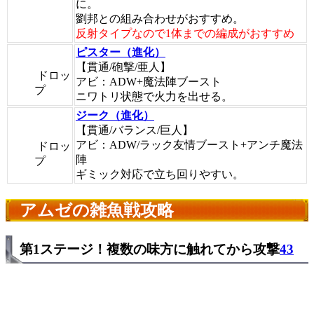
に。
劉邦との組み合わせがおすすめ。
反射タイプなので1体までの編成がおすすめ
ピスター（進化）
【貫通/砲撃/亜人】
ドロッ
アビ：ADW+魔法陣ブースト
プ
ニワトリ状態で火力を出せる。
ジーク（進化）
【貫通/バランス/巨人】
アビ：ADW/ラック友情ブースト+アンチ魔法
ドロッ
陣
プ
ギミック対応で立ち回りやすい。
アムゼの雑魚戦攻略
第1ステージ！複数の味方に触れてから攻撃
43