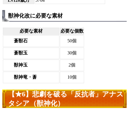
Lv120威力
5764
獣神化改に必要な素材
必要な素材
必要な個数
蒼獣石
50個
蒼獣玉
30個
獣神玉
2個
獣神竜・蒼
10個
【★6】悲劇を破る「反抗者」アナス
タシア（獣神化）