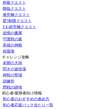
絶級クエスト
降臨クエスト
激究極クエスト
星5制限クエスト
EX/超究極クエスト
追憶の書庫
守護獣の森
英雄の神殿
採掘場
チャレンジ攻略
未開の大地
閃きの遊技場
神獣の聖域
訓練所
歴戦の跡地
初心者/復帰者向け情報
初心者のおすすめの進め方
初心者応援パック当たり一覧