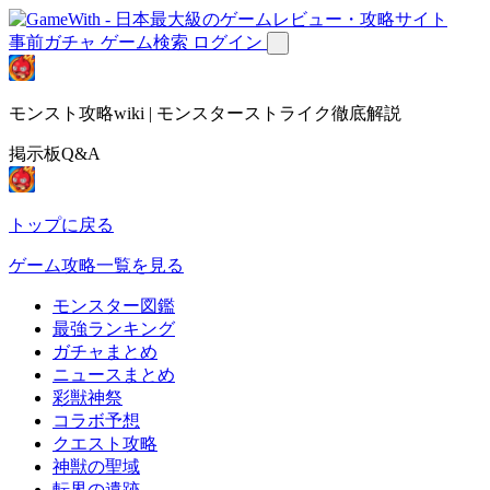
事前ガチャ
ゲーム検索
ログイン
モンスト攻略wiki | モンスターストライク徹底解説
掲示板Q&A
トップに戻る
ゲーム攻略一覧を見る
モンスター図鑑
最強ランキング
ガチャまとめ
ニュースまとめ
彩獣神祭
コラボ予想
クエスト攻略
神獣の聖域
転界の遺跡