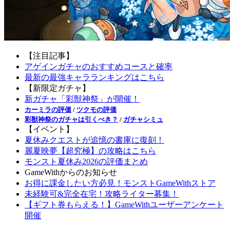
【注目記事】
アゲインガチャのおすすめコースと確率
最新の最強キャラランキングはこちら
【新限定ガチャ】
新ガチャ「彩獣神祭」が開催！
カーミラの評価
/
ツクモの評価
彩獣神祭のガチャは引くべき？
/
ガチャシミュ
【イベント】
夏休みクエストが追憶の書庫に復刻！
麗夏映夢【超究極】の攻略はこちら
モンスト夏休み2026の評価まとめ
GameWithからのお知らせ
お得に課金したい方必見！モンストGameWithストア
未経験可&完全在宅！攻略ライター募集！
【ギフト券もらえる！】GameWithユーザーアンケート
開催