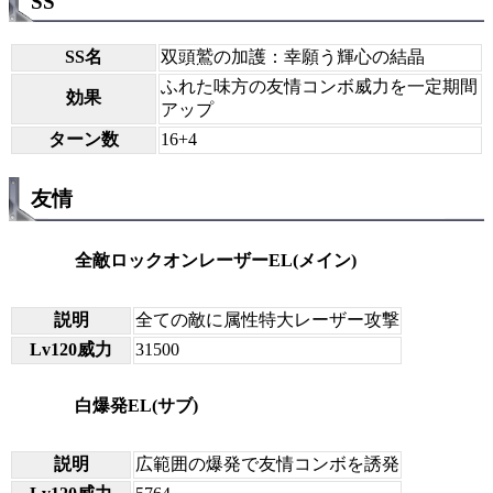
SS
SS名
双頭鷲の加護：幸願う輝心の結晶
ふれた味方の友情コンボ威力を一定期間
効果
アップ
ターン数
16+4
友情
全敵ロックオンレーザーEL(メイン)
説明
全ての敵に属性特大レーザー攻撃
Lv120威力
31500
白爆発EL(サブ)
説明
広範囲の爆発で友情コンボを誘発