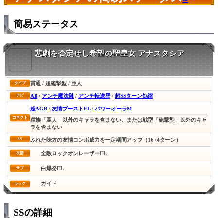
簡易ステータス
悲劇を否定せし希望の聖皇女 アナスタシア
貫通 / 超砲撃型 / 亜人
タイプ
AB
/
アンチ魔法陣
/
アンチ転送壁
/
超SSターン短縮
アビ
超AGB
/
友情ブーストEL
/
パワーオーラM
コネクト
種族「亜人」以外のキャラを含まない、または戦型「砲撃型」以外のキャ
ラを含まない
SS
ふれた味方の友情コンボ威力を一定期間アップ（16+4ターン）
全敵ロックオンレーザーEL
友情
白爆発EL
サブ
ガイド
ラック
SSの詳細