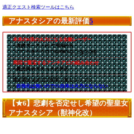
適正クエスト検索ツールはこちら
アナスタシアの最新評価
5
本来の6倍の火力になる全敵レーザー
└友情ブーストELで常時3倍
└パワーオーラMでHP80%以上なら2倍
周回で重宝するアンチアビの組み合わせ
└魔法陣やブロックに対応
速必殺があれば2巡目に使えるバフSS
└
自強化は無いのでSS自体は火力にならない
【★6】悲劇を否定せし希望の聖皇女
アナスタシア（獣神化改）