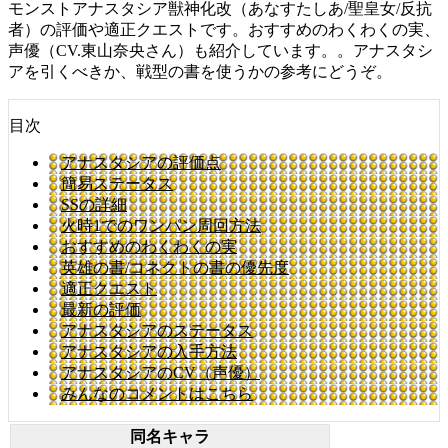
モンストアナスタシア獣神化改（あなすたしあ/聖皇女/反抗
者）の評価や適正クエストです。おすすめのわくわくの実、
声優（CV.東山奈央さん）も紹介しています。。アナスタシ
アを引くべきか、戦型の書を使うかの参考にどうぞ。
目次
アナスタシアの評価点
簡易ステータス
SSの詳細
火時1でのワンパン周回方法
おすすめのわくわくの実
英雄の書/コネクトの書の優先度
適正クエスト
最新の評価
アナスタシアのステータス
アナスタシアの入手方法
アナスタシアのCV（声優）
みんなのコメントはこちら
同名キャラ