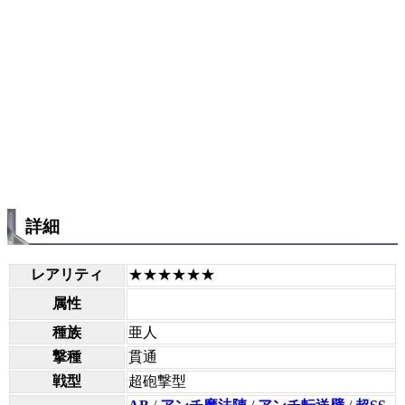
詳細
レアリティ
★★★★★★
属性
種族
亜人
撃種
貫通
戦型
超砲撃型