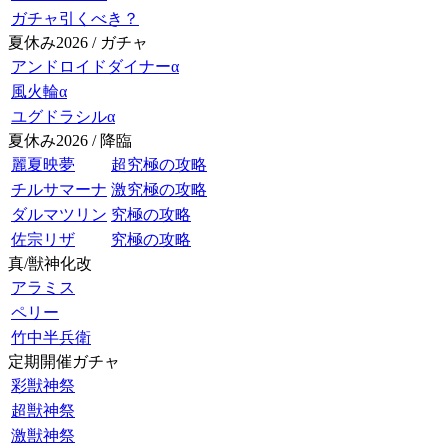
ガチャ引くべき？
夏休み2026 / ガチャ
アンドロイドダイナーα
風火輪α
ユグドラシルα
夏休み2026 / 降臨
麗夏映夢
超究極の攻略
チルサマーナ
激究極の攻略
ダルマツリン
究極の攻略
佐宗リザ
究極の攻略
真/獣神化改
アラミス
ペリー
竹中半兵衛
定期開催ガチャ
彩獣神祭
超獣神祭
激獣神祭