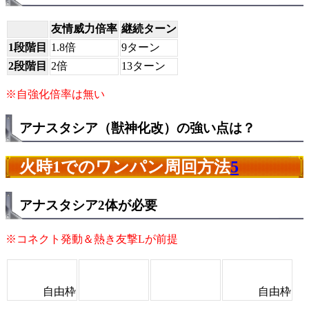
友情威力倍率
継続ターン
1段階目
1.8倍
9ターン
2段階目
2倍
13ターン
※自強化倍率は無い
アナスタシア（獣神化改）の強い点は？
火時1でのワンパン周回方法
5
アナスタシア2体が必要
※コネクト発動＆熱き友撃Lが前提
自由枠
自由枠