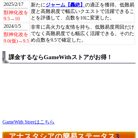
2025/2/17
新たに
ジャーム【轟絶】
の適正を獲得。低難易
度と高難易度で幅広いクエストで活躍できるこ
獣神化改を
とを評価して、点数を10に変更した。
9.5→10
2024/1/5
非常に高火力な友情を持ち、低難易度周回だけ
でなく高難易度でも幅広く活躍できる。そのた
獣神化改を
め点数を9.5で確定した。
9.0(仮)→9.5
課金するならGameWithストアがお得！
GameWith Storeはこちら
アナスタシアの簡易ステータス
3