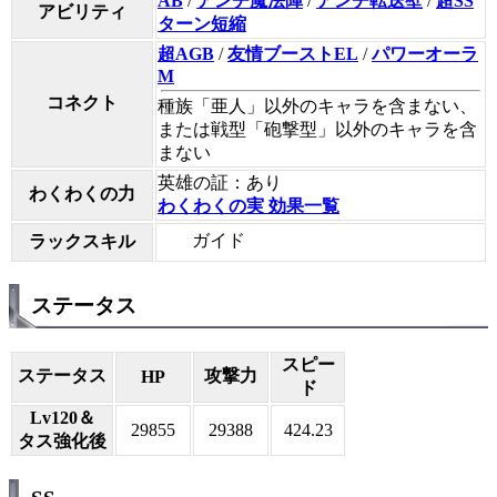
AB
/
アンチ魔法陣
/
アンチ転送壁
/
超SS
アビリティ
ターン短縮
超AGB
/
友情ブーストEL
/
パワーオーラ
M
コネクト
種族「亜人」以外のキャラを含まない、
または戦型「砲撃型」以外のキャラを含
まない
英雄の証：あり
わくわくの力
わくわくの実 効果一覧
ガイド
ラックスキル
ステータス
スピー
ステータス
攻撃力
HP
ド
Lv120＆
29855
29388
424.23
タス強化後