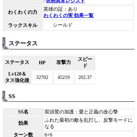
/
状態異常レジスト
英雄の証：あり
わくわくの力
わくわくの実 効果一覧
シールド
ラックスキル
ステータス
スピー
ステータス
攻撃力
HP
ド
Lv120＆
32702
45219
202.37
タス強化後
SS
SS名
双頭鷲の加護：愛と正義の改心撃
ふれた最初の敵を乱打し、反撃モードに
効果
なる
ターン数
6+6